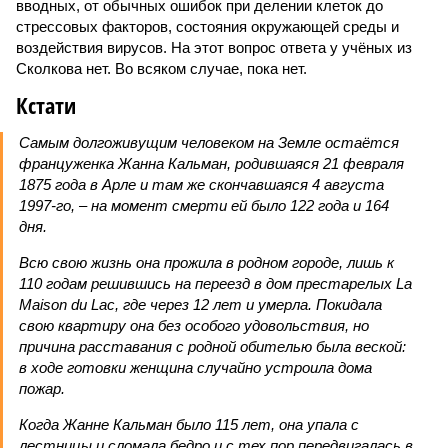
вводных, от обычных ошибок при делении клеток до
стрессовых факторов, состояния окружающей среды и
воздействия вирусов. На этот вопрос ответа у учёных из
Сколкова нет. Во всяком случае, пока нет.
Кстати
Самым долгоживущим человеком на Земле остаётся
француженка Жанна Кальман, родившаяся 21 февраля
1875 года в Арле и там же скончавшаяся 4 августа
1997-го, – на момент смерти ей было 122 года и 164
дня.
Всю свою жизнь она прожила в родном городе, лишь к
110 годам решившись на переезд в дом престарелых La
Maison du Lac, где через 12 лет и умерла. Покидала
свою квартиру она без особого удовольствия, но
причина расставания с родной обителью была веской:
в ходе готовки женщина случайно устроила дома
пожар.
Когда Жанне Кальман было 115 лет, она упала с
лестницы и сломала бедро и с тех пор передвигалась в