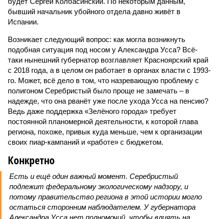
будет Сергей Колбасинский. По некоторым данным,
бывший начальник убойного отдела давно живёт в
Испании.
Возникает следующий вопрос: как могла возникнуть
подобная ситуация под носом у Александра Усса? Всё-
таки нынешний губернатор возглавляет Красноярский край
с 2018 года, а в целом он работает в органах власти с 1993-
го. Может, всё дело в том, что назревающую проблему с
полигоном Серебристый было проще не замечать – в
надежде, что она рванёт уже после ухода Усса на пенсию?
Ведь даже поддержка «Зелёного города» требует
постоянной планомерной деятельности, к которой глава
региона, похоже, привык куда меньше, чем к организации
своих пиар-кампаний и «работе» с бюджетом.
Конкретно
Есть и ещё один важный момент. Серебристый
подлежит федеральному экологическому надзору, и
потому правительство региона в этой истории могло
остаться сторонним наблюдателем. У губернатора
Александра Усса нет полномочий, чтобы влиять на