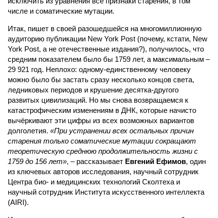
исключить из уравнения все признаки старения, в том
числе и соматические мутации.
Итак, пишет в своей разошедшейся на многомиллионную
аудиторию публикации New York Post (почему, кстати, New
York Post, а не отечественные издания?), получилось, что
средним показателем было бы 1759 лет, а максимальным –
29 921 год. Неплохо: одному-единственному человеку
можно было бы застать сразу несколько концов света,
ледниковых периодов и крушение десятка-другого
развитых цивилизаций. Но мы снова возвращаемся к
катастрофическим изменениям в ДНК, которые начисто
вычёркивают эти цифры из всех возможных вариантов
долголетия.
«При устранении всех остальных причин
старения только соматические мутации сокращают
теоретическую среднюю продолжительность жизни с
1759 до 156 лет»
, – рассказывает
Евгений Ефимов
, один
из ключевых авторов исследования, научный сотрудник
Центра био- и медицинских технологий Сколтеха и
научный сотрудник Института искусственного интеллекта
(AIRI).