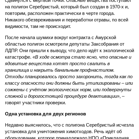
сдвинулся с мёртвой точки. Опасные вещества поступают
на полигон Серебристый, который был создан в 1970-х и,
повторим, расположен практически в черте города.
Никакого обезвреживания и переработки отравы, по всей
видимости, там не происходит.
После начала шумихи вокруг контракта с Амурской
областью полигон осмотрели депутаты Заксобрания от
ЛДПР. Они пришли к выводу, что дело идёт к экологической
катастрофе.
«В ходе осмотра стало ясно, что опасные и
ядовитые вещества хотят просто свалить в
хранилища и накрыть банальным профнастилом.
Отходы планировалось просто захоронить, тогда как по
классу опасности они должны быть утилизированы – или
сожжены с учётом экологических норм, или подвергнуты
сложной и дорогостоящей процедуре деактивации»
, –
говорят участники проверки.
Одна установка для двух регионов
Недавно выяснилось, что с полигона Серебристый исчезла
установка для уничтожения химотходов. Речь идёт об
оборудовании, которое принадлежало НПО «Прикладная