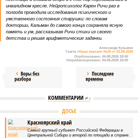
инвалидном кресле. Нейропсихолог Карен Ричи раз в
полгода проводила исследования психического и
умственного состояния старушки: по словам
докторши, Кальман до самого конца сохраняла ясную
память и ум, рассказывая Ричи стихи из своего
детства и решая арифметические задачки.
Александр Кузьмин
Газета
«Наша версия» №29 от 03.08.2026
Опубликовано:
04.08.2026 18:00
Отредактировано:
04.08.2026 18:00
Воры без
Последние
разбора
времена
КОММЕНТАРИИ
0
Версия
//
Общество
//
Земля уже не раз показывала человечеству свой
крутой нрав – когда покажет снова?
442
Последние времена