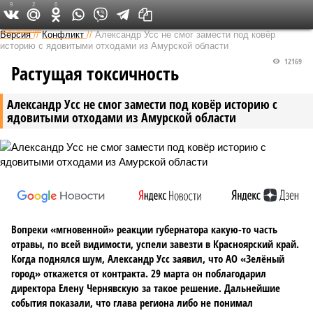
9
2
6
Федеральный выпуск
Версия
//
Конфликт
//
Александр Усс не смог замести под ковёр
историю с ядовитыми отходами из Амурской области
12169
Растущая токсичность
Александр Усс не смог замести под ковёр историю с
ядовитыми отходами из Амурской области
Вопреки «мгновенной» реакции губернатора какую-то часть
отравы, по всей видимости, успели завезти в Красноярский край.
Когда поднялся шум, Александр Усс заявил, что АО «Зелёный
город» откажется от контракта. 29 марта он поблагодарил
директора Елену Чернявскую за такое решение. Дальнейшие
события показали, что глава региона либо не понимал