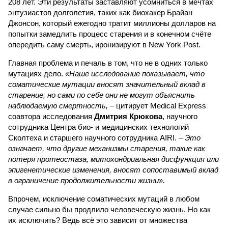
208 лет. Эти результаты заставляют усомниться в мечтах
энтузиастов долголетия, таких как биохакер Брайан
Джонсон, который ежегодно тратит миллионы долларов на
попытки замедлить процесс старения и в конечном счёте
опередить саму смерть, иронизируют в New York Post.
Главная проблема и печаль в том, что не в одних только
мутациях дело.
«Наше исследование показывает, что
соматические мутации вносят значительный вклад в
старение, но сами по себе они не могут объяснить
наблюдаемую смертность, –
цитирует Medical Express
соавтора исследования
Дмитрия Крюкова
, научного
сотрудника Центра био- и медицинских технологий
Сколтеха и старшего научного сотрудника AIRI. –
Это
означает, что другие механизмы старения, такие как
потеря протеостаза, митохондриальная дисфункция или
эпигенетические изменения, вносят сопоставимый вклад
в ограничение продолжительности жизни».
Впрочем, исключение соматических мутаций в любом
случае сильно бы продлило человеческую жизнь. Но как
их исключить? Ведь всё это зависит от множества