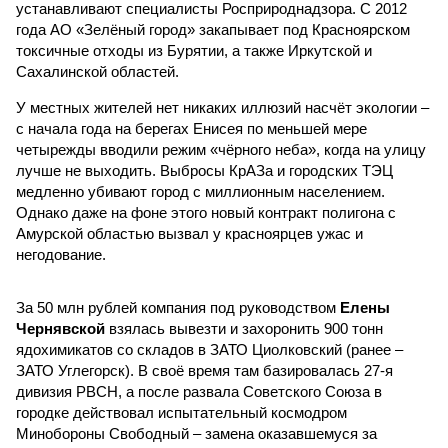
устанавливают специалисты Росприроднадзора. С 2012
года АО «Зелёный город» закапывает под Красноярском
токсичные отходы из Бурятии, а также Иркутской и
Сахалинской областей.
У местных жителей нет никаких иллюзий насчёт экологии –
с начала года на берегах Енисея по меньшей мере
четырежды вводили режим «чёрного неба», когда на улицу
лучше не выходить. Выбросы КрАЗа и городских ТЭЦ
медленно убивают город с миллионным населением.
Однако даже на фоне этого новый контракт полигона с
Амурской областью вызвал у красноярцев ужас и
негодование.
За 50 млн рублей компания под руководством
Елены
Чернявской
взялась вывезти и захоронить 900 тонн
ядохимикатов со складов в ЗАТО Циолковский (ранее –
ЗАТО Углегорск). В своё время там базировалась 27-я
дивизия РВСН, а после развала Советского Союза в
городке действовал испытательный космодром
Минобороны Свободный – замена оказавшемуся за