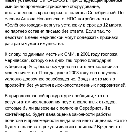
макет установки СКГО-10-ЭЭТ. При следующей проверке
ими было продемонстрировано оборудование,
доставленное с красноярского полигона Серебристый. По
словам Антона Новаковского, НПО потребовало от
«Зелёного города» вернуть установку в срок до 12 марта,
но партнёр оставил письмо без ответа. Если так, то
действия Елены Чернявской могут содержать признаки
растраты чужого имущества.
К слову, по данным местных СМИ, в 2001 году госпожа
Чернявская, которую на днях так горячо благодарил
губернатор Усс, была осуждена на пять лет колонии за
мошенничество. Правда, уже в 2003 году она получила
условно-досрочное освобождение. Вряд ли это могло
произойти без участия высокопоставленных покровителей.
В природоохранной прокуратуре сообщили, что по
результатам исследования неустановленных отходов,
которые были вывезены с полигона Серебристый в
контейнерах, будет дана оценка законности работы
полигона и правомерности выдачи на него лицензии. Но кто
будет оплачивать рекультивацию полигона? Вряд ли это