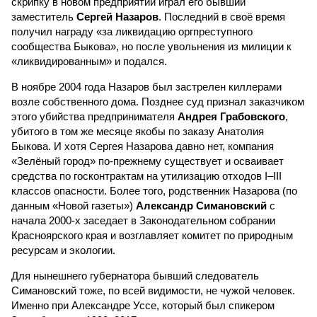
скрипку в новом предприятии играл его бывший
заместитель
Сергей Назаров
. Последний в своё время
получил награду «за ликвидацию оргпреступного
сообщества Быкова», но после увольнения из милиции к
«ликвидированным» и подался.
В ноябре 2004 года Назаров был застрелен киллерами
возле собственного дома. Позднее суд признал заказчиком
этого убийства предпринимателя
Андрея Грабовского
,
убитого в том же месяце якобы по заказу Анатолия
Быкова. И хотя Сергея Назарова давно нет, компания
«Зелёный город» по-прежнему существует и осваивает
средства по госконтрактам на утилизацию отходов I–III
классов опасности. Более того, родственник Назарова (по
данным «Новой газеты»)
Александр Симановский
с
начала 2000-х заседает в Законодательном собрании
Красноярского края и возглавляет комитет по природным
ресурсам и экологии.
Для нынешнего губернатора бывший следователь
Симановский тоже, по всей видимости, не чужой человек.
Именно при Александре Уссе, который был спикером