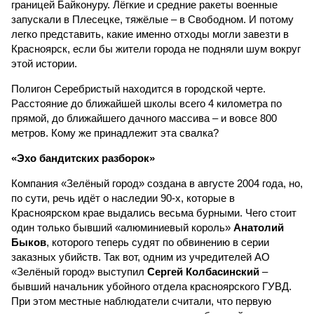
границей Байконуру. Лёгкие и средние ракеты военные
запускали в Плесецке, тяжёлые – в Свободном. И потому
легко представить, какие именно отходы могли завезти в
Красноярск, если бы жители города не подняли шум вокруг
этой истории.
Полигон Серебристый находится в городской черте.
Расстояние до ближайшей школы всего 4 километра по
прямой, до ближайшего дачного массива – и вовсе 800
метров. Кому же принадлежит эта свалка?
«Эхо бандитских разборок»
Компания «Зелёный город» создана в августе 2004 года, но,
по сути, речь идёт о наследии 90-х, которые в
Красноярском крае выдались весьма бурными. Чего стоит
один только бывший «алюминиевый король»
Анатолий
Быков
, которого теперь судят по обвинению в серии
заказных убийств. Так вот, одним из учредителей АО
«Зелёный город» выступил
Сергей Колбасинский
–
бывший начальник убойного отдела красноярского ГУВД.
При этом местные наблюдатели считали, что первую