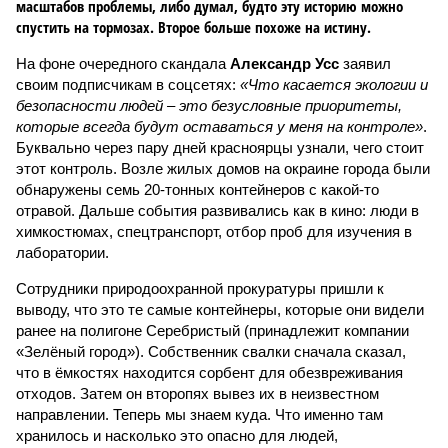
масштабов проблемы, либо думал, будто эту историю можно
спустить на тормозах. Второе больше похоже на истину.
На фоне очередного скандала
Александр Усс
заявил
своим подписчикам в соцсетях:
«Что касается экологии и
безопасности людей – это безусловные приоритеты,
которые всегда будут оставаться у меня на контроле»
.
Буквально через пару дней красноярцы узнали, чего стоит
этот контроль. Возле жилых домов на окраине города были
обнаружены семь 20-тонных контейнеров с какой-то
отравой. Дальше события развивались как в кино: люди в
химкостюмах, спецтранспорт, отбор проб для изучения в
лаборатории.
Сотрудники природоохранной прокуратуры пришли к
выводу, что это те самые контейнеры, которые они видели
ранее на полигоне Серебристый (принадлежит компании
«Зелёный город»). Собственник свалки сначала сказал,
что в ёмкостях находится сорбент для обезвреживания
отходов. Затем он второпях вывез их в неизвестном
направлении. Теперь мы знаем куда. Что именно там
хранилось и насколько это опасно для людей,