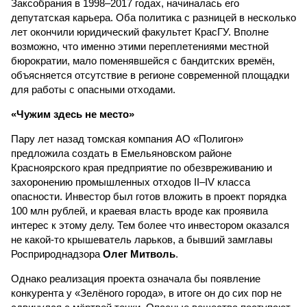
Заксобрания в 1998–2017 годах, начиналась его
депутатская карьера. Оба политика с разницей в несколько
лет окончили юридический факультет КрасГУ. Вполне
возможно, что именно этими переплетениями местной
бюрократии, мало поменявшейся с бандитских времён,
объясняется отсутствие в регионе современной площадки
для работы с опасными отходами.
«Чужим здесь не место»
Пару лет назад томская компания АО «Полигон»
предложила создать в Емельяновском районе
Красноярского края предприятие по обезвреживанию и
захоронению промышленных отходов II–IV класса
опасности. Инвестор был готов вложить в проект порядка
100 млн руб­лей, и краевая власть вроде как проявила
интерес к этому делу. Тем более что инвестором оказался
не какой-то крышеватель ларьков, а бывший замглавы
Росприроднадзора
Олег Митволь
.
Однако реализация проекта означала бы появление
конкурента у «Зелёного города», в итоге он до сих пор не