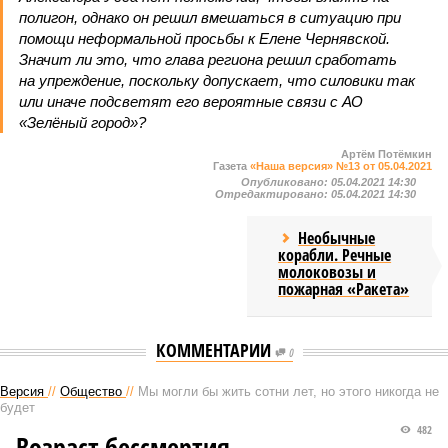
полигон, однако он решил вмешаться в ситуацию при
помощи неформальной просьбы к Елене Чернявской.
Значит ли это, что глава региона решил сработать
на упреждение, поскольку допускает, что силовики так
или иначе подсветят его вероятные связи с АО
«Зелёный город»?
Артём Потёмкин
Газета
«Наша версия» №13 от 05.04.2021
Опубликовано:
05.04.2021 14:30
Отредактировано:
05.04.2021 14:30
Необычные
корабли. Речные
молоковозы и
пожарная «Ракета»
КОММЕНТАРИИ
0
Версия
//
Общество
//
Мы могли бы жить сотни лет, но этого никогда не
будет
482
Возраст бессмертия