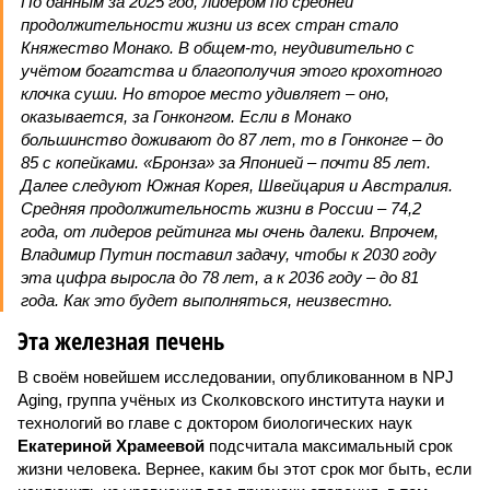
По данным за 2025 год, лидером по средней
продолжительности жизни из всех стран стало
Княжество Монако. В общем-то, неудивительно с
учётом богатства и благополучия этого крохотного
клочка суши. Но второе место удивляет – оно,
оказывается, за Гонконгом. Если в Монако
большинство доживают до 87 лет, то в Гонконге – до
85 с копейками. «Бронза» за Японией – почти 85 лет.
Далее следуют Южная Корея, Швейцария и Австралия.
Средняя продолжительность жизни в России – 74,2
года, от лидеров рейтинга мы очень далеки. Впрочем,
Владимир Путин поставил задачу, чтобы к 2030 году
эта цифра выросла до 78 лет, а к 2036 году – до 81
года. Как это будет выполняться, неизвестно.
Эта железная печень
В своём новейшем исследовании, опубликованном в NPJ
Aging, группа учёных из Сколковского института науки и
технологий во главе с доктором биологических наук
Екатериной Храмеевой
подсчитала максимальный срок
жизни человека. Вернее, каким бы этот срок мог быть, если