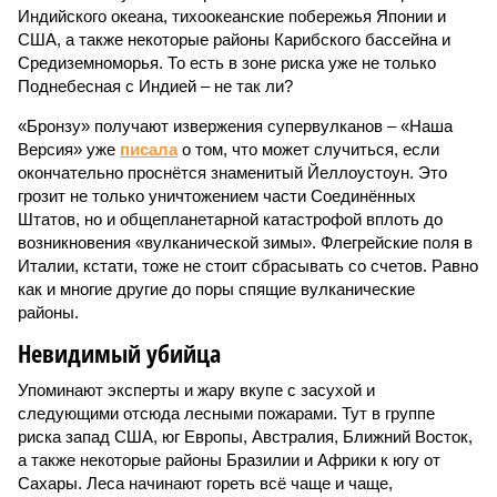
Индийского океана, тихо­океанские побережья Японии и
США, а также некоторые районы Карибского бассейна и
Средиземноморья. То есть в зоне риска уже не только
Поднебесная с Индией – не так ли?
«Бронзу» получают извержения супервулканов – «Наша
Версия» уже
писала
о том, что может случиться, если
окончательно проснётся знаменитый Йеллоустоун. Это
грозит не только уничтожением части Соединённых
Штатов, но и общепланетарной катастрофой вплоть до
возникновения «вулканической зимы». Флегрейские поля в
Италии, кстати, тоже не стоит сбрасывать со счетов. Равно
как и многие другие до поры спящие вулканические
районы.
Невидимый убийца
Упоминают эксперты и жару вкупе с засухой и
следующими отсюда лесными пожарами. Тут в группе
риска запад США, юг Европы, Австралия, Ближний Восток,
а также некоторые районы Бразилии и Африки к югу от
Сахары. Леса начинают гореть всё чаще и чаще,