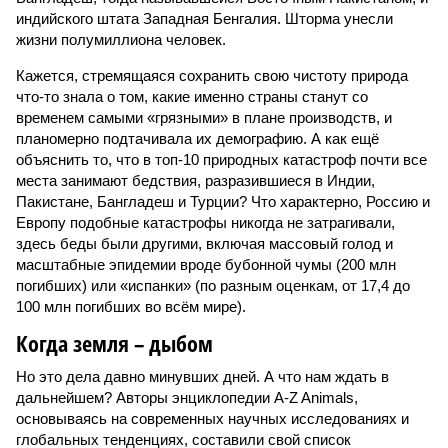
индийского штата Западная Бенгалия. Шторма унесли
жизни полумиллиона человек.
Кажется, стремящаяся сохранить свою чистоту природа
что-то знала о том, какие именно страны станут со
временем самыми «грязными» в плане производств, и
планомерно подтачивала их демографию. А как ещё
объяснить то, что в топ-10 природных катастроф почти все
места занимают бедствия, разразившиеся в Индии,
Пакистане, Бангладеш и Турции? Что характерно, Россию и
Европу подобные катастрофы никогда не затрагивали,
здесь беды были другими, включая массовый голод и
масштабные эпидемии вроде бубонной чумы (200 млн
погибших) или «испанки» (по разным оценкам, от 17,4 до
100 млн погибших во всём мире).
Когда земля – дыбом
Но это дела давно минувших дней. А что нам ждать в
дальнейшем? Авторы энциклопедии A-Z Animals,
основываясь на современных научных исследованиях и
глобальных тенденциях, составили свой список