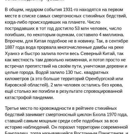
В общем, недаром события 1931-го находятся на первом
месте в списке самых смертоносных стихийных бедствий,
когда-либо происходивших на планете. Число
пострадавших в тот год достигло 53 млн человек, число
погибших, по некоторым оценкам, составило 4 миллиона.
Впрочем, для Китая подобное не в новинку. Так, в сентябре
1887 года вода прорвала многочисленные дамбы на реке
Хуанхэ и быстро залила почти весь Северный Китай, так
как местность там довольно низменная, и потоп просто не
встречал препятствий на своём пути, уничтожая деревни и
целые города. Водой залило 130 тыс. квадратных
километров (а это больше территорий Оренбургской или
Кировской областей), 2 млн человек остались без крова,
ещё столько же погибли в результате спровоцированной
катастрофой пандемии.
Третье место по кровожадности в рейтинге стихийных
бедствий занимает смертоносный циклон Бхола 1970 года,
ставший самым мощным среди себе подобных за всю
историю наблюдений. Он поразил территории современной
Бангладеш, тогда называвшейся Восточным Пакистаном, и