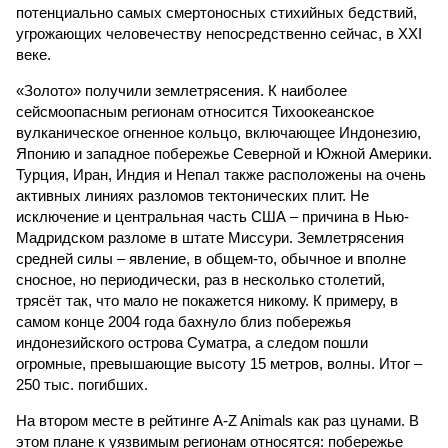
потенциально самых смертоносных стихийных бедствий,
угрожающих человечеству непосредственно сейчас, в XXI
веке.
«Золото» получили землетрясения. К наиболее
сейсмоопасным регионам относится Тихоокеанское
вулканическое огненное кольцо, включающее Индонезию,
Японию и западное побережье Северной и Южной Америки.
Турция, Иран, Индия и Непал также расположены на очень
активных линиях разломов тектонических плит. Не
исключение и центральная часть США – причина в Нью-
Мадридском разломе в штате Миссури. Землетрясения
средней силы – явление, в общем-то, обычное и вполне
сносное, но периодически, раз в несколько столетий,
трясёт так, что мало не покажется никому. К примеру, в
самом конце 2004 года бахнуло близ побережья
индонезийского острова Суматра, а следом пошли
огромные, превышающие высоту 15 метров, волны. Итог –
250 тыс. погибших.
На втором месте в рейтинге A-Z Animals как раз цунами. В
этом плане к уязвимым регионам относятся: побережье