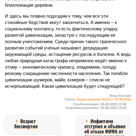
близлежащие деревни.
И здесь мы плавно подходим к тому, чем все эти
стихийные бедствия могут закончиться. А именно – к
социальному коллапсу, то есть фактическому упадку
развитой цивилизации, зачастую с последующим её
полным уничтожением. Среди причин такого трагического
развития событий учёные называют деградацию
окружающей среды, истощение ресурсов и болезни. А ведь
любая природная катастрофа непременно ведёт именно к
этому – экономическому кризису, эпидемиям, голоду,
резкому сокращению численности населения. Так погибли
цивилизации шумеров, майя, кхмеров – список не
исчерпывающий. Какая цивилизация будет следующей?
Илья Космач
Газета
«Наша версия» №29 от 03.08.2026
Опубликовано:
05.08.2026 13:00
Отредактировано:
05.08.2026 13:00
Возраст
Инфантино
бессмертия
отступил и объявил
об отказе ФИФА от