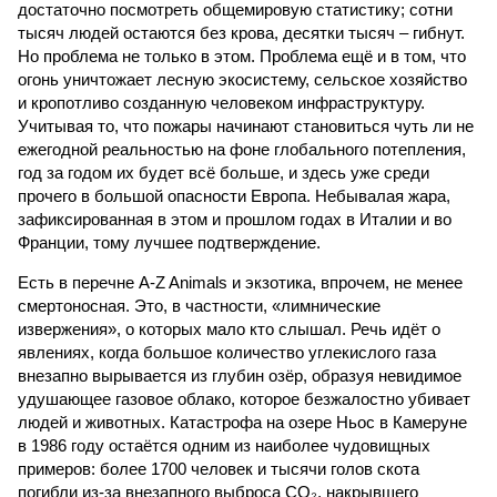
достаточно посмотреть общемировую статистику; сотни
тысяч людей остаются без крова, десятки тысяч – гибнут.
Но проблема не только в этом. Проблема ещё и в том, что
огонь уничтожает лесную экосистему, сельское хозяйство
и кропотливо созданную человеком инфраструктуру.
Учитывая то, что пожары начинают становиться чуть ли не
ежегодной реальностью на фоне глобального потепления,
год за годом их будет всё больше, и здесь уже среди
прочего в большой опасности Европа. Небывалая жара,
зафиксированная в этом и прошлом годах в Италии и во
Франции, тому лучшее подтверждение.
Есть в перечне A-Z Animals и экзотика, впрочем, не менее
смертоносная. Это, в частности, «лимнические
извержения», о которых мало кто слышал. Речь идёт о
явлениях, когда большое количество углекислого газа
внезапно вырывается из глубин озёр, образуя невидимое
удушающее газовое облако, которое безжалостно убивает
людей и животных. Катастрофа на озере Ньос в Камеруне
в 1986 году остаётся одним из наиболее чудовищных
примеров: более 1700 человек и тысячи голов скота
погибли из-за внезапного выброса CO₂, накрывшего