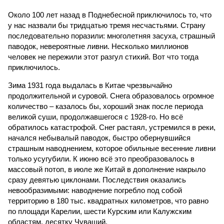
Около 100 лет назад в Поднебесной приключилось то, что
у нас назвали бы тридцатью тремя несчастьями. Страну
последовательно поразили: многолетняя засуха, страшный
паводок, невероятные ливни. Несколько миллионов
человек не пережили этот разгул стихий. Вот что тогда
приключилось.
Зима 1931 года выдалась в Китае чрезвычайно
продолжительной и суровой. Снега образовалось огромное
количество – казалось бы, хороший знак после периода
великой суши, продолжавшегося с 1928-го. Но всё
обратилось катастрофой. Снег растаял, устремился в реки,
начался небывалый паводок, быстро обернувшийся
страшным наводнением, которое обильные весенние ливни
только усугубили. К июню всё это преобразовалось в
массовый потоп, в июле же Китай в дополнение накрыло
сразу девятью циклонами. Последствия оказались
невообразимыми: наводнение погребло под собой
территорию в 180 тыс. квадратных километров, что равно
по площади Карелии, шести Курским или Калужским
областям, десятку Чуваший.