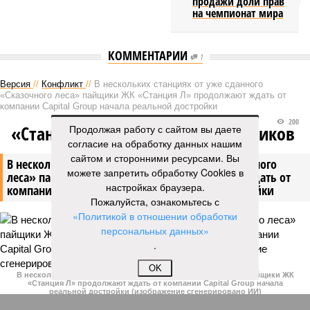
продажи доли прав
на чемпионат мира
КОММЕНТАРИИ
1
Версия
//
Конфликт
//
В нескольких станциях от уже сданного
«Сказочного леса» пайщики ЖК «Станция Л» продолжают ждать от
компании Capital Group начала реальной достройки
200
«Станция ожидания» для дольщиков
Продолжая работу с сайтом вы даете
согласие на обработку данных нашим
сайтом и сторонними ресурсами. Вы
В нескольких станциях от уже сданного «Сказочного
можете запретить обработку Cookies в
леса» пайщики ЖК «Станция Л» продолжают ждать от
настройках браузера.
компании Capital Group начала реальной достройки
Пожалуйста, ознакомьтесь с
«Политикой в отношении обработки
персональных данных»
.
OK
В нескольких станциях от уже сданного «Сказочного леса» пайщики ЖК
«Станция Л» продолжают ждать от компании Capital Group начала
реальной достройки (изображение сгенерировано ИИ)