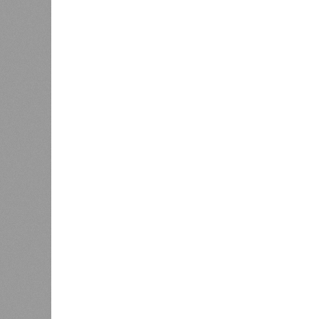
стройплощадкой без стройки. Возни
года на «Станцию Л» в полном объ
меньшего масштаба?
Источник: https://avaho.ru/novos
y
Если да, то на каком основании д
(декабрь 2026 – март 2028), если 
отсутствию техники на площадке, 
строй продолжают
фигурировать
в 
порталах.
Для почти четырёх тысяч будущих 
календарём, а очередными перенос
продолжают указывать даты сдачи,
ней по-прежнему не видно признако
не превращаются ли сроки ввода в
реальным положением дел? Именно 
дольщики ЖК «Станция Л».