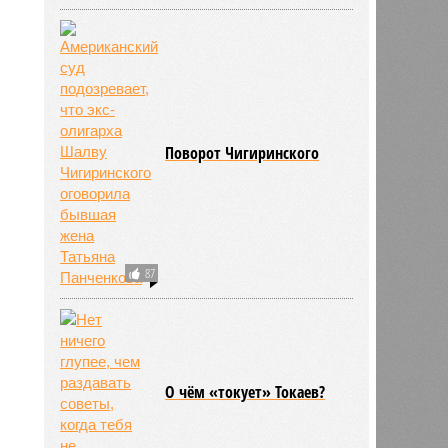
11:09
Поворот Чигиринского
87
703
О чём «токует» Токаев?