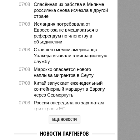
07/08
Спасённая из рабства в Мьянме
россиянка снова исчезла в другой
стране
07/08
Исландия потребовала от
Евросоюза не вмешиваться в
референдум по членству в
объединении
07/08
Ставшего мемом американца
Уолкера вызвали в миграционную
службу
07/08
Марокко опасается нового
наплыва мигрантов в Сеуту
07/08
Китай запускает еженедельный
контейнерный маршрут в Европу
через Севморпуть
07/08
Россия опередила по зарплатам
три страны ЕС
07/08
Александр Лукашенко призвал
ЕЩЕ НОВОСТИ
белорусов скупать пустующие
избы
НОВОСТИ ПАРТНЕРОВ
07/08
Девушка объяснила убийство