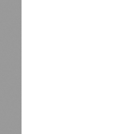
Украинскому кандидату в
конгресс США запретили
приходить на пляж после драки
К
Новости smi2.ru
Версия
//
Общество
//
Земля уже не раз показывала человеч
Последние времена
Земля уже не раз показывала человечеству свой