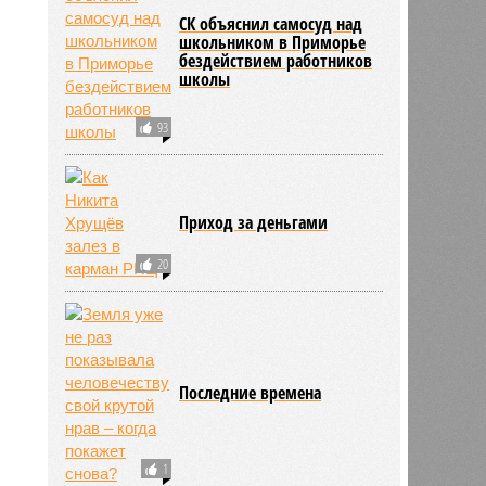
СК объяснил самосуд над
школьником в Приморье
бездействием работников
школы
93
Приход за деньгами
20
Последние времена
ьхин
1
11:09