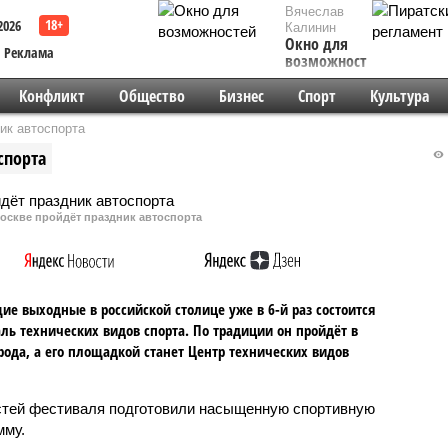
Вячеслав
2026
Калинин
Окно для
Реклама
возможностей
Конфликт
Общество
Бизнес
Спорт
Культура
ик автоспорта
спорта
 Москве пройдёт праздник автоспорта
ие выходные в российской столице уже в 6-й раз состоится
ль технических видов спорта. По традиции он пройдёт в
рода, а его площадкой станет Центр технических видов
стей фестиваля подготовили насыщенную спортивную
мму.