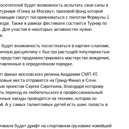
 посетителей будет возможность испытать свои силы в
турнире «Гонка за Москву», призовой фонд которой
желающие смогут посоревноваться с пилотом Формулы 1
аезде. Также в рамках фестиваля состоится Турнир по
e. Для участия в некоторых активностях нужно
я.
) будет возможность посостязаться в картинг-слаломе,
мичную дисциплину с быстро растущей популярностью
м предстоит продемонстрировать мастерство вождения,
ставленные в определённом порядке.
ёт финал московского региона Академии СМП 4Т,
зовые места отправятся на Гранд-Финал в Сочи.
м проектом Сергея Сироткина, благодаря которому
ть переход из любительского в профессиональный
очные заезды проводятся на технике, которая по
й. А у самых талантливых детей есть шанс попасть в
иваля будет дрифт на спортивном грузовике новейшей