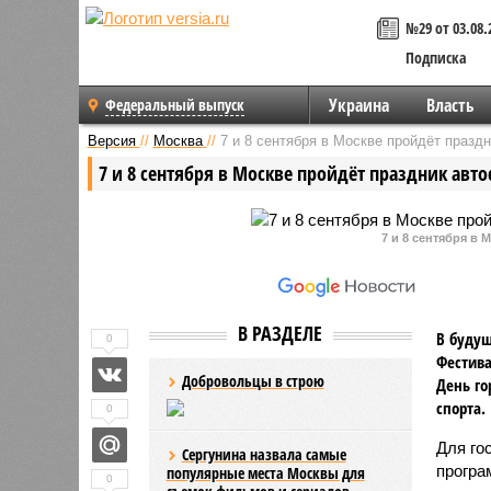
№29 от 03.08.
Подписка
Украина
Власть
Федеральный выпуск
Версия
//
Москва
//
7 и 8 сентября в Москве пройдёт праздн
7 и 8 сентября в Москве пройдёт праздник авто
7 и 8 сентября в
В РАЗДЕЛЕ
В будущ
0
Фестива
Добровольцы в строю
День го
спорта.
0
Для го
Сергунина назвала самые
програ
популярные места Москвы для
0