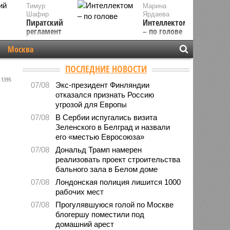
Тимур
Марина
Шафир
Ярдаева
Пиратский
Интеллектом
регламент
– по голове
Москва
ПОСЛЕДНИЕ НОВОСТИ
1395
07/08
Экс-президент Финляндии
отказался признать Россию
угрозой для Европы
07/08
В Сербии испугались визита
Зеленского в Белград и назвали
его «местью Евросоюза»
07/08
Дональд Трамп намерен
реализовать проект строительства
бального зала в Белом доме
07/08
Лондонская полиция лишится 1000
рабочих мест
07/08
Прогулявшуюся голой по Москве
блогершу поместили под
домашний арест