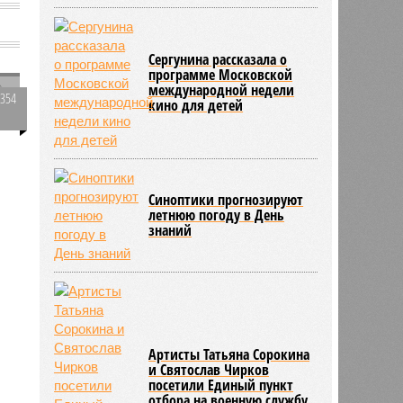
Сергунина рассказала о
программе Московской
»
международной недели
2354
кино для детей
0
Синоптики прогнозируют
259
летнюю погоду в День
знаний
Артисты Татьяна Сорокина
и Святослав Чирков
посетили Единый пункт
отбора на военную службу