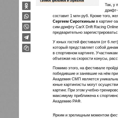
съемок фильмов и сериалов
Так, у
дрифт-
составит 1 млн руб. Кроме того, 
Сергеем Сироткиным
в картинг-з
сим-дрифту CarX Drift Racing Onlin
предварительно зарегистрироватьс
У юных гостей фестиваля (от 6 лет
который представляет собой дина
в спортивном картинге. Участника
объезжая на скорости конусы, рас
Помимо этого, на фестивале пройд
победившие и занявшие на нём при
Академия СМП является уникальны
юные картингисты могут осуществи
картинг. При этом учебно-трениров
максимуму приближена к спортивно
Академию РАФ.
Ярким и зрелищным моментом фест