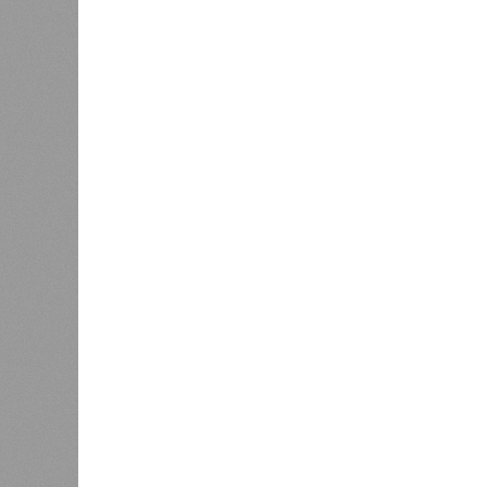
90%, затем 97%, с конкретными и
конструкций, устранение проектных
отчётности дольщики не видят. Ни C
подтверждают ни соблюдения графи
выполненных работ.
Напрашивается закономерный вопро
(достраивать проблемные объекты 
масштабируется на Люблино? И озн
реальности подрядчик по «Станци
лагеря у объекта в 2025–2026 года
в личном общении нам перестали 
рассказывают расстроенные дольщ
Казалось бы, формально ответстве
Suns Development – банкрот, часть 
бенефициар компании находится под
проблемных объектов группы – «Ста
согласно информации на сайтах Capi
объектов уже сданы или близки к с
пострадавших дольщиков (3908 квар