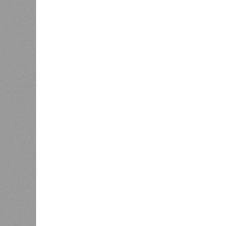
В РАЗДЕЛЕ
Пока в 
0
получаю
Ваш счёт
соответ
жилищно
0
станций
сказать
«Единая Россия» против своего
назначенца
0
ЖК «Светлый мир «Станция Л»: та 
та же
анонсированная
схема дострой
прошедшие два года результатов, п
информации
из профильных портал
декабрю 2026 г., вторую – к марту 2
задается вопросом: как эти сроки
площадке, по свидетельствам доль
техника отсутствует. Ни бетононас
подрядчиков. При том, что до «дек
Если в «Сказочном лесу» техзаказч