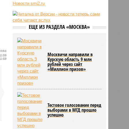
трёхмесячного сына
Новости smi2.ru
07/08
Сергей Миронов выступил за
увеличение пенсий детям,
потерявшим родителей
ЕЩЕ ИЗ РАЗДЕЛА «МОСКВА»
07/08
Финляндия захотела использовать
приграничные болота против
России
нова
Москвичи направили в
11:59
Курскую область 9 млн
11:59
рублей через сайт
«Миллион призов»
Тестовое голосование перед
выборами в МГД прошло
успешно