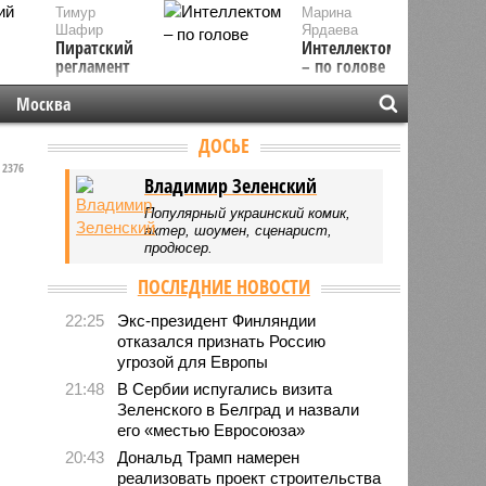
Тимур
Марина
Шафир
Ярдаева
Пиратский
Интеллектом
регламент
– по голове
Москва
ДОСЬЕ
2376
Владимир Зеленский
Популярный украинский комик,
актер, шоумен, сценарист,
продюсер.
ПОСЛЕДНИЕ НОВОСТИ
22:25
Экс-президент Финляндии
отказался признать Россию
угрозой для Европы
21:48
В Сербии испугались визита
Зеленского в Белград и назвали
его «местью Евросоюза»
20:43
Дональд Трамп намерен
реализовать проект строительства