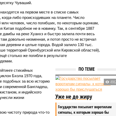
десятку Чуваший.
 находятся на первом месте в списке самых
 когда-либо происходивших на планете. Число
3 млн человек, число погибших, по некоторым оценкам,
 Китая подобное не в новинку. Так, в сентябре 1887
е дамбы на реке Хуанхэ и быстро залила почти весь
 там довольно низменная, и потоп просто не встречал
жая деревни и целые города. Водой залило 130 тыс.
ьше территорий Оренбургской или Кировской областей),
 ещё столько же погибли в результате
ндемии.
ПО ТЕМЕ
ейтинге стихийных
иклон Бхола 1970 года,
 подобных за всю историю
498
и современной Бангладеш,
истаном, и индийского
Уже не до жиру
унесли жизни
Государство посылает воротилам
сигналы, к которым хорошо бы
вою чистоту природа что-то