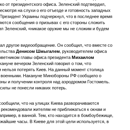
ко от президентского офиса. Зеленский подтвердил,
несмотря на слухи о его отъезде и готовность западных
 Президент Украины подчеркнул, что в последнее время
ляются сообщения о призывах с его стороны сложить
ил Зеленский, «никакое оружие мы не сложим и будем
ал другое видеообращение. Он сообщил, что вместе со
тельства
Денисом Шмыгалем
, руководителем офиса
оветником главы офиса президента
Михаилом
кануне вечером Зеленский говорил о том, что
и нельзя потерять Киев. На данный момент столица
и военными. Накануне Минобороны РФ сообщило о
роны и получении контроля над аэродромом Гостомель.
силы не понесли никаких потерь.
сообщили, что на улицах Киева разворачиваются
 рекомендовали жителям не приближаться к окнам и
пример, в ванной. Тем, кто находится в бомбоубежище,
ижайшие часы. В Киеве для этой цели используется, в