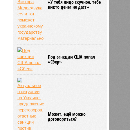
«У тебя лицо скучное, тебе
никто денег не даст»
Под санкции США попал
«Сбер»
Может, ещё можно
договориться?