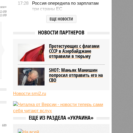
17:28
Россия опередила по зарплатам
сии»
три страны ЕС
11:09
11:09
17:16
Александр Лукашенко призвал
ЕЩЕ НОВОСТИ
белорусов скупать пустующие
избы
НОВОСТИ ПАРТНЕРОВ
14:49
Девушка объяснила убийство
трёхмесячного сына
Протестующих с флагами
14:40
Сергей Миронов выступил за
СССР в Азербайджане
увеличение пенсий детям,
отправили в тюрьму
потерявшим родителей
13:56
Финляндия захотела использовать
SHOT: Маньяк Манишин
приграничные болота против
попросил отправить его на
России
СВО
Новости smi2.ru
ЕЩЕ ИЗ РАЗДЕЛА «УКРАИНА»
689