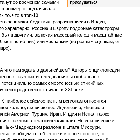
прислушаться
станут со временем самыми
и планомерно подтачивала
 то, что в топ-10
ста занимают бедствия, разразившиеся в Индии,
то характерно, Россию и Европу подобные катастрофы
ды были другими, включая массовый голод и масштабные
 млн погибших) или «испанки» (по разным оценкам, от
ире).
 А что нам ждать в дальнейшем? Авторы энциклопедии
еменных научных исследованиях и глобальных
к потенциально самых смертоносных стихийных
 непосредственно сейчас, в XXI веке.
 К наиболее сейсмоопасным регионам относится
нное кольцо, включающее Индонезию, Японию и
ной Америки. Турция, Иран, Индия и Непал также
ниях разломов тектонических плит. Не исключение и
 в Нью-Мадридском разломе в штате Миссури.
ние, в общем-то, обычное и вполне сносное, но