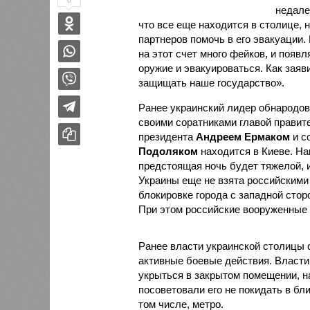
0
недале
что все еще находится в столице, 
партнеров помочь в его эвакуации.
на этот счет много фейков, и появ
оружие и эвакуироваться. Как заяв
защищать наше государство».
Ранее украинский лидер обнародов
своими соратниками главой прави
президента
Андреем Ермаком
и с
Подоляком
находится в Киеве. На
предстоящая ночь будет тяжелой, 
Украины еще не взята российским
блокировке города с западной сто
При этом российские вооруженные 
Ранее власти украинской столицы 
активные боевые действия. Власти
укрыться в закрытом помещении, на
посоветовали его не покидать в бл
том числе, метро.