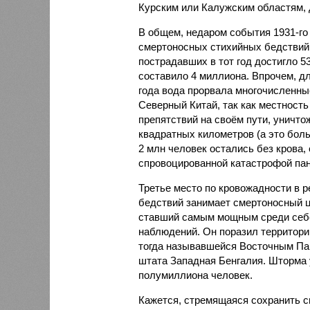
Курским или Калужским областям, 
В общем, недаром события 1931-го
смертоносных стихийных бедствий,
пострадавших в тот год достигло 5
составило 4 миллиона. Впрочем, для
года вода прорвала многочисленны
Северный Китай, так как местность
препятствий на своём пути, уничто
квадратных километров (а это бол
2 млн человек остались без крова,
спровоцированной катастрофой па
Третье место по кровожадности в р
бедствий занимает смертоносный ц
ставший самым мощным среди себе
наблюдений. Он поразил территори
тогда называвшейся Восточным Пак
штата Западная Бенгалия. Шторма 
полумиллиона человек.
Кажется, стремящаяся сохранить с