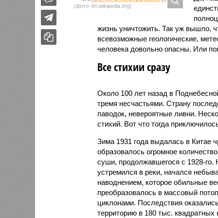
(фото: en.wikipedia.org)
единст
полноц
жизнь уничтожить. Так уж вышло, 
всевозможные геологические, мете
человека довольно опасны. Или по
Все стихии сразу
Около 100 лет назад в Поднебесно
тремя несчастьями. Страну послед
паводок, невероятные ливни. Неск
стихий. Вот что тогда приключилось
Зима 1931 года выдалась в Китае 
образовалось огромное количество
суши, продолжавшегося с 1928-го. 
устремился в реки, начался небы
наводнением, которое обильные вес
преобразовалось в массовый потоп
циклонами. Последствия оказались
территорию в 180 тыс. квадратных 