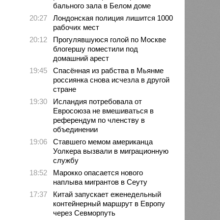
бального зала в Белом доме
20:27
Лондонская полиция лишится 1000
рабочих мест
20:12
Прогулявшуюся голой по Москве
блогершу поместили под
домашний арест
19:45
Спасённая из рабства в Мьянме
россиянка снова исчезла в другой
стране
19:30
Исландия потребовала от
Евросоюза не вмешиваться в
референдум по членству в
объединении
19:06
Ставшего мемом американца
Уолкера вызвали в миграционную
службу
18:52
Марокко опасается нового
наплыва мигрантов в Сеуту
17:37
Китай запускает еженедельный
контейнерный маршрут в Европу
через Севморпуть