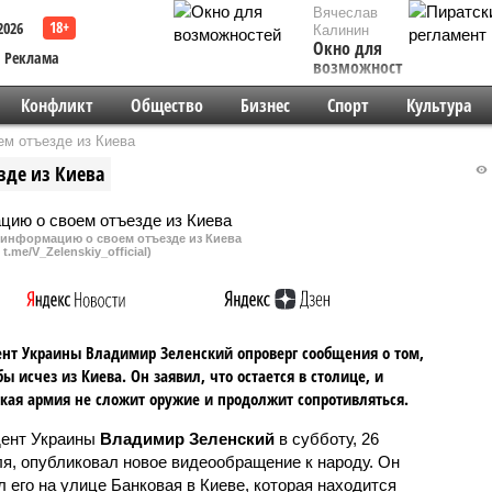
Вячеслав
2026
Калинин
Окно для
Реклама
возможностей
Конфликт
Общество
Бизнес
Спорт
Культура
ем отъезде из Киева
зде из Киева
 информацию о своем отъезде из Киева
 t.me/V_Zelenskiy_official)
нт Украины Владимир Зеленский опроверг сообщения о том,
бы исчез из Киева. Он заявил, что остается в столице, и
кая армия не сложит оружие и продолжит сопротивляться.
ент Украины
Владимир Зеленский
в субботу, 26
я, опубликовал новое видеообращение к народу. Он
л его на улице Банковая в Киеве, которая находится