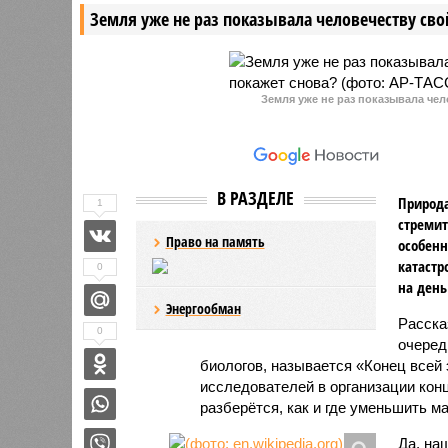
Земля уже не раз показывала человечеству свой
Земля уже не раз показывала чел
В РАЗДЕЛЕ
Природа
1
стремит
Право на память
особенн
катастр
0
на день
Энергообман
Расск
0
очеред
биологов, называется «Конец всей
исследователей в организации кон
разберётся, как и где уменьшить 
Да, на