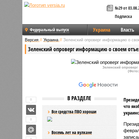
№29 от 03.08.
Подписка
Украина
Власть
Федеральный выпуск
Версия
//
Украина
//
Зеленский опроверг информацию о сво
Зеленский опроверг информацию о своем отъе
Зеленский опроверг
(Фото:
В РАЗДЕЛЕ
Президе
0
что яко
Все средства ПВО хороши
украинс
0
Презид
феврал
Восемь лет на вулкане
записа