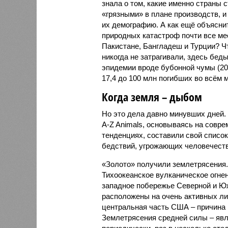
знала о том, какие именно страны 
«грязными» в плане производств, 
их демографию. А как ещё объяснить
природных катастроф почти все ме
Пакистане, Бангладеш и Турции? Ч
никогда не затрагивали, здесь бе
эпидемии вроде бубонной чумы (200
17,4 до 100 млн погибших во всём м
Когда земля – дыбом
Но это дела давно минувших дней.
A-Z Animals, основываясь на совр
тенденциях, составили свой списо
бедствий, угрожающих человечеству
«Золото» получили землетрясения.
Тихоокеанское вулканическое огне
западное побережье Северной и Юж
расположены на очень активных ли
центральная часть США – причина
Землетрясения средней силы – явле