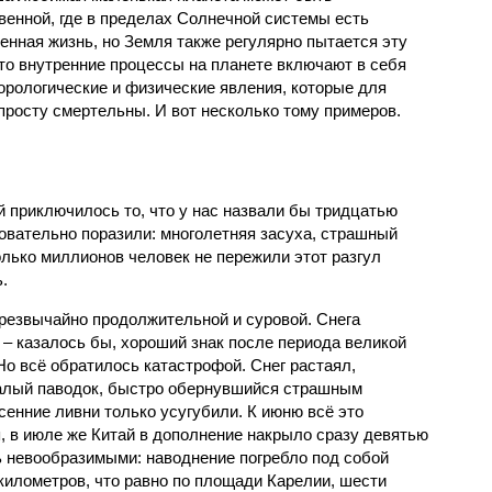
венной, где в пределах Солнечной системы есть
енная жизнь, но Земля также регулярно пытается эту
что внутренние процессы на планете включают в себя
орологические и физические явления, которые для
просту смертельны. И вот несколько тому примеров.
й приключилось то, что у нас назвали бы тридцатью
овательно поразили: многолетняя засуха, страшный
олько миллионов человек не пережили этот разгул
.
чрезвычайно продолжительной и суровой. Снега
 – казалось бы, хороший знак после периода великой
Но всё обратилось катастрофой. Снег растаял,
валый паводок, быстро обернувшийся страшным
енние ливни только усугубили. К июню всё это
, в июле же Китай в дополнение накрыло сразу девятью
 невообразимыми: наводнение погребло под собой
километров, что равно по площади Карелии, шести