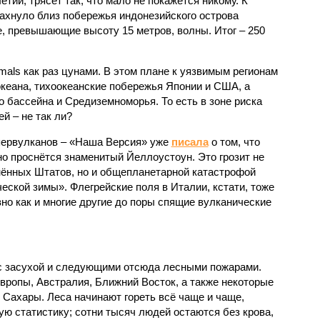
етий, трясёт так, что мало не покажется никому. К
бахнуло близ побережья индонезийского острова
, превышающие высоту 15 метров, волны. Итог – 250
imals как раз цунами. В этом плане к уязвимым регионам
кеана, тихо­океанские побережья Японии и США, а
 бассейна и Средиземноморья. То есть в зоне риска
й – не так ли?
первулканов – «Наша Версия» уже
писала
о том, что
но проснётся знаменитый Йеллоустоун. Это грозит не
нённых Штатов, но и общепланетарной катастрофой
еской зимы». Флегрейские поля в Италии, кстати, тоже
вно как и многие другие до поры спящие вулканические
 с засухой и следующими отсюда лесными пожарами.
Европы, Австралия, Ближний Восток, а также некоторые
 Сахары. Леса начинают гореть всё чаще и чаще,
ю статистику; сотни тысяч людей остаются без крова,