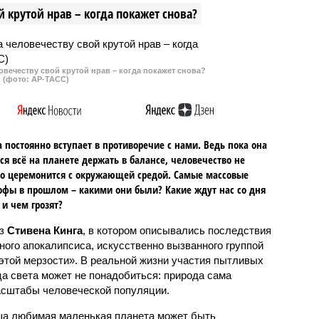
 крутой нрав – когда покажет снова?
овечеству свой крутой нрав – когда покажет снова?
(фото: АР-ТАСС)
 постоянно вступает в противоречие с нами. Ведь пока она
ся всё на планете держать в балансе, человечество не
о церемонится с окружающей средой. Самые массовые
офы в прошлом – какими они были? Какие ждут нас со дня
 и чем грозят?
аз
Стивена Кинга
, в котором описывались последствия
ного апокалипсиса, искусственно вызванного группой
 этой мерзости». В реальной жизни участия пытливых
ца света может не понадобиться: природа сама
масштабы человеческой популяции.
ша любимая маленькая планета может быть