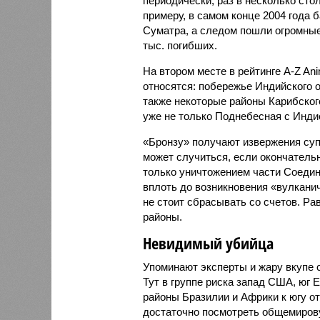
периодически, раз в несколько стол
примеру, в самом конце 2004 года 
Суматра, а следом пошли огромные
тыс. погибших.
На втором месте в рейтинге A-Z An
относятся: побережье Индийского о
также некоторые районы Карибского
уже не только Поднебесная с Индие
«Бронзу» получают извержения су
может случиться, если окончатель
только уничтожением части Соеди
вплоть до возникновения «вулканич
не стоит сбрасывать со счетов. Ра
районы.
Невидимый убийца
Упоминают эксперты и жару вкупе
Тут в группе риска запад США, юг 
районы Бразилии и Африки к югу от
достаточно посмотреть общемирову