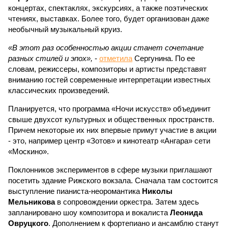
концертах, спектаклях, экскурсиях, а также поэтических
чтениях, выставках. Более того, будет организован даже
необычный музыкальный круиз.
«В этот раз особенностью акции станет сочетание
разных стилей и эпох»,
-
отметила
Сергунина. По ее
словам, режиссеры, композиторы и артисты представят
вниманию гостей современные интерпретации известных
классических произведений.
Планируется, что программа «Ночи искусств» объединит
свыше двухсот культурных и общественных пространств.
Причем некоторые их них впервые примут участие в акции
- это, например центр «Зотов» и кинотеатр «Ангара» сети
«Москино».
Поклонников экспериментов в сфере музыки приглашают
посетить здание Рижского вокзала. Сначала там состоится
выступление пианиста-неоромантика
Николы
Мельникова
в сопровождении оркестра. Затем здесь
запланировано шоу композитора и вокалиста
Леонида
Овруцкого
. Дополнением к фортепиано и ансамблю станут