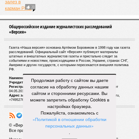
20
Общероссийское издание журналистских расследований
«Версия»
Газета «Наша версия» основана Артёмом Боровиком в 1998 году как газета
расследований. Официальный сайт «Версия» публикует материалы
штатных и внештатных журналистов газеты и пристально следит за
событиями и новостями, происходящими в России, Украине, странах СНГ,
Америке и других государств, с которыми пересекается внешняя политика
РФ.
Наименование:
Cетевое издание «Версия»
Продолжая работу с сайтом вы даете
Учредитель:
ООО «Версия»,
Главный редактор:
Горевой Р. Г.
согласие на обработку данных нашим
Регистрационный номер Роскомнадзора:
ЭЛ № ФС 77 - 72681 от
04.05.2018 г.
сайтом и сторонними ресурсами. Вы
Адрес электронной почты и телефон редакции:
versia@versia.ru,
можете запретить обработку Cookies в
+74952760348
настройках браузера.
Пожалуйста, ознакомьтесь с
«Политикой в отношении обработки
персональных данных»
© «Версия»
18+
Все права защищены
.