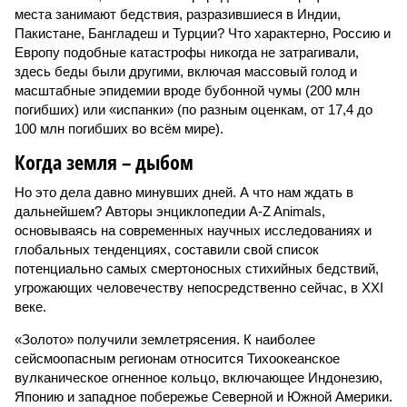
места занимают бедствия, разразившиеся в Индии,
Пакистане, Бангладеш и Турции? Что характерно, Россию и
Европу подобные катастрофы никогда не затрагивали,
здесь беды были другими, включая массовый голод и
масштабные эпидемии вроде бубонной чумы (200 млн
погибших) или «испанки» (по разным оценкам, от 17,4 до
100 млн погибших во всём мире).
Когда земля – дыбом
Но это дела давно минувших дней. А что нам ждать в
дальнейшем? Авторы энциклопедии A-Z Animals,
основываясь на современных научных исследованиях и
глобальных тенденциях, составили свой список
потенциально самых смертоносных стихийных бедствий,
угрожающих человечеству непосредственно сейчас, в XXI
веке.
«Золото» получили землетрясения. К наиболее
сейсмоопасным регионам относится Тихоокеанское
вулканическое огненное кольцо, включающее Индонезию,
Японию и западное побережье Северной и Южной Америки.