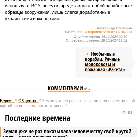
используют ВСУ, по сути, представляют собой зарубежные
образцы вооружения, лишь слегка доработанные
украинскими инженерами.
Александр Степанов
Газета
«Наша версия» №39 от 14.10.2024
Опубликовано:
14.10.2024 09:30
Отредактировано:
18.10.2024 14:02
Необычные
корабли. Речные
молоковозы и
пожарная «Ракета»
КОММЕНТАРИИ
0
Версия
//
Общество
//
Земля уже не раз показывала человечеству свой
крутой нрав – когда покажет снова?
233
Последние времена
Земля уже не раз показывала человечеству свой крутой