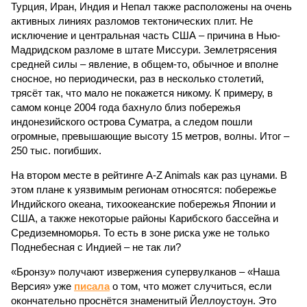
Турция, Иран, Индия и Непал также расположены на очень
активных линиях разломов тектонических плит. Не
исключение и центральная часть США – причина в Нью-
Мадридском разломе в штате Миссури. Землетрясения
средней силы – явление, в общем-то, обычное и вполне
сносное, но периодически, раз в несколько столетий,
трясёт так, что мало не покажется никому. К примеру, в
самом конце 2004 года бахнуло близ побережья
индонезийского острова Суматра, а следом пошли
огромные, превышающие высоту 15 метров, волны. Итог –
250 тыс. погибших.
На втором месте в рейтинге A-Z Animals как раз цунами. В
этом плане к уязвимым регионам относятся: побережье
Индийского океана, тихо­океанские побережья Японии и
США, а также некоторые районы Карибского бассейна и
Средиземноморья. То есть в зоне риска уже не только
Поднебесная с Индией – не так ли?
«Бронзу» получают извержения супервулканов – «Наша
Версия» уже
писала
о том, что может случиться, если
окончательно проснётся знаменитый Йеллоустоун. Это