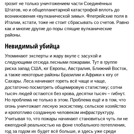
грозит не только уничтожением части Соединённых
Штатов, но и общепланетарной катастрофой вплоть до
возникновения «вулканической зимы». Флегрейские поля в
Италии, кстати, тоже не стоит сбрасывать со счетов. Равно
как и многие другие до поры спящие вулканические
районы.
Невидимый убийца
Упоминают эксперты и жару вкупе с засухой и
следующими отсюда лесными пожарами. Тут в группе
риска запад США, юг Европы, Австралия, Ближний Восток,
а также некоторые районы Бразилии и Африки к югу от
Сахары. Леса начинают гореть всё чаще и чаще,
достаточно посмотреть общемировую статистику; сотни
тысяч людей остаются без крова, десятки тысяч – гибнут.
Но проблема не только в этом. Проблема ещё и в том, что
огонь уничтожает лесную экосистему, сельское хозяйство
и кропотливо созданную человеком инфраструктуру.
Учитывая то, что пожары начинают становиться чуть ли не
ежегодной реальностью на фоне глобального потепления,
год за годом их будет всё больше, и здесь уже среди