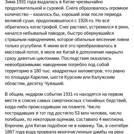
Зима 1931 года выдалась в Китае чрезвычайно
продолжительной и суровой. Снега образовалось огромное
количество – казалось бы, хороший знак после периода
великой суши, продолжавшегося с 1928-го. Но всё
обратилось катастрофой. Снег растаял, устремился в реки,
начался небывалый паводок, быстро обернувшийся
страшным наводнением, которое обильные весенние ливни
только усугубили. К июню всё это преобразовалось в
массовый потоп, в июле же Китай в дополнение накрыло
сразу девятью циклонами. Последствия оказались
невообразимыми: наводнение погребло под собой
территорию в 180 тыс. квадратных километров, что равно
по площади Карелии, шести Курским или Калужским
областям, десятку Чуваший.
В общем, недаром события 1931-го находятся на первом
месте в списке самых смертоносных стихийных бедствий,
когда-либо происходивших на планете. Число
пострадавших в тот год достигло 53 млн человек, число
погибших, по некоторым оценкам, составило 4 миллиона.
Впрочем, для Китая подобное не в новинку. Так, в сентябре
1887 года вода прорвала многочисленные дамбы на реке