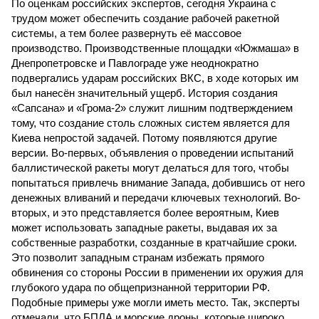
По оценкам российских экспертов, сегодня Украина с
трудом может обеспечить создание рабочей ракетной
системы, а тем более развернуть её массовое
производство. Производственные площадки «Южмаша» в
Днепропетровске и Павлограде уже неоднократно
подвергались ударам российских ВКС, в ходе которых им
был нанесён значительный ущерб. История создания
«Сапсана» и «Грома-2» служит лишним подтверждением
тому, что создание столь сложных систем является для
Киева непростой задачей. Потому появляются другие
версии. Во-первых, объявления о проведении испытаний
баллистической ракеты могут делаться для того, чтобы
попытаться привлечь внимание Запада, добившись от него
денежных вливаний и передачи ключевых технологий. Во-
вторых, и это представляется более вероятным, Киев
может использовать западные ракеты, выдавая их за
собственные разработки, созданные в кратчайшие сроки.
Это позволит западным странам избежать прямого
обвинения со стороны России в применении их оружия для
глубокого удара по общепризнанной территории РФ.
Подобные примеры уже могли иметь место. Так, эксперты
отмечали, что БПЛА и морские дроны, которые широко