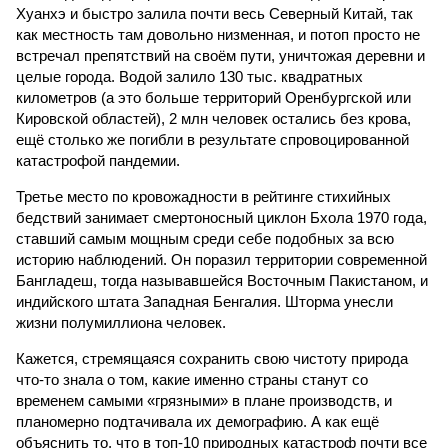
Хуанхэ и быстро залила почти весь Северный Китай, так
как местность там довольно низменная, и потоп просто не
встречал препятствий на своём пути, уничтожая деревни и
целые города. Водой залило 130 тыс. квадратных
километров (а это больше территорий Оренбургской или
Кировской областей), 2 млн человек остались без крова,
ещё столько же погибли в результате спровоцированной
катастрофой пандемии.
Третье место по кровожадности в рейтинге стихийных
бедствий занимает смертоносный циклон Бхола 1970 года,
ставший самым мощным среди себе подобных за всю
историю наблюдений. Он поразил территории современной
Бангладеш, тогда называвшейся Восточным Пакистаном, и
индийского штата Западная Бенгалия. Шторма унесли
жизни полумиллиона человек.
Кажется, стремящаяся сохранить свою чистоту природа
что-то знала о том, какие именно страны станут со
временем самыми «грязными» в плане производств, и
планомерно подтачивала их демографию. А как ещё
объяснить то, что в топ-10 природных катастроф почти все