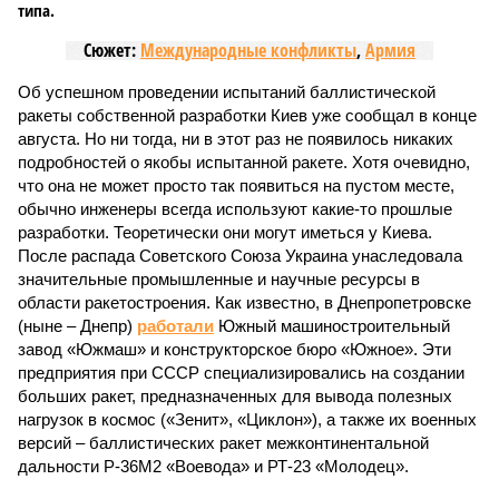
типа.
Сюжет:
Международные конфликты
,
Армия
Об успешном проведении испытаний баллистической
ракеты собственной разработки Киев уже сообщал в конце
августа. Но ни тогда, ни в этот раз не появилось никаких
подробностей о якобы испытанной ракете. Хотя очевидно,
что она не может просто так появиться на пустом месте,
обычно инженеры всегда используют какие-то прошлые
разработки. Теоретически они могут иметься у Киева.
После распада Советского Союза Украина унаследовала
значительные промышленные и научные ресурсы в
области ракетостроения. Как известно, в Днепропетровске
(ныне – Днепр)
работали
Южный машиностроительный
завод «Южмаш» и конструкторское бюро «Южное». Эти
предприятия при СССР специализировались на создании
больших ракет, предназначенных для вывода полезных
нагрузок в космос («Зенит», «Циклон»), а также их военных
версий – баллистических ракет межконтинентальной
дальности Р-36М2 «Воевода» и РТ-23 «Молодец».