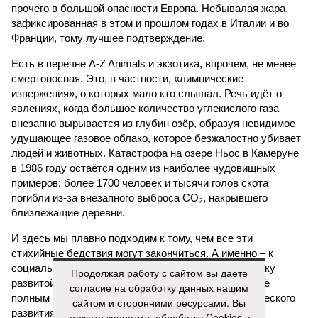
прочего в большой опасности Европа. Небывалая жара,
зафиксированная в этом и прошлом годах в Италии и во
Франции, тому лучшее подтверждение.
Есть в перечне A-Z Animals и экзотика, впрочем, не менее
смертоносная. Это, в частности, «лимнические
извержения», о которых мало кто слышал. Речь идёт о
явлениях, когда большое количество углекислого газа
внезапно вырывается из глубин озёр, образуя невидимое
удушающее газовое облако, которое безжалостно убивает
людей и животных. Катастрофа на озере Ньос в Камеруне
в 1986 году остаётся одним из наиболее чудовищных
примеров: более 1700 человек и тысячи голов скота
погибли из-за внезапного выброса CO₂, накрывшего
близлежащие деревни.
И здесь мы плавно подходим к тому, чем все эти
стихийные бедствия могут закончиться. А именно – к
социальному коллапсу, то есть фактическому упадку
Продолжая работу с сайтом вы даете
развитой цивилизации, зачастую с последующим её
согласие на обработку данных нашим
полным уничтожением. Среди причин такого трагического
сайтом и сторонними ресурсами. Вы
развития событий учёные называют деградацию
можете запретить обработку Cookies в