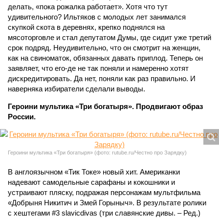
делать, «пока рожалка работает». Хотя что тут
удивительного? Ильтяков с молодых лет занимался
скупкой скота в деревнях, крепко поднялся на
мясоторговле и стал депутатом Думы, где сидит уже третий
срок подряд. Неудивительно, что он смотрит на женщин,
как на свиноматок, обязанных давать приплод. Теперь он
заявляет, что его-де не так поняли и намеренно хотят
дискредитировать. Да нет, поняли как раз правильно. И
наверняка избиратели сделали выводы.
Героини мультика «Три богатыря». Продвигают образ
России.
Героини мультика «Три богатыря» (фото: rutube.ru/Честно про Зарядку)
В англоязычном «Тик Токе» новый хит. Американки
надевают самодельные сарафаны и кокошники и
устраивают пляску, подражая персонажам мультфильма
«Добрыня Никитич и Змей Горыныч». В результате ролики
с хештегами #3 slavicdivas (три славянские дивы. – Ред.)