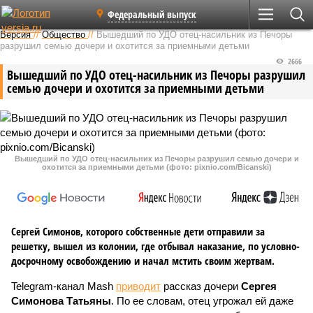
Федеральный выпуск
Версия
//
Общество
//
Вышедший по УДО отец-насильник из Печоры
разрушил семью дочери и охотится за приемными детьми
2666
Вышедший по УДО отец-насильник из Печоры разрушил
семью дочери и охотится за приемными детьми
Вышедший по УДО отец-насильник из Печоры разрушил семью дочери и
охотится за приемными детьми (фото: pixnio.com/Bicanski)
Сергей Симонов, которого собственные дети отправили за
решетку, вышел из колонии, где отбывал наказание, по условно-
досрочному освобождению и начал мстить своим жертвам.
Telegram-канал Mash
приводит
рассказ дочери
Сергея
Симонова Татьяны
. По ее словам, отец угрожал ей даже