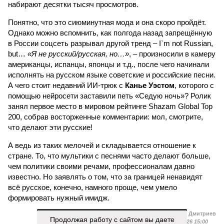
набирают десятки тысяч просмотров.
Понятно, что это сиюминутная мода и она скоро пройдёт.
Однако можно вспомнить, как полгода назад запрещённую
в России соцсеть разрывал другой тренд – I`m not Russian,
but…
«Я не русский/русская, но…»
, – произносили в камеру
американцы, испанцы, японцы и т.д., после чего начинали
исполнять на русском языке советские и российские песни.
А чего стоит недавний ИИ-трюк с
Канье Уэстом
, которого с
помощью нейросети заставили петь «Седую ночь»? Ролик
занял первое место в мировом рейтинге Shazam Global Top
200, собрав восторженные комментарии: мол, смотрите,
что делают эти русские!
А ведь из таких мелочей и складывается отношение к
стране. То, что мультики с песнями часто делают больше,
чем политики своими речами, профессионалам давно
известно. Но заявлять о том, что за границей ненавидят
всё русское, конечно, намного проще, чем умело
формировать нужный имидж.
Иван Дмитриев
Продолжая работу с сайтом вы даете
Опубликовано:
09.08.2026 15:00