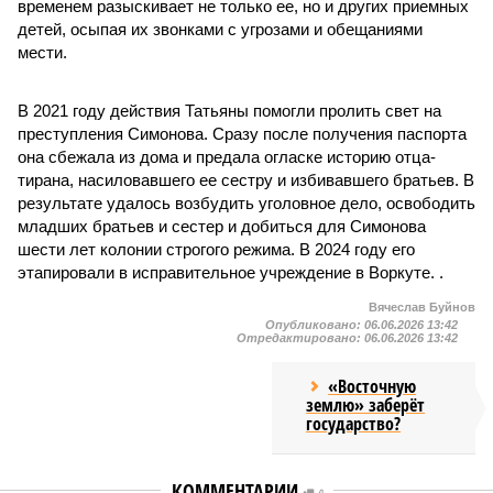
временем разыскивает не только ее, но и других приемных
детей, осыпая их звонками с угрозами и обещаниями
мести.
В 2021 году действия Татьяны помогли пролить свет на
преступления Симонова. Сразу после получения паспорта
она сбежала из дома и предала огласке историю отца-
тирана, насиловавшего ее сестру и избивавшего братьев. В
результате удалось возбудить уголовное дело, освободить
младших братьев и сестер и добиться для Симонова
шести лет колонии строгого режима. В 2024 году его
этапировали в исправительное учреждение в Воркуте. .
Вячеслав Буйнов
Опубликовано:
06.06.2026 13:42
Отредактировано:
06.06.2026 13:42
«Восточную
землю» заберёт
государство?
КОММЕНТАРИИ