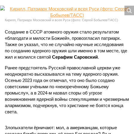
Кирилл, Патриарх Московский и всея Руси (фото: Сергей Бобылев/ТАСС)
Создание в СССР атомного оружия стало результатом
«благодати и милости Божией», провозгласил патриарх.
Также он указал, что не случайно научные исследования
по созданию ядерного оружия шли именно в том месте, где
жил и молился святой
Серафим Саровский
.
Ранее предстоятель Русской православной церкви уже
неоднократно высказывался на тему ядерного оружия.
Осенью 2023 года он отмечал, что оно было создано
советскими учёными по «неизречённому Божьему
промыслу», а в 2024-м назвал споры об угрозе
возникновения ядерной войны спекуляциями и чрезмерным
алармизмом, подчеркнув, что христиане не боятся конца
света.
Злопыхатели ёрничают: мол, а американцам, которые
создали бомбу первыми, её тоже Бог послал? Да и