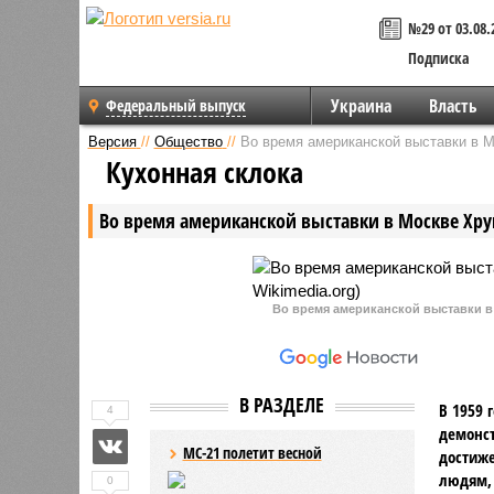
№29 от 03.08.
Подписка
Украина
Власть
Федеральный выпуск
Версия
//
Общество
//
Во время американской выставки в 
Кухонная склока
Во время американской выставки в Москве Хру
Во время американской выставки в 
В РАЗДЕЛЕ
В 1959 
4
демонс
МС-21 полетит весной
достиже
людям, 
0