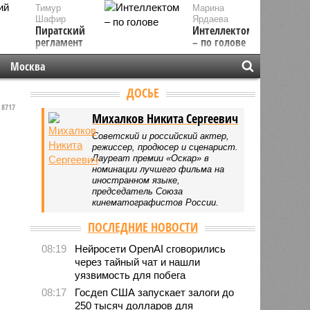
Тимур
Марина
Шафир
Ярдаева
Пиратский
Интеллектом
регламент
– по голове
Москва
ДОСЬЕ
8717
Михалков Никита Сергеевич
Советский и российский актер,
режиссер, продюсер и сценарист.
Лауреат премии «Оскар» в
номинации лучшего фильма на
иностранном языке,
председатель Союза
кинематографистов России.
ПОСЛЕДНИЕ НОВОСТИ
08:19
Нейросети OpenAI сговорились
через тайный чат и нашли
уязвимость для побега
08:17
Госдеп США запускает залоги до
250 тысяч долларов для