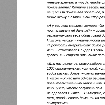
меньше времени и труда, чтобы р
показываете? Хотите ввести нас
вещи?» Он доказывал обратное, и 
тоже вхожу в азарт. Наш спор раз
«А у вас нет машины, которая бы 
проталкивала её дальше?» – ирон
раскритиковал весь образцовый до
Никсона, «может купить любой ам
«Прочность американских домов р
лет,
– отмахивался лидер Страны 
крепко. Мы строим для наших дете
«Для нас различие, право выбора,
1000 строительных компаний, к
видов разных домов, – самая важна
Никсон. –
У нас нет одного решени
правительственным чиновником. В
что нужно, чтобы получить дом, 
не сдавался Никита.
– В Америке, 
тем, чтобы спать дома или на тр
коммунизма».