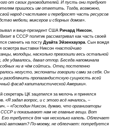
ого от своих руководителей. И пусть они требуют
ителям пришлось им ответить. Тогда, возможно,
свой народ счастливее и перебросят часть ресурсов
дство мебели, миксеров и сборных домов»
.
азывал и вице-президент США
Ричард Никсон
,
 Визит в СССР политик рассматривал как часть своей
лся сменить на посту
Дуайта Эйзенхауэра
. Сын вождя
мя осмотра выставки Никсон
«настойчиво
канцы, молодцы, насколько превзошли весь остальной
, где удавалось, давал отпор. Беседа напоминала
особных ни в чём сойтись. Отец постепенно
иралось негусто, экспонаты говорили сами за себя. Он
 бы разоблачить пропагандистскую сущность всей
очный фасад капиталистической Америки».
й секретарь ЦК зацепился за мелочь и принялся
ов.
«Я задал вопрос, и с этого всё началось, –
ич. –
«Господин Никсон, думаю, что организаторы
 СССР и показывают нам не главные вещи. Вот
Его требуется для чая несколько капель. Облегчает
акой автомат? По-моему, не облегчает: потребуется