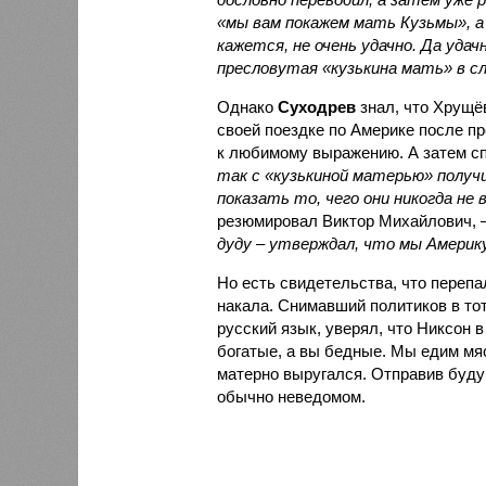
«мы вам покажем мать Кузьмы», а
кажется, не очень удачно. Да уда
пресловутая «кузькина мать» в сл
Однако
Суходрев
знал, что Хрущё
своей поездке по Америке после п
к любимому выражению. А затем с
так с «кузькиной матерью» получи
показать то, чего они никогда не 
резюмировал Виктор Михайлович, 
дуду – утверждал, что мы Америку
Но есть свидетельства, что перепа
накала. Снимавший политиков в то
русский язык, уверял, что Никсон 
богатые, а вы бедные. Мы едим мяс
матерно выругался. Отправив буду
обычно неведомом.