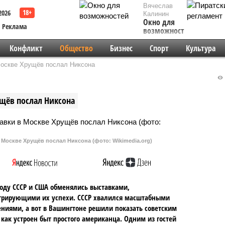
Вячеслав
2026
Калинин
Окно для
Реклама
возможностей
Конфликт
Общество
Бизнес
Спорт
Культура
Москве Хрущёв послал Никсона
щёв послал Никсона
Москве Хрущёв послал Никсона (фото: Wikimedia.org)
году СССР и США обменялись выставками,
трирующими их успехи. СССР хвалился масштабными
ниями, а вот в Вашингтоне решили показать советским
как устроен быт простого американца. Одним из гостей