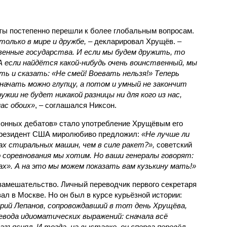
нты постепенно перешли к более глобальным вопросам.
олько в мире и дружбе,
– декларировал Хрущёв. –
нные государства. И если мы будем дружить, то
А если найдётся какой-нибудь очень воинственный, мы
ть и сказать: «Не смей! Воевать нельзя!» Теперь
начать можно глупцу, а потом и умный не закончит
жии не будет никакой разницы ни для кого из нас,
нас обоих»
, – соглашался Никсон.
онных дебатов» стало употребление Хрущёвым его
-президент США миролюбиво предложил:
«Не лучше ли
х стиральных машин, чем в силе ракет?»,
советский
о соревнования мы хотим. Но ваши генералы говорят:
х». А на это мы можем показать вам кузькину мать!»
замешательство. Личный переводчик первого секретаря
вал в Москве. Но он был в курсе курьёзной истории:
ий Лепанов, сопровождавший в тот день Хрущёва,
евода идиоматических выражений: сначала всё
азъяснял. И тогда, на выставке, он сперва перевёл –