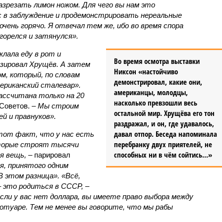
азрезать лимон ножом. Для чего вы нам это
 в заблуждение и продемонстрировать нереальные
очень горячо. Я отвечал тем же, ибо во время спора
горелся и затянулся».
клала еду в рот и
Во время осмотра выставки
изировал Хрущёв. А затем
Никсон «настойчиво
м, который, по словам
демонстрировал, какие они,
ериканский сталевар».
американцы, молодцы,
ассчитана только на 20
насколько превзошли весь
Советов. –
Мы строим
остальной мир. Хрущёва его тон
й и правнуков».
раздражал, и он, где удавалось,
давал отпор. Беседа напоминала
 тот факт, что у нас есть
перебранку двух приятелей, не
оторые строят тысячи
способных ни в чём сойтись...»
я вещь, –
парировал
я, принятого одним
 этом разница». «Всё,
– это родиться в СССР,
–
если у вас нет доллара, вы имеете право выбора между
отуаре. Тем не менее вы говорите, что мы рабы