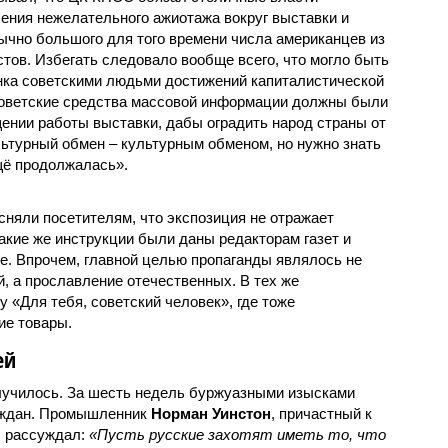
ения нежелательного ажиотажа вокруг выставки и
бычно большого для того времени числа американцев из
тов. Избегать следовало вообще всего, что могло быть
нка советскими людьми достижений капиталистической
 советские средства массовой информации должны были
ении работы выставки, дабы оградить народ страны от
льтурный обмен – культурным обменом, но нужно знать
щё продолжалась».
няли посетителям, что экспозиция не отражает
акие же инструкции были даны редакторам газет и
. Впрочем, главной целью пропаганды являлось не
, а прославление отечественных. В тех же
 «Для тебя, советский человек», где тоже
ие товары.
ей
лучилось. За шесть недель буржуазными изысками
аждан. Промышленник
Норман Уинстон
, причастный к
, рассуждал:
«Пусть русские захотят иметь то, что