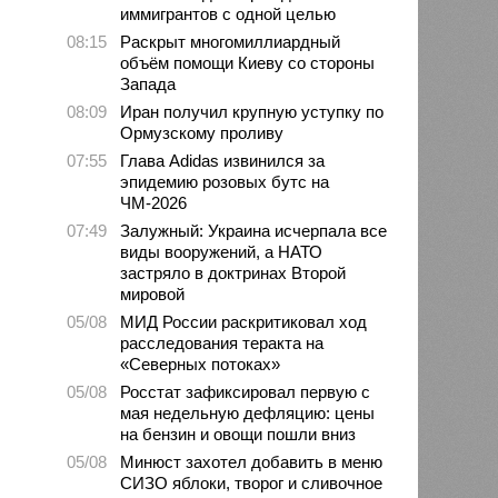
иммигрантов с одной целью
08:15
Раскрыт многомиллиардный
объём помощи Киеву со стороны
Запада
08:09
Иран получил крупную уступку по
Ормузскому проливу
07:55
Глава Adidas извинился за
эпидемию розовых бутс на
ЧМ-2026
07:49
Залужный: Украина исчерпала все
виды вооружений, а НАТО
застряло в доктринах Второй
мировой
05/08
МИД России раскритиковал ход
расследования теракта на
«Северных потоках»
05/08
Росстат зафиксировал первую с
мая недельную дефляцию: цены
на бензин и овощи пошли вниз
05/08
Минюст захотел добавить в меню
СИЗО яблоки, творог и сливочное