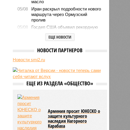
масло
05/08
Иран раскрыл подробности нового
маршрута через Ормузский
пролив
05/08
Госдеп США объявил рекордную
награду в 102 миллиона долларов
ЕЩЕ НОВОСТИ
за головы лидеров мексиканского
картеля
НОВОСТИ ПАРТНЕРОВ
05/08
Инфантино пообещал Марокко
финал чемпионата мира 2030 года
Новости smi2.ru
в обмен на поддержку на выборах
05/08
Организаторы опровергли
информацию об отмене
«Интервидения» в Саудовской
ЕЩЕ ИЗ РАЗДЕЛА «ОБЩЕСТВО»
Аравии
05/08
Альпинисты из России
выдвинулись к месту пропажи
Наговициной на пике Победы
Армения просит ЮНЕСКО о
05/08
Оппозиция в Италии выступила
защите культурного
против продолжения поставок
наследия Нагорного
оружия Киеву
Карабаха