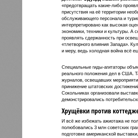
«предотвращать какие-либо проявл
присутствия на её территории нео
обслуживающего персонала и турис
интерпретировано как высокая оце
экономики, техники и культуры. А
проявлять сдержанность при освещ
«тлетворного влияния Запада». Ку
и меру, ведь холодная война всё е
Специальные гиды-агитаторы объяс
реального положения дел в США. Т
журналов, освещавших мероприятие
принижение штатовских достижений
Сокольниках организовали выставку
демонстрировались потребительск
Хрущёвки против коттедж
И всё же избежать ажиотажа не по
полюбовались 3 млн советских гр
подготовке американской выставки