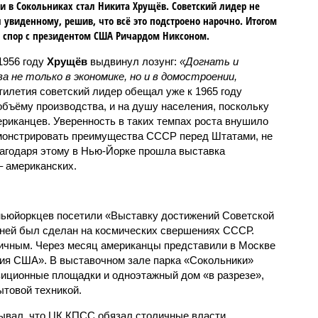
и в Сокольниках стал Никита Хрущёв. Советский лидер не
 увиденному, решив, что всё это подстроено нарочно. Итогом
о спор с президентом США Ричардом Никсоном.
1956 году
Хрущёв
выдвинул лозунг:
«Догнать и
 не только в экономике, но и в домостроении,
ятилетия советский лидер обещал уже к 1965 году
бъёму производства, и на душу населения, поскольку
риканцев. Уверенность в таких темпах роста внушило
монстрировать преимущества СССР перед Штатами, не
агодаря этому в Нью-Йорке прошла выставка
– американских.
ньюйоркцев посетили «Выставку достижений Советской
в ней был сделан на космических свершениях СССР.
ичным. Через месяц американцы представили в Москве
я США». В выставочном зале парка «Сокольники»
зиционные площадки и одноэтажный дом «в разрезе»,
товой техникой.
ывал, что ЦК КПСС обязал столичные власти