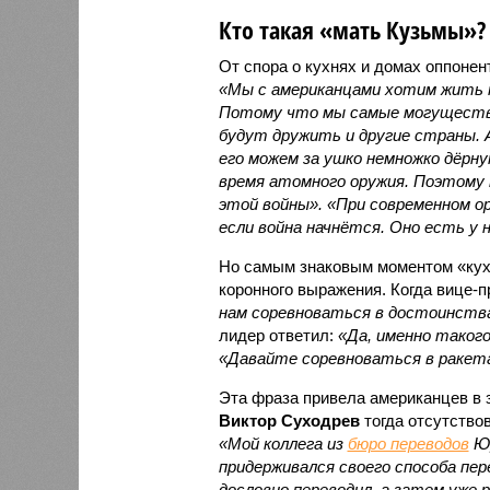
Кто такая «мать Кузьмы»?
От спора о кухнях и домах оппоне
«Мы с американцами хотим жить т
Потому что мы самые могуществе
будут дружить и другие страны. 
его можем за ушко немножко дёрну
время атомного оружия. Поэтому 
этой войны». «При современном ору
если война начнётся. Оно есть у 
Но самым знаковым моментом «кух
коронного выражения. Когда вице
нам соревноваться в достоинства
лидер ответил:
«Да, именно таког
«Давайте соревноваться в ракета
Эта фраза привела американцев в 
Виктор Суходрев
тогда отсутство
«Мой коллега из
бюро переводов
Юр
придерживался своего способа пер
дословно переводил, а затем уже р