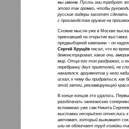
мы имеем. Пусть они требуют эт
этого так громко, чтобы руковод
русские лидеры захотят сделать 
с производства оружия на произво
Схожие мысли уже в Москве выск
приехавший на открытие выставки.
предвыборной кампании – он надея
Сергей Хрущёв
писал, что во вре
демонстрировал, какие они, амери
мир. Отца его тон раздражал, и он
перебранку двух приятелей, не сп
накалялся, аргументов у него наб
искал, к чему бы придраться, как
этой затеи, рекламирующей крас
В конце концов это удалось. Первы
разоблачать заокеанских соперник
вспоминал уже сам Никита Сергеев
выставки несерьёзно отнеслись к
автомат, который выжимает сок. 
или не облегчает труд хозяйки т