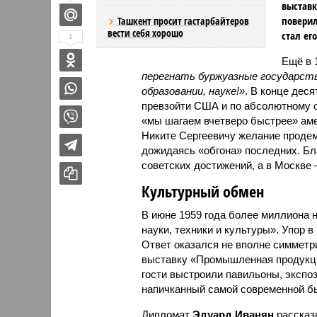
выставк
поверил
Ташкент просит гастарбайтеров
вести себя хорошо
стал ег
1
Ещё в 
перегнать буржуазные государства
образовании, науке!»
. В конце дес
превзойти США и по абсолютному о
«мы шагаем вчетверо быстрее» аме
Никите Сергеевичу желание проде
дожидаясь «обгона» последних. Бл
советских достижений, а в Москве 
Культурный обмен
В июне 1959 года более миллиона 
науки, техники и культуры». Упор 
Ответ оказался не вполне симметр
выставку «Промышленная продукци
гости выстроили павильоны, экспо
напичканный самой современной бы
Дипломат
Эдуард Иванян
рассказ