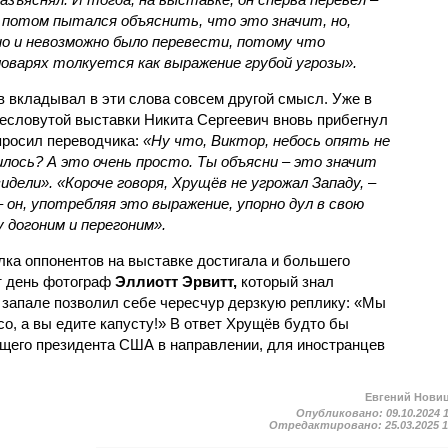
 потом пытался объяснить, что это значит, но,
чно и невозможно было перевести, потому что
оварях толкуется как выражение грубой угрозы».
в вкладывал в эти слова совсем другой смысл. Уже в
ресловутой выставки Никита Сергеевич вновь прибегнул
просил переводчика:
«Ну что, Виктор, небось опять не
лось? А это очень просто. Ты объясни – это значит
видели». «Короче говоря, Хрущёв не угрожал Западу,
–
–
он, употребляя это выражение, упорно дул в свою
 догоним и перегоним».
лка оппонентов на выставке достигала и большего
т день фотограф
Эллиотт Эрвитт,
который знал
в запале позволил себе чересчур дерзкую реплику: «Мы
о, а вы едите капусту!» В ответ Хрущёв будто бы
щего президента США в направлении, для иностранцев
Евгений Нови
Опубликовано:
09.10.2024 
Отредактировано:
25.03.2025 