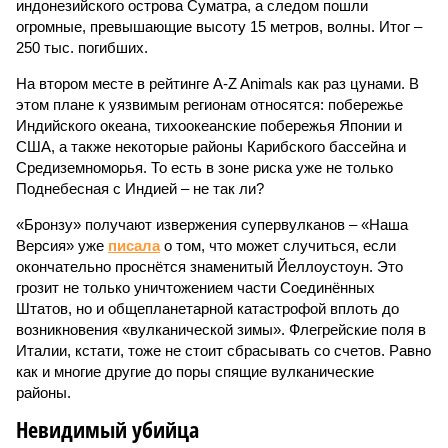
индонезийского острова Суматра, а следом пошли
огромные, превышающие высоту 15 метров, волны. Итог –
250 тыс. погибших.
На втором месте в рейтинге A-Z Animals как раз цунами. В
этом плане к уязвимым регионам относятся: побережье
Индийского океана, тихо­океанские побережья Японии и
США, а также некоторые районы Карибского бассейна и
Средиземноморья. То есть в зоне риска уже не только
Поднебесная с Индией – не так ли?
«Бронзу» получают извержения супервулканов – «Наша
Версия» уже
писала
о том, что может случиться, если
окончательно проснётся знаменитый Йеллоустоун. Это
грозит не только уничтожением части Соединённых
Штатов, но и общепланетарной катастрофой вплоть до
возникновения «вулканической зимы». Флегрейские поля в
Италии, кстати, тоже не стоит сбрасывать со счетов. Равно
как и многие другие до поры спящие вулканические
районы.
Невидимый убийца