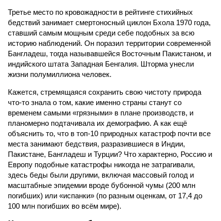
Третье место по кровожадности в рейтинге стихийных
бедствий занимает смертоносный циклон Бхола 1970 года,
ставший самым мощным среди себе подобных за всю
историю наблюдений. Он поразил территории современной
Бангладеш, тогда называвшейся Восточным Пакистаном, и
индийского штата Западная Бенгалия. Шторма унесли
жизни полумиллиона человек.
Кажется, стремящаяся сохранить свою чистоту природа
что-то знала о том, какие именно страны станут со
временем самыми «грязными» в плане производств, и
планомерно подтачивала их демографию. А как ещё
объяснить то, что в топ-10 природных катастроф почти все
места занимают бедствия, разразившиеся в Индии,
Пакистане, Бангладеш и Турции? Что характерно, Россию и
Европу подобные катастрофы никогда не затрагивали,
здесь беды были другими, включая массовый голод и
масштабные эпидемии вроде бубонной чумы (200 млн
погибших) или «испанки» (по разным оценкам, от 17,4 до
100 млн погибших во всём мире).