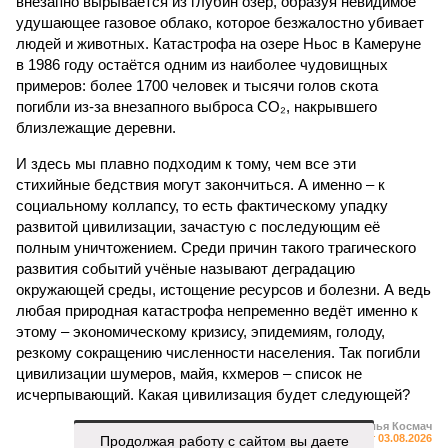
внезапно вырывается из глубин озёр, образуя невидимое
удушающее газовое облако, которое безжалостно убивает
людей и животных. Катастрофа на озере Ньос в Камеруне
в 1986 году остаётся одним из наиболее чудовищных
примеров: более 1700 человек и тысячи голов скота
погибли из-за внезапного выброса CO₂, накрывшего
близлежащие деревни.
И здесь мы плавно подходим к тому, чем все эти
стихийные бедствия могут закончиться. А именно – к
социальному коллапсу, то есть фактическому упадку
развитой цивилизации, зачастую с последующим её
полным уничтожением. Среди причин такого трагического
развития событий учёные называют деградацию
окружающей среды, истощение ресурсов и болезни. А ведь
любая природная катастрофа непременно ведёт именно к
этому – экономическому кризису, эпидемиям, голоду,
резкому сокращению численности населения. Так погибли
цивилизации шумеров, майя, кхмеров – список не
исчерпывающий. Какая цивилизация будет следующей?
Илья Космач
Продолжая работу с сайтом вы даете
Газета
«Наша версия» №29 от 03.08.2026