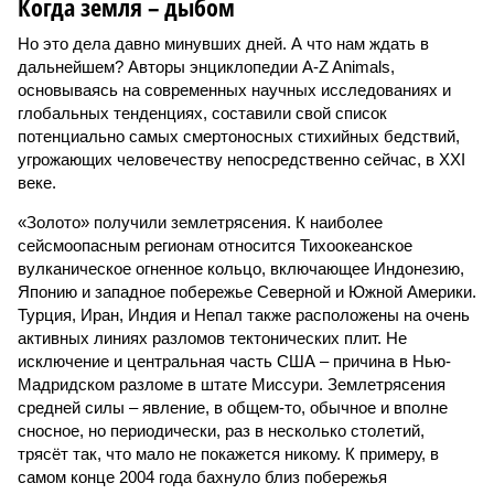
Когда земля – дыбом
Но это дела давно минувших дней. А что нам ждать в
дальнейшем? Авторы энциклопедии A-Z Animals,
основываясь на современных научных исследованиях и
глобальных тенденциях, составили свой список
потенциально самых смертоносных стихийных бедствий,
угрожающих человечеству непосредственно сейчас, в XXI
веке.
«Золото» получили землетрясения. К наиболее
сейсмоопасным регионам относится Тихоокеанское
вулканическое огненное кольцо, включающее Индонезию,
Японию и западное побережье Северной и Южной Америки.
Турция, Иран, Индия и Непал также расположены на очень
активных линиях разломов тектонических плит. Не
исключение и центральная часть США – причина в Нью-
Мадридском разломе в штате Миссури. Землетрясения
средней силы – явление, в общем-то, обычное и вполне
сносное, но периодически, раз в несколько столетий,
трясёт так, что мало не покажется никому. К примеру, в
самом конце 2004 года бахнуло близ побережья