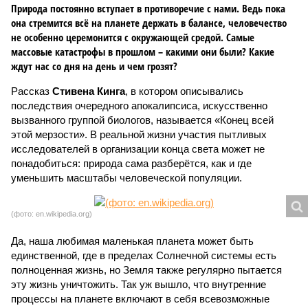
Природа постоянно вступает в противоречие с нами. Ведь пока
она стремится всё на планете держать в балансе, человечество
не особенно церемонится с окружающей средой. Самые
массовые катастрофы в прошлом – какими они были? Какие
ждут нас со дня на день и чем грозят?
Рассказ
Стивена Кинга
, в котором описывались
последствия очередного апокалипсиса, искусственно
вызванного группой биологов, называется «Конец всей
этой мерзости». В реальной жизни участия пытливых
исследователей в организации конца света может не
понадобиться: природа сама разберётся, как и где
уменьшить масштабы человеческой популяции.
(фото: en.wikipedia.org)
Да, наша любимая маленькая планета может быть
единственной, где в пределах Солнечной системы есть
полноценная жизнь, но Земля также регулярно пытается
эту жизнь уничтожить. Так уж вышло, что внутренние
процессы на планете включают в себя всевозможные