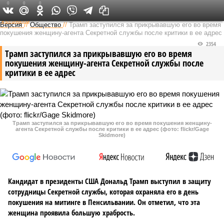
0
0
0
Федеральный выпуск
Версия
//
Общество
//
Трамп заступился за прикрывавшую его во время
покушения женщину-агента Секретной службы после критики в ее адрес
2354
Трамп заступился за прикрывавшую его во время
покушения женщину-агента Секретной службы после
критики в ее адрес
Трамп заступился за прикрывавшую его во время покушения женщину-
агента Секретной службы после критики в ее адрес (фото: flickr/Gage
Skidmore)
Кандидат в президенты США Дональд Трамп выступил в защиту
сотрудницы Секретной службы, которая охраняла его в день
покушения на митинге в Пенсильвании. Он отметил, что эта
женщина проявила большую храбрость.