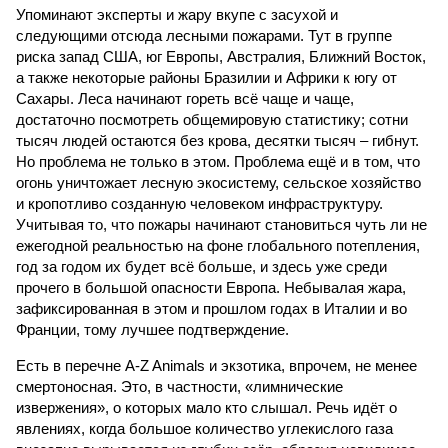
Упоминают эксперты и жару вкупе с засухой и
следующими отсюда лесными пожарами. Тут в группе
риска запад США, юг Европы, Австралия, Ближний Восток,
а также некоторые районы Бразилии и Африки к югу от
Сахары. Леса начинают гореть всё чаще и чаще,
достаточно посмотреть общемировую статистику; сотни
тысяч людей остаются без крова, десятки тысяч – гибнут.
Но проблема не только в этом. Проблема ещё и в том, что
огонь уничтожает лесную экосистему, сельское хозяйство
и кропотливо созданную человеком инфраструктуру.
Учитывая то, что пожары начинают становиться чуть ли не
ежегодной реальностью на фоне глобального потепления,
год за годом их будет всё больше, и здесь уже среди
прочего в большой опасности Европа. Небывалая жара,
зафиксированная в этом и прошлом годах в Италии и во
Франции, тому лучшее подтверждение.
Есть в перечне A-Z Animals и экзотика, впрочем, не менее
смертоносная. Это, в частности, «лимнические
извержения», о которых мало кто слышал. Речь идёт о
явлениях, когда большое количество углекислого газа