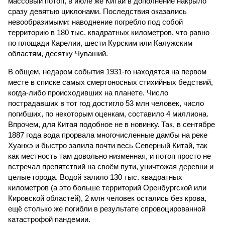
массовый потоп, в июле же Китай в дополнение накрыло
сразу девятью циклонами. Последствия оказались
невообразимыми: наводнение погребло под собой
территорию в 180 тыс. квадратных километров, что равно
по площади Карелии, шести Курским или Калужским
областям, десятку Чуваший.
В общем, недаром события 1931-го находятся на первом
месте в списке самых смертоносных стихийных бедствий,
когда-либо происходивших на планете. Число
пострадавших в тот год достигло 53 млн человек, число
погибших, по некоторым оценкам, составило 4 миллиона.
Впрочем, для Китая подобное не в новинку. Так, в сентябре
1887 года вода прорвала многочисленные дамбы на реке
Хуанхэ и быстро залила почти весь Северный Китай, так
как местность там довольно низменная, и потоп просто не
встречал препятствий на своём пути, уничтожая деревни и
целые города. Водой залило 130 тыс. квадратных
километров (а это больше территорий Оренбургской или
Кировской областей), 2 млн человек остались без крова,
ещё столько же погибли в результате спровоцированной
катастрофой пандемии.