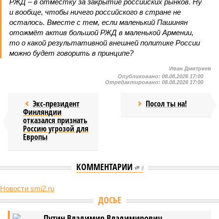
РЖД – в отместку за закрытие российских рынков. Ну
и вообще, чтобы ничего российского в стране не
осталось. Вместе с тем, если маленький Пашинян
отожмёт актив большой РЖД в маленькой Армении,
то о какой результативной внешней политике России
можно будет говорить в принципе?
Иван Дмитриев
Опубликовано:
08.08.2026 17:00
Отредактировано:
08.08.2026 17:00
Экс-президент
Посол ты на!
Финляндии
отказался признать
Россию угрозой для
Европы
КОММЕНТАРИИ
0
Новости smi2.ru
Версия
//
Конфликт
//
В нескольких станциях от уже сданного
«Сказочного леса» пайщики ЖК «Станция Л» продолжают ждать от
компании Capital Group начала реальной достройки