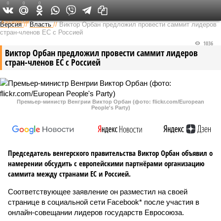
0
0
0
Федеральный выпуск
Версия
//
Власть
//
Виктор Орбан предложил провести саммит лидеров
стран-членов ЕС с Россией
1036
Виктор Орбан предложил провести саммит лидеров
стран-членов ЕС с Россией
Премьер-министр Венгрии Виктор Орбан (фото: flickr.com/European
People's Party)
Председатель венгерского правительства Виктор Орбан объявил о
намерении обсудить с европейскими партнёрами организацию
саммита между странами ЕС и Россией.
Соответствующее заявление он разместил на своей
странице в социальной сети Facebook* после участия в
онлайн-совещании лидеров государств Евросоюза.