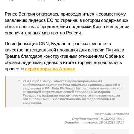
Ранее Венгрия отказалась присоединиться к совместному
заявлению лидеров ЕС по Украине, в котором содержались
обязательства о продолжении поддержки Киева и введении
ограничительных мер против России.
По информации CNN, Будапешт рассматривался в
качестве потенциальной площадки для встречи Путина и
Трампа благодаря конструктивным отношениям Орбана с
обоими лидерами, однако в итоге стороны договорились
провести
переговоры на Аляске
.
*
21.03.2022 г. американская транснациональная
холдинговая компания Meta признана экстремистской и
запрещена в РФ. Meta Platforms Inc. является материнской
компанией социальных сетей Facebook и Instagram.
Facebook и Instagram также признаны экстремистскими
организациями, их деятельность на территории РФ
запрещена.
Виктория Степанова
Опубликовано:
19.08.2025 18:14
Отредактировано:
19.08.2025 18:14