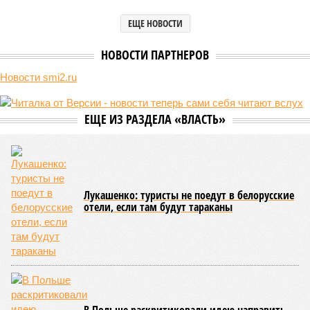
улице, картина, можно сказать, прямо противоположная.
Сюжет:
Недвижимость
ЖК «Светлый мир «Станция Л»: та же группа компаний-
банкрот Seven Suns Development, та же
анонсированная
схема достройки через Capital Group осенью 2024 года, но
за прошедшие два года результатов, по словам дольщиков,
практически не видно. По
информации
из профильных
порталов, первую очередь ЖК строители обещают сдать к
декабрю 2026 г., вторую – к марту 2028-го. Но никто при
этом из кураторов стройки не задается вопросом: как эти
сроки должны материализоваться? На строительной
площадке, по свидетельствам дольщиков, регулярно
бывающих у забора, какая-либо техника отсутствует. Ни
бетононасосов, ни работающих кранов, ни признаков
мобилизации подрядчиков. При том, что до «декабря 2026»
осталось менее полугода.
Если в «Сказочном лесу» техзаказчик публично
отчитывался о поэтапной готовности – 90%, затем 97%, с
конкретными инженерными работами (усиление