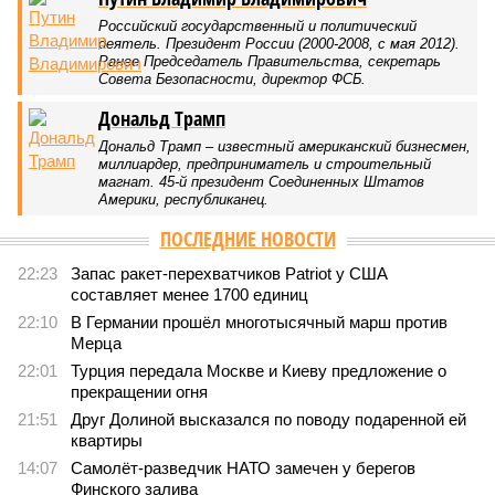
476
«Станция ожидания» для дольщиков
В нескольких станциях от уже сданного «Сказочного
леса» пайщики ЖК «Станция Л» продолжают ждать от
компании Capital Group начала реальной достройки
В нескольких станциях от уже сданного «Сказочного леса» пайщики ЖК
«Станция Л» продолжают ждать от компании Capital Group начала
реальной достройки (изображение сгенерировано ИИ)
Пока в Ярославском районе СВАО дольщики «Сказочного леса»
уже получают ключи – в мае 2026 года были получены
заключение о соответствии проектной документации и
разрешение на ввод жилищного комплекса в эксплуатацию –
совсем недалеко, в паре станций метро южнее, на Люблинской