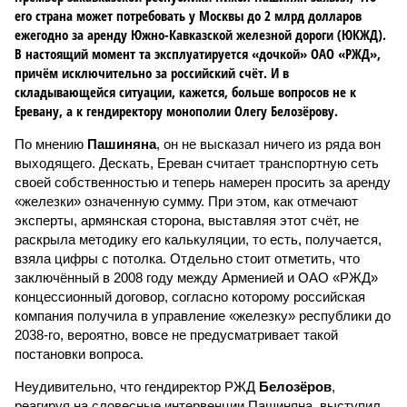
его страна может потребовать у Москвы до 2 млрд долларов
ежегодно за аренду Южно-Кавказской железной дороги (ЮКЖД).
В настоящий момент та эксплуатируется «дочкой» ОАО «РЖД»,
причём исключительно за российский счёт. И в
складывающейся ситуации, кажется, больше вопросов не к
Еревану, а к гендиректору монополии Олегу Белозёрову.
По мнению
Пашиняна
, он не высказал ничего из ряда вон
выходящего. Дескать, Ереван считает транспортную сеть
своей собственностью и теперь намерен просить за аренду
«железки» означенную сумму. При этом, как отмечают
эксперты, армянская сторона, выставляя этот счёт, не
раскрыла методику его калькуляции, то есть, получается,
взяла цифры с потолка. Отдельно стоит отметить, что
заключённый в 2008 году между Арменией и ОАО «РЖД»
концессионный договор, согласно которому российская
компания получила в управление «железку» республики до
2038-го, вероятно, вовсе не предусматривает такой
постановки вопроса.
Неудивительно, что гендиректор РЖД
Белозёров
,
реагируя на словесные интервенции Пашиняна, выступил