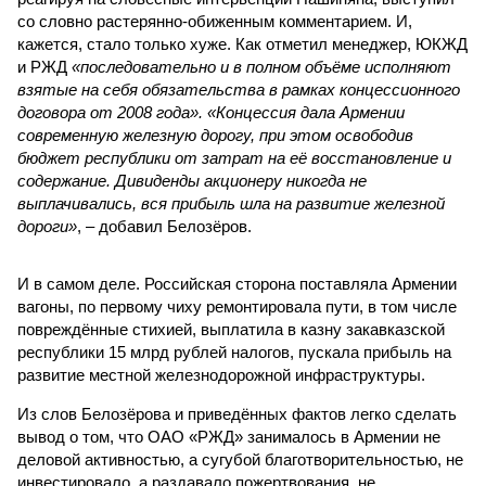
со словно растерянно-обиженным комментарием. И,
кажется, стало только хуже. Как отметил менеджер, ЮКЖД
и РЖД
«последовательно и в полном объёме исполняют
взятые на себя обязательства в рамках концессионного
договора от 2008 года». «Концессия дала Армении
современную железную дорогу, при этом освободив
бюджет республики от затрат на её восстановление и
содержание. Дивиденды акционеру никогда не
выплачивались, вся прибыль шла на развитие железной
дороги»
, – добавил Белозёров.
И в самом деле. Российская сторона поставляла Армении
вагоны, по первому чиху ремонтировала пути, в том числе
повреждённые стихией, выплатила в казну закавказской
республики 15 млрд рублей налогов, пускала прибыль на
развитие местной железнодорожной инфраструктуры.
Из слов Белозёрова и приведённых фактов легко сделать
вывод о том, что ОАО «РЖД» занималось в Армении не
деловой активностью, а сугубой благотворительностью, не
инвестировало, а раздавало пожертвования, не