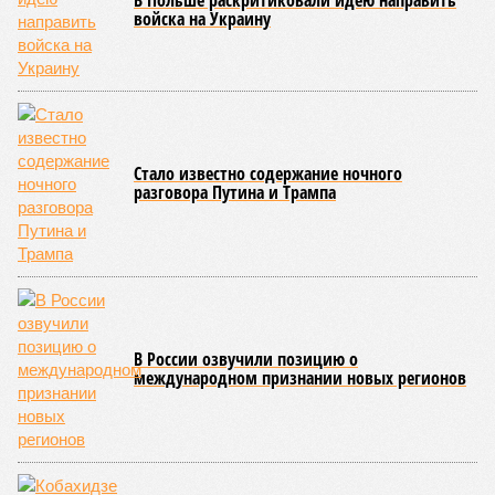
монолитных конструкций, устранение проектных ошибок) –
то по «Станции Л» подобной публичной отчётности
дольщики не видят. Ни Capital Group, ни кураторы
строительства не подтверждают ни соблюдения графика
строительства, ни объёма фактически выполненных работ.
Напрашивается закономерный вопрос: если
декларируемая «Capital Group модель (достраивать
проблемные объекты SSD») сработала на
Лосиноостровской, почему она не масштабируется на
Люблино? И означает ли отсутствие техники на площадке,
что в реальности подрядчик по «Станции Л» ещё даже не
определён?
Митинги
и палаточные лагеря у объекта в
2025–2026 годах, похоже, не изменили ситуацию.
«В
последние месяцы в личном общении нам перестали
называть даже ориентировочные сроки»
, – рассказывают
расстроенные дольщики.
Казалось бы, формально ответственность по
достраиванию объекта распределена. Seven Suns
Development – банкрот, часть его структур признана
несостоятельной ещё в 2024 году, бенефициар компании