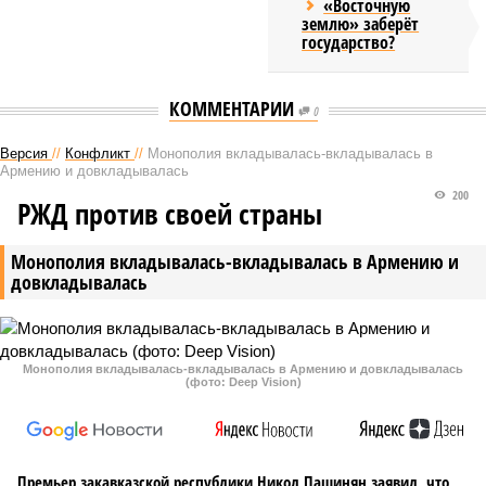
«Восточную
землю» заберёт
государство?
КОММЕНТАРИИ
0
Версия
//
Конфликт
//
Монополия вкладывалась-вкладывалась в
Армению и довкладывалась
200
РЖД против своей страны
Монополия вкладывалась-вкладывалась в Армению и
довкладывалась
Монополия вкладывалась-вкладывалась в Армению и довкладывалась
(фото: Deep Vision)
Премьер закавказской республики Никол Пашинян заявил, что