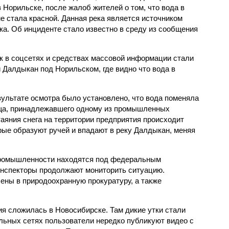
в Норильске, после жалоб жителей о том, что вода в
е стала красной. Данная река является источником
ка. Об инциденте стало известно в среду из сообщения
 в соцсетях и средствах массовой информации стали
 Далдыкан под Норильском, где видно что вода в
ультате осмотра было установлено, что вода поменяла
ща, принадлежавшего одному из промышленных
аяния снега на территории предприятия происходит
рые образуют ручей и впадают в реку Далдыкан, меняя
 промышленности находятся под федеральным
инспекторы продолжают мониторить ситуацию.
ны в природоохранную прокуратуру, а также
 сложилась в Новосибирске. Там дикие утки стали
альных сетях пользователи нередко публикуют видео с