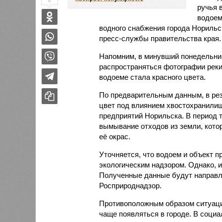
0
ручья 
водоем
водного снабжения города Норильс
пресс-службы правительства края.
Напомним, в минувший понедельник
распространяться фотографии реки
водоеме стала красного цвета.
По предварительным данным, в рез
цвет под влиянием хвостохранили
предприятий Норильска. В период т
вымывание отходов из земли, кото
её окрас.
Уточняется, что водоем и объект
экологическим надзором. Однако, 
Полученные данные будут направле
Росприроднадзор.
Противоположным образом ситуация
чаще появляться в городе. В соци