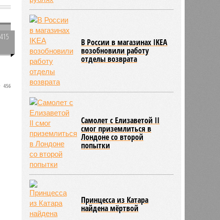
ы
1415
В России в магазинах IKEA
0
возобновили работу
ы
отделы возврата
456
Самолет с Елизаветой II
смог приземлиться в
Лондоне со второй
попытки
Принцесса из Катара
найдена мёртвой