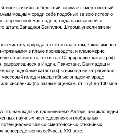
рейтинге стихийных бедствий занимает смертоносный
 самым мощным среди себе подобных за всю историю
и современной Бангладеш, тогда называвшейся
го штата Западная Бенгалия. Шторма унесли жизни
ою чистоту природа что-то знала о том, какие именно
 «грязными» в плане производств, и планомерно
ещё объяснить то, что в топ-10 природных катастроф
я, разразившиеся в Индии, Пакистане, Бангладеш и
Европу подобные катастрофы никогда не затрагивали,
я массовый голод и масштабные эпидемии вроде
или «испанки» (по разным оценкам, от 17,4 до 100 млн
 А что нам ждать в дальнейшем? Авторы энциклопедии
еменных научных исследованиях и глобальных
к потенциально самых смертоносных стихийных
 непосредственно сейчас, в XXI веке.