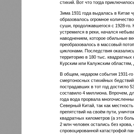
стихий. Вот что тогда приключилось
Зима 1931 года выдалась в Китае 
образовалось огромное количество
суши, продолжавшегося с 1928-го. 
устремился в реки, начался небы
наводнением, которое обильные вес
преобразовалось в массовый потоп
циклонами. Последствия оказались
территорию в 180 тыс. квадратных 
Курским или Калужским областям, 
В общем, недаром события 1931-го
смертоносных стихийных бедствий,
пострадавших в тот год достигло 5
составило 4 миллиона. Впрочем, для
года вода прорвала многочисленны
Северный Китай, так как местность
препятствий на своём пути, уничто
квадратных километров (а это бол
2 млн человек остались без крова,
спровоцированной катастрофой па