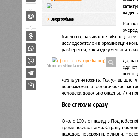
катастр
0
на день
Энергообман
Расск
0
очеред
биологов, называется «Конец всей
исследователей в организации кон
разберётся, как и где уменьшить 
Да, на
(фото: en.wikipedia.org)
единст
полноц
жизнь уничтожить. Так уж вышло, 
всевозможные геологические, мете
человека довольно опасны. Или по
Все стихии сразу
Около 100 лет назад в Поднебесно
тремя несчастьями. Страну послед
паводок, невероятные ливни. Неск