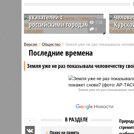
В Финляндии оценили
Россий
стоимость замены
Крест 
указателей с
челове
1134
российскими городами
Курско
0
Чтобы заменить в Финляндии
Российск
дорожные указатели с
удалось 
Версия
//
Общество
//
Земля уже не раз показывала человеч
российскими городами,
которые 
Последние времена
потребуются значительные
ВСУ на К
финансовые затраты,
августе 2
Земля уже не раз показывала человечеству свой
оцениваемые минимум в сотни
сообщил 
тысяч евро.
организа
Земля уже не раз показывала чел
В РАЗДЕЛЕ
Природа
0
стремит
Право на память
особенн