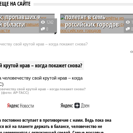
ский Красный
Аслан Бжания: Самолёт
ЕЩЕ НА САЙТЕ
смог найти 1088
из аэропорта Сухума
к, пропавших в
полетят в семь
1242
й области
российских городов
0
ому Красному Кресту
Самолёты из аэропорта столиц
найти 1088 человек,
Абхазии будут летать в семь
еству свой крутой нрав – когда покажет снова?
пропали после атаки
российских городов. Об этом
урскую область в
сообщил глава республики
024 года. Об этом
Аслан Бжания на полях
 крутой нрав – когда покажет снова?
председатель
Петербургского международного
ции Павел Савчук.
экономического форума.
овечеству свой крутой нрав – когда покажет снова?
(фото: АР-ТАСС)
 постоянно вступает в противоречие с нами. Ведь пока она
ся всё на планете держать в балансе, человечество не
о церемонится с окружающей средой. Самые массовые