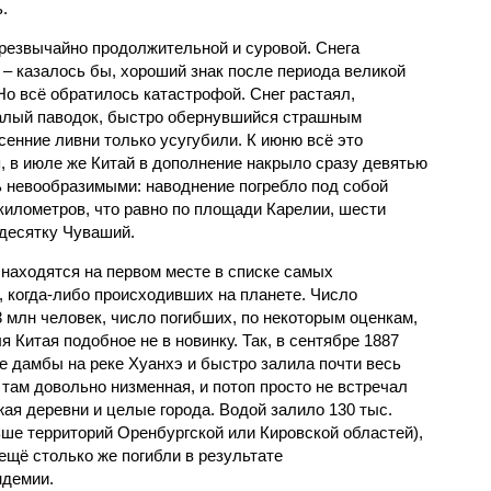
.
чрезвычайно продолжительной и суровой. Снега
 – казалось бы, хороший знак после периода великой
Но всё обратилось катастрофой. Снег растаял,
валый паводок, быстро обернувшийся страшным
енние ливни только усугубили. К июню всё это
, в июле же Китай в дополнение накрыло сразу девятью
 невообразимыми: наводнение погребло под собой
километров, что равно по площади Карелии, шести
десятку Чуваший.
 находятся на первом месте в списке самых
 когда-либо происходивших на планете. Число
3 млн человек, число погибших, по некоторым оценкам,
 Китая подобное не в новинку. Так, в сентябре 1887
е дамбы на реке Хуанхэ и быстро залила почти весь
 там довольно низменная, и потоп просто не встречал
жая деревни и целые города. Водой залило 130 тыс.
ьше территорий Оренбургской или Кировской областей),
 ещё столько же погибли в результате
ндемии.