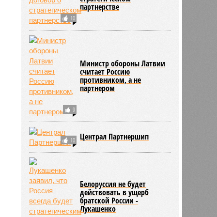
партнерстве
10
Министр обороны Латвии
считает Россию
противником, а не
партнером
9
Централ Партнершип
10
Белоруссия не будет
действовать в ущерб
братской России -
Лукашенко