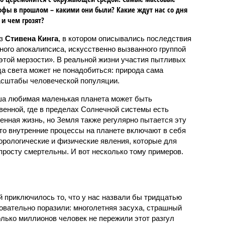
офы в прошлом – какими они были? Какие ждут нас со дня
 и чем грозят?
аз
Стивена Кинга
, в котором описывались последствия
ного апокалипсиса, искусственно вызванного группой
 этой мерзости». В реальной жизни участия пытливых
ца света может не понадобиться: природа сама
масштабы человеческой популяции.
ша любимая маленькая планета может быть
венной, где в пределах Солнечной системы есть
енная жизнь, но Земля также регулярно пытается эту
что внутренние процессы на планете включают в себя
орологические и физические явления, которые для
просту смертельны. И вот несколько тому примеров.
й приключилось то, что у нас назвали бы тридцатью
овательно поразили: многолетняя засуха, страшный
олько миллионов человек не пережили этот разгул