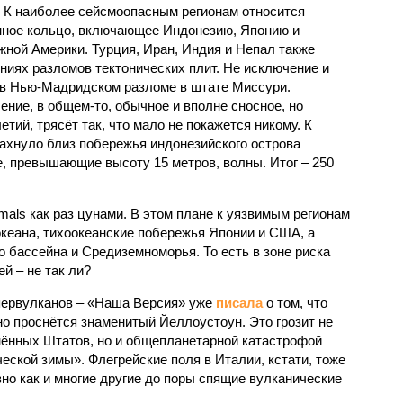
 К наиболее сейсмоопасным регионам относится
нное кольцо, включающее Индонезию, Японию и
ной Америки. Турция, Иран, Индия и Непал также
ниях разломов тектонических плит. Не исключение и
 в Нью-Мадридском разломе в штате Миссури.
ние, в общем-то, обычное и вполне сносное, но
етий, трясёт так, что мало не покажется никому. К
бахнуло близ побережья индонезийского острова
, превышающие высоту 15 метров, волны. Итог – 250
imals как раз цунами. В этом плане к уязвимым регионам
кеана, тихо­океанские побережья Японии и США, а
 бассейна и Средиземноморья. То есть в зоне риска
й – не так ли?
первулканов – «Наша Версия» уже
писала
о том, что
но проснётся знаменитый Йеллоустоун. Это грозит не
нённых Штатов, но и общепланетарной катастрофой
еской зимы». Флегрейские поля в Италии, кстати, тоже
вно как и многие другие до поры спящие вулканические