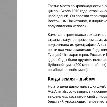
Третье место по кровожадности в 
циклон Бхола 1970 года, ставший
наблюдений. Он поразил территори
Восточным Пакистаном, и индийско
полумиллиона человек.
Кажется, стремящаяся сохранить св
страны станут со временем самыми
подтачивала их демографию. А как 
почти все места занимают бедстви
Турции? Что характерно, Россию и 
здесь беды были другими, включа
бубонной чумы (200 млн погибших) 
погибших во всём мире).
Когда земля – дыбом
Но это дела давно минувших дней.
A-Z Animals, основываясь на совр
тенденциях, составили свой списо
бедствий, угрожающих человечеству