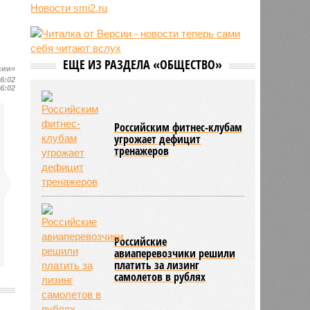
Новости smi2.ru
06/08
Euractiv: закрытие границы с
Россией спровоцировало спад
экономики Финляндии
06/08
Минобрнауки осенью примет
ЕЩЕ ИЗ РАЗДЕЛА «ОБЩЕСТВО»
решение о правилах приёма на
сии»
платные места в вузах
16:02
16:02
Российским фитнес-клубам
угрожает дефицит
тренажеров
Российские
авиаперевозчики решили
платить за лизинг
самолетов в рублях