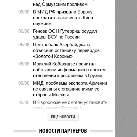
над Ормузским проливом
06/08
В МИД РФ призвали Европу
прекратить накачивать Киев
оружием
06/08
Генсек ООН Гутерриш осудил
удары ВСУ по России
06/08
Центробанк Азербайджана
объяснил остановку переводов
«Золотой Короны»
06/08
Ираклий Кобахидзе посчитал
саботажем информацию о плохом
отношении к россиянам в Грузии
06/08
МИД: проблемы экспорта Армении
не связаны с ограничениями со
стороны Москвы
06/08
В Евросоюзе не смогли установить
связь между Россией и
миграционным кризисом в Сеуте
ЕЩЕ НОВОСТИ
06/08
Ямпольская объяснила причины
проблем с поступлением в
НОВОСТИ ПАРТНЕРОВ
ведущие вузы страны