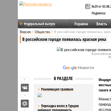
№29 от 03.08.
Подписка
Украина
Власть
Федеральный выпуск
Версия
//
Общество
//
В российском городе появилась крас
В российском городе появилась красная река
В российском
(
В РАЗДЕЛЕ
Инциден
0
местных
Реанимация трамваю
такого 
0
Минист
природ
Пересадка волос в Турции
исслед
набирает популярность