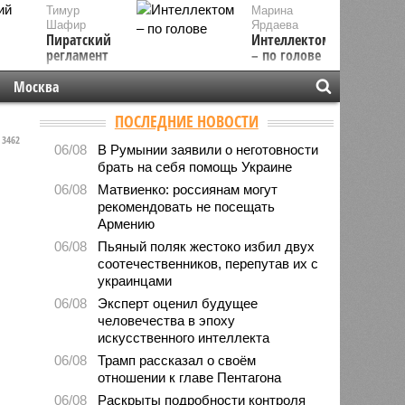
Тимур
Марина
Шафир
Ярдаева
Пиратский
Интеллектом
регламент
– по голове
Москва
ПОСЛЕДНИЕ НОВОСТИ
3462
06/08
В Румынии заявили о неготовности
брать на себя помощь Украине
06/08
Матвиенко: россиянам могут
рекомендовать не посещать
Армению
06/08
Пьяный поляк жестоко избил двух
соотечественников, перепутав их с
украинцами
06/08
Эксперт оценил будущее
человечества в эпоху
искусственного интеллекта
06/08
Трамп рассказал о своём
отношении к главе Пентагона
06/08
Раскрыты подробности контроля