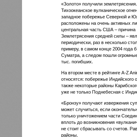
«Золото» получили землетрясения.
Тихоокеанское вулканическое огне
западное побережье Северной и Юж
расположены на очень активных ли
центральная часть США – причина
Землетрясения средней силы – явле
периодически, раз в несколько стол
примеру, в самом конце 2004 года 
Суматра, а следом пошли огромные
тыс. погибших.
На втором месте в рейтинге A-Z An
относятся: побережье Индийского о
также некоторые районы Карибского
уже не только Поднебесная с Индие
«Бронзу» получают извержения су
может случиться, если окончатель
только уничтожением части Соеди
вплоть до возникновения «вулканич
не стоит сбрасывать со счетов. Ра
районы.