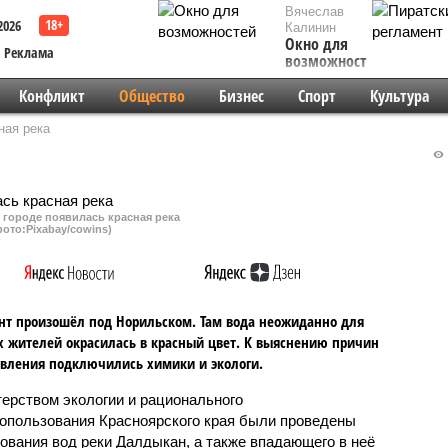
Вячеслав
2026
Калинин
Окно для
Реклама
возможностей
Конфликт
Общество
Бизнес
Спорт
Культура
ная река
 городе появилась красная река
фото:Pixabay/cowins)
т произошёл под Норильском. Там вода неожиданно для
 жителей окрасилась в красный цвет. К выяснению причин
явления подключились химики и экологи.
ерством экологии и рационального
опользования Красноярского края были проведены
ования вод реки Далдыкан, а также впадающего в неё