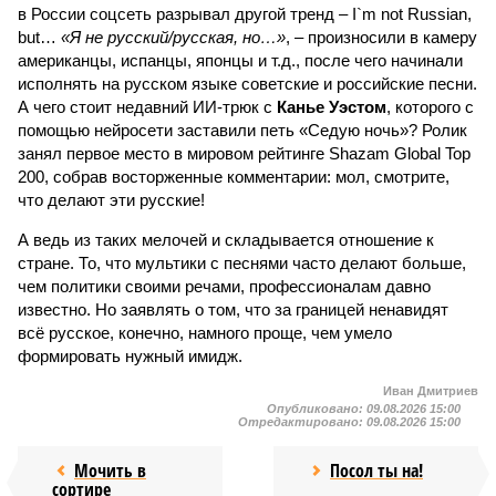
в России соцсеть разрывал другой тренд – I`m not Russian,
but…
«Я не русский/русская, но…»
, – произносили в камеру
американцы, испанцы, японцы и т.д., после чего начинали
исполнять на русском языке советские и российские песни.
А чего стоит недавний ИИ-трюк с
Канье Уэстом
, которого с
помощью нейросети заставили петь «Седую ночь»? Ролик
занял первое место в мировом рейтинге Shazam Global Top
200, собрав восторженные комментарии: мол, смотрите,
что делают эти русские!
А ведь из таких мелочей и складывается отношение к
стране. То, что мультики с песнями часто делают больше,
чем политики своими речами, профессионалам давно
известно. Но заявлять о том, что за границей ненавидят
всё русское, конечно, намного проще, чем умело
формировать нужный имидж.
Иван Дмитриев
Опубликовано:
09.08.2026 15:00
Отредактировано:
09.08.2026 15:00
Мочить в
Посол ты на!
сортире