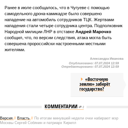
Ранее в июле сообщалось, что в Чугуеве с помощью
самодельного дрона-камикадзе было совершено
нападение на автомобиль сотрудников ТЦК. Жертвами
нападения стали четыре сотрудника центра. Подполковник
Народной милиции ЛНР в отставке
Андрей Марочко
сообщил, что, по версии следствия, атака могла быть
совершена пророссийски настроенными местными
жителями.
Александра Иванова
Опубликовано:
07.07.2024 12:59
Отредактировано:
07.07.2024 12:59
«Восточную
землю» заберёт
государство?
КОММЕНТАРИИ
0
Версия
//
Власть
//
По итогам минувшей недели очки набирают мэр
Москвы Сергей Собянин и патриарх Кирилл