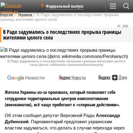
Федеральный выпуск
Версия
//
Украина
//
В Раде задумались о последствиях прорыва
границы жителями целого села
2880
В Раде задумались о последствиях прорыва границы
жителями целого села
В Раде задумались о последствиях прорыва границы жителями целого
села (фото: wikimedia commons/Perohanych)
Жители Украины из-за произвола, который позволяют себе
сотрудники территориальных центров комплектования
(военкоматов), всё чаще прибегают к «спорным действиям».
Об этом сообщил депутат Верховной Рады
Александр
Дубинский
. Парламентарий предложил украинским
властям задуматься, что делать в случае перехода через