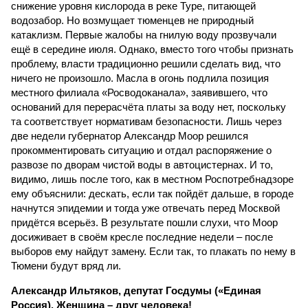
снижение уровня кислорода в реке Туре, питающей
водозабор. Но возмущает тюменцев не природный
катаклизм. Первые жалобы на гнилую воду прозвучали
ещё в середине июля. Однако, вместо того чтобы признать
проблему, власти традиционно решили сделать вид, что
ничего не произошло. Масла в огонь подлила позиция
местного филиала «Росводоканала», заявившего, что
оснований для перерасчёта платы за воду нет, поскольку
та соответствует нормативам безопасности. Лишь через
две недели губернатор Александр Моор решился
прокомментировать ситуацию и отдал распоряжение о
развозе по дворам чистой воды в автоцистернах. И то,
видимо, лишь после того, как в местном Роспотребнадзоре
ему объяснили: дескать, если так пойдёт дальше, в городе
начнутся эпидемии и тогда уже отвечать перед Москвой
придётся всерьёз. В результате пошли слухи, что Моор
досиживает в своём кресле последние недели – после
выборов ему найдут замену. Если так, то плакать по нему в
Тюмени будут вряд ли.
Александр Ильтяков, депутат Госдумы («Единая
Россия). Женщина – друг человека!