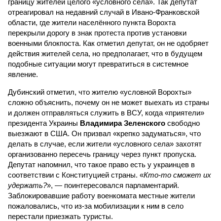
границу жителей целого «условного села». Так депутат
отреагировал на недавний случай в Ивано-Франковской
области, где жители населённого пункта Ворохта
перекрыли дорогу в знак протеста против установки
военными блокпоста. Как отметил депутат, он не одобряет
действия жителей села, но предполагает, что в будущем
подобные ситуации могут превратиться в системное
явление.
Дубинский отметил, что жителю «условной Ворохты»
сложно объяснить, почему он не может выехать из страны
и должен отправляться служить в ВСУ, когда «приятели»
президента Украины
Владимира Зеленского
свободно
выезжают в США. Он призвал «крепко задуматься», что
делать в случае, если жители «условного села» захотят
организованно пересечь границу через пункт пропуска.
Депутат напомнил, что такое право есть у украинцев в
соответствии с Конституцией страны. «
Кто-то сможет их
удержать?
», — поинтересовался парламентарий.
Заблокировавшие работу военкомата местные жители
пожаловались, что из-за мобилизации к ним в село
перестали приезжать туристы.