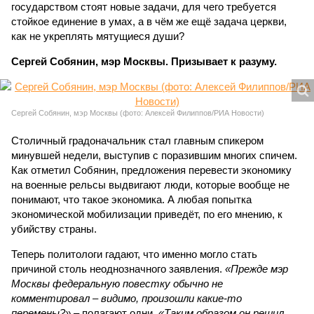
государством стоят новые задачи, для чего требуется
стойкое единение в умах, а в чём же ещё задача церкви,
как не укреплять мятущиеся души?
Сергей Собянин, мэр Москвы. Призывает к разуму.
Сергей Собянин, мэр Москвы (фото: Алексей Филиппов/РИА Новости)
Столичный градоначальник стал главным спикером
минувшей недели, выступив с поразившим многих спичем.
Как отметил Собянин, предложения перевести экономику
на военные рельсы выдвигают люди, которые вообще не
понимают, что такое экономика. А любая попытка
экономической мобилизации приведёт, по его мнению, к
убийству страны.
Теперь политологи гадают, что именно могло стать
причиной столь неоднозначного заявления.
«Прежде мэр
Москвы федеральную повестку обычно не
комментировал – видимо, произошли какие-то
перемены?»
– полагают одни.
«Таким образом он решил