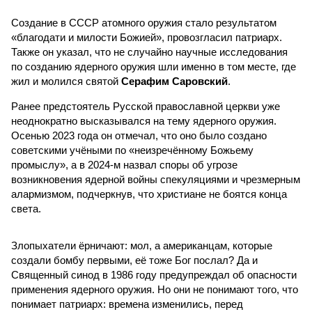
Создание в СССР атомного оружия стало результатом
«благодати и милости Божией», провозгласил патриарх.
Также он указал, что не случайно научные исследования
по созданию ядерного оружия шли именно в том месте, где
жил и молился святой
Серафим Саровский
.
Ранее предстоятель Русской православной церкви уже
неоднократно высказывался на тему ядерного оружия.
Осенью 2023 года он отмечал, что оно было создано
советскими учёными по «неизречённому Божьему
промыслу», а в 2024-м назвал споры об угрозе
возникновения ядерной войны спекуляциями и чрезмерным
алармизмом, подчеркнув, что христиане не боятся конца
света.
Злопыхатели ёрничают: мол, а американцам, которые
создали бомбу первыми, её тоже Бог послал? Да и
Священный синод в 1986 году предупреждал об опасности
применения ядерного оружия. Но они не понимают того, что
понимает патриарх: времена изменились, перед