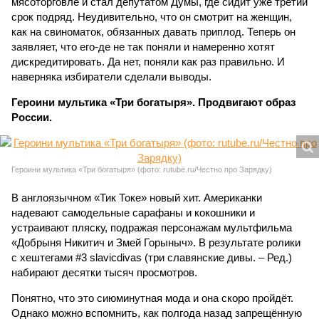
мясоторговле и стал депутатом Думы, где сидит уже третий
срок подряд. Неудивительно, что он смотрит на женщин,
как на свиноматок, обязанных давать приплод. Теперь он
заявляет, что его-де не так поняли и намеренно хотят
дискредитировать. Да нет, поняли как раз правильно. И
наверняка избиратели сделали выводы.
Героини мультика «Три богатыря». Продвигают образ
России.
Героини мультика «Три богатыря» (фото: rutube.ru/Честно про Зарядку)
В англоязычном «Тик Токе» новый хит. Американки
надевают самодельные сарафаны и кокошники и
устраивают пляску, подражая персонажам мультфильма
«Добрыня Никитич и Змей Горыныч». В результате ролики
с хештегами #3 slavicdivas (три славянские дивы. – Ред.)
набирают десятки тысяч просмотров.
Понятно, что это сиюминутная мода и она скоро пройдёт.
Однако можно вспомнить, как полгода назад запрещённую