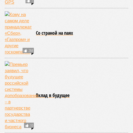
этом плане к уязвимым регионам относятся: побережье
Индийского океана, тихо­океанские побережья Японии и
США, а также некоторые районы Карибского бассейна и
Средиземноморья. То есть в зоне риска уже не только
Поднебесная с Индией – не так ли?
«Бронзу» получают извержения супервулканов – «Наша
Версия» уже
писала
о том, что может случиться, если
окончательно проснётся знаменитый Йеллоустоун. Это
грозит не только уничтожением части Соединённых
Штатов, но и общепланетарной катастрофой вплоть до
возникновения «вулканической зимы». Флегрейские поля в
Италии, кстати, тоже не стоит сбрасывать со счетов. Равно
как и многие другие до поры спящие вулканические
районы.
Невидимый убийца
Упоминают эксперты и жару вкупе с засухой и
следующими отсюда лесными пожарами. Тут в группе
риска запад США, юг Европы, Австралия, Ближний Восток,
а также некоторые районы Бразилии и Африки к югу от