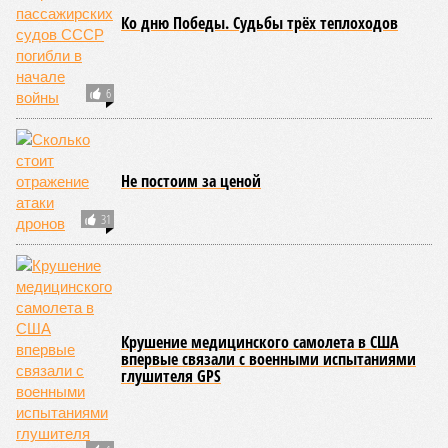
глобальных тенденциях, составили свой список
потенциально самых смертоносных стихийных бедствий,
угрожающих человечеству непосредственно сейчас, в XXI
веке.
«Золото» получили землетрясения. К наиболее
сейсмоопасным регионам относится Тихоокеанское
вулканическое огненное кольцо, включающее Индонезию,
Японию и западное побережье Северной и Южной Америки.
Турция, Иран, Индия и Непал также расположены на очень
активных линиях разломов тектонических плит. Не
исключение и центральная часть США – причина в Нью-
Мадридском разломе в штате Миссури. Землетрясения
средней силы – явление, в общем-то, обычное и вполне
сносное, но периодически, раз в несколько столетий,
трясёт так, что мало не покажется никому. К примеру, в
самом конце 2004 года бахнуло близ побережья
индонезийского острова Суматра, а следом пошли
огромные, превышающие высоту 15 метров, волны. Итог –
250 тыс. погибших.
На втором месте в рейтинге A-Z Animals как раз цунами. В