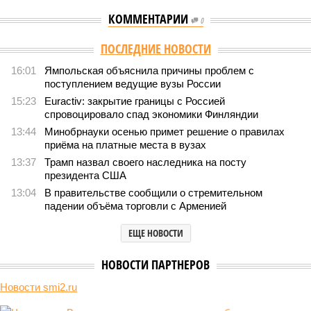
КОММЕНТАРИИ
0
Версия
//
Общество
//
Земля уже не раз показывала человечеству свой
крутой нрав – когда покажет снова?
324
Последние времена
Земля уже не раз показывала человечеству свой крутой
нрав – когда покажет снова?
Земля уже не раз показывала человечеству свой крутой нрав – когда
покажет снова? (фото: АР-ТАСС)
Природа постоянно вступает в противоречие с нами. Ведь пока
она стремится всё на планете держать в балансе, человечество
не особенно церемонится с окружающей средой. Самые
массовые катастрофы в прошлом – какими они были? Какие