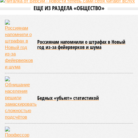
ждут нас со дня на день и чем грозят?
Рассказ
Стивена Кинга
, в котором описывались
последствия очередного апокалипсиса, искусственно
вызванного группой биологов, называется «Конец всей
этой мерзости». В реальной жизни участия пытливых
исследователей в организации конца света может не
понадобиться: природа сама разберётся, как и где
уменьшить масштабы человеческой популяции.
(фото: en.wikipedia.org)
Да, наша любимая маленькая планета может быть
единственной, где в пределах Солнечной системы есть
полноценная жизнь, но Земля также регулярно пытается
эту жизнь уничтожить. Так уж вышло, что внутренние
процессы на планете включают в себя всевозможные
геологические, метеорологические и физические явления,
которые для человека довольно опасны. Или попросту
смертельны. И вот несколько тому примеров.
Все стихии сразу