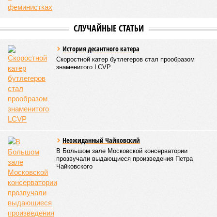
областям, десятку Чуваший.
В общем, недаром события 1931-го находятся на первом
месте в списке самых смертоносных стихийных бедствий,
когда-либо происходивших на планете. Число
пострадавших в тот год достигло 53 млн человек, число
погибших, по некоторым оценкам, составило 4 миллиона.
Впрочем, для Китая подобное не в новинку. Так, в сентябре
1887 года вода прорвала многочисленные дамбы на реке
Хуанхэ и быстро залила почти весь Северный Китай, так
как местность там довольно низменная, и потоп просто не
встречал препятствий на своём пути, уничтожая деревни и
целые города. Водой залило 130 тыс. квадратных
километров (а это больше территорий Оренбургской или
Кировской областей), 2 млн человек остались без крова,
ещё столько же погибли в результате спровоцированной
катастрофой пандемии.
Третье место по кровожадности в рейтинге стихийных
бедствий занимает смертоносный циклон Бхола 1970 года,
ставший самым мощным среди себе подобных за всю
историю наблюдений. Он поразил территории современной