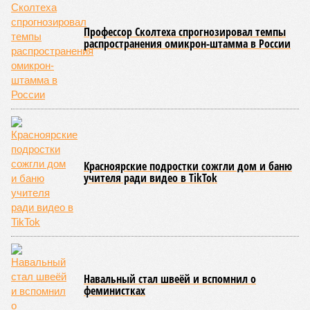
Около 100 лет назад в Поднебесной приключилось то, что
у нас назвали бы тридцатью тремя несчастьями. Страну
последовательно поразили: многолетняя засуха, страшный
паводок, невероятные ливни. Несколько миллионов
человек не пережили этот разгул стихий. Вот что тогда
приключилось.
Зима 1931 года выдалась в Китае чрезвычайно
продолжительной и суровой. Снега образовалось огромное
количество – казалось бы, хороший знак после периода
великой суши, продолжавшегося с 1928-го. Но всё
обратилось катастрофой. Снег растаял, устремился в реки,
начался небывалый паводок, быстро обернувшийся
страшным наводнением, которое обильные весенние ливни
только усугубили. К июню всё это преобразовалось в
массовый потоп, в июле же Китай в дополнение накрыло
сразу девятью циклонами. Последствия оказались
невообразимыми: наводнение погребло под собой
территорию в 180 тыс. квадратных километров, что равно
по площади Карелии, шести Курским или Калужским