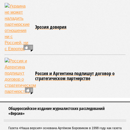
Сахары. Леса начинают гореть всё чаще и чаще,
достаточно посмотреть общемировую статистику; сотни
тысяч людей остаются без крова, десятки тысяч – гибнут.
Но проблема не только в этом. Проблема ещё и в том, что
огонь уничтожает лесную экосистему, сельское хозяйство
и кропотливо созданную человеком инфраструктуру.
Учитывая то, что пожары начинают становиться чуть ли не
ежегодной реальностью на фоне глобального потепления,
год за годом их будет всё больше, и здесь уже среди
прочего в большой опасности Европа. Небывалая жара,
зафиксированная в этом и прошлом годах в Италии и во
Франции, тому лучшее подтверждение.
Есть в перечне A-Z Animals и экзотика, впрочем, не менее
смертоносная. Это, в частности, «лимнические
извержения», о которых мало кто слышал. Речь идёт о
явлениях, когда большое количество углекислого газа
внезапно вырывается из глубин озёр, образуя невидимое
удушающее газовое облако, которое безжалостно убивает
людей и животных. Катастрофа на озере Ньос в Камеруне
в 1986 году остаётся одним из наиболее чудовищных
примеров: более 1700 человек и тысячи голов скота