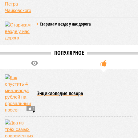
Бангладеш, тогда называвшейся Восточным Пакистаном, и
индийского штата Западная Бенгалия. Шторма унесли
жизни полумиллиона человек.
Кажется, стремящаяся сохранить свою чистоту природа
что-то знала о том, какие именно страны станут со
временем самыми «грязными» в плане производств, и
планомерно подтачивала их демографию. А как ещё
объяснить то, что в топ-10 природных катастроф почти все
места занимают бедствия, разразившиеся в Индии,
Пакистане, Бангладеш и Турции? Что характерно, Россию и
Европу подобные катастрофы никогда не затрагивали,
здесь беды были другими, включая массовый голод и
масштабные эпидемии вроде бубонной чумы (200 млн
погибших) или «испанки» (по разным оценкам, от 17,4 до
100 млн погибших во всём мире).
Когда земля – дыбом
Но это дела давно минувших дней. А что нам ждать в
дальнейшем? Авторы энциклопедии A-Z Animals,
основываясь на современных научных исследованиях и