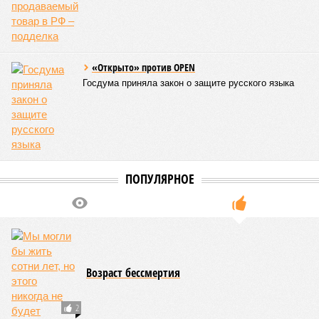
жизни полумиллиона человек.
Кажется, стремящаяся сохранить свою чистоту природа
что-то знала о том, какие именно страны станут со
временем самыми «грязными» в плане производств, и
планомерно подтачивала их демографию. А как ещё
объяснить то, что в топ-10 природных катастроф почти все
места занимают бедствия, разразившиеся в Индии,
Пакистане, Бангладеш и Турции? Что характерно, Россию и
Европу подобные катастрофы никогда не затрагивали,
здесь беды были другими, включая массовый голод и
масштабные эпидемии вроде бубонной чумы (200 млн
погибших) или «испанки» (по разным оценкам, от 17,4 до
100 млн погибших во всём мире).
Когда земля – дыбом
Но это дела давно минувших дней. А что нам ждать в
дальнейшем? Авторы энциклопедии A-Z Animals,
основываясь на современных научных исследованиях и
глобальных тенденциях, составили свой список
потенциально самых смертоносных стихийных бедствий,