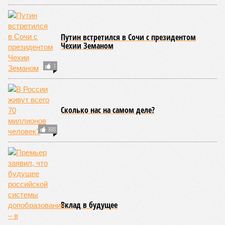
угрожающих человечеству непосредственно сейчас, в XXI
веке.
«Золото» получили землетрясения. К наиболее
сейсмоопасным регионам относится Тихоокеанское
вулканическое огненное кольцо, включающее Индонезию,
Японию и западное побережье Северной и Южной Америки.
Турция, Иран, Индия и Непал также расположены на очень
активных линиях разломов тектонических плит. Не
исключение и центральная часть США – причина в Нью-
Мадридском разломе в штате Миссури. Землетрясения
средней силы – явление, в общем-то, обычное и вполне
сносное, но периодически, раз в несколько столетий,
трясёт так, что мало не покажется никому. К примеру, в
самом конце 2004 года бахнуло близ побережья
индонезийского острова Суматра, а следом пошли
огромные, превышающие высоту 15 метров, волны. Итог –
250 тыс. погибших.
На втором месте в рейтинге A-Z Animals как раз цунами. В
этом плане к уязвимым регионам относятся: побережье
Индийского океана, тихо­океанские побережья Японии и