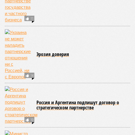
США, а также некоторые районы Карибского бассейна и
Средиземноморья. То есть в зоне риска уже не только
Поднебесная с Индией – не так ли?
«Бронзу» получают извержения супервулканов – «Наша
Версия» уже
писала
о том, что может случиться, если
окончательно проснётся знаменитый Йеллоустоун. Это
грозит не только уничтожением части Соединённых
Штатов, но и общепланетарной катастрофой вплоть до
возникновения «вулканической зимы». Флегрейские поля в
Италии, кстати, тоже не стоит сбрасывать со счетов. Равно
как и многие другие до поры спящие вулканические
районы.
Невидимый убийца
Упоминают эксперты и жару вкупе с засухой и
следующими отсюда лесными пожарами. Тут в группе
риска запад США, юг Европы, Австралия, Ближний Восток,
а также некоторые районы Бразилии и Африки к югу от
Сахары. Леса начинают гореть всё чаще и чаще,
достаточно посмотреть общемировую статистику; сотни