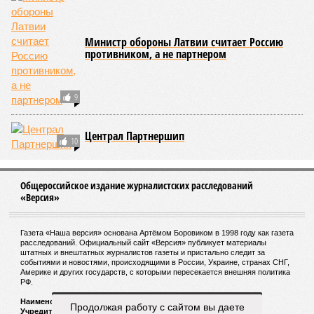
тысяч людей остаются без крова, десятки тысяч – гибнут.
Но проблема не только в этом. Проблема ещё и в том, что
огонь уничтожает лесную экосистему, сельское хозяйство
и кропотливо созданную человеком инфраструктуру.
Учитывая то, что пожары начинают становиться чуть ли не
ежегодной реальностью на фоне глобального потепления,
год за годом их будет всё больше, и здесь уже среди
прочего в большой опасности Европа. Небывалая жара,
зафиксированная в этом и прошлом годах в Италии и во
Франции, тому лучшее подтверждение.
Есть в перечне A-Z Animals и экзотика, впрочем, не менее
смертоносная. Это, в частности, «лимнические
извержения», о которых мало кто слышал. Речь идёт о
явлениях, когда большое количество углекислого газа
внезапно вырывается из глубин озёр, образуя невидимое
удушающее газовое облако, которое безжалостно убивает
людей и животных. Катастрофа на озере Ньос в Камеруне
в 1986 году остаётся одним из наиболее чудовищных
примеров: более 1700 человек и тысячи голов скота
погибли из-за внезапного выброса CO₂, накрывшего
Продолжая работу с сайтом вы даете
близлежащие деревни.