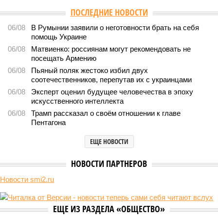
Версия
//
Общество
//
Земля уже не раз показывала человечеству свой
крутой нрав – когда покажет снова?
513
Последние времена
Земля уже не раз показывала человечеству свой крутой
нрав – когда покажет снова?
Земля уже не раз показывала человечеству свой крутой нрав – когда
покажет снова? (фото: АР-ТАСС)
Природа постоянно вступает в противоречие с нами. Ведь пока
она стремится всё на планете держать в балансе, человечество
не особенно церемонится с окружающей средой. Самые
массовые катастрофы в прошлом – какими они были? Какие
ждут нас со дня на день и чем грозят?
Рассказ
Стивена Кинга
, в котором описывались