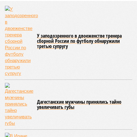
последствия очередного апокалипсиса, искусственно
вызванного группой биологов, называется «Конец всей
этой мерзости». В реальной жизни участия пытливых
исследователей в организации конца света может не
понадобиться: природа сама разберётся, как и где
уменьшить масштабы человеческой популяции.
(фото: en.wikipedia.org)
Да, наша любимая маленькая планета может быть
единственной, где в пределах Солнечной системы есть
полноценная жизнь, но Земля также регулярно пытается
эту жизнь уничтожить. Так уж вышло, что внутренние
процессы на планете включают в себя всевозможные
геологические, метеорологические и физические явления,
которые для человека довольно опасны. Или попросту
смертельны. И вот несколько тому примеров.
Все стихии сразу