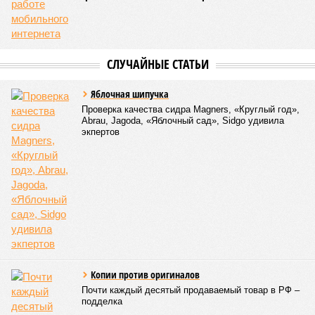
В общем, недаром события 1931-го находятся на первом
месте в списке самых смертоносных стихийных бедствий,
когда-либо происходивших на планете. Число
пострадавших в тот год достигло 53 млн человек, число
погибших, по некоторым оценкам, составило 4 миллиона.
Впрочем, для Китая подобное не в новинку. Так, в сентябре
1887 года вода прорвала многочисленные дамбы на реке
Хуанхэ и быстро залила почти весь Северный Китай, так
как местность там довольно низменная, и потоп просто не
встречал препятствий на своём пути, уничтожая деревни и
целые города. Водой залило 130 тыс. квадратных
километров (а это больше территорий Оренбургской или
Кировской областей), 2 млн человек остались без крова,
ещё столько же погибли в результате спровоцированной
катастрофой пандемии.
Третье место по кровожадности в рейтинге стихийных
бедствий занимает смертоносный циклон Бхола 1970 года,
ставший самым мощным среди себе подобных за всю
историю наблюдений. Он поразил территории современной
Бангладеш, тогда называвшейся Восточным Пакистаном, и
индийского штата Западная Бенгалия. Шторма унесли