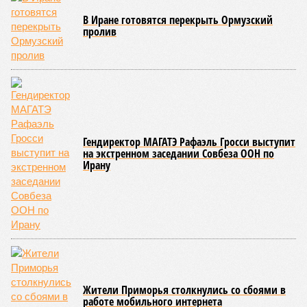
Около 100 лет назад в Поднебесной приключилось то, что
у нас назвали бы тридцатью тремя несчастьями. Страну
последовательно поразили: многолетняя засуха, страшный
паводок, невероятные ливни. Несколько миллионов
человек не пережили этот разгул стихий. Вот что тогда
приключилось.
Зима 1931 года выдалась в Китае чрезвычайно
продолжительной и суровой. Снега образовалось огромное
количество – казалось бы, хороший знак после периода
великой суши, продолжавшегося с 1928-го. Но всё
обратилось катастрофой. Снег растаял, устремился в реки,
начался небывалый паводок, быстро обернувшийся
страшным наводнением, которое обильные весенние ливни
только усугубили. К июню всё это преобразовалось в
массовый потоп, в июле же Китай в дополнение накрыло
сразу девятью циклонами. Последствия оказались
невообразимыми: наводнение погребло под собой
территорию в 180 тыс. квадратных километров, что равно
по площади Карелии, шести Курским или Калужским
областям, десятку Чуваший.