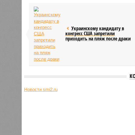
Украинскому кандидату в
конгресс США запретили
приходить на пляж после драки
К
Новости smi2.ru
Версия
//
Общество
//
Земля уже не раз показывала человеч
Последние времена
Земля уже не раз показывала человечеству свой