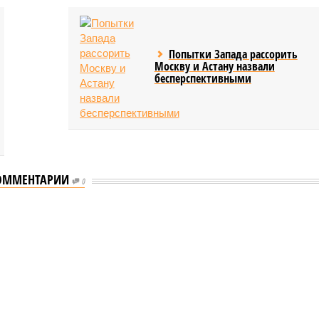
Попытки Запада рассорить
Москву и Астану назвали
бесперспективными
ОММЕНТАРИИ
0
еству свой крутой нрав – когда покажет снова?
 крутой нрав – когда покажет снова?