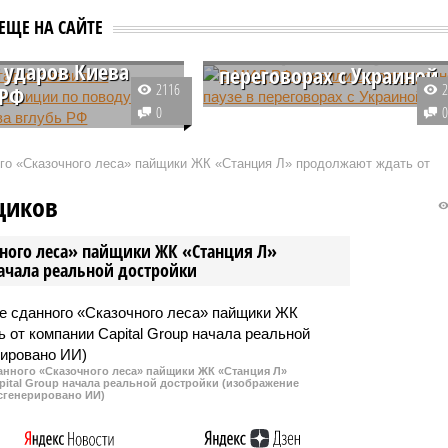
Италии заявили о
В МИД РФ заявили о
ЕЩЕ НА САЙТЕ
нной позиции по
долгосрочной паузе в
 ударов Киева
переговорах с Украиной
2116
 РФ
Киев поставил тему мирных
0
родолжит следовать
переговоров с Москвой на
линии относительно
долгосрочную паузу, когда
ого «Сказочного леса» пайщики ЖК «Станция Л» продолжают ждать от
ия оружия на Украине,
предпринял атаку на Курскую
 на сообщения СМИ о
область, заявил в ходе брифинг
щиков
ии президентом США
посол по особым поручениям
еном использования
российского МИДа Родион
чного леса» пайщики ЖК «Станция Л»
мериканских
Мирошник.
начала реальной достройки
йных ракет для ударов
данного «Сказочного леса» пайщики ЖК «Станция Л»
ital Group начала реальной достройки (изображение
сгенерировано ИИ)