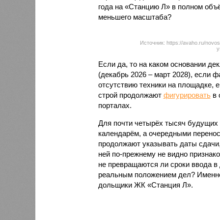
года на «Станцию Л» в полном объ
меньшего масштаба?
Источник: https://avaho.ru/novos
y
Если да, то на каком основании д
(декабрь 2026 – март 2028), если 
отсутствию техники на площадке, 
строй продолжают
фигурировать
в 
порталах.
Для почти четырёх тысяч будущих 
календарём, а очередными перенос
продолжают указывать даты сдачи,
ней по-прежнему не видно признако
не превращаются ли сроки ввода в
реальным положением дел? Именно 
дольщики ЖК «Станция Л».