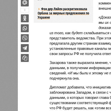
коммен
внешне
Фон дер Ляйен раскритиковала
0
Орбана за мирные предложения по
Украине
«Доказ
мы их 
доказа
из того, как будет складываться 
представитель ведомства. При этом
предлагала другим странам взаимод
установленные правовые каналы ме
свои запросы РФ не получила ответ
Захарова также выразила мнение, 
данными, в получении информации
сведений.
«И мы были к этому не 
подчеркнула она.
Дипломат добавила, что инициати
заблокирована Западом, в связи с 
данными, о которых говорил глава
существовании соответствующей фа
что РФ будет решать, как «этим вс