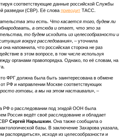
тируя соответствующие данные российской Службы
й разведки (СВР). Её слова
приводит
ТАСС.
ательства эти есть. Что касается того, будем ли
обнародовать, а отсюда и ответ, что это за
тельства, то будем исходить из целесообразности и
ситуация вокруг расследования»
, – уточнила
 она напомнила, что российская сторона не раз
ействие в этом вопросе, в том числе используя
жду органами правопорядка. Однако, по её словам, на
а.
что ФРГ должна была быть заинтересована в обмене
 от РФ и направлении Москве соответствующих
просто готовы, а мы на этом настаивали»
, –
ва РФ о расследовании под эгидой ООН была
чем Россия ведёт своё расследование и обладает
 СВР
Сергей Нарышкин
. Она также сообщила о
ктологической базы. В заключение Захарова указала,
ем распорядиться», исходя из целесообразности и