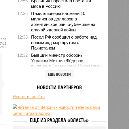
12:56
Бразилия нарастила поставки
мяса в Россию
12:36
IT-миллионеры вложили 10
миллионов долларов в
аргентинское ранчо-убежище на
случай ядерной войны
12:33
Посол РФ сообщил о работе над
нова
новым ж/д маршрутом с
17:19
17:19
Пакистаном
12:32
Бывший министр обороны
Украины Михаил Фёдоров
выдвинул Зеленскому 12-дневный
ультиматум
ЕЩЕ НОВОСТИ
12:18
Удары США лишь замедлили
ядерную программу Ирана
НОВОСТИ ПАРТНЕРОВ
12:07
Решивший сделать эвтаназию
Новости smi2.ru
блогер передумал из-за реакции
подписчиков
11:43
Итальянские аграрии забили
тревогу из-за засухи
ЕЩЕ ИЗ РАЗДЕЛА «ВЛАСТЬ»