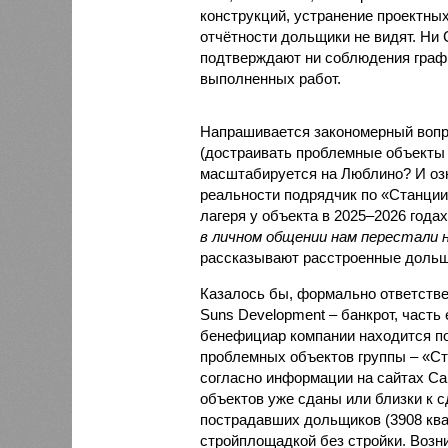
конструкций, устранение проектных
отчётности дольщики не видят. Ни C
подтверждают ни соблюдения графи
выполненных работ.
Напрашивается закономерный вопро
(достраивать проблемные объекты 
масштабируется на Люблино? И озн
реальности подрядчик по «Станци
лагеря у объекта в 2025–2026 года
в личном общении нам перестали 
рассказывают расстроенные дольщ
Казалось бы, формально ответстве
Suns Development – банкрот, часть 
бенефициар компании находится под
проблемных объектов группы – «Ста
согласно информации на сайтах Capi
объектов уже сданы или близки к с
пострадавших дольщиков (3908 квар
стройплощадкой без стройки. Возни