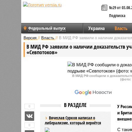
№29 от 03.08.
Подписка
Украина
Власть
Федеральный выпуск
Версия
//
Власть
//
В МИД РФ заявили о наличии доказател
В МИД РФ заявили о наличии доказательств уч
«Севпотоков»
В МИД РФ сообщили о доказательст
(фото: 
В РАЗДЕЛЕ
У Росси
0
и Брита
Вячеслав Сурков написал о
внешнеп
либерализме, который вернётся
0
С таки