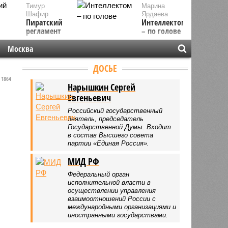
Тимур
Марина
Шафир
Ярдаева
Пиратский
Интеллектом
регламент
– по голове
Москва
ДОСЬЕ
1864
Нарышкин Сергей
Евгеньевич
Российский государственный
деятель, председатель
Государственной Думы. Входит
в состав Высшего совета
партии «Единая Россия».
МИД РФ
Федеральный орган
исполнительной власти в
осуществлении управления
взаимоотношений России с
международными организациями и
иностранными государствами.