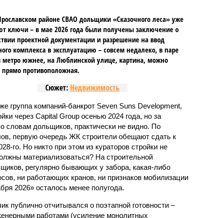
Ярославском районе СВАО дольщики «Сказочного леса» уже
т ключи – в мае 2026 года были получены заключение о
ствии проектной документации и разрешение на ввод
го комплекса в эксплуатацию – совсем недалеко, в паре
 метро южнее, на Люблинской улице, картина, можно
, прямо противоположная.
Сюжет:
Недвижимость
же группа компаний-банкрот Seven Suns Development,
ки через Capital Group осенью 2024 года, но за
о словам дольщиков, практически не видно. По
ов, первую очередь ЖК строители обещают сдать к
028-го. Но никто при этом из кураторов стройки не
 должны материализоваться? На строительной
щиков, регулярно бывающих у забора, какая-либо
осов, ни работающих кранов, ни признаков мобилизации
абря 2026» осталось менее полугода.
ик публично отчитывался о поэтапной готовности –
нженерными работами (усиление монолитных