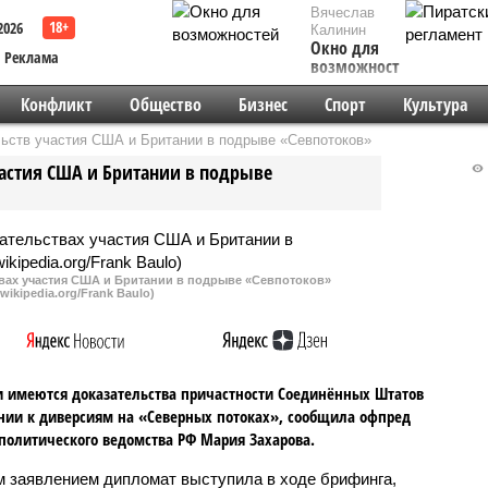
Вячеслав
2026
Калинин
Окно для
Реклама
возможностей
Конфликт
Общество
Бизнес
Спорт
Культура
ьств участия США и Британии в подрыве «Севпотоков»
астия США и Британии в подрыве
вах участия США и Британии в подрыве «Севпотоков»
wikipedia.org/Frank Baulo)
и имеются доказательства причастности Соединённых Штатов
нии к диверсиям на «Северных потоках», сообщила офпред
олитического ведомства РФ Мария Захарова.
м заявлением дипломат выступила в ходе брифинга,