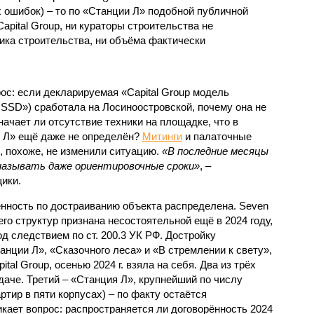
 ошибок) – то по «Станции Л» подобной публичной
apital Group, ни кураторы строительства не
ка строительства, ни объёма фактически
с: если декларируемая «Capital Group модель
SSD») сработала на Лосиноостровской, почему она не
ачает ли отсутствие техники на площадке, что в
и Л» ещё даже не определён?
Митинги
и палаточные
х, похоже, не изменили ситуацию.
«В последние месяцы
называть даже ориентировочные сроки»
, –
ики.
нность по достраиванию объекта распределена. Seven
его структур признана несостоятельной ещё в 2024 году,
 следствием по ст. 200.3 УК РФ. Достройку
нции Л», «Сказочного леса» и «В стремлении к свету»,
tal Group, осенью 2024 г. взяла на себя. Два из трёх
даче. Третий – «Станция Л», крупнейший по числу
тир в пяти корпусах) – по факту остаётся
кает вопрос: распространяется ли договорённость 2024