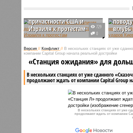
В МИД Ирана заявили о
В МИД 
наличии доказательств
неизме
причастности США и
поводу
729
Израиля к протестам
вглубь
0
Глава иранского
Италия п
внешнеполитического ведомства
прежней 
Версия
//
Конфликт
//
В нескольких станциях от уже сданн
Аббас Аракчи заявил, что
применен
компании Capital Group начала реальной достройки
Тегеран располагает
невзирая
«Станция ожидания» для доль
значительным объёмом данных,
разрешен
подтверждающих участие
Джо Байд
В нескольких станциях от уже сданного «Сказо
Соединённых Штатов и Израиля
Киевом а
продолжают ждать от компании Capital Group 
в организации массовых
дальнобо
протестов на территории Ирана.
по РФ.
В нескольких станциях от уже с
продолжают ждать от компании Cap