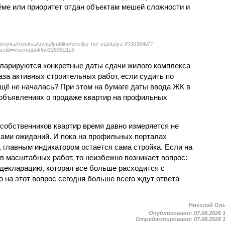
ёме или приоритет отдан объектам мешей сложности и
troyka/moskva/uvao/lyublino/svetlyy-mir-stantsiya-l/9303640/?
sclid=msemqdok6w326352116
екларируются конкретные даты сдачи жилого комплекса
фаза активных строительных работ, если судить по
ещё не началась? При этом на бумаге даты ввода ЖК в
объявлениях о продаже квартир на профильных
собственников квартир время давно измеряется не
ами ожиданий. И пока на профильных порталах
 главным индикатором остается сама стройка. Если на
в масштабных работ, то неизбежно возникает вопрос:
 декларацию, которая все больше расходится с
на этот вопрос сегодня больше всего ждут ответа
Николай Ол
Опубликовано:
07.08.2026 
Отредактировано:
07.08.2026 