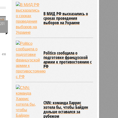
В МИД РФ высказались о
сроках проведения
выборов на Украине
2201
0
а
Politico сообщила о
410
подготовке французской
армии к противостоянию с
РФ
CNN: команда Харрис
хотела бы, чтобы Байден
дольше оставался за
рубежом