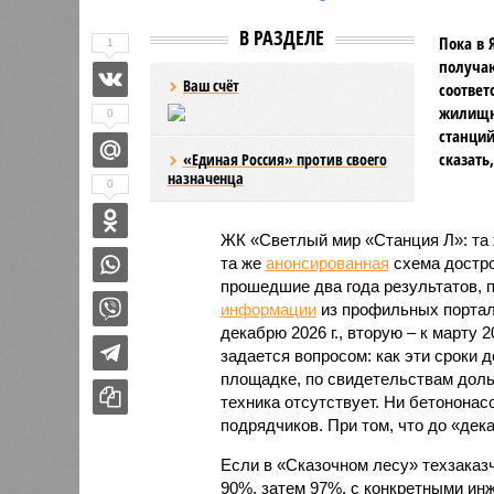
В РАЗДЕЛЕ
Пока в 
1
получаю
Ваш счёт
соответ
жилищно
0
станций
сказать
«Единая Россия» против своего
назначенца
0
ЖК «Светлый мир «Станция Л»: та 
та же
анонсированная
схема дострой
прошедшие два года результатов, п
информации
из профильных портал
декабрю 2026 г., вторую – к марту 2
задается вопросом: как эти сроки
площадке, по свидетельствам доль
техника отсутствует. Ни бетононас
подрядчиков. При том, что до «дек
Если в «Сказочном лесу» техзаказч
90%, затем 97%, с конкретными и