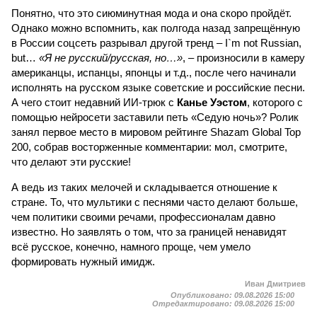
Понятно, что это сиюминутная мода и она скоро пройдёт.
Однако можно вспомнить, как полгода назад запрещённую
в России соцсеть разрывал другой тренд – I`m not Russian,
but…
«Я не русский/русская, но…»
, – произносили в камеру
американцы, испанцы, японцы и т.д., после чего начинали
исполнять на русском языке советские и российские песни.
А чего стоит недавний ИИ-трюк с
Канье Уэстом
, которого с
помощью нейросети заставили петь «Седую ночь»? Ролик
занял первое место в мировом рейтинге Shazam Global Top
200, собрав восторженные комментарии: мол, смотрите,
что делают эти русские!
А ведь из таких мелочей и складывается отношение к
стране. То, что мультики с песнями часто делают больше,
чем политики своими речами, профессионалам давно
известно. Но заявлять о том, что за границей ненавидят
всё русское, конечно, намного проще, чем умело
формировать нужный имидж.
Иван Дмитриев
Опубликовано:
09.08.2026 15:00
Отредактировано:
09.08.2026 15:00