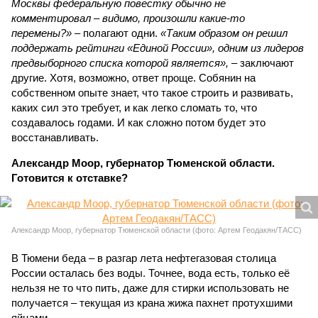
Москвы федеральную повестку обычно не
комментировал – видимо, произошли какие-то
перемены?»
– полагают одни.
«Таким образом он решил
поддержать рейтинги «Единой России», одним из лидеров
предвыборного списка которой является»,
– заключают
другие. Хотя, возможно, ответ проще. Собянин на
собственном опыте знает, что такое строить и развивать,
каких сил это требует, и как легко сломать то, что
создавалось годами. И как сложно потом будет это
восстанавливать.
Александр Моор, губернатор Тюменской области.
Готовится к отставке?
Александр Моор, губернатор Тюменской области (фото: Артем Геодакян/ТАСС)
В Тюмени беда – в разгар лета нефтегазовая столица
России осталась без воды. Точнее, вода есть, только её
нельзя не то что пить, даже для стирки использовать не
получается – текущая из крана жижа пахнет протухшими
яйцами.