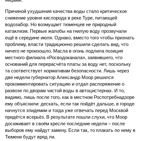
Причиной ухудшения качества воды стало критическое
снижение уровня кислорода в реке Туре, питающей
водозабор. Но возмущает тюменцев не природный
катаклизм. Первые жалобы на гнилую воду прозвучали
ещё в середине июля. Однако, вместо того чтобы признать
проблему, власти традиционно решили сделать вид, что
ничего не произошло. Масла в огонь подлила позиция
местного филиала «Росводоканала», заявившего, что
оснований для перерасчёта платы за воду нет, поскольку
та соответствует нормативам безопасности. Лишь через
две недели губернатор Александр Моор решился
прокомментировать ситуацию и отдал распоряжение о
развозе по дворам чистой воды в автоцистернах. И то,
видимо, лишь после того, как в местном Роспотребнадзоре
ему объяснили: дескать, если так пойдёт дальше, в городе
начнутся эпидемии и тогда уже отвечать перед Москвой
придётся всерьёз. В результате пошли слухи, что Моор
досиживает в своём кресле последние недели – после
выборов ему найдут замену. Если так, то плакать по нему в
Тюмени будут вряд ли.