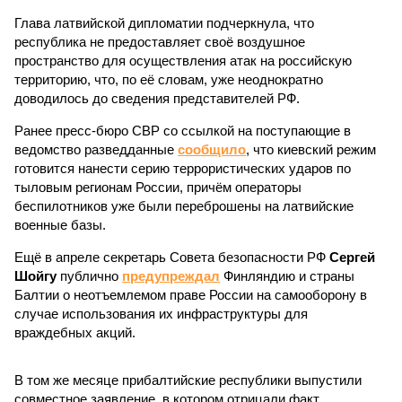
Глава латвийской дипломатии подчеркнула, что
республика не предоставляет своё воздушное
пространство для осуществления атак на российскую
территорию, что, по её словам, уже неоднократно
доводилось до сведения представителей РФ.
Ранее пресс-бюро СВР со ссылкой на поступающие в
ведомство разведданные
сообщило
, что киевский режим
готовится нанести серию террористических ударов по
тыловым регионам России, причём операторы
беспилотников уже были переброшены на латвийские
военные базы.
Ещё в апреле секретарь Совета безопасности РФ
Сергей
Шойгу
публично
предупреждал
Финляндию и страны
Балтии о неотъемлемом праве России на самооборону в
случае использования их инфраструктуры для
враждебных акций.
В том же месяце прибалтийские республики выпустили
совместное заявление, в котором отрицали факт