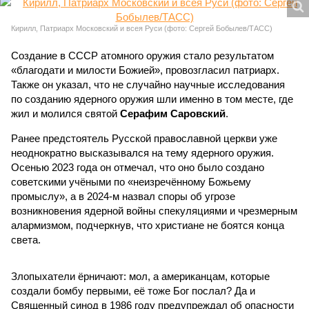
Кирилл, Патриарх Московский и всея Руси (фото: Сергей Бобылев/ТАСС)
Создание в СССР атомного оружия стало результатом
«благодати и милости Божией», провозгласил патриарх.
Также он указал, что не случайно научные исследования
по созданию ядерного оружия шли именно в том месте, где
жил и молился святой
Серафим Саровский
.
Ранее предстоятель Русской православной церкви уже
неоднократно высказывался на тему ядерного оружия.
Осенью 2023 года он отмечал, что оно было создано
советскими учёными по «неизречённому Божьему
промыслу», а в 2024-м назвал споры об угрозе
возникновения ядерной войны спекуляциями и чрезмерным
алармизмом, подчеркнув, что христиане не боятся конца
света.
Злопыхатели ёрничают: мол, а американцам, которые
создали бомбу первыми, её тоже Бог послал? Да и
Священный синод в 1986 году предупреждал об опасности