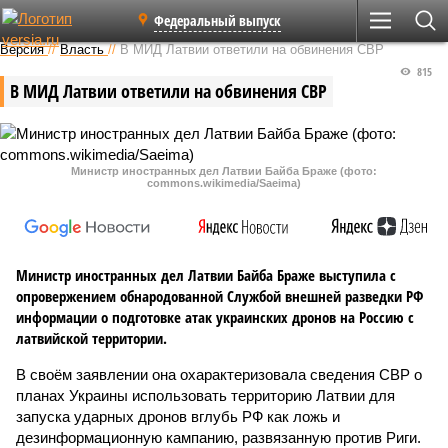
Федеральный выпуск
Версия
//
Власть
//
В МИД Латвии ответили на обвинения СВР
815
В МИД Латвии ответили на обвинения СВР
Министр иностранных дел Латвии Байба Браже (фото:
commons.wikimedia/Saeima)
Министр иностранных дел Латвии Байба Браже выступила с
опровержением обнародованной Службой внешней разведки РФ
информации о подготовке атак украинских дронов на Россию с
латвийской территории.
В своём заявлении она охарактеризовала сведения СВР о
планах Украины использовать территорию Латвии для
запуска ударных дронов вглубь РФ как ложь и
дезинформационную кампанию, развязанную против Риги.