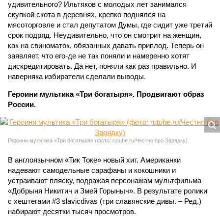
удивительного? Ильтяков с молодых лет занимался
скупкой скота в деревнях, крепко поднялся на
мясоторговле и стал депутатом Думы, где сидит уже третий
срок подряд. Неудивительно, что он смотрит на женщин,
как на свиноматок, обязанных давать приплод. Теперь он
заявляет, что его-де не так поняли и намеренно хотят
дискредитировать. Да нет, поняли как раз правильно. И
наверняка избиратели сделали выводы.
Героини мультика «Три богатыря». Продвигают образ
России.
Героини мультика «Три богатыря» (фото: rutube.ru/Честно про Зарядку)
В англоязычном «Тик Токе» новый хит. Американки
надевают самодельные сарафаны и кокошники и
устраивают пляску, подражая персонажам мультфильма
«Добрыня Никитич и Змей Горыныч». В результате ролики
с хештегами #3 slavicdivas (три славянские дивы. – Ред.)
набирают десятки тысяч просмотров.