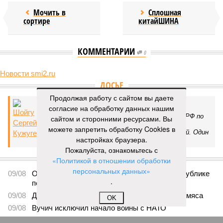
Мочить в
Сплошная
сортире
китайШИНА
КОММЕНТАРИИ
0
Новости smi2.ru
ДОСЬЕ
Продолжая работу с сайтом вы даете
Шойгу Сергей Кужугетович
согласие на обработку данных нашим
Министр обороны России, бывший Министр РФ по
сайтом и сторонними ресурсами. Вы
делам гражданской обороны, чрезвычайным
можете запретить обработку Cookies в
ситуациям и ликвидации стихийных бедствий. Один
настройках браузера.
из самых популярных чиновников.
Пожалуйста, ознакомьтесь с
ПОСЛЕДНИЕ НОВОСТИ
«Политикой в отношении обработки
персональных данных»
09/08
Ослабевший Байден впервые появился на публике
.
после сообщений об ухудшении здоровья
09/08
Диетолог рассказала об опасности куриного мяса
OK
09/08
Вучич исключил начало войны с НАТО
09/08
В Германии указали на беззащитность Украины