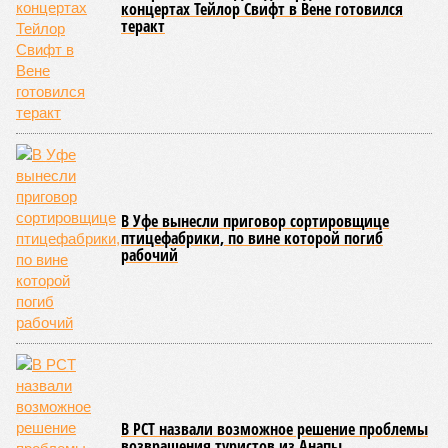
процессы на планете включают в себя всевозможные
геологические, метеорологические и физические явления,
которые для человека довольно опасны. Или попросту
смертельны. И вот несколько тому примеров.
Все стихии сразу
Около 100 лет назад в Поднебесной приключилось то, что
у нас назвали бы тридцатью тремя несчастьями. Страну
последовательно поразили: многолетняя засуха, страшный
паводок, невероятные ливни. Несколько миллионов
человек не пережили этот разгул стихий. Вот что тогда
приключилось.
Зима 1931 года выдалась в Китае чрезвычайно
продолжительной и суровой. Снега образовалось огромное
количество – казалось бы, хороший знак после периода
великой суши, продолжавшегося с 1928-го. Но всё
обратилось катастрофой. Снег растаял, устремился в реки,
начался небывалый паводок, быстро обернувшийся
страшным наводнением, которое обильные весенние ливни