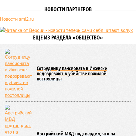
Природа постоянно вступает в противоречие с нами. Ведь пока
она стремится всё на планете держать в балансе, человечество
не особенно церемонится с окружающей средой. Самые
массовые катастрофы в прошлом – какими они были? Какие
ждут нас со дня на день и чем грозят?
Рассказ
Стивена Кинга
, в котором описывались
последствия очередного апокалипсиса, искусственно
вызванного группой биологов, называется «Конец всей
этой мерзости». В реальной жизни участия пытливых
исследователей в организации конца света может не
понадобиться: природа сама разберётся, как и где
уменьшить масштабы человеческой популяции.
(фото: en.wikipedia.org)
Да, наша любимая маленькая планета может быть
единственной, где в пределах Солнечной системы есть
полноценная жизнь, но Земля также регулярно пытается
эту жизнь уничтожить. Так уж вышло, что внутренние