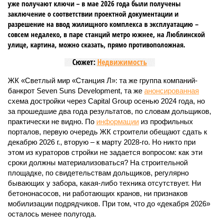
уже получают ключи – в мае 2026 года были получены
заключение о соответствии проектной документации и
разрешение на ввод жилищного комплекса в эксплуатацию –
совсем недалеко, в паре станций метро южнее, на Люблинской
улице, картина, можно сказать, прямо противоположная.
Сюжет:
Недвижимость
ЖК «Светлый мир «Станция Л»: та же группа компаний-
банкрот Seven Suns Development, та же
анонсированная
схема достройки через Capital Group осенью 2024 года, но
за прошедшие два года результатов, по словам дольщиков,
практически не видно. По
информации
из профильных
порталов, первую очередь ЖК строители обещают сдать к
декабрю 2026 г., вторую – к марту 2028-го. Но никто при
этом из кураторов стройки не задается вопросом: как эти
сроки должны материализоваться? На строительной
площадке, по свидетельствам дольщиков, регулярно
бывающих у забора, какая-либо техника отсутствует. Ни
бетононасосов, ни работающих кранов, ни признаков
мобилизации подрядчиков. При том, что до «декабря 2026»
осталось менее полугода.