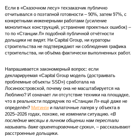
Если в «Сказочном лесу» техзаказчик публично
отчитывался о поэтапной готовности – 90%, затем 97%, с
конкретными инженерными работами (усиление
монолитных конструкций, устранение проектных ошибок) –
то по «Станции Л» подобной публичной отчётности
дольщики не видят. Ни Capital Group, ни кураторы
строительства не подтверждают ни соблюдения графика
строительства, ни объёма фактически выполненных работ.
Напрашивается закономерный вопрос: если
декларируемая «Capital Group модель (достраивать
проблемные объекты SSD») сработала на
Лосиноостровской, почему она не масштабируется на
Люблино? И означает ли отсутствие техники на площадке,
что в реальности подрядчик по «Станции Л» ещё даже не
определён?
Митинги
и палаточные лагеря у объекта в
2025–2026 годах, похоже, не изменили ситуацию.
«В
последние месяцы в личном общении нам перестали
называть даже ориентировочные сроки»
, – рассказывают
расстроенные дольщики.