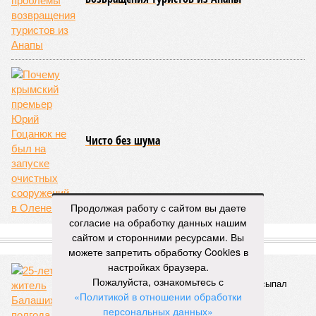
только усугубили. К июню всё это преобразовалось в
массовый потоп, в июле же Китай в дополнение накрыло
сразу девятью циклонами. Последствия оказались
невообразимыми: наводнение погребло под собой
территорию в 180 тыс. квадратных километров, что равно
по площади Карелии, шести Курским или Калужским
областям, десятку Чуваший.
В общем, недаром события 1931-го находятся на первом
месте в списке самых смертоносных стихийных бедствий,
когда-либо происходивших на планете. Число
пострадавших в тот год достигло 53 млн человек, число
погибших, по некоторым оценкам, составило 4 миллиона.
Впрочем, для Китая подобное не в новинку. Так, в сентябре
1887 года вода прорвала многочисленные дамбы на реке
Продолжая работу с сайтом вы даете
Хуанхэ и быстро залила почти весь Северный Китай, так
согласие на обработку данных нашим
как местность там довольно низменная, и потоп просто не
сайтом и сторонними ресурсами. Вы
встречал препятствий на своём пути, уничтожая деревни и
можете запретить обработку Cookies в
целые города. Водой залило 130 тыс. квадратных
настройках браузера.
километров (а это больше территорий Оренбургской или
Пожалуйста, ознакомьтесь с
Кировской областей), 2 млн человек остались без крова,
«Политикой в отношении обработки
ещё столько же погибли в результате спровоцированной
персональных данных»