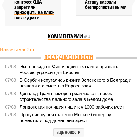
конгресс США
Астану назвали
запретили
бесперспективными
приходить на пляж
после драки
КОММЕНТАРИИ
0
Новости smi2.ru
Версия
//
Общество
//
Земля уже не раз показывала человечеству свой
крутой нрав – когда покажет снова?
755
Последние времена
Земля уже не раз показывала человечеству свой крутой
нрав – когда покажет снова?
Земля уже не раз показывала человечеству свой крутой нрав – когда
покажет снова? (фото: АР-ТАСС)