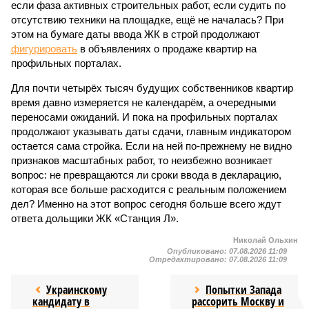
если фаза активных строительных работ, если судить по
отсутствию техники на площадке, ещё не началась? При
этом на бумаге даты ввода ЖК в строй продолжают
фигурировать
в объявлениях о продаже квартир на
профильных порталах.
Для почти четырёх тысяч будущих собственников квартир
время давно измеряется не календарём, а очередными
переносами ожиданий. И пока на профильных порталах
продолжают указывать даты сдачи, главным индикатором
остается сама стройка. Если на ней по-прежнему не видно
признаков масштабных работ, то неизбежно возникает
вопрос: не превращаются ли сроки ввода в декларацию,
которая все больше расходится с реальным положением
дел? Именно на этот вопрос сегодня больше всего ждут
ответа дольщики ЖК «Станция Л».
Николай Ольхин
Опубликовано:
07.08.2026 11:09
Отредактировано:
07.08.2026 11:09
Украинскому
Попытки Запада
кандидату в
рассорить Москву и