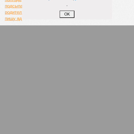
катастрофой пандемии.
.
Третье место по кровожадности в рейтинге стихийных
OK
бедствий занимает смертоносный циклон Бхола 1970 года,
ставший самым мощным среди себе подобных за всю
историю наблюдений. Он поразил территории современной
Бангладеш, тогда называвшейся Восточным Пакистаном, и
индийского штата Западная Бенгалия. Шторма унесли
жизни полумиллиона человек.
Кажется, стремящаяся сохранить свою чистоту природа
что-то знала о том, какие именно страны станут со
временем самыми «грязными» в плане производств, и
планомерно подтачивала их демографию. А как ещё
объяснить то, что в топ-10 природных катастроф почти все
места занимают бедствия, разразившиеся в Индии,
Пакистане, Бангладеш и Турции? Что характерно, Россию и
Европу подобные катастрофы никогда не затрагивали,
здесь беды были другими, включая массовый голод и
масштабные эпидемии вроде бубонной чумы (200 млн
погибших) или «испанки» (по разным оценкам, от 17,4 до
100 млн погибших во всём мире).