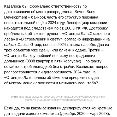
Казалось бы, формально ответственность по
достраиванию объекта распределена. Seven Suns
Development – банкрот, часть его структур признана
несостоятельной ещё в 2024 году, бенефициар компании
находится под следствием по ст. 200.3 УК РФ. Достройку
проблемных объектов группы – «Станции Л», «Сказочного
леса» и «В стремлении к свету», согласно информации на
сайтах Capital Group, осенью 2024 г. взяла на себя. Два из
трёх объектов уже сданы или близки к сдаче. Третий –
«Станция Л», крупнейший по числу пострадавших
дольщиков (3908 квартир в пяти корпусах) – по факту
остаётся стройплощадкой без стройки. Возникает вопрос:
распространяется ли договорённость 2024 года на
«Станцию Л» в полном объёме или приоритет отдан
объектам мешей сложности и меньшего масштаба?
Источник: https://avaho.ru/novostroyka/moskva/uvao/lyublino/svetlyy-mir-
stantsiya-l/9303640/?ysclid=msemqdok6w326352116
Если да, то на каком основании декларируются конкретные
даты сдачи жилого комплекса (декабрь 2026 – март 2028),