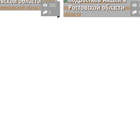
вской области
1082
Ростовской области
 Юрга Кемеровской
0
произошел тревожный
Сотрудники правоохранительны
 в ходе которого ученик
органов обнаружили подростков,
 местных школ нанес
которых в начале лета
ранение своему
недосчитались в
снику. Региональный
реабилитационном центре.
нный комитет уже
Оказалось, несовершеннолетни
оверку по факту
поселились рядом с полигоном.
я.