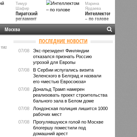
Тимур
Марина
Шафир
Ярдаева
Пиратский
Интеллектом
регламент
– по голове
Москва
ПОСЛЕДНИЕ НОВОСТИ
1582
07/08
Экс-президент Финляндии
отказался признать Россию
угрозой для Европы
07/08
В Сербии испугались визита
Зеленского в Белград и назвали
его «местью Евросоюза»
07/08
Дональд Трамп намерен
реализовать проект строительства
бального зала в Белом доме
07/08
Лондонская полиция лишится 1000
рабочих мест
07/08
Прогулявшуюся голой по Москве
блогершу поместили под
домашний арест