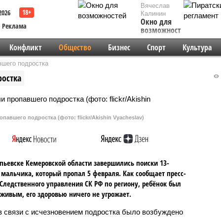
Вячеслав
2026
Калинин
Окно для
Реклама
возможностей
Конфликт
Общество
Бизнес
Спорт
Культура
вшего подростка
ростка
авшего подростка (фото: flickr/Akishin Vyacheslav)
пьевске Кемеровской области завершились поиски 13-
 мальчика, который пропал 5 февраля. Как сообщает пресс-
Следственного управления СК РФ по региону, ребёнок был
живым, его здоровью ничего не угрожает.
в связи с исчезновением подростка было возбуждено