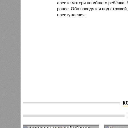
аресте матери погибшего ребёнка.
ранее. Оба находятся под стражей
преступления.
К
В Кемеровской области
задержали троих
Школьн
охотников по
однокл
подозрению в убийстве