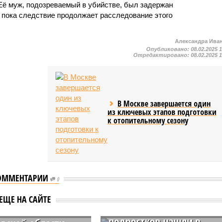
 Её муж, подозреваемый в убийстве, был задержан
, пока следствие продолжает расследование этого
Александра Ива
Опубликовано:
08.02.2025 
Отредактировано:
08.02.2025 
В Москве завершается один
из ключевых этапов подготовки
к отопительному сезону
ОММЕНТАРИИ
0
ик напал на
ЕЩЕ НА САЙТЕ
Пропавших в начале лет
ассника с ножом в
подростков нашли в