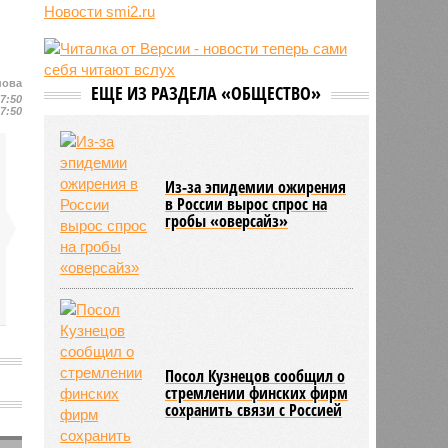
трёхмесячного сына
Новости smi2.ru
07/08
Сергей Миронов выступил за
увеличение пенсий детям,
потерявшим родителей
нова
ЕЩЕ ИЗ РАЗДЕЛА «ОБЩЕСТВО»
07/08
Финляндия захотела использовать
17:50
17:50
приграничные болота против
России
Из-за эпидемии ожирения
в России вырос спрос на
гробы «оверсайз»
Посол Кузнецов сообщил о
стремлении финских фирм
сохранить связи с Россией
а