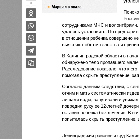
уголов
0
Маршал в опале
Поиско
России
сотрудниками МЧС и волонтёрами.
удалось установить. По предварит
в отношении ребёнка совершено не
выясняют обстоятельства и причин
В Калининградской области в нача
обнаружено тело пропавшего мальч
Расследование показало, что к его 
помогала скрыть преступление, зая
Согласно данным следствия, с сент
отчим и мать систематически изде
лишали воды, запугивали и унижали
повредил руку её 12-летней дочери
оставив ребёнка без лечения. В н
попыталась скрыть преступление, 
Ленинградский районный суд Калин