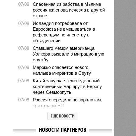
07/08
Спасённая из рабства в Мьянме
россиянка снова исчезла в другой
стране
07/08
Исландия потребовала от
Евросоюза не вмешиваться в
референдум по членству в
объединении
07/08
Ставшего мемом американца
Уолкера вызвали в миграционную
службу
07/08
Марокко опасается нового
наплыва мигрантов в Сеуту
07/08
Китай запускает еженедельный
контейнерный маршрут в Европу
через Севморпуть
07/08
Россия опередила по зарплатам
три страны ЕС
07/08
Александр Лукашенко призвал
ЕЩЕ НОВОСТИ
белорусов скупать пустующие
избы
НОВОСТИ ПАРТНЕРОВ
07/08
Девушка объяснила убийство