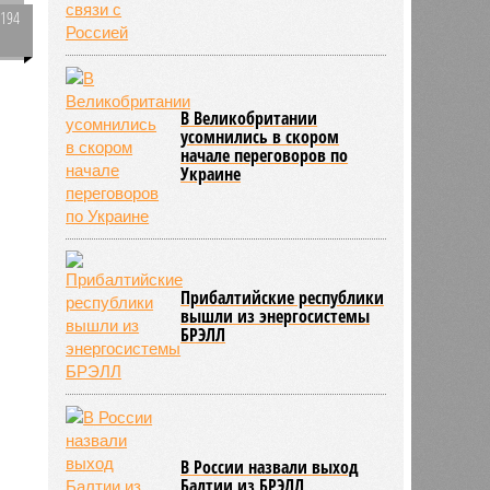
3194
0
х
В Великобритании
усомнились в скором
начале переговоров по
Украине
е
Прибалтийские республики
вышли из энергосистемы
БРЭЛЛ
В России назвали выход
Балтии из БРЭЛЛ