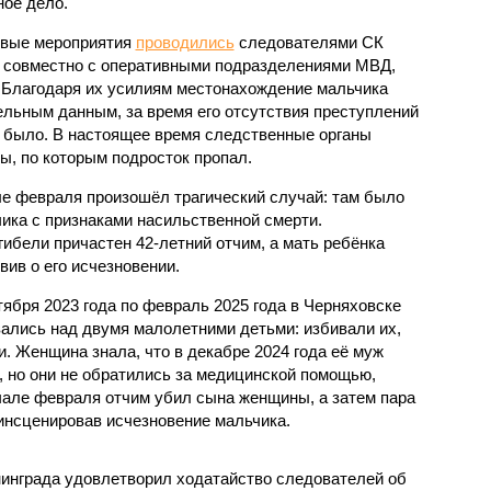
ное дело.
вые мероприятия
проводились
следователями СК
 совместно с оперативными подразделениями МВД,
 Благодаря их усилиям местонахождение мальчика
ельным данным, за время его отсутствия преступлений
 было. В настоящее время следственные органы
ы, по которым подросток пропал.
ле февраля произошёл трагический случай: там было
ика с признаками насильственной смерти.
гибели причастен 42-летний отчим, а мать ребёнка
вив о его исчезновении.
ября 2023 года по февраль 2025 года в Черняховске
вались над двумя малолетними детьми: избивали их,
. Женщина знала, что в декабре 2024 года её муж
, но они не обратились за медицинской помощью,
ачале февраля отчим убил сына женщины, а затем пара
инсценировав исчезновение мальчика.
инграда удовлетворил ходатайство следователей об