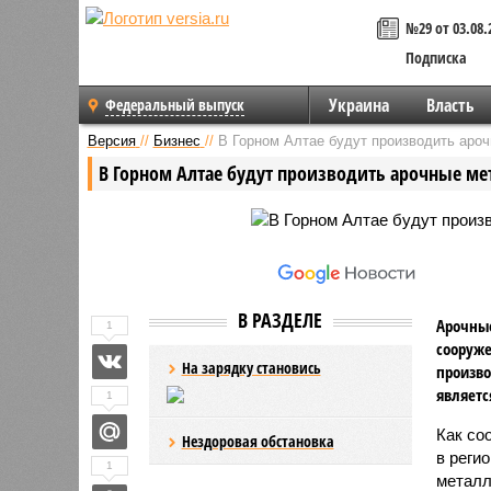
№29 от 03.08.
Подписка
Украина
Власть
Федеральный выпуск
Версия
//
Бизнес
//
В Горном Алтае будут производить аро
В Горном Алтае будут производить арочные ме
В РАЗДЕЛЕ
Арочные
1
сооруже
На зарядку становись
произво
являетс
1
Как со
Нездоровая обстановка
в реги
1
металл