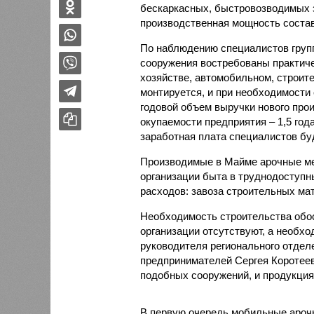
бескаркасных, быстровозводимых з
производственная мощность состави
По наблюдению специалистов груп
сооружения востребованы практиче
хозяйстве, автомобильном, строит
монтируется, и при необходимости 
годовой объем выручки нового прои
окупаемости предприятия – 1,5 год
заработная плата специалистов буд
Производимые в Майме арочные ме
организации быта в труднодоступн
расходов: завоза строительных мат
Необходимость строительства обос
организации отсутствуют, а необхо
руководителя регионального отдел
предпринимателей Сергея Коротеев
подобных сооружений, и продукция 
В первую очередь мобильные арочн