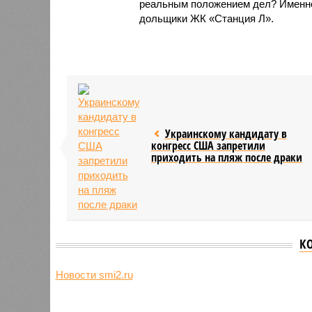
реальным положением дел? Именно 
дольщики ЖК «Станция Л».
Украинскому кандидату в
конгресс США запретили
приходить на пляж после драки
К
Новости smi2.ru
Версия
//
Общество
//
Земля уже не раз показывала человеч
Последние времена