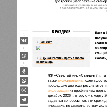
В нескольких станциях от уже с
продолжают ждать от компании Cap
В РАЗДЕЛЕ
Пока в 
1
получаю
Ваш счёт
соответ
жилищно
0
станций
сказать
«Единая Россия» против своего
назначенца
0
ЖК «Светлый мир «Станция Л»: та 
та же
анонсированная
схема дострой
прошедшие два года результатов, п
информации
из профильных портал
декабрю 2026 г., вторую – к марту 2
задается вопросом: как эти сроки
площадке, по свидетельствам доль