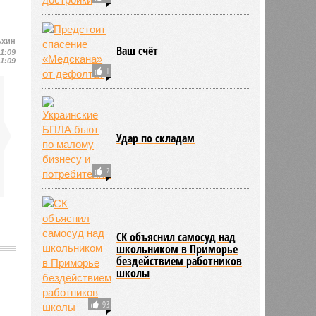
ьхин
Ваш счёт
11:09
11:09
1
Удар по складам
2
СК объяснил самосуд над
школьником в Приморье
бездействием работников
школы
93
798