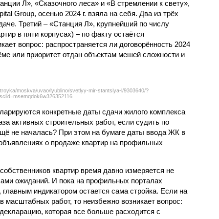
нции Л», «Сказочного леса» и «В стремлении к свету»,
tal Group, осенью 2024 г. взяла на себя. Два из трёх
даче. Третий – «Станция Л», крупнейший по числу
тир в пяти корпусах) – по факту остаётся
кает вопрос: распространяется ли договорённость 2024
ёме или приоритет отдан объектам мешей сложности и
troyka/moskva/uvao/lyublino/svetlyy-mir-stantsiya-l/9303640/?
sclid=msemqdok6w326352116
екларируются конкретные даты сдачи жилого комплекса
фаза активных строительных работ, если судить по
ещё не началась? При этом на бумаге даты ввода ЖК в
объявлениях о продаже квартир на профильных
собственников квартир время давно измеряется не
ами ожиданий. И пока на профильных порталах
 главным индикатором остается сама стройка. Если на
в масштабных работ, то неизбежно возникает вопрос:
 декларацию, которая все больше расходится с