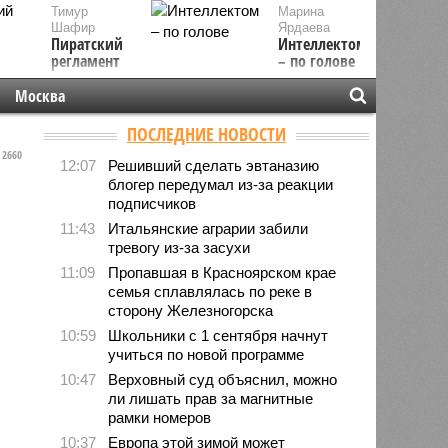
Тимур
Марина
Шафир
Ярдаева
Пиратский
Интеллектом
регламент
– по голове
Москва
ПОСЛЕДНИЕ НОВОСТИ
2660
12:07
Решивший сделать эвтаназию
блогер передумал из-за реакции
подписчиков
11:43
Итальянские аграрии забили
тревогу из-за засухи
11:09
Пропавшая в Красноярском крае
семья сплавлялась по реке в
сторону Железногорска
10:59
Школьники с 1 сентября начнут
учиться по новой программе
10:47
Верховный суд объяснил, можно
ли лишать прав за магнитные
рамки номеров
10:37
Европа этой зимой может