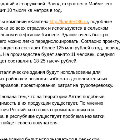
даний и сооружений. Завод откроется в Майме, его
т 10 тысяч кв метров в год.
пы компаний «Камтен»
http://kamtent86.ru
, подобные
ски во всех отраслях и используются в сельском
ельном и нефтяном бизнесе. Здание очень быстро
его можно легко передислоцировать. Согласно проекту,
зводства составит более 125 млн рублей в год, период
а. На производстве будет занято 11 человек, средняя
ет составлять 18-25 тысяч рублей.
таллические здания будут использованы для
ых районах и позволят избежать дополнительных
ериалов, проектирования, затрат на грузоперевозку.
нована тем, что на территории Алтая подобные
димость в их продукции существует. По мнению
ения Российского союза промышленников и
а, в республике существует проблема нехватки
найдет своего покупателя.
ые здания будут использоваться в сельском