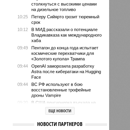
столкнуться с высокими ценами
на дизельное топливо
10:25
Петеру Сийярто грозит тюремный
срок
10:12
В МИД рассказали о потенциале
Владикавказа как международного
хаба
09:49
Пентагон до конца года испытает
космические перехватчики для
«Золотого купола» Трампа
09:44
OpenAI заморозила разработку
Astra после кибератаки на Hugging
Face
09:44
ВС РФ используют в бою
восстановленные трофейные
дроны Vampire
09:20
В США пенсионерка въехала на
автомобиле в здание детского
ЕЩЕ НОВОСТИ
сада
09:09
Российские школьники осенью
НОВОСТИ ПАРТНЕРОВ
будут отдыхать больше, чем