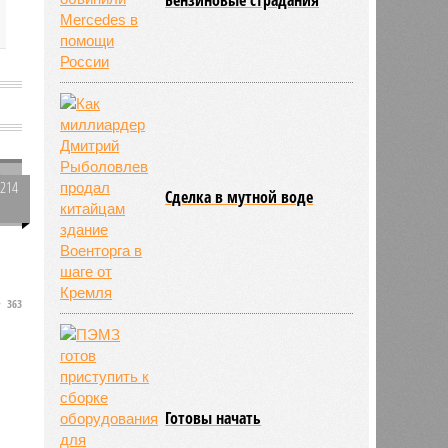
3214
Сделка в мутной воде
0
.
363
Готовы начать