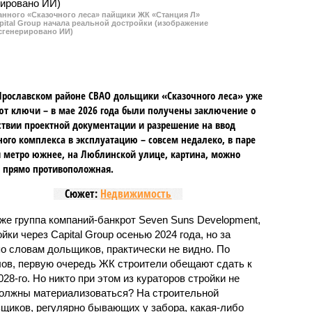
данного «Сказочного леса» пайщики ЖК «Станция Л»
ital Group начала реальной достройки (изображение
сгенерировано ИИ)
Ярославском районе СВАО дольщики «Сказочного леса» уже
т ключи – в мае 2026 года были получены заключение о
ствии проектной документации и разрешение на ввод
го комплекса в эксплуатацию – совсем недалеко, в паре
 метро южнее, на Люблинской улице, картина, можно
, прямо противоположная.
Сюжет:
Недвижимость
же группа компаний-банкрот Seven Suns Development,
ки через Capital Group осенью 2024 года, но за
о словам дольщиков, практически не видно. По
ов, первую очередь ЖК строители обещают сдать к
028-го. Но никто при этом из кураторов стройки не
 должны материализоваться? На строительной
щиков, регулярно бывающих у забора, какая-либо