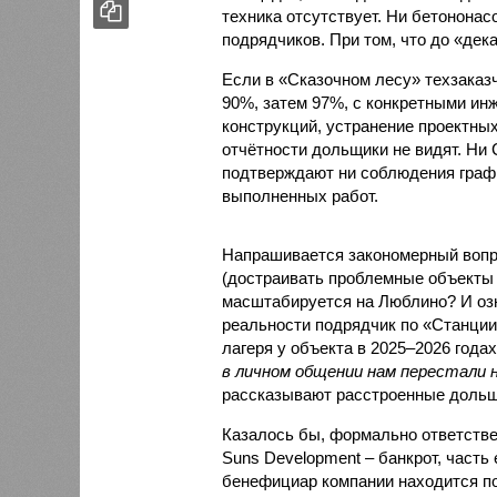
техника отсутствует. Ни бетононас
подрядчиков. При том, что до «дек
Если в «Сказочном лесу» техзаказч
90%, затем 97%, с конкретными и
конструкций, устранение проектных
отчётности дольщики не видят. Ни C
подтверждают ни соблюдения графи
выполненных работ.
Напрашивается закономерный вопро
(достраивать проблемные объекты 
масштабируется на Люблино? И озн
реальности подрядчик по «Станци
лагеря у объекта в 2025–2026 года
в личном общении нам перестали 
рассказывают расстроенные дольщ
Казалось бы, формально ответстве
Suns Development – банкрот, часть 
бенефициар компании находится под