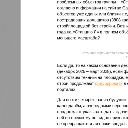
проблемных объектов группы – «Ста
согласно информации на сайтах Capi
объектов уже сданы или близки к с
пострадавших дольщиков (3908 квар
стройплощадкой без стройки. Возни
года на «Станцию Л» в полном объ
меньшего масштаба?
Источник: https://avaho.ru/novos
y
Если да, то на каком основании д
(декабрь 2026 – март 2028), если 
отсутствию техники на площадке, 
строй продолжают
фигурировать
в 
порталах.
Для почти четырёх тысяч будущих 
календарём, а очередными перенос
продолжают указывать даты сдачи,
ней по-прежнему не видно признако
не превращаются ли сроки ввода в