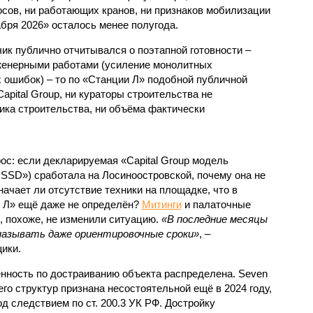
осов, ни работающих кранов, ни признаков мобилизации
абря 2026» осталось менее полугода.
ик публично отчитывался о поэтапной готовности –
нженерными работами (усиление монолитных
 ошибок) – то по «Станции Л» подобной публичной
apital Group, ни кураторы строительства не
ка строительства, ни объёма фактически
с: если декларируемая «Capital Group модель
SSD») сработала на Лосиноостровской, почему она не
ачает ли отсутствие техники на площадке, что в
и Л» ещё даже не определён?
Митинги
и палаточные
х, похоже, не изменили ситуацию.
«В последние месяцы
называть даже ориентировочные сроки»
, –
ики.
нность по достраиванию объекта распределена. Seven
его структур признана несостоятельной ещё в 2024 году,
 следствием по ст. 200.3 УК РФ. Достройку