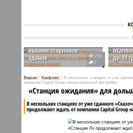
К
В Саратове жители
В Герм
пожаловались на
общест
покрашенное вместе с
осени 
окнами старинное
отапли
2934
здание
до 19 
0
В Саратове провели
Министр 
реставрацию гостиницы
Роберт Х
Версия
//
Конфликт
//
В нескольких станциях от уже сданн
«Европа», которая находится на
обществе
компании Capital Group начала реальной достройки
улице Горького. Местные жители
осени бу
«Станция ожидания» для доль
обратили внимание, что
до 19 гр
коричневой краской оказались
сделают 
В нескольких станциях от уже сданного «Сказо
покрашены не только стены, но и
социальн
продолжают ждать от компании Capital Group 
окна здания.