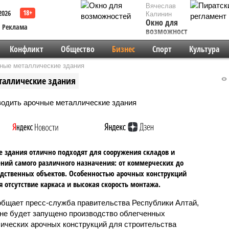
Вячеслав
2026
Калинин
Окно для
Реклама
возможностей
Конфликт
Общество
Бизнес
Спорт
Культура
чные металлические здания
таллические здания
 здания отлично подходят для сооружения складов и
ний самого различного назначения: от коммерческих до
дственных объектов. Особенностью арочных конструкций
я отсутствие каркаса и высокая скорость монтажа.
общает пресс-служба правительства Республики Алтай,
оне будет запущено производство облегченных
ических арочных конструкций для строительства