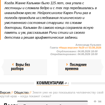
Когда Жанне Кальман было 115 лет, она упала с
лестницы и сломала бедро и с тех пор передвигалась в
инвалидном кресле. Нейропсихолог Карен Ричи раз в
полгода проводила исследования психического и
умственного состояния старушки: по словам
докторши, Кальман до самого конца сохраняла ясную
память и ум, рассказывая Ричи стихи из своего
детства и решая арифметические задачки.
Александр Кузьмин
Газета
«Наша версия» №29 от 03.08.2026
Опубликовано:
04.08.2026 18:00
Отредактировано:
04.08.2026 18:00
Воры без
Последние
разбора
времена
КОММЕНТАРИИ
0
Версия
//
Общество
//
Земля уже не раз показывала человечеству свой
крутой нрав – когда покажет снова?
144