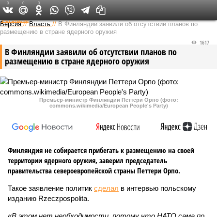
0
0
0
Федеральный выпуск
Версия
//
Власть
//
В Финляндии заявили об отсутствии планов по
размещению в стране ядерного оружия
1617
В Финляндии заявили об отсутствии планов по
размещению в стране ядерного оружия
Премьер-министр Финляндии Петтери Орпо (фото:
commons.wikimedia/European People's Party)
Финляндия не собирается прибегать к размещению на своей
территории ядерного оружия, заверил председатель
правительства североевропейской страны Петтери Орпо.
Такое заявление политик
сделал
в интервью польскому
изданию Rzeczpospolita.
«В этом нет необходимости, потому что НАТО сама по