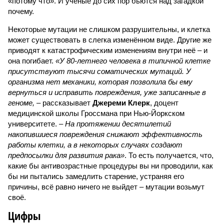
«потому что». И учёные до сих пор бьются над загадкой
почему.
Некоторые мутации не слишком разрушительны, и клетка
может существовать в слегка изменённом виде. Другие же
приводят к катастрофическим изменениям внутри неё – и
она погибает.
«У 80-летнего человека в типичной клетке
присутствуют тысячи соматических мутаций. У
организма нет механики, которая позволила бы ему
вернуться и исправить повреждения, уже записанные в
геноме,
– рассказывает
Джереми Клерк
, доцент
медицинской школы Гроссмана при Нью-Йоркском
университете.
– На протяжении десятилетий
накопившиеся повреждения снижают эффективность
работы клетки, а в некоторых случаях создают
предпосылки для развития рака»
. То есть получается, что,
какие бы антивозрастные процедуры вы ни проводили, как
бы ни пытались замедлить старение, устраняя его
причины, всё равно ничего не выйдет – мутации возьмут
своё.
Цифры