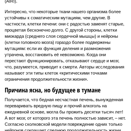
(AIRI).
Интересно, что некоторые ткани нашего организма более
устойчивы к соматическим мутациям, чем другие. В
частности, клетки печени: они с радостью заменят старые,
процветая бесконечно долго. С другой стороны, клетки
миокарда (среднего слоя сердечной мышцы) и нейроны
(клетки головного мозга) гораздо более подвержены
мутациям: если их функция деления и размножения
утрачена, восстановить её невозможно. Когда они
перестают функционировать, отказывают сердце и мозг,
что, разумеется, приводит к смерти. Авторы исследования
называют эти типы клеток «критическими точками
ограничения продолжительности жизни».
Причина ясна, но будущее в тумане
Получается, что бедная несчастная печень, вынужденная
переваривать вредную пищу и прочий алкоголь на
ежедневной основе, могла бы прожить десятки тысяч лет!
А вот мозг, от которого эта печень полностью зависит, – нет.
Согласно сколковской модели повреждение одних только
нейронов сокращает среднюю продолжительность жизни