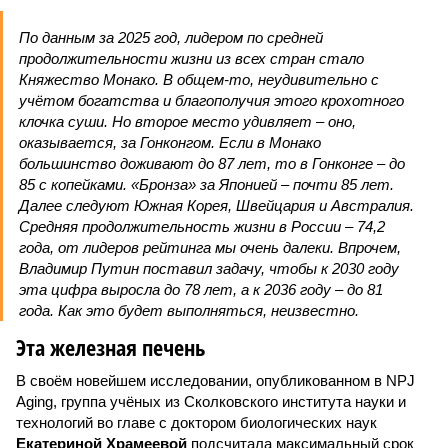
По данным за 2025 год, лидером по средней
продолжительности жизни из всех стран стало
Княжество Монако. В общем-то, неудивительно с
учётом богатства и благополучия этого крохотного
клочка суши. Но второе место удивляет – оно,
оказывается, за Гонконгом. Если в Монако
большинство доживают до 87 лет, то в Гонконге – до
85 с копейками. «Бронза» за Японией – почти 85 лет.
Далее следуют Южная Корея, Швейцария и Австралия.
Средняя продолжительность жизни в России – 74,2
года, от лидеров рейтинга мы очень далеки. Впрочем,
Владимир Путин поставил задачу, чтобы к 2030 году
эта цифра выросла до 78 лет, а к 2036 году – до 81
года. Как это будет выполняться, неизвестно.
Эта железная печень
В своём новейшем исследовании, опубликованном в NPJ
Aging, группа учёных из Сколковского института науки и
технологий во главе с доктором биологических наук
Екатериной Храмеевой
подсчитала максимальный срок