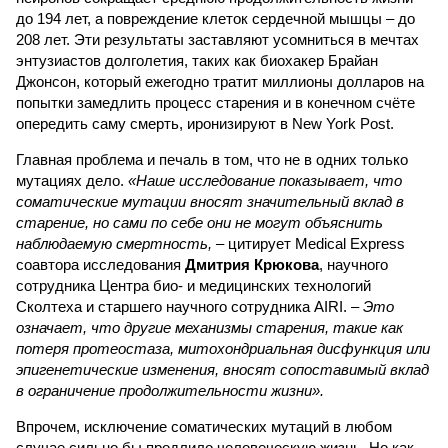
до 194 лет, а повреждение клеток сердечной мышцы – до
208 лет. Эти результаты заставляют усомниться в мечтах
энтузиастов долголетия, таких как биохакер Брайан
Джонсон, который ежегодно тратит миллионы долларов на
попытки замедлить процесс старения и в конечном счёте
опередить саму смерть, иронизируют в New York Post.
Главная проблема и печаль в том, что не в одних только
мутациях дело.
«Наше исследование показывает, что
соматические мутации вносят значительный вклад в
старение, но сами по себе они не могут объяснить
наблюдаемую смертность, –
цитирует Medical Express
соавтора исследования
Дмитрия Крюкова
, научного
сотрудника Центра био- и медицинских технологий
Сколтеха и старшего научного сотрудника AIRI. –
Это
означает, что другие механизмы старения, такие как
потеря протеостаза, митохондриальная дисфункция или
эпигенетические изменения, вносят сопоставимый вклад
в ограничение продолжительности жизни».
Впрочем, исключение соматических мутаций в любом
случае сильно бы продлило человеческую жизнь. Но как