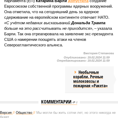
парламента (ЕП)
Катарина Барли
допустила
создание
Евросоюзом собственной программы ядерных вооружений.
Она отметила, что на сегодняшний день за ядерное
сдерживание на европейском континенте отвечает НАТО.
«С учётом недавних высказываний
Дональда Трампа
больше на это рассчитывать не приходится»
, – указала
Барли. Так она отреагировала на заявление экс-президента
США о намерении поощрять атаки на членов
Североатлантического альянса.
Виктория Степанова
Опубликовано:
19.02.2024 11:59
Отредактировано:
19.02.2024 11:59
Необычные
корабли. Речные
молоковозы и
пожарная «Ракета»
КОММЕНТАРИИ
0
Версия
//
Общество
//
Мы могли бы жить сотни лет, но этого никогда не
будет