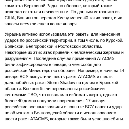
комитета Верховной Рады по обороне, который также
пожелал остаться неизвестным. По данным источника из
США, Вашингтон передал Киеву менее 40 таких ракет, и их
запасы иссякли еще в конце января.
Украина активно использовала эти ракеты для нанесения
ударов по российской территории, в том числе, по Курской,
Брянской, Белгородской и Ростовской областям.
Некоторые из этих атак привели к человеческим жертвам и
разрушениям. Последние случаи применения ATACMS
были зафиксированы в январе, о чем сообщало
российское Министерство обороны. Например, в ночь на 14
января ВСУ выпустили шесть ракет ATACMS и шесть
дальнобойных ракет Storm Shadow по целям в Брянской
области. Все они были перехвачены российскими
системами ПВО, что позволило избежать жертв, однако
более 40 домов получили повреждения. 17 января
российские военные заявили о попытке ВСУ нанести удар
по объектам в Белгородской области с использованием
шести ракет ATACMS, которые также были успешно сбиты.