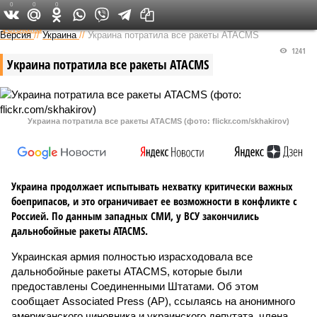
0
0
0
Федеральный выпуск
Версия
//
Украина
//
Украина потратила все ракеты ATACMS
1241
Украина потратила все ракеты ATACMS
Украина потратила все ракеты ATACMS (фото: flickr.com/skhakirov)
Украина продолжает испытывать нехватку критически важных
боеприпасов, и это ограничивает ее возможности в конфликте с
Россией. По данным западных СМИ, у ВСУ закончились
дальнобойные ракеты ATACMS.
Украинская армия полностью израсходовала все
дальнобойные ракеты ATACMS, которые были
предоставлены Соединенными Штатами. Об этом
сообщает Associated Press (AP), ссылаясь на анонимного
американского чиновника и украинского депутата, члена