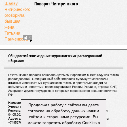
Поворот Чигиринского
87
Общероссийское издание журналистских расследований
«Версия»
Газета «Наша версия» основана Артёмом Боровиком в 1998 году как газета
расследований. Официальный сайт «Версия» публикует материалы
штатных и внештатных журналистов газеты и пристально следит за
событиями и новостями, происходящими в России, Украине, странах СНГ,
Америке и других государств, с которыми пересекается внешняя политика
РФ.
Наименование:
Cетевое издание «Версия»
Продолжая работу с сайтом вы даете
Учредитель:
ООО «Версия»,
Главный редактор:
Горевой Р. Г.
согласие на обработку данных нашим
Регистрационный номер Роскомнадзора:
ЭЛ № ФС 77 - 72681 от
04.05.2018 г.
сайтом и сторонними ресурсами. Вы
Адрес электронной почты и телефон редакции:
versia@versia.ru,
можете запретить обработку Cookies в
+74952760348