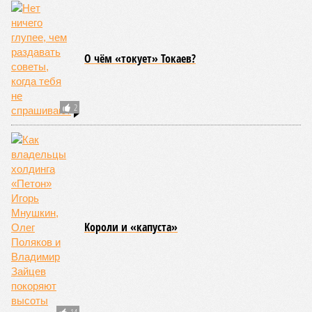
О чём «токует» Токаев?
2
Kороли и «капуста»