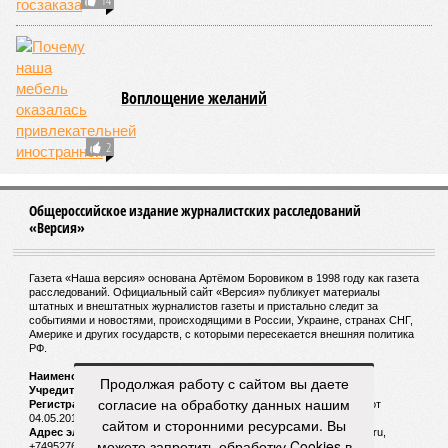
14
Воплощение желаний
2
Общероссийское издание журналистских расследований
«Версия»
Газета «Наша версия» основана Артёмом Боровиком в 1998 году как газета
расследований. Официальный сайт «Версия» публикует материалы
штатных и внештатных журналистов газеты и пристально следит за
событиями и новостями, происходящими в России, Украине, странах СНГ,
Америке и других государств, с которыми пересекается внешняя политика
РФ.
Наименование:
Cетевое издание «Версия»
Продолжая работу с сайтом вы даете
Учредитель:
ООО «Версия»,
Главный редактор:
Горевой Р. Г.
согласие на обработку данных нашим
Регистрационный номер Роскомнадзора:
ЭЛ № ФС 77 - 72681 от
04.05.2018 г.
сайтом и сторонними ресурсами. Вы
Адрес электронной почты и телефон редакции:
versia@versia.ru,
можете запретить обработку Cookies в
+74952760348