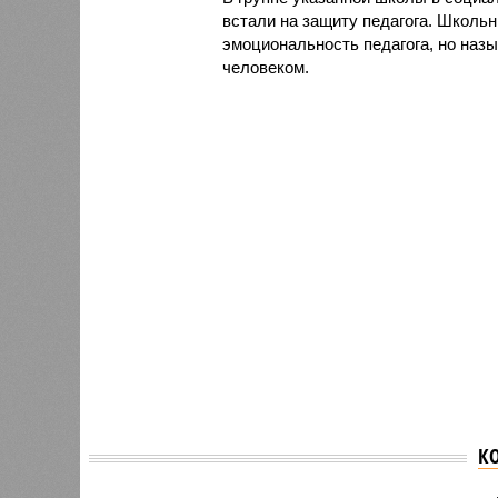
встали на защиту педагога. Школь
эмоциональность педагога, но наз
человеком.
К
Отдыхающие на пляже в
Чиновн
Тульской области смогли
област