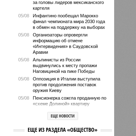
за головы лидеров мексиканского
картеля
05/08
Инфантино пообещал Марокко
финал чемпионата мира 2030 года
в обмен на поддержку на выборах
05/08
Организаторы опровергли
информацию об отмене
«Интервидения» в Саудовской
Аравии
05/08
Альпинисты из России
выдвинулись к месту пропажи
Наговициной на пике Победы
05/08
Оппозиция в Италии выступила
против продолжения поставок
оружия Киеву
05/08
Пенсионерка сожгла проданную по
«схеме Долиной» квартиру
05/08
Microsoft обвинила российских
ЕЩЕ НОВОСТИ
хакеров в глобальной охоте за
данными туристов через Wi-Fi в
отелях
НОВОСТИ ПАРТНЕРОВ