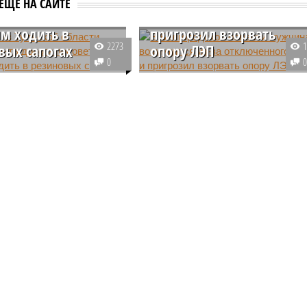
ЕЩЕ НА САЙТЕ
 посоветовал
за отключенного света и
м ходить в
пригрозил взорвать
2273
вых сапогах
опору ЛЭП
0
е деревни в Тульской
Житель Белгородской области
оказалось оторвано от
устроил скандал с сотрудникам
тного сообщения из-за
коммунальных служб из-за
с дорогой, которую
отключившегося электричества 
месяц назад. Глава
частном доме и заявил, что
тказался ремонтировать
взорвет опору ЛЭП.
порекомендовав людям
ся до своих домов в
х сапогах.