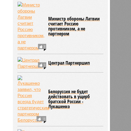
Россия и Аргентина
подпишут договор о
стратегическом
партнерстве
9
Министр обороны Латвии
считает Россию
противником, а не
партнером
8
Централ Партнершип
9
Белоруссия не будет
действовать в ущерб