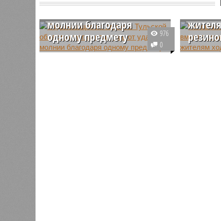
спастись от удара
дороги
молнии благодаря
жителя
976
одному предмету
резино
0
На пляже в Тульской области
Населени
несколько человек погибли в
области 
результате удара молнии.
транспор
Отдыхающие, на которых была
проблем 
резиновая обувь, смогли
размыло 
избежать трагических
района о
последствий.
проезд, 
добирать
резиновы