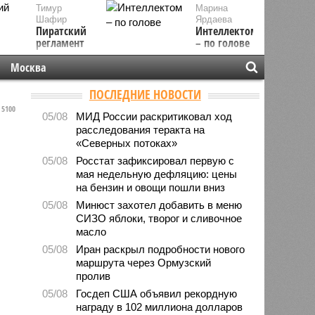
Тимур
Марина
Шафир
Ярдаева
Пиратский
Интеллектом
регламент
– по голове
Москва
ПОСЛЕДНИЕ НОВОСТИ
5100
05/08
МИД России раскритиковал ход
расследования теракта на
«Северных потоках»
05/08
Росстат зафиксировал первую с
мая недельную дефляцию: цены
на бензин и овощи пошли вниз
05/08
Минюст захотел добавить в меню
СИЗО яблоки, творог и сливочное
масло
05/08
Иран раскрыл подробности нового
маршрута через Ормузский
пролив
05/08
Госдеп США объявил рекордную
награду в 102 миллиона долларов