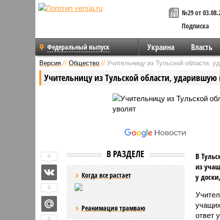
№29 от 03.08.
Подписка
Украина
Власть
Федеральный выпуск
Версия
//
Общество
//
Учительницу из Тульской области, у
Учительницу из Тульской области, ударившую
В РАЗДЕЛЕ
В Тульс
0
из учащ
Когда все растает
у доски
0
Учител
учащих
Реанимация трамваю
ответ 
0