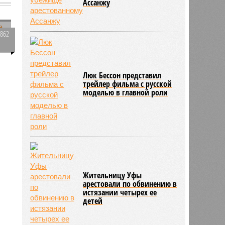
1862
Эквадор объяснил отказ в
0
убежище арестованному
Ассанжу
и
в
Люк Бессон представил
трейлер фильма с русской
моделью в главной роли