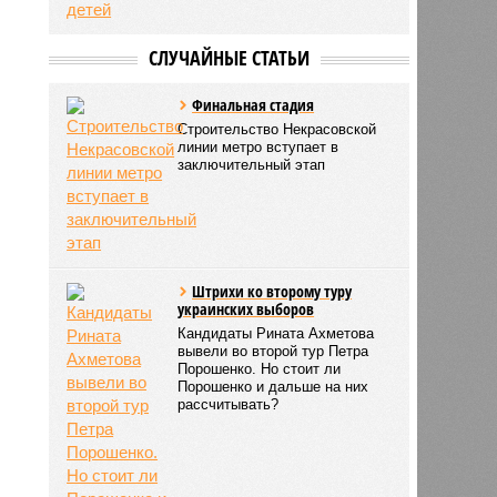
Жительницу Уфы
арестовали по обвинению в
истязании четырех ее
детей
СЛУЧАЙНЫЕ СТАТЬИ
Финальная стадия
Строительство Некрасовской
линии метро вступает в
заключительный этап
Штрихи ко второму туру
украинских выборов
Кандидаты Рината Ахметова
вывели во второй тур Петра
Порошенко. Но стоит ли