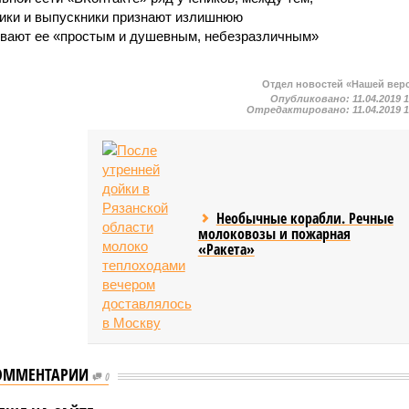
ники и выпускники признают излишнюю
ывают ее «простым и душевным, небезразличным»
Отдел новостей «Нашей вер
Опубликовано:
11.04.2019 
Отредактировано:
11.04.2019 
Необычные корабли. Речные
молоковозы и пожарная
«Ракета»
ОММЕНТАРИИ
0
ик из Тульской
В Белгородской области
и вместо ремонта
мужчина возмутился из