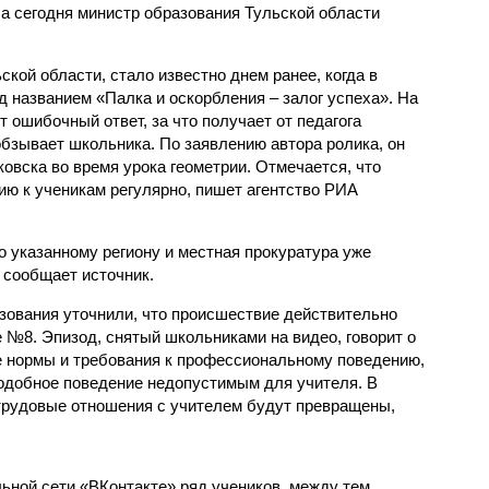
а сегодня министр образования Тульской области
кой области, стало известно днем ранее, когда в
 названием «Палка и оскорбления – залог успеха». На
т ошибочный ответ, за что получает от педагога
обзывает школьника. По заявлению автора ролика, он
овска во время урока геометрии. Отмечается, что
ию к ученикам регулярно, пишет агентство РИА
 указанному региону и местная прокуратура уже
 сообщает источник.
зования уточнили, что происшествие действительно
 №8. Эпизод, снятый школьниками на видео, говорит о
ие нормы и требования к профессиональному поведению,
подобное поведение недопустимым для учителя. В
, трудовые отношения с учителем будут превращены,
ьной сети «ВКонтакте» ряд учеников, между тем,