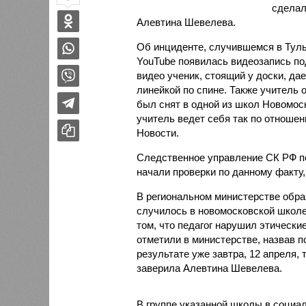
сделал
Алевтина Шевелева.
Об инциденте, случившемся в Тульс
YouTube появилась видеозапись под
видео ученик, стоящий у доски, дае
линейкой по спине. Также учитель 
был снят в одной из школ Новомоск
учитель ведет себя так по отношен
Новости.
Следственное управление СК РФ по
начали проверки по данному факту,
В региональном министерстве обра
случилось в новомосковской школе
том, что педагог нарушил этическ
отметили в министерстве, назвав 
результате уже завтра, 12 апреля
заверила Алевтина Шевелева.
В группе указанной школы в социал