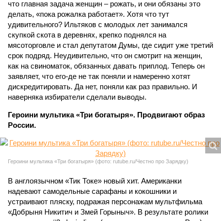
что главная задача женщин – рожать, и они обязаны это
делать, «пока рожалка работает». Хотя что тут
удивительного? Ильтяков с молодых лет занимался
скупкой скота в деревнях, крепко поднялся на
мясоторговле и стал депутатом Думы, где сидит уже третий
срок подряд. Неудивительно, что он смотрит на женщин,
как на свиноматок, обязанных давать приплод. Теперь он
заявляет, что его-де не так поняли и намеренно хотят
дискредитировать. Да нет, поняли как раз правильно. И
наверняка избиратели сделали выводы.
Героини мультика «Три богатыря». Продвигают образ
России.
Героини мультика «Три богатыря» (фото: rutube.ru/Честно про Зарядку)
В англоязычном «Тик Токе» новый хит. Американки
надевают самодельные сарафаны и кокошники и
устраивают пляску, подражая персонажам мультфильма
«Добрыня Никитич и Змей Горыныч». В результате ролики