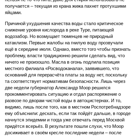
получается – текущая из крана жижа пахнет протухшими
яйцами.
Причиной ухудшения качества воды стало критическое
снижение уровня кислорода в реке Туре, питающей
водозабор. Но возмущает тюменцев не природный
катаклизм. Первые жалобы на гнилую воду прозвучали
ещё в середине июля. Однако, вместо того чтобы признать
проблему, власти традиционно решили сделать вид, что
ничего не произошло. Масла в огонь подлила позиция
местного филиала «Росводоканала», заявившего, что
оснований для перерасчёта платы за воду нет, поскольку
та соответствует нормативам безопасности. Лишь через
две недели губернатор Александр Моор решился
прокомментировать ситуацию и отдал распоряжение о
развозе по дворам чистой воды в автоцистернах. И то,
видимо, лишь после того, как в местном Роспотребнадзоре
ему объяснили: дескать, если так пойдёт дальше, в городе
начнутся эпидемии и тогда уже отвечать перед Москвой
придётся всерьёз. В результате пошли слухи, что Моор
досиживает в своём кресле последние недели – после