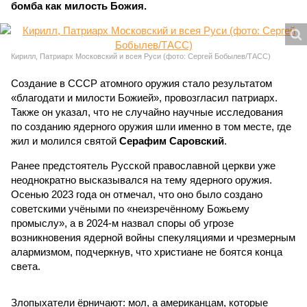
бомба как милость Божия.
Кирилл, Патриарх Московский и всея Руси (фото: Сергей Бобылев/ТАСС)
Создание в СССР атомного оружия стало результатом
«благодати и милости Божией», провозгласил патриарх.
Также он указал, что не случайно научные исследования
по созданию ядерного оружия шли именно в том месте, где
жил и молился святой
Серафим Саровский
.
Ранее предстоятель Русской православной церкви уже
неоднократно высказывался на тему ядерного оружия.
Осенью 2023 года он отмечал, что оно было создано
советскими учёными по «неизречённому Божьему
промыслу», а в 2024-м назвал споры об угрозе
возникновения ядерной войны спекуляциями и чрезмерным
алармизмом, подчеркнув, что христиане не боятся конца
света.
Злопыхатели ёрничают: мол, а американцам, которые