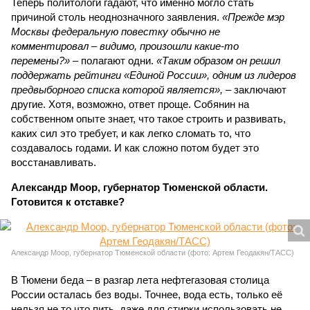
Теперь политологи гадают, что именно могло стать
причиной столь неоднозначного заявления.
«Прежде мэр
Москвы федеральную повестку обычно не
комментировал – видимо, произошли какие-то
перемены?»
– полагают одни.
«Таким образом он решил
поддержать рейтинги «Единой России», одним из лидеров
предвыборного списка которой является»,
– заключают
другие. Хотя, возможно, ответ проще. Собянин на
собственном опыте знает, что такое строить и развивать,
каких сил это требует, и как легко сломать то, что
создавалось годами. И как сложно потом будет это
восстанавливать.
Александр Моор, губернатор Тюменской области.
Готовится к отставке?
Александр Моор, губернатор Тюменской области (фото: Артем Геодакян/ТАСС)
В Тюмени беда – в разгар лета нефтегазовая столица
России осталась без воды. Точнее, вода есть, только её
нельзя не то что пить, даже для стирки использовать не