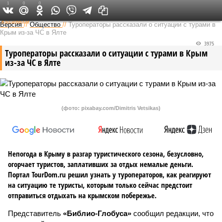
1
0
0
Федеральный выпуск
Версия
//
Общество
//
Туроператоры рассказали о ситуации с турами в
Крым из-за ЧС в Ялте
3975
Туроператоры рассказали о ситуации с турами в Крым
из-за ЧС в Ялте
(фото: pixabay.com/Dimitris Vetsikas)
Непогода в Крыму в разгар туристического сезона, безусловно,
огорчает туристов, заплативших за отдых немалые деньги.
Портал TourDom.ru решил узнать у туроператоров, как реагируют
на ситуацию те туристы, которым только сейчас предстоит
отправиться отдыхать на крымском побережье.
Представитель
«Библио-Глобуса»
сообщил редакции, что