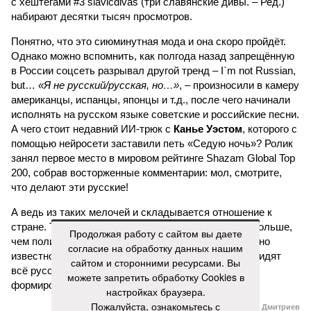
с хештегами #3 slavicdivas (три славянские дивы. – Ред.)
набирают десятки тысяч просмотров.
Понятно, что это сиюминутная мода и она скоро пройдёт.
Однако можно вспомнить, как полгода назад запрещённую
в России соцсеть разрывал другой тренд – I`m not Russian,
but…
«Я не русский/русская, но…»
, – произносили в камеру
американцы, испанцы, японцы и т.д., после чего начинали
исполнять на русском языке советские и российские песни.
А чего стоит недавний ИИ-трюк с
Канье Уэстом
, которого с
помощью нейросети заставили петь «Седую ночь»? Ролик
занял первое место в мировом рейтинге Shazam Global Top
200, собрав восторженные комментарии: мол, смотрите,
что делают эти русские!
А ведь из таких мелочей и складывается отношение к
стране. То, что мультики с песнями часто делают больше,
Продолжая работу с сайтом вы даете
чем политики своими речами, профессионалам давно
согласие на обработку данных нашим
известно. Но заявлять о том, что за границей ненавидят
сайтом и сторонними ресурсами. Вы
всё русское, конечно, намного проще, чем умело
можете запретить обработку Cookies в
формировать нужный имидж.
настройках браузера.
Пожалуйста, ознакомьтесь с
Иван Дмитриев