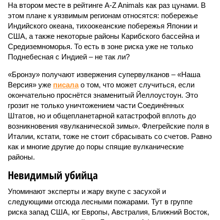
На втором месте в рейтинге A-Z Animals как раз цунами. В
этом плане к уязвимым регионам относятся: побережье
Индийского океана, тихо­океанские побережья Японии и
США, а также некоторые районы Карибского бассейна и
Средиземноморья. То есть в зоне риска уже не только
Поднебесная с Индией – не так ли?
«Бронзу» получают извержения супервулканов – «Наша
Версия» уже
писала
о том, что может случиться, если
окончательно проснётся знаменитый Йеллоустоун. Это
грозит не только уничтожением части Соединённых
Штатов, но и общепланетарной катастрофой вплоть до
возникновения «вулканической зимы». Флегрейские поля в
Италии, кстати, тоже не стоит сбрасывать со счетов. Равно
как и многие другие до поры спящие вулканические
районы.
Невидимый убийца
Упоминают эксперты и жару вкупе с засухой и
следующими отсюда лесными пожарами. Тут в группе
риска запад США, юг Европы, Австралия, Ближний Восток,