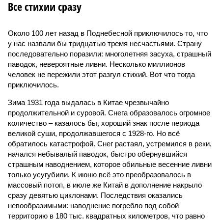
Все стихии сразу
Около 100 лет назад в Поднебесной приключилось то, что
у нас назвали бы тридцатью тремя несчастьями. Страну
последовательно поразили: многолетняя засуха, страшный
паводок, невероятные ливни. Несколько миллионов
человек не пережили этот разгул стихий. Вот что тогда
приключилось.
Зима 1931 года выдалась в Китае чрезвычайно
продолжительной и суровой. Снега образовалось огромное
количество – казалось бы, хороший знак после периода
великой суши, продолжавшегося с 1928-го. Но всё
обратилось катастрофой. Снег растаял, устремился в реки,
начался небывалый паводок, быстро обернувшийся
страшным наводнением, которое обильные весенние ливни
только усугубили. К июню всё это преобразовалось в
массовый потоп, в июле же Китай в дополнение накрыло
сразу девятью циклонами. Последствия оказались
невообразимыми: наводнение погребло под собой
территорию в 180 тыс. квадратных километров, что равно