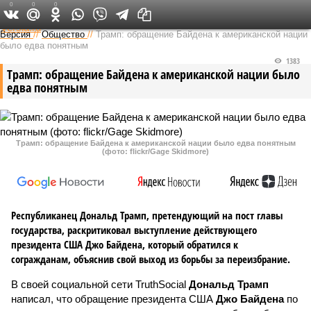
0
0
0
Федеральный выпуск
Версия
//
Общество
//
Трамп: обращение Байдена к американской нации
было едва понятным
1383
Трамп: обращение Байдена к американской нации было
едва понятным
Трамп: обращение Байдена к американской нации было едва понятным
(фото: flickr/Gage Skidmore)
Республиканец Дональд Трамп, претендующий на пост главы
государства, раскритиковал выступление действующего
президента США Джо Байдена, который обратился к
согражданам, объяснив свой выход из борьбы за переизбрание.
В своей социальной сети TruthSocial
Дональд Трамп
написал, что обращение президента США
Джо Байдена
по