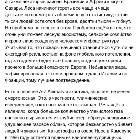
а также некоторые районы Бразилии и Африки к югу от
Сахары. Леса начинают гореть всё чаще и чаще,
достаточно посмотреть общемировую статистику; сотни
тысяч людей остаются без крова, десятки тысяч – гибнут.
Но проблема не только в этом. Проблема ещё и в том, что
огонь уничтожает лесную экосистему, сельское хозяйство
и кропотливо созданную человеком инфраструктуру.
Учитывая то, что пожары начинают становиться чуть ли не
ежегодной реальностью на фоне глобального потепления,
год за годом их будет всё больше, и здесь уже среди
прочего в большой опасности Европа. Небывалая жара,
зафиксированная в этом и прошлом годах в Италии и во
Франции, тому лучшее подтверждение.
Есть в перечне A-Z Animals и экзотика, впрочем, не менее
смертоносная. Это, в частности, «лимнические
извержения», о которых мало кто слышал. Речь идёт о
явлениях, когда большое количество углекислого газа
внезапно вырывается из глубин озёр, образуя невидимое
удушающее газовое облако, которое безжалостно убивает
людей и животных. Катастрофа на озере Ньос в Камеруне
в 1986 году остаётся одним из наиболее чудовищных