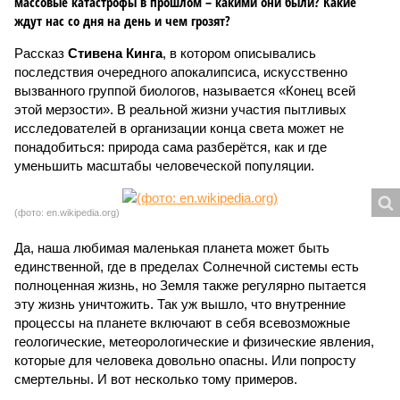
массовые катастрофы в прошлом – какими они были? Какие
ждут нас со дня на день и чем грозят?
Рассказ
Стивена Кинга
, в котором описывались
последствия очередного апокалипсиса, искусственно
вызванного группой биологов, называется «Конец всей
этой мерзости». В реальной жизни участия пытливых
исследователей в организации конца света может не
понадобиться: природа сама разберётся, как и где
уменьшить масштабы человеческой популяции.
(фото: en.wikipedia.org)
Да, наша любимая маленькая планета может быть
единственной, где в пределах Солнечной системы есть
полноценная жизнь, но Земля также регулярно пытается
эту жизнь уничтожить. Так уж вышло, что внутренние
процессы на планете включают в себя всевозможные
геологические, метеорологические и физические явления,
которые для человека довольно опасны. Или попросту
смертельны. И вот несколько тому примеров.