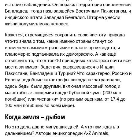
историю наблюдений. Он поразил территории современной
Бангладеш, тогда называвшейся Восточным Пакистаном, и
индийского штата Западная Бенгалия. Шторма унесли
жизни полумиллиона человек.
Кажется, стремящаяся сохранить свою чистоту природа
что-то знала о том, какие именно страны станут со
временем самыми «грязными» в плане производств, и
планомерно подтачивала их демографию. А как ещё
объяснить то, что в топ-10 природных катастроф почти все
места занимают бедствия, разразившиеся в Индии,
Пакистане, Бангладеш и Турции? Что характерно, Россию и
Европу подобные катастрофы никогда не затрагивали,
здесь беды были другими, включая массовый голод и
масштабные эпидемии вроде бубонной чумы (200 млн
погибших) или «испанки» (по разным оценкам, от 17,4 до
100 млн погибших во всём мире).
Когда земля – дыбом
Но это дела давно минувших дней. А что нам ждать в
дальнейшем? Авторы энциклопедии A-Z Animals,