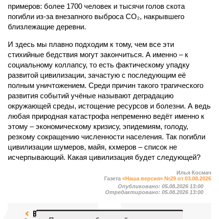
примеров: более 1700 человек и тысячи голов скота
погибли из-за внезапного выброса CO₂, накрывшего
близлежащие деревни.
И здесь мы плавно подходим к тому, чем все эти
стихийные бедствия могут закончиться. А именно – к
социальному коллапсу, то есть фактическому упадку
развитой цивилизации, зачастую с последующим её
полным уничтожением. Среди причин такого трагического
развития событий учёные называют деградацию
окружающей среды, истощение ресурсов и болезни. А ведь
любая природная катастрофа непременно ведёт именно к
этому – экономическому кризису, эпидемиям, голоду,
резкому сокращению численности населения. Так погибли
цивилизации шумеров, майя, кхмеров – список не
исчерпывающий. Какая цивилизация будет следующей?
Илья Космач
Газета
«Наша версия» №29 от 03.08.2026
Опубликовано:
05.08.2026 13:00
Отредактировано:
05.08.2026 13:00
Возраст
Инфантино