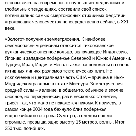
основываясь на современных научных исследованиях и
глобальных тенденциях, составили свой список
потенциально самых смертоносных стихийных бедствий,
угрожающих человечеству непосредственно сейчас, в XXI
веке.
«Золото» получили землетрясения. К наиболее
сейсмоопасным регионам относится Тихоокеанское
вулканическое огненное кольцо, включающее Индонезию,
Японию и западное побережье Северной и Южной Америки.
Турция, Иран, Индия и Непал также расположены на очень
активных линиях разломов тектонических плит. Не
исключение и центральная часть США – причина в Нью-
Мадридском разломе в штате Миссури. Землетрясения
средней силы – явление, в общем-то, обычное и вполне
сносное, но периодически, раз в несколько столетий,
трясёт так, что мало не покажется никому. К примеру, в
самом конце 2004 года бахнуло близ побережья
индонезийского острова Суматра, а следом пошли
огромные, превышающие высоту 15 метров, волны. Итог –
250 тыс. погибших.