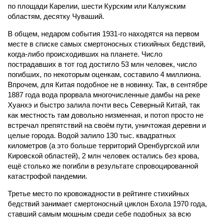
по площади Карелии, шести Курским или Калужским
областям, десятку Чуваший.
В общем, недаром события 1931-го находятся на первом
месте в списке самых смертоносных стихийных бедствий,
когда-либо происходивших на планете. Число
пострадавших в тот год достигло 53 млн человек, число
погибших, по некоторым оценкам, составило 4 миллиона.
Впрочем, для Китая подобное не в новинку. Так, в сентябре
1887 года вода прорвала многочисленные дамбы на реке
Хуанхэ и быстро залила почти весь Северный Китай, так
как местность там довольно низменная, и потоп просто не
встречал препятствий на своём пути, уничтожая деревни и
целые города. Водой залило 130 тыс. квадратных
километров (а это больше территорий Оренбургской или
Кировской областей), 2 млн человек остались без крова,
ещё столько же погибли в результате спровоцированной
катастрофой пандемии.
Третье место по кровожадности в рейтинге стихийных
бедствий занимает смертоносный циклон Бхола 1970 года,
ставший самым мощным среди себе подобных за всю