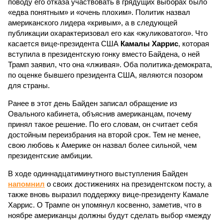
поводу его отказа участвовать в грядущих выборах было
«едва понятным» и «очень плохим». Политик назвал
американского лидера «кривым», а в следующей
публикации охарактеризовал его как «жуликоватого». Что
касается вице-президента США
Камалы Харрис
, которая
вступила в президентскую гонку вместо Байдена, о ней
Трамп заявил, что она «лживая». Оба политика-демократа,
по оценке бывшего президента США, являются позором
для страны.
Ранее в этот день Байден записал обращение из
Овального кабинета, объяснив американцам, почему
принял такое решение. По его словам, он считает себя
достойным переизбрания на второй срок. Тем не менее,
свою любовь к Америке он назвал более сильной, чем
президентские амбиции.
В ходе одиннадцатиминутного выступления Байден
напомнил
о своих достижениях на президентском посту, а
также вновь выразил поддержку вице-президенту Камале
Харрис. О Трампе он упомянул косвенно, заметив, что в
ноябре американцы должны будут сделать выбор «между