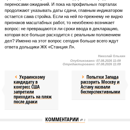
переносами ожиданий. И пока на профильных порталах
продолжают указывать даты сдачи, главным индикатором
остается сама стройка. Если на ней по-прежнему не видно
признаков масштабных работ, то неизбежно возникает
вопрос: не превращаются ли сроки ввода в декларацию,
которая все больше расходится с реальным положением
дел? Именно на этот вопрос сегодня больше всего ждут
ответа дольщики ЖК «Станция Л».
Николай Ольхин
Опубликовано:
07.08.2026 11:09
Отредактировано:
07.08.2026 11:09
Украинскому
Попытки Запада
кандидату в
рассорить Москву и
конгресс США
Астану назвали
запретили
бесперспективными
приходить на пляж
после драки
КОММЕНТАРИИ
0