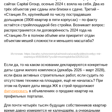
сайтах Capital Group, осенью 2024 г. взяла на себя. Два из
трёх объектов уже сданы или близки к сдаче. Третий –
«Станция Л», крупнейший по числу пострадавших
дольщиков (3908 квартир в пяти корпусах) – по факту
остаётся стройплощадкой без стройки. Возникает вопрос:
распространяется ли договорённость 2024 года на
«Станцию Л» в полном объёме или приоритет отдан
объектам мешей сложности и меньшего масштаба?
Источник: https://avaho.ru/novostroyka/moskva/uvao/lyublino/svetlyy-mir-
stantsiya-l/9303640/?ysclid=msemqdok6w326352116
Если да, то на каком основании декларируются конкретные
даты сдачи жилого комплекса (декабрь 2026 – март 2028),
если фаза активных строительных работ, если судить по
отсутствию техники на площадке, ещё не началась? При
этом на бумаге даты ввода ЖК в строй продолжают
фигурировать
в объявлениях о продаже квартир на
профильных порталах.
Для почти четырёх тысяч будущих собственников квартир
время давно измеряется не календарём, а очередными