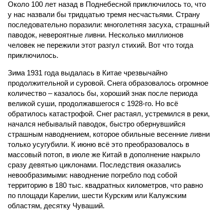
Около 100 лет назад в Поднебесной приключилось то, что
у нас назвали бы тридцатью тремя несчастьями. Страну
последовательно поразили: многолетняя засуха, страшный
паводок, невероятные ливни. Несколько миллионов
человек не пережили этот разгул стихий. Вот что тогда
приключилось.
Зима 1931 года выдалась в Китае чрезвычайно
продолжительной и суровой. Снега образовалось огромное
количество – казалось бы, хороший знак после периода
великой суши, продолжавшегося с 1928-го. Но всё
обратилось катастрофой. Снег растаял, устремился в реки,
начался небывалый паводок, быстро обернувшийся
страшным наводнением, которое обильные весенние ливни
только усугубили. К июню всё это преобразовалось в
массовый потоп, в июле же Китай в дополнение накрыло
сразу девятью циклонами. Последствия оказались
невообразимыми: наводнение погребло под собой
территорию в 180 тыс. квадратных километров, что равно
по площади Карелии, шести Курским или Калужским
областям, десятку Чуваший.