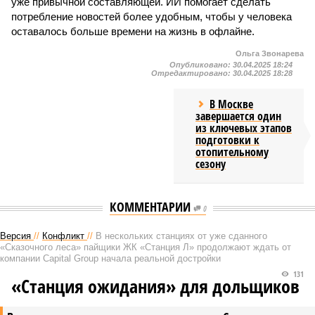
уже привычной составляющей. ИИ помогает сделать
потребление новостей более удобным, чтобы у человека
оставалось больше времени на жизнь в офлайне.
Ольга Звонарева
Опубликовано:
30.04.2025 18:24
Отредактировано:
30.04.2025 18:28
В Москве
завершается один
из ключевых этапов
подготовки к
отопительному
сезону
КОММЕНТАРИИ
0
Версия
//
Конфликт
//
В нескольких станциях от уже сданного
«Сказочного леса» пайщики ЖК «Станция Л» продолжают ждать от
компании Capital Group начала реальной достройки
131
«Станция ожидания» для дольщиков