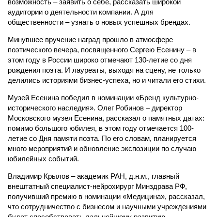
возможность – заявить о себе, рассказать широкой
аудитории о деятельности компании. А для
общественности – узнать о новых успешных брендах.
Минувшее вручение наград прошло в атмосфере
поэтического вечера, посвященного Сергею Есенину – в
этом году в России широко отмечают 130-летие со дня
рождения поэта. И лауреаты, выходя на сцену, не только
делились историями бизнес-успеха, но и читали его стихи.
Музей Есенина победил в номинации «Бренд культурно-
исторического наследия». Олег Робинов – директор
Московского музея Есенина, рассказал о памятных датах:
помимо большого юбилея, в этом году отмечается 100-
летие со Дня памяти поэта. По его словам, планируется
много мероприятий и обновление экспозиции по случаю
юбилейных событий.
Владимир Крылов – академик РАН, д.н.м., главный
внештатный специалист-нейрохирург Минздрава РФ,
получивший премию в номинации «Медицина», рассказал,
что сотрудничество с бизнесом и научными учреждениями
будет способствовать дальнейшему развитию