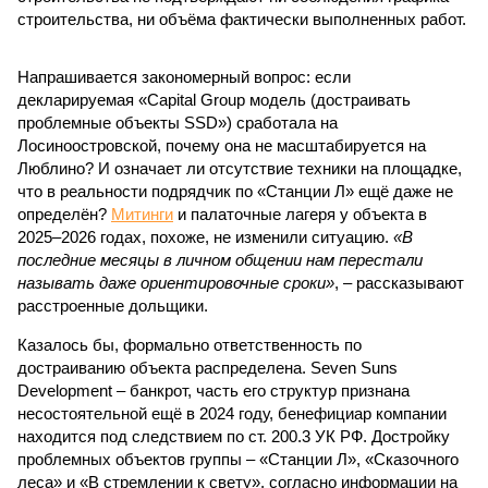
строительства, ни объёма фактически выполненных работ.
Напрашивается закономерный вопрос: если
декларируемая «Capital Group модель (достраивать
проблемные объекты SSD») сработала на
Лосиноостровской, почему она не масштабируется на
Люблино? И означает ли отсутствие техники на площадке,
что в реальности подрядчик по «Станции Л» ещё даже не
определён?
Митинги
и палаточные лагеря у объекта в
2025–2026 годах, похоже, не изменили ситуацию.
«В
последние месяцы в личном общении нам перестали
называть даже ориентировочные сроки»
, – рассказывают
расстроенные дольщики.
Казалось бы, формально ответственность по
достраиванию объекта распределена. Seven Suns
Development – банкрот, часть его структур признана
несостоятельной ещё в 2024 году, бенефициар компании
находится под следствием по ст. 200.3 УК РФ. Достройку
проблемных объектов группы – «Станции Л», «Сказочного
леса» и «В стремлении к свету», согласно информации на