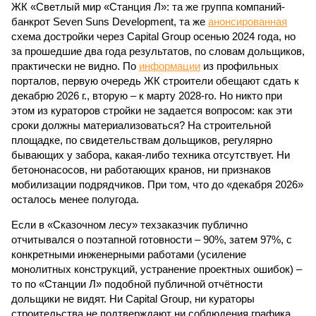
ЖК «Светлый мир «Станция Л»: та же группа компаний-
банкрот Seven Suns Development, та же
анонсированная
схема достройки через Capital Group осенью 2024 года, но
за прошедшие два года результатов, по словам дольщиков,
практически не видно. По
информации
из профильных
порталов, первую очередь ЖК строители обещают сдать к
декабрю 2026 г., вторую – к марту 2028-го. Но никто при
этом из кураторов стройки не задается вопросом: как эти
сроки должны материализоваться? На строительной
площадке, по свидетельствам дольщиков, регулярно
бывающих у забора, какая-либо техника отсутствует. Ни
бетононасосов, ни работающих кранов, ни признаков
мобилизации подрядчиков. При том, что до «декабря 2026»
осталось менее полугода.
Если в «Сказочном лесу» техзаказчик публично
отчитывался о поэтапной готовности – 90%, затем 97%, с
конкретными инженерными работами (усиление
монолитных конструкций, устранение проектных ошибок) –
то по «Станции Л» подобной публичной отчётности
дольщики не видят. Ни Capital Group, ни кураторы
строительства не подтверждают ни соблюдения графика