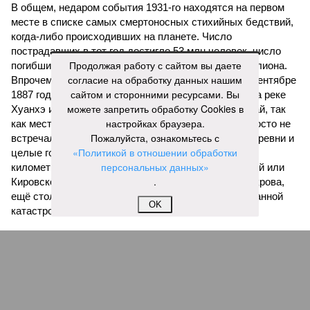
В общем, недаром события 1931-го находятся на первом
месте в списке самых смертоносных стихийных бедствий,
когда-либо происходивших на планете. Число
пострадавших в тот год достигло 53 млн человек, число
Продолжая работу с сайтом вы даете
погибших, по некоторым оценкам, составило 4 миллиона.
согласие на обработку данных нашим
Впрочем, для Китая подобное не в новинку. Так, в сентябре
сайтом и сторонними ресурсами. Вы
1887 года вода прорвала многочисленные дамбы на реке
можете запретить обработку Cookies в
Хуанхэ и быстро залила почти весь Северный Китай, так
настройках браузера.
как местность там довольно низменная, и потоп просто не
Пожалуйста, ознакомьтесь с
встречал препятствий на своём пути, уничтожая деревни и
«Политикой в отношении обработки
целые города. Водой залило 130 тыс. квадратных
персональных данных»
километров (а это больше территорий Оренбургской или
.
Кировской областей), 2 млн человек остались без крова,
ещё столько же погибли в результате спровоцированной
OK
катастрофой пандемии.
Третье место по кровожадности в рейтинге стихийных
бедствий занимает смертоносный циклон Бхола 1970 года,
ставший самым мощным среди себе подобных за всю
историю наблюдений. Он поразил территории современной
Бангладеш, тогда называвшейся Восточным Пакистаном, и
индийского штата Западная Бенгалия. Шторма унесли