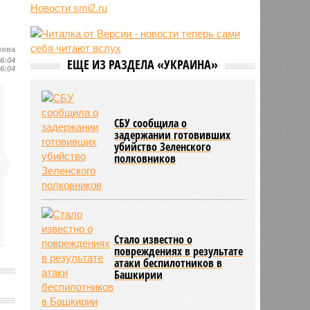
Новости smi2.ru
06/08
Euractiv: закрытие границы с
Россией спровоцировало спад
экономики Финляндии
нова
06/08
Минобрнауки осенью примет
16:04
ЕЩЕ ИЗ РАЗДЕЛА «УКРАИНА»
решение о правилах приёма на
16:04
платные места в вузах
СБУ сообщила о
задержании готовивших
убийство Зеленского
полковников
Стало известно о
повреждениях в результате
атаки беспилотников в
Башкирии