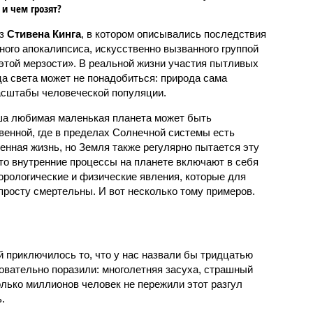
 и чем грозят?
аз
Стивена Кинга
, в котором описывались последствия
ного апокалипсиса, искусственно вызванного группой
 этой мерзости». В реальной жизни участия пытливых
ца света может не понадобиться: природа сама
масштабы человеческой популяции.
ша любимая маленькая планета может быть
венной, где в пределах Солнечной системы есть
енная жизнь, но Земля также регулярно пытается эту
что внутренние процессы на планете включают в себя
орологические и физические явления, которые для
просту смертельны. И вот несколько тому примеров.
й приключилось то, что у нас назвали бы тридцатью
овательно поразили: многолетняя засуха, страшный
олько миллионов человек не пережили этот разгул
.