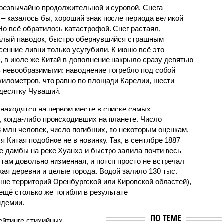
чрезвычайно продолжительной и суровой. Снега
 – казалось бы, хороший знак после периода великой
Но всё обратилось катастрофой. Снег растаял,
валый паводок, быстро обернувшийся страшным
енние ливни только усугубили. К июню всё это
, в июле же Китай в дополнение накрыло сразу девятью
 невообразимыми: наводнение погребло под собой
километров, что равно по площади Карелии, шести
десятку Чуваший.
 находятся на первом месте в списке самых
 когда-либо происходивших на планете. Число
3 млн человек, число погибших, по некоторым оценкам,
 Китая подобное не в новинку. Так, в сентябре 1887
е дамбы на реке Хуанхэ и быстро залила почти весь
 там довольно низменная, и потоп просто не встречал
жая деревни и целые города. Водой залило 130 тыс.
ьше территорий Оренбургской или Кировской областей),
 ещё столько же погибли в результате
ндемии.
ПО ТЕМЕ
ейтинге стихийных