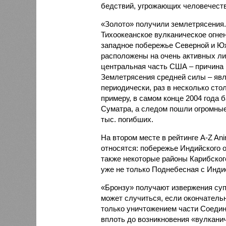
бедствий, угрожающих человечеству
«Золото» получили землетрясения.
Тихоокеанское вулканическое огне
западное побережье Северной и Юж
расположены на очень активных ли
центральная часть США – причина
Землетрясения средней силы – явле
периодически, раз в несколько стол
примеру, в самом конце 2004 года 
Суматра, а следом пошли огромные
тыс. погибших.
На втором месте в рейтинге A-Z An
относятся: побережье Индийского о
также некоторые районы Карибского
уже не только Поднебесная с Индие
«Бронзу» получают извержения су
может случиться, если окончатель
только уничтожением части Соеди
вплоть до возникновения «вулканич