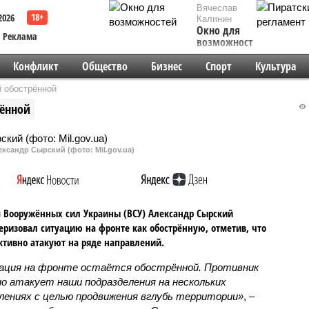
Вячеслав
2026
Калинин
Окно для
Реклама
возможностей
Конфликт
Общество
Бизнес
Спорт
Культура
 обострённой
рённой
ксандр Сырский (фото: Mil.gov.ua)
 Вооружённых сил Украины (ВСУ) Александр Сырский
еризовал ситуацию на фронте как обострённую, отметив, что
ктивно атакуют на ряде направлений.
ция на фронте остаётся обострённой. Противник
о атакует наши подразделения на нескольких
лениях с целью продвижения вглубь территории»
, –