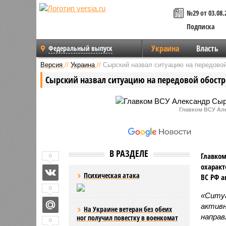
№29 от 03.08.
Подписка
Украина
Власть
Федеральный выпуск
Версия
//
Украина
//
Сырский назвал ситуацию на передовой
Сырский назвал ситуацию на передовой обост
Главком ВСУ Але
В РАЗДЕЛЕ
Главком
0
охаракт
Психическая атака
ВС РФ а
0
«Ситуа
активн
На Украине ветеран без обеих
направ
ног получил повестку в военкомат
0