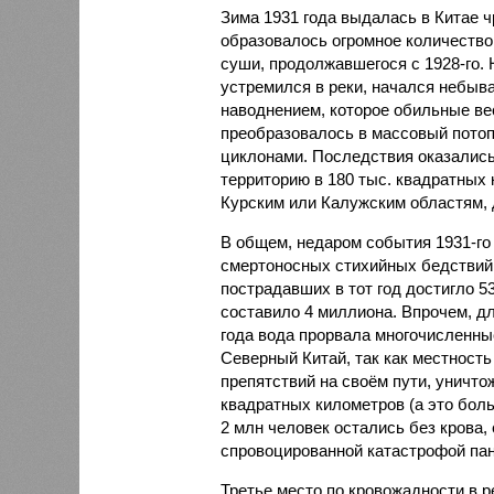
Зима 1931 года выдалась в Китае 
образовалось огромное количество
суши, продолжавшегося с 1928-го. 
устремился в реки, начался небы
наводнением, которое обильные вес
преобразовалось в массовый потоп
циклонами. Последствия оказались
территорию в 180 тыс. квадратных 
Курским или Калужским областям, 
В общем, недаром события 1931-го
смертоносных стихийных бедствий,
пострадавших в тот год достигло 5
составило 4 миллиона. Впрочем, для
года вода прорвала многочисленны
Северный Китай, так как местность
препятствий на своём пути, уничто
квадратных километров (а это бол
2 млн человек остались без крова,
спровоцированной катастрофой па
Третье место по кровожадности в р