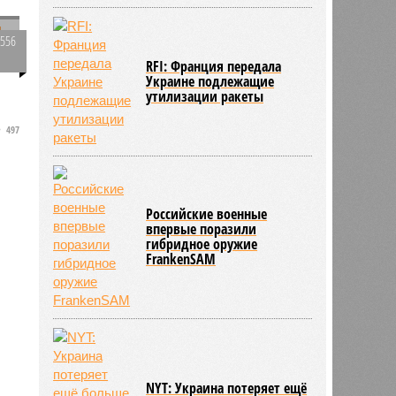
2556
о
0
RFI: Франция передала
Украине подлежащие
утилизации ракеты
я
497
Российские военные
впервые поразили
гибридное оружие
FrankenSAM
NYT: Украина потеряет ещё