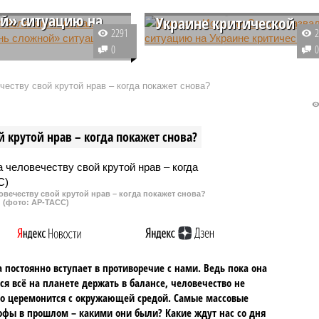
 «очень, очень
назвал ситуацию на
й» ситуацию на
Украине критической
2291
Глава испанского кабмина Педр
0
всему, украинский лидер
Санчес сообщил о разговоре с
ывает радости
лидером Украины Владимиром
еству свой крутой нрав – когда покажет снова?
льно ситуации, которая
Зеленским, назвав сложившуюс
няшний день
в республике ситуацию
ется на линии боевых
критической.
 крутой нрав – когда покажет снова?
 для ВСУ.
овечеству свой крутой нрав – когда покажет снова?
(фото: АР-ТАСС)
 постоянно вступает в противоречие с нами. Ведь пока она
ся всё на планете держать в балансе, человечество не
о церемонится с окружающей средой. Самые массовые
офы в прошлом – какими они были? Какие ждут нас со дня