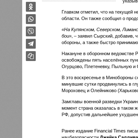
указыв
Главком отметил, что на текущей 
области. Он также сообщил о продо
«На Купянском, Северском, Лиман
бои»
, – заявил Сырский, добавив,
обороны, а также быстро принимаю
Накануне в оборонном ведомстве Р
освобождены пять населённых пунк
Огурцово, Плетеневку, Пыльную и 
В это воскресенье в Минобороны с
минувшие сутки продвинулись в гл
Мороховец и Олейниково (Харьковс
Замглавы военной разведки Украи
момент страна оказалась в таком 
РФ, допустив дальнейшее ухудшен
Ранее издание Financial Times пис
нацбезопасности
Джейка Саллива