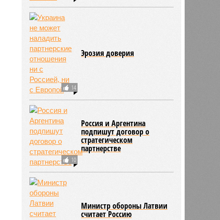
Эрозия доверия
14
Россия и Аргентина
подпишут договор о
стратегическом
партнерстве
10
Министр обороны Латвии
считает Россию