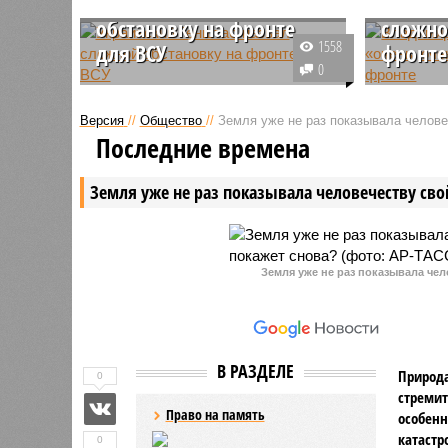
назвал сложной
назвал
обстановку на фронте
сложно
1558
для ВСУ
фронте
0
В Генштабе Вооружённых сил
Судя по 
Украины (ВСУ) оценили
не испыт
Версия
//
Общество
//
Земля уже не раз показывала человеч
ситуацию на передовой как
относите
Последние времена
сложную для украинских войск,
на сегод
отметив превосходство ВС РФ в
складыва
Земля уже не раз показывала человечеству свой
численности и техническом
действий
оснащении.
Земля уже не раз показывала чел
В РАЗДЕЛЕ
Природа
0
стремит
Право на память
особенн
катастр
0