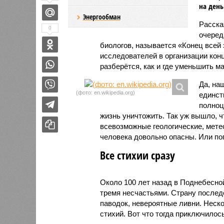
на день
Энергообман
Расск
0
очеред
биологов, называется «Конец всей
исследователей в организации кон
разберётся, как и где уменьшить 
Да, на
(фото: en.wikipedia.org)
единст
полноц
жизнь уничтожить. Так уж вышло, 
всевозможные геологические, мете
человека довольно опасны. Или по
Все стихии сразу
Около 100 лет назад в Поднебесно
тремя несчастьями. Страну послед
паводок, невероятные ливни. Неск
стихий. Вот что тогда приключилось