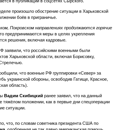
ается в публикации в соцсетях Сырского.
неделе произошло обострение ситуации в Харьковской
лжении боёв в приграничье.
ском, Покровском направлениях продолжаются горячие
 что предпринимаются меры в целях укрепления
тся решения, включая кадровые.
Ф заявили, что российскими военными были
тов Харьковской области, включая Борисовку,
Стрелечью.
ообщили, что военные РФ группировки «Север» за
убь украинской обороны, освободив Гатище, Красное,
кая область).
ны
Вадим Скибицкий
ранее заявил, что на данный
же тяжёлом положении, как в первые дни спецоперации
ие ситуации.
ало, что, по словам советника президента США по
на
, одобренная не так давно американская помощь