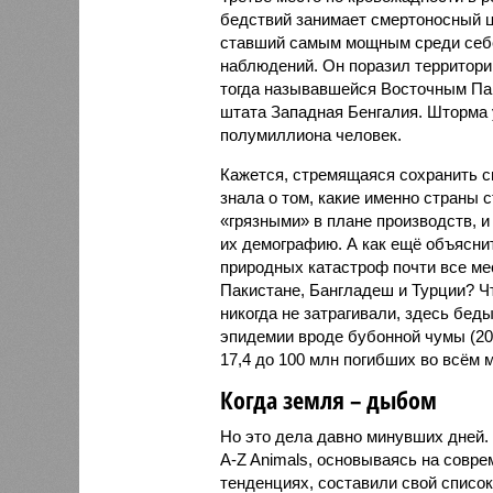
бедствий занимает смертоносный ц
ставший самым мощным среди себе
наблюдений. Он поразил территори
тогда называвшейся Восточным Пак
штата Западная Бенгалия. Шторма 
полумиллиона человек.
Кажется, стремящаяся сохранить с
знала о том, какие именно страны 
«грязными» в плане производств, 
их демографию. А как ещё объяснить
природных катастроф почти все ме
Пакистане, Бангладеш и Турции? Ч
никогда не затрагивали, здесь бе
эпидемии вроде бубонной чумы (200
17,4 до 100 млн погибших во всём м
Когда земля – дыбом
Но это дела давно минувших дней.
A-Z Animals, основываясь на совр
тенденциях, составили свой списо