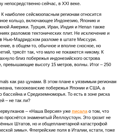
 непосредственно сейчас, в XXI веке.
 К наиболее сейсмоопасным регионам относится
нное кольцо, включающее Индонезию, Японию и
ной Америки. Турция, Иран, Индия и Непал также
ниях разломов тектонических плит. Не исключение и
 в Нью-Мадридском разломе в штате Миссури.
ние, в общем-то, обычное и вполне сносное, но
етий, трясёт так, что мало не покажется никому. К
бахнуло близ побережья индонезийского острова
, превышающие высоту 15 метров, волны. Итог – 250
imals как раз цунами. В этом плане к уязвимым регионам
кеана, тихо­океанские побережья Японии и США, а
 бассейна и Средиземноморья. То есть в зоне риска
й – не так ли?
первулканов – «Наша Версия» уже
писала
о том, что
но проснётся знаменитый Йеллоустоун. Это грозит не
нённых Штатов, но и общепланетарной катастрофой
еской зимы». Флегрейские поля в Италии, кстати, тоже