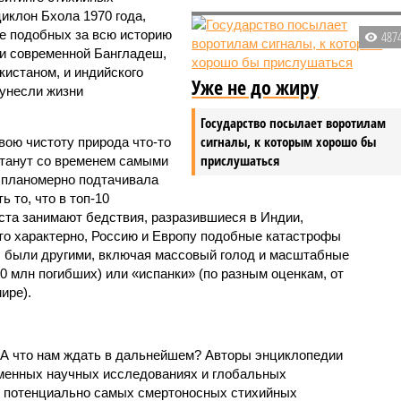
иклон Бхола 1970 года,
 подобных за всю историю
487
и современной Бангладеш,
истаном, и индийского
Уже не до жиру
унесли жизни
Государство посылает воротилам
сигналы, к которым хорошо бы
вою чистоту природа что-то
прислушаться
станут со временем самыми
и планомерно подтачивала
 то, что в топ-10
ста занимают бедствия, разразившиеся в Индии,
то характерно, Россию и Европу подобные катастрофы
ды были другими, включая массовый голод и масштабные
 млн погибших) или «испанки» (по разным оценкам, от
ире).
 А что нам ждать в дальнейшем? Авторы энциклопедии
еменных научных исследованиях и глобальных
к потенциально самых смертоносных стихийных