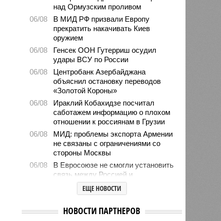
над Ормузским проливом
06/08
В МИД РФ призвали Европу
прекратить накачивать Киев
оружием
06/08
Генсек ООН Гутерриш осудил
удары ВСУ по России
06/08
Центробанк Азербайджана
объяснил остановку переводов
«Золотой Короны»
06/08
Ираклий Кобахидзе посчитал
саботажем информацию о плохом
отношении к россиянам в Грузии
06/08
МИД: проблемы экспорта Армении
не связаны с ограничениями со
стороны Москвы
06/08
В Евросоюзе не смогли установить
связь между Россией и
миграционным кризисом в Сеуте
ЕЩЕ НОВОСТИ
06/08
Ямпольская объяснила причины
проблем с поступлением в
НОВОСТИ ПАРТНЕРОВ
ведущие вузы страны