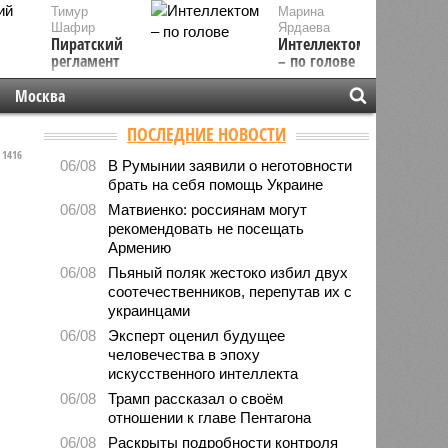
Тимур
Марина
Шафир
Ярдаева
Пиратский
Интеллектом
регламент
– по голове
Москва
ПОСЛЕДНИЕ НОВОСТИ
1416
06/08
В Румынии заявили о неготовности
брать на себя помощь Украине
06/08
Матвиенко: россиянам могут
рекомендовать не посещать
Армению
06/08
Пьяный поляк жестоко избил двух
соотечественников, перепутав их с
украинцами
06/08
Эксперт оценил будущее
человечества в эпоху
искусственного интеллекта
06/08
Трамп рассказал о своём
отношении к главе Пентагона
06/08
Раскрыты подробности контроля