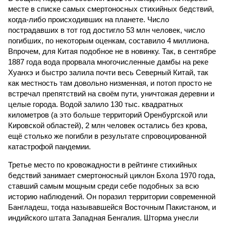
месте в списке самых смертоносных стихийных бедствий,
когда-либо происходивших на планете. Число
пострадавших в тот год достигло 53 млн человек, число
погибших, по некоторым оценкам, составило 4 миллиона.
Впрочем, для Китая подобное не в новинку. Так, в сентябре
1887 года вода прорвала многочисленные дамбы на реке
Хуанхэ и быстро залила почти весь Северный Китай, так
как местность там довольно низменная, и потоп просто не
встречал препятствий на своём пути, уничтожая деревни и
целые города. Водой залило 130 тыс. квадратных
километров (а это больше территорий Оренбургской или
Кировской областей), 2 млн человек остались без крова,
ещё столько же погибли в результате спровоцированной
катастрофой пандемии.
Третье место по кровожадности в рейтинге стихийных
бедствий занимает смертоносный циклон Бхола 1970 года,
ставший самым мощным среди себе подобных за всю
историю наблюдений. Он поразил территории современной
Бангладеш, тогда называвшейся Восточным Пакистаном, и
индийского штата Западная Бенгалия. Шторма унесли