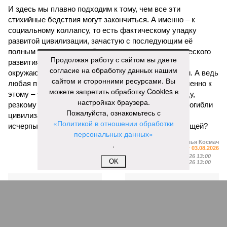
И здесь мы плавно подходим к тому, чем все эти
стихийные бедствия могут закончиться. А именно – к
социальному коллапсу, то есть фактическому упадку
развитой цивилизации, зачастую с последующим её
полным уничтожением. Среди причин такого трагического
Продолжая работу с сайтом вы даете
развития событий учёные называют деградацию
согласие на обработку данных нашим
окружающей среды, истощение ресурсов и болезни. А ведь
сайтом и сторонними ресурсами. Вы
любая природная катастрофа непременно ведёт именно к
можете запретить обработку Cookies в
этому – экономическому кризису, эпидемиям, голоду,
настройках браузера.
резкому сокращению численности населения. Так погибли
Пожалуйста, ознакомьтесь с
цивилизации шумеров, майя, кхмеров – список не
«Политикой в отношении обработки
исчерпывающий. Какая цивилизация будет следующей?
персональных данных»
Илья Космач
.
Газета
«Наша версия» №29 от 03.08.2026
Опубликовано:
05.08.2026 13:00
OK
Отредактировано:
05.08.2026 13:00
Возраст
Инфантино
бессмертия
отступил и объявил
об отказе ФИФА от
продажи доли прав
на чемпионат мира