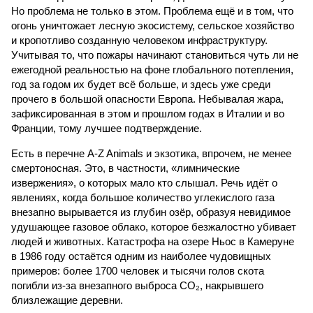
Но проблема не только в этом. Проблема ещё и в том, что
огонь уничтожает лесную экосистему, сельское хозяйство
и кропотливо созданную человеком инфраструктуру.
Учитывая то, что пожары начинают становиться чуть ли не
ежегодной реальностью на фоне глобального потепления,
год за годом их будет всё больше, и здесь уже среди
прочего в большой опасности Европа. Небывалая жара,
зафиксированная в этом и прошлом годах в Италии и во
Франции, тому лучшее подтверждение.
Есть в перечне A-Z Animals и экзотика, впрочем, не менее
смертоносная. Это, в частности, «лимнические
извержения», о которых мало кто слышал. Речь идёт о
явлениях, когда большое количество углекислого газа
внезапно вырывается из глубин озёр, образуя невидимое
удушающее газовое облако, которое безжалостно убивает
людей и животных. Катастрофа на озере Ньос в Камеруне
в 1986 году остаётся одним из наиболее чудовищных
примеров: более 1700 человек и тысячи голов скота
погибли из-за внезапного выброса CO₂, накрывшего
близлежащие деревни.