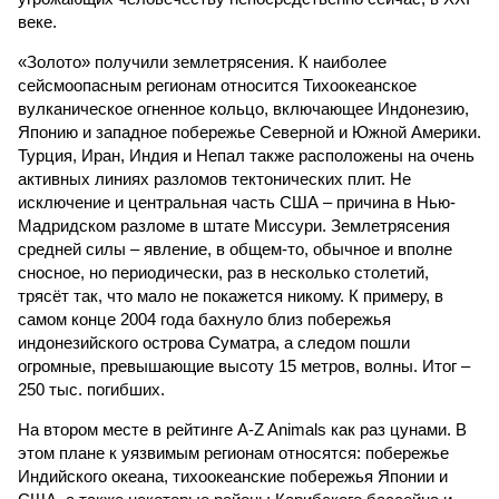
веке.
«Золото» получили землетрясения. К наиболее
сейсмоопасным регионам относится Тихоокеанское
вулканическое огненное кольцо, включающее Индонезию,
Японию и западное побережье Северной и Южной Америки.
Турция, Иран, Индия и Непал также расположены на очень
активных линиях разломов тектонических плит. Не
исключение и центральная часть США – причина в Нью-
Мадридском разломе в штате Миссури. Землетрясения
средней силы – явление, в общем-то, обычное и вполне
сносное, но периодически, раз в несколько столетий,
трясёт так, что мало не покажется никому. К примеру, в
самом конце 2004 года бахнуло близ побережья
индонезийского острова Суматра, а следом пошли
огромные, превышающие высоту 15 метров, волны. Итог –
250 тыс. погибших.
На втором месте в рейтинге A-Z Animals как раз цунами. В
этом плане к уязвимым регионам относятся: побережье
Индийского океана, тихо­океанские побережья Японии и