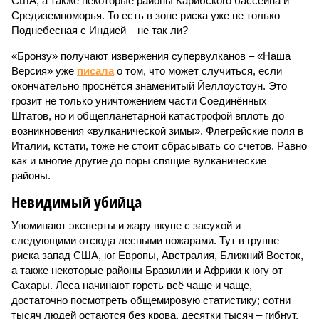
США, а также некоторые районы Карибского бассейна и
Средиземноморья. То есть в зоне риска уже не только
Поднебесная с Индией – не так ли?
«Бронзу» получают извержения супервулканов – «Наша
Версия» уже
писала
о том, что может случиться, если
окончательно проснётся знаменитый Йеллоустоун. Это
грозит не только уничтожением части Соединённых
Штатов, но и общепланетарной катастрофой вплоть до
возникновения «вулканической зимы». Флегрейские поля в
Италии, кстати, тоже не стоит сбрасывать со счетов. Равно
как и многие другие до поры спящие вулканические
районы.
Невидимый убийца
Упоминают эксперты и жару вкупе с засухой и
следующими отсюда лесными пожарами. Тут в группе
риска запад США, юг Европы, Австралия, Ближний Восток,
а также некоторые районы Бразилии и Африки к югу от
Сахары. Леса начинают гореть всё чаще и чаще,
достаточно посмотреть общемировую статистику; сотни
тысяч людей остаются без крова, десятки тысяч – гибнут.