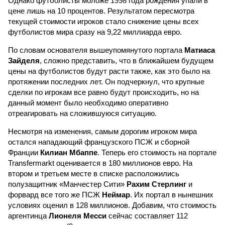
Однако футболисты моложе 1998 года рождения упали в
цене лишь на 10 процентов. Результатом пересмотра
текущей стоимости игроков стало снижение цены всех
футболистов мира сразу на 9,22 миллиарда евро.
По словам основателя вышеупомянутого портала
Матиаса
Зайделя
, сложно представить, что в ближайшем будущем
цены на футболистов будут расти также, как это было на
протяжении последних лет. Он подчеркнул, что крупные
сделки по игрокам все равно будут происходить, но на
данный момент было необходимо оперативно
отреагировать на сложившуюся ситуацию.
Несмотря на изменения, самым дорогим игроком мира
остался нападающий французского ПСЖ и сборной
Франции
Килиан Мбаппе
. Теперь его стоимость на портале
Transfermarkt оценивается в 180 миллионов евро. На
втором и третьем месте в списке расположились
полузащитник «Манчестер Сити»
Рахим Стерлинг
и
форвард все того же ПСЖ
Неймар
. Их портал в нынешних
условиях оценил в 128 миллионов. Добавим, что стоимость
аргентинца
Лионеля Месси
сейчас составляет 112