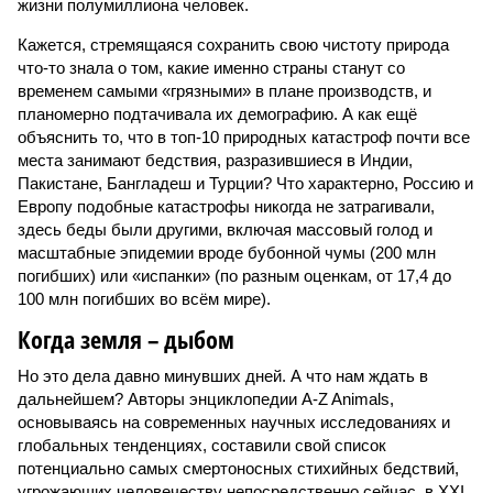
жизни полумиллиона человек.
Кажется, стремящаяся сохранить свою чистоту природа
что-то знала о том, какие именно страны станут со
временем самыми «грязными» в плане производств, и
планомерно подтачивала их демографию. А как ещё
объяснить то, что в топ-10 природных катастроф почти все
места занимают бедствия, разразившиеся в Индии,
Пакистане, Бангладеш и Турции? Что характерно, Россию и
Европу подобные катастрофы никогда не затрагивали,
здесь беды были другими, включая массовый голод и
масштабные эпидемии вроде бубонной чумы (200 млн
погибших) или «испанки» (по разным оценкам, от 17,4 до
100 млн погибших во всём мире).
Когда земля – дыбом
Но это дела давно минувших дней. А что нам ждать в
дальнейшем? Авторы энциклопедии A-Z Animals,
основываясь на современных научных исследованиях и
глобальных тенденциях, составили свой список
потенциально самых смертоносных стихийных бедствий,
угрожающих человечеству непосредственно сейчас, в XXI