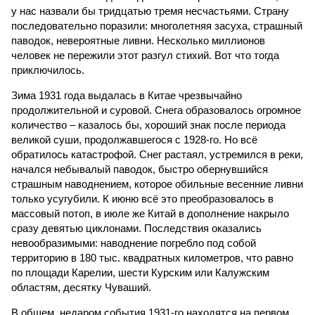
у нас назвали бы тридцатью тремя несчастьями. Страну
последовательно поразили: многолетняя засуха, страшный
паводок, невероятные ливни. Несколько миллионов
человек не пережили этот разгул стихий. Вот что тогда
приключилось.
Зима 1931 года выдалась в Китае чрезвычайно
продолжительной и суровой. Снега образовалось огромное
количество – казалось бы, хороший знак после периода
великой суши, продолжавшегося с 1928-го. Но всё
обратилось катастрофой. Снег растаял, устремился в реки,
начался небывалый паводок, быстро обернувшийся
страшным наводнением, которое обильные весенние ливни
только усугубили. К июню всё это преобразовалось в
массовый потоп, в июле же Китай в дополнение накрыло
сразу девятью циклонами. Последствия оказались
невообразимыми: наводнение погребло под собой
территорию в 180 тыс. квадратных километров, что равно
по площади Карелии, шести Курским или Калужским
областям, десятку Чуваший.
В общем, недаром события 1931-го находятся на первом