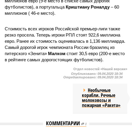
миллионов евро (9-е место в списке самых дорогих
футболистов), а португальца
Криштиану Роналду
– 60
миллионов ( 46-е место).
Стоимость всех игроков Российской премьер-лиги также
резко просела. Теперь игроки РПЛ стоят 922,6 миллиона
евро. Ранее их стоимость оценивалась в 1,136 миллиарда.
Самый дорогой игрок чемпионата России бразилец из
питерского «Зенита»
Малком
стоит 30,5 евро (200-е место
в рейтинге самых дорогостоящих футболистов).
Отдел новостей «Нашей версии»
Опубликовано:
09.04.2020 18:34
Отредактировано:
09.04.2020 18:34
Необычные
корабли. Речные
молоковозы и
пожарная «Ракета»
КОММЕНТАРИИ
0