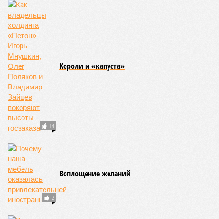
риска запад США, юг Европы, Австралия, Ближний Восток,
а также некоторые районы Бразилии и Африки к югу от
Сахары. Леса начинают гореть всё чаще и чаще,
достаточно посмотреть общемировую статистику; сотни
тысяч людей остаются без крова, десятки тысяч – гибнут.
Но проблема не только в этом. Проблема ещё и в том, что
огонь уничтожает лесную экосистему, сельское хозяйство
и кропотливо созданную человеком инфраструктуру.
Учитывая то, что пожары начинают становиться чуть ли не
ежегодной реальностью на фоне глобального потепления,
год за годом их будет всё больше, и здесь уже среди
прочего в большой опасности Европа. Небывалая жара,
зафиксированная в этом и прошлом годах в Италии и во
Франции, тому лучшее подтверждение.
Есть в перечне A-Z Animals и экзотика, впрочем, не менее
смертоносная. Это, в частности, «лимнические
извержения», о которых мало кто слышал. Речь идёт о
явлениях, когда большое количество углекислого газа
внезапно вырывается из глубин озёр, образуя невидимое
удушающее газовое облако, которое безжалостно убивает