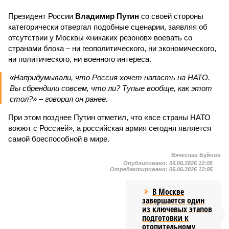
Президент России
Владимир Путин
со своей стороны
категорически отвергал подобные сценарии, заявляя об
отсутствии у Москвы «никаких резонов» воевать со
странами блока – ни геополитического, ни экономического,
ни политического, ни военного интереса.
«Напридумывали, что Россия хочет напасть на НАТО.
Вы сбрендили совсем, что ли? Тупые вообще, как этот
стол?» – говорил он ранее.
При этом позднее Путин отметил, что «все страны НАТО
воюют с Россией», а российская армия сегодня является
самой боеспособной в мире.
Вячеслав Буйнов
Опубликовано:
06.06.2026 12:05
Отредактировано:
06.06.2026 12:05
В Москве
завершается один
из ключевых этапов
подготовки к
отопительному