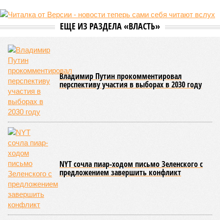
не особенно церемонится с окружающей средой. Самые
массовые катастрофы в прошлом – какими они были? Какие
ждут нас со дня на день и чем грозят?
Рассказ
Стивена Кинга
, в котором описывались
последствия очередного апокалипсиса, искусственно
вызванного группой биологов, называется «Конец всей
этой мерзости». В реальной жизни участия пытливых
исследователей в организации конца света может не
понадобиться: природа сама разберётся, как и где
уменьшить масштабы человеческой популяции.
(фото: en.wikipedia.org)
Да, наша любимая маленькая планета может быть
единственной, где в пределах Солнечной системы есть
полноценная жизнь, но Земля также регулярно пытается
эту жизнь уничтожить. Так уж вышло, что внутренние
процессы на планете включают в себя всевозможные
геологические, метеорологические и физические явления,
которые для человека довольно опасны. Или попросту