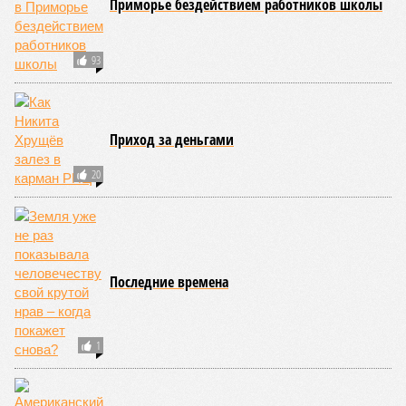
дальнейшем? Авторы энциклопедии A-Z Animals,
основываясь на современных научных исследованиях и
глобальных тенденциях, составили свой список
потенциально самых смертоносных стихийных бедствий,
угрожающих человечеству непосредственно сейчас, в XXI
веке.
«Золото» получили землетрясения. К наиболее
сейсмоопасным регионам относится Тихоокеанское
вулканическое огненное кольцо, включающее Индонезию,
Японию и западное побережье Северной и Южной Америки.
Турция, Иран, Индия и Непал также расположены на очень
активных линиях разломов тектонических плит. Не
исключение и центральная часть США – причина в Нью-
Мадридском разломе в штате Миссури. Землетрясения
средней силы – явление, в общем-то, обычное и вполне
сносное, но периодически, раз в несколько столетий,
трясёт так, что мало не покажется никому. К примеру, в
самом конце 2004 года бахнуло близ побережья
индонезийского острова Суматра, а следом пошли
огромные, превышающие высоту 15 метров, волны. Итог –