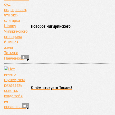
250 тыс. погибших.
На втором месте в рейтинге A-Z Animals как раз цунами. В
этом плане к уязвимым регионам относятся: побережье
Индийского океана, тихо­океанские побережья Японии и
США, а также некоторые районы Карибского бассейна и
Средиземноморья. То есть в зоне риска уже не только
Поднебесная с Индией – не так ли?
«Бронзу» получают извержения супервулканов – «Наша
Версия» уже
писала
о том, что может случиться, если
окончательно проснётся знаменитый Йеллоустоун. Это
грозит не только уничтожением части Соединённых
Штатов, но и общепланетарной катастрофой вплоть до
возникновения «вулканической зимы». Флегрейские поля в
Италии, кстати, тоже не стоит сбрасывать со счетов. Равно
как и многие другие до поры спящие вулканические
районы.
Невидимый убийца
Упоминают эксперты и жару вкупе с засухой и
следующими отсюда лесными пожарами. Тут в группе