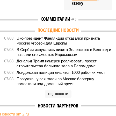
сезону
КОММЕНТАРИИ
0
Версия
//
Общество
//
Земля уже не раз показывала человечеству свой
крутой нрав – когда покажет снова?
705
Последние времена
Земля уже не раз показывала человечеству свой крутой
нрав – когда покажет снова?
Земля уже не раз показывала человечеству свой крутой нрав – когда
покажет снова? (фото: АР-ТАСС)
Природа постоянно вступает в противоречие с нами. Ведь пока
она стремится всё на планете держать в балансе, человечество