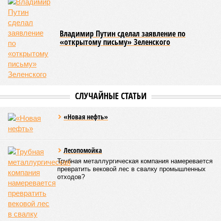
невообразимыми: наводнение погребло под собой
территорию в 180 тыс. квадратных километров, что равно
по площади Карелии, шести Курским или Калужским
областям, десятку Чуваший.
В общем, недаром события 1931-го находятся на первом
месте в списке самых смертоносных стихийных бедствий,
когда-либо происходивших на планете. Число
пострадавших в тот год достигло 53 млн человек, число
погибших, по некоторым оценкам, составило 4 миллиона.
Впрочем, для Китая подобное не в новинку. Так, в сентябре
1887 года вода прорвала многочисленные дамбы на реке
Хуанхэ и быстро залила почти весь Северный Китай, так
как местность там довольно низменная, и потоп просто не
встречал препятствий на своём пути, уничтожая деревни и
целые города. Водой залило 130 тыс. квадратных
километров (а это больше территорий Оренбургской или
Кировской областей), 2 млн человек остались без крова,
ещё столько же погибли в результате спровоцированной
катастрофой пандемии.
Третье место по кровожадности в рейтинге стихийных