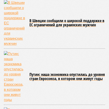
смертельны. И вот несколько тому примеров.
Все стихии сразу
Около 100 лет назад в Поднебесной приключилось то, что
у нас назвали бы тридцатью тремя несчастьями. Страну
последовательно поразили: многолетняя засуха, страшный
паводок, невероятные ливни. Несколько миллионов
человек не пережили этот разгул стихий. Вот что тогда
приключилось.
Зима 1931 года выдалась в Китае чрезвычайно
продолжительной и суровой. Снега образовалось огромное
количество – казалось бы, хороший знак после периода
великой суши, продолжавшегося с 1928-го. Но всё
обратилось катастрофой. Снег растаял, устремился в реки,
начался небывалый паводок, быстро обернувшийся
страшным наводнением, которое обильные весенние ливни
только усугубили. К июню всё это преобразовалось в
массовый потоп, в июле же Китай в дополнение накрыло
сразу девятью циклонами. Последствия оказались