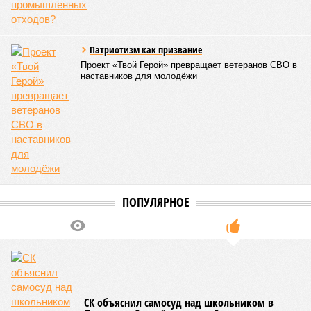
бедствий занимает смертоносный циклон Бхола 1970 года,
ставший самым мощным среди себе подобных за всю
историю наблюдений. Он поразил территории современной
Бангладеш, тогда называвшейся Восточным Пакистаном, и
индийского штата Западная Бенгалия. Шторма унесли
жизни полумиллиона человек.
Кажется, стремящаяся сохранить свою чистоту природа
что-то знала о том, какие именно страны станут со
временем самыми «грязными» в плане производств, и
планомерно подтачивала их демографию. А как ещё
объяснить то, что в топ-10 природных катастроф почти все
места занимают бедствия, разразившиеся в Индии,
Пакистане, Бангладеш и Турции? Что характерно, Россию и
Европу подобные катастрофы никогда не затрагивали,
здесь беды были другими, включая массовый голод и
масштабные эпидемии вроде бубонной чумы (200 млн
погибших) или «испанки» (по разным оценкам, от 17,4 до
100 млн погибших во всём мире).
Когда земля – дыбом
Но это дела давно минувших дней. А что нам ждать в