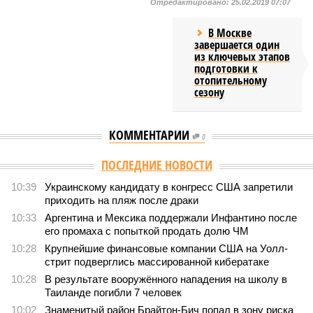
Отредактировано:
25.02.2019 07:07
В Москве
завершается один
из ключевых этапов
подготовки к
отопительному
сезону
КОММЕНТАРИИ
0
ПОСЛЕДНИЕ НОВОСТИ
10:39
Украинскому кандидату в конгресс США запретили
приходить на пляж после драки
10:33
Аргентина и Мексика поддержали Инфантино после
его промаха с попыткой продать долю ЧМ
10:28
Крупнейшие финансовые компании США на Уолл-
стрит подверглись массированной кибератаке
10:28
В результате вооружённого нападения на школу в
Таиланде погибли 7 человек
10:02
Знаменитый район Брайтон-Бич попал в зону риска