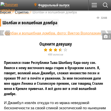
Федеральный выпуск
Версия
//
Стриптиз
//
Шолбан и волшебная домбра
32448
Шолбан и волшебная домбра
4
Оцените девушку
488 голосов
Приснился главе Республики Тыва Шолбану Кара-оолу сон.
Явился к нему восточного вида старик в бухарском халате. Я,
говорит, великий акын Джамбул, сложил множество песен и
прожил 99 лет в почёте и уважении. За мои песнопения дали
мне орден Ленина и Сталинскую премию, сам товарищ Сталин
меня в Кремле привечал. А всё дело вот в этой волшебной
домбре.
И Джамбул извлёк откуда-то из мрака неведомой
бесконечности за своей спиной экзотический по нынешним