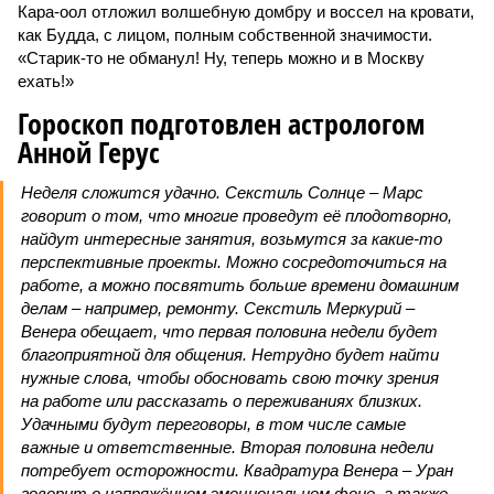
Кара-оол отложил волшебную домбру и воссел на кровати,
как Будда, с лицом, полным собственной значимости.
«Старик-то не обманул! Ну, теперь можно и в Москву
ехать!»
Гороскоп подготовлен астрологом
Анной Герус
Неделя сложится удачно. Секстиль Солнце – Марс
говорит о том, что многие проведут её плодотворно,
найдут интересные занятия, возьмутся за какие-то
перспективные проекты. Можно сосредоточиться на
работе, а можно посвятить больше времени домашним
делам – например, ремонту. Секстиль Меркурий –
Венера обещает, что первая половина недели будет
благоприятной для общения. Нетрудно будет найти
нужные слова, чтобы обосновать свою точку зрения
на работе или рассказать о переживаниях близких.
Удачными будут переговоры, в том числе самые
важные и ответственные. Вторая половина недели
потребует осторожности. Квадратура Венера – Уран
говорит о напряжённом эмоциональном фоне, а также