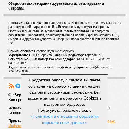
Общероссийское издание журналистских расследований
«Версия»
Газета «Наша версия» основана Артёмом Боровиком в 1998 году как газета
расследований. Официальный сайт «Версия» публикует материалы
штатных и внештатных журналистов газеты и пристально следит за
событиями и новостями, происходящими в России, Украине, странах СНГ,
Америке и других государств, с которыми пересекается внешняя политика
РФ.
Наименование:
Cетевое издание «Версия»
Учредитель:
ООО «Версия»,
Главный редактор:
Горевой Р. Г.
Регистрационный номер Роскомнадзора:
ЭЛ № ФС 77 - 72681 от
04.05.2018 г.
Адрес электронной почты и телефон редакции:
versia@versia.ru,
+74952760348
Продолжая работу с сайтом вы даете
согласие на обработку данных нашим
сайтом и сторонними ресурсами. Вы
© «Версия»
18+
можете запретить обработку Cookies в
Все права защищены
настройках браузера.
Использование материалов «Версии» без индексируемой
Пожалуйста, ознакомьтесь с
гиперссылки запрещено
«Политикой в отношении обработки
Применяются рекомендательные технологии:
СМИ2, Яндекс,
персональных данных»
Инфокс
.