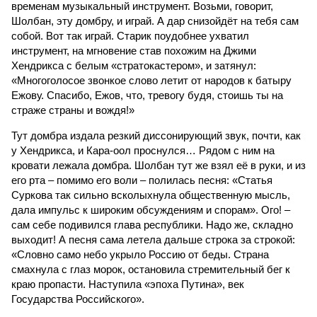
временам музыкальный инструмент. Возьми, говорит,
Шолбан, эту домбру, и играй. А дар снизойдёт на тебя сам
собой. Вот так играй. Старик поудобнее ухватил
инструмент, на мгновение став похожим на Джими
Хендрикса с белым «стратокастером», и затянул:
«Многоголосое звонкое слово летит от народов к батыру
Ежову. Спасибо, Ежов, что, тревогу будя, стоишь ты на
страже страны и вождя!»
Тут домбра издала резкий диссонирующий звук, почти, как
у Хендрикса, и Кара-оол проснулся… Рядом с ним на
кровати лежала домбра. Шолбан тут же взял её в руки, и из
его рта – помимо его воли – полилась песня: «Статья
Суркова так сильно всколыхнула общественную мысль,
дала импульс к широким обсуждениям и спорам». Ого! –
сам себе подивился глава республики. Надо же, складно
выходит! А песня сама летела дальше строка за строкой:
«Словно само небо укрыло Россию от беды. Страна
смахнула с глаз морок, остановила стремительный бег к
краю пропасти. Наступила «эпоха Путина», век
Государства Российского».