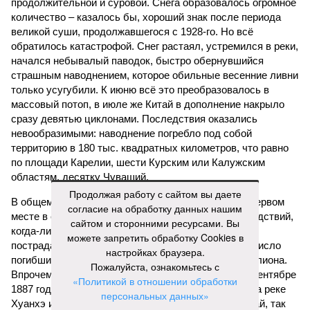
продолжительной и суровой. Снега образовалось огромное
количество – казалось бы, хороший знак после периода
великой суши, продолжавшегося с 1928-го. Но всё
обратилось катастрофой. Снег растаял, устремился в реки,
начался небывалый паводок, быстро обернувшийся
страшным наводнением, которое обильные весенние ливни
только усугубили. К июню всё это преобразовалось в
массовый потоп, в июле же Китай в дополнение накрыло
сразу девятью циклонами. Последствия оказались
невообразимыми: наводнение погребло под собой
территорию в 180 тыс. квадратных километров, что равно
по площади Карелии, шести Курским или Калужским
областям, десятку Чуваший.
Продолжая работу с сайтом вы даете
В общем, недаром события 1931-го находятся на первом
согласие на обработку данных нашим
месте в списке самых смертоносных стихийных бедствий,
сайтом и сторонними ресурсами. Вы
когда-либо происходивших на планете. Число
можете запретить обработку Cookies в
пострадавших в тот год достигло 53 млн человек, число
настройках браузера.
погибших, по некоторым оценкам, составило 4 миллиона.
Пожалуйста, ознакомьтесь с
Впрочем, для Китая подобное не в новинку. Так, в сентябре
«Политикой в отношении обработки
1887 года вода прорвала многочисленные дамбы на реке
персональных данных»
Хуанхэ и быстро залила почти весь Северный Китай, так