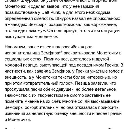
словам Шнурова, он успел ознакомиться с творчеством
Монеточки и сделал вывод, что у нее гармония
позаимствована у Daft Punk, а для этого необходима
определенная смелость. Шнуров назвал ее «прикольной»,
а «наезды» Земфиры охарактеризовал как «брюзжание,
что не идет никому». Он подчеркнул, что в этой ситуации
выступает «за молодежь».
Напомним, ранее известная российская рок-
исполнительница Земфира** раскритиковала Монеточку в
социальных сетях. Помимо нее, досталось и другой
молодой певице, выступающей под псевдонимом Гречка. В
частности, как заявила Земфира, у Гречки ужасные голос и
внешность, а у Монеточки тексты более интересные, но
при этом «отвратительный голос». Певица заявила, что
прослушала песни обеих девушек, но более детальное
знакомство с их творчеством не смогло заставить ее
поменять мнение на их счет. Многие сочли высказывание
Земфиры оскорбительным, но она отказалась приносить
извинения за нелестную оценку внешности и песен Гречки
и Монеточки.