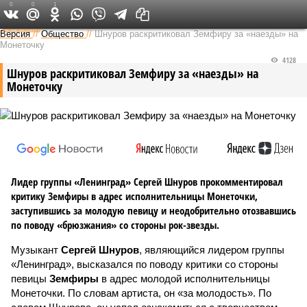
0
0
1
Федеральный выпуск
Версия
//
Общество
//
Шнуров раскритиковал Земфиру за «наезды» на
Монеточку
4128
Шнуров раскритиковал Земфиру за «наезды» на
Монеточку
Лидер группы «Ленинград» Сергей Шнуров прокомментировал
критику Земфиры в адрес исполнительницы Монеточки,
заступившись за молодую певицу и неодобрительно отозвавшись
по поводу «брюзжания» со стороны рок-звезды.
Музыкант
Сергей Шнуров
, являющийся лидером группы
«Ленинград», высказался по поводу критики со стороны
певицы
Земфиры
в адрес молодой исполнительницы
Монеточки. По словам артиста, он «за молодость». По