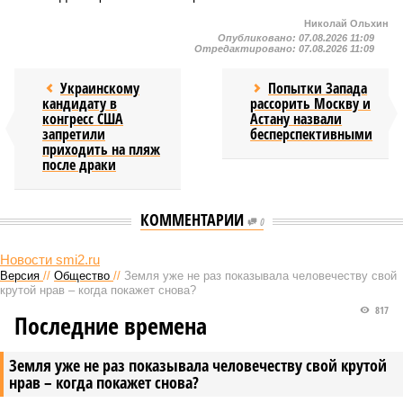
Николай Ольхин
Опубликовано:
07.08.2026 11:09
Отредактировано:
07.08.2026 11:09
Украинскому
Попытки Запада
кандидату в
рассорить Москву и
конгресс США
Астану назвали
запретили
бесперспективными
приходить на пляж
после драки
КОММЕНТАРИИ
0
Новости smi2.ru
Версия
//
Общество
//
Земля уже не раз показывала человечеству свой
крутой нрав – когда покажет снова?
817
Последние времена
Земля уже не раз показывала человечеству свой крутой
нрав – когда покажет снова?