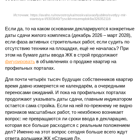
Источник: https://avaho.ru/novostroyka/moskva/uvao/lyublino/svetlyy-mir-
stantsiya-l/9303640/?ysclid=msemqdok6w326352116
Если да, то на каком основании декларируются конкретные
даты сдачи жилого комплекса (декабрь 2026 – март 2028),
если фаза активных строительных работ, если судить по
отсутствию техники на площадке, ещё не началась? При
этом на бумаге даты ввода ЖК в строй продолжают
фигурировать
в объявлениях о продаже квартир на
профильных порталах.
Для почти четырёх тысяч будущих собственников квартир
время давно измеряется не календарём, а очередными
переносами ожиданий. И пока на профильных порталах
продолжают указывать даты сдачи, главным индикатором
остается сама стройка. Если на ней по-прежнему не видно
признаков масштабных работ, то неизбежно возникает
вопрос: не превращаются ли сроки ввода в декларацию,
которая все больше расходится с реальным положением
дел? Именно на этот вопрос сегодня больше всего ждут
ответа дольщики ЖК «Станция Л».