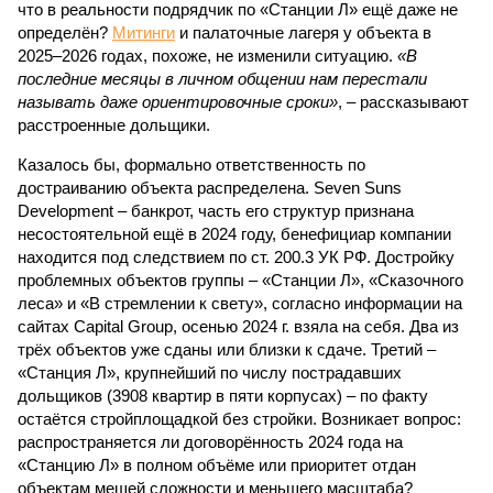
что в реальности подрядчик по «Станции Л» ещё даже не
определён?
Митинги
и палаточные лагеря у объекта в
2025–2026 годах, похоже, не изменили ситуацию.
«В
последние месяцы в личном общении нам перестали
называть даже ориентировочные сроки»
, – рассказывают
расстроенные дольщики.
Казалось бы, формально ответственность по
достраиванию объекта распределена. Seven Suns
Development – банкрот, часть его структур признана
несостоятельной ещё в 2024 году, бенефициар компании
находится под следствием по ст. 200.3 УК РФ. Достройку
проблемных объектов группы – «Станции Л», «Сказочного
леса» и «В стремлении к свету», согласно информации на
сайтах Capital Group, осенью 2024 г. взяла на себя. Два из
трёх объектов уже сданы или близки к сдаче. Третий –
«Станция Л», крупнейший по числу пострадавших
дольщиков (3908 квартир в пяти корпусах) – по факту
остаётся стройплощадкой без стройки. Возникает вопрос:
распространяется ли договорённость 2024 года на
«Станцию Л» в полном объёме или приоритет отдан
объектам мешей сложности и меньшего масштаба?