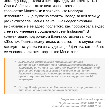
Земфиру поддержали и некоторые другие артисты. Так
Диана Арбенина, также негативно высказалась о
творчестве Монеточки и заявила, что молодая
исполнительница «ужасно звучит». Вслед за ней певицу
раскритиковала Елена Ваенга. Она неодобрительно
высказалась в ее адрес после того, как просмотрела видео
с ее выступления в социальной сети Instagram*. В
комментариях под роликом Ваенга оставила запись
«Жесть». Певица возмутилась из-за тогл, что слушатели
«сходят с катушек» из-за «чудовищной фигни», которой, по
ее мнению, является творчество Монеточки.
*
21.03.2022 г. американская транснациональная
холдинговая компания Meta признана экстремистской и
запрещена в РФ. Meta Platforms Inc. является материнской
компанией социальных сетей Facebook и Instagram.
Facebook и Instagram также признаны экстремистскими
организациями, их деятельность на территории РФ
запрещена.
**
Певица Земфира внесена Минюстом в реестр физических
лиц, признанных иностранными агентами
Отдел новостей «Нашей версии»
Опубликовано:
08.08.2018 16:52
Отредактировано:
08.08.2018 16:52