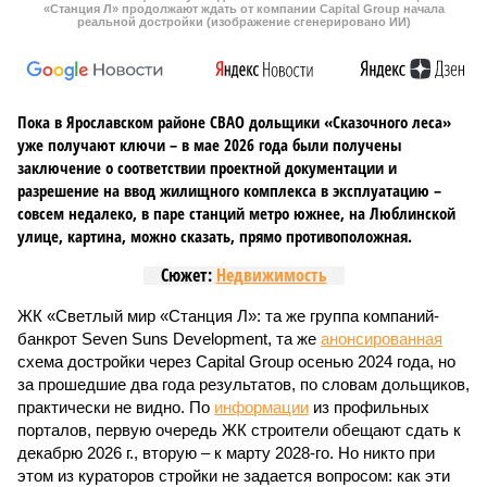
«Станция Л» продолжают ждать от компании Capital Group начала
реальной достройки (изображение сгенерировано ИИ)
Пока в Ярославском районе СВАО дольщики «Сказочного леса»
уже получают ключи – в мае 2026 года были получены
заключение о соответствии проектной документации и
разрешение на ввод жилищного комплекса в эксплуатацию –
совсем недалеко, в паре станций метро южнее, на Люблинской
улице, картина, можно сказать, прямо противоположная.
Сюжет:
Недвижимость
ЖК «Светлый мир «Станция Л»: та же группа компаний-
банкрот Seven Suns Development, та же
анонсированная
схема достройки через Capital Group осенью 2024 года, но
за прошедшие два года результатов, по словам дольщиков,
практически не видно. По
информации
из профильных
порталов, первую очередь ЖК строители обещают сдать к
декабрю 2026 г., вторую – к марту 2028-го. Но никто при
этом из кураторов стройки не задается вопросом: как эти