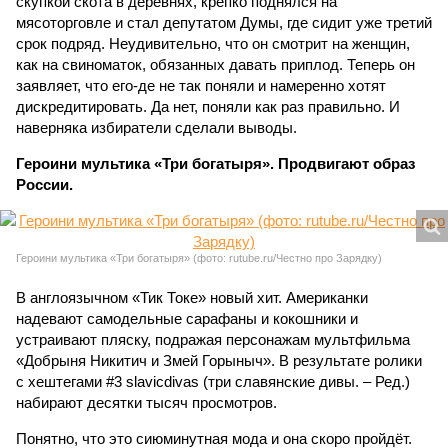
скупкой скота в деревнях, крепко поднялся на
мясоторговле и стал депутатом Думы, где сидит уже третий
срок подряд. Неудивительно, что он смотрит на женщин,
как на свиноматок, обязанных давать приплод. Теперь он
заявляет, что его-де не так поняли и намеренно хотят
дискредитировать. Да нет, поняли как раз правильно. И
наверняка избиратели сделали выводы.
Героини мультика «Три богатыря». Продвигают образ
России.
Героини мультика «Три богатыря» (фото: rutube.ru/Честно про Зарядку)
В англоязычном «Тик Токе» новый хит. Американки
надевают самодельные сарафаны и кокошники и
устраивают пляску, подражая персонажам мультфильма
«Добрыня Никитич и Змей Горыныч». В результате ролики
с хештегами #3 slavicdivas (три славянские дивы. – Ред.)
набирают десятки тысяч просмотров.
Понятно, что это сиюминутная мода и она скоро пройдёт.