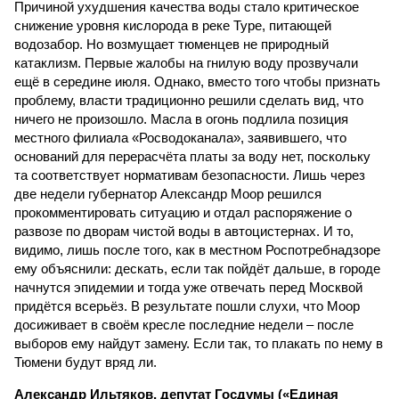
Причиной ухудшения качества воды стало критическое
снижение уровня кислорода в реке Туре, питающей
водозабор. Но возмущает тюменцев не природный
катаклизм. Первые жалобы на гнилую воду прозвучали
ещё в середине июля. Однако, вместо того чтобы признать
проблему, власти традиционно решили сделать вид, что
ничего не произошло. Масла в огонь подлила позиция
местного филиала «Росводоканала», заявившего, что
оснований для перерасчёта платы за воду нет, поскольку
та соответствует нормативам безопасности. Лишь через
две недели губернатор Александр Моор решился
прокомментировать ситуацию и отдал распоряжение о
развозе по дворам чистой воды в автоцистернах. И то,
видимо, лишь после того, как в местном Роспотребнадзоре
ему объяснили: дескать, если так пойдёт дальше, в городе
начнутся эпидемии и тогда уже отвечать перед Москвой
придётся всерьёз. В результате пошли слухи, что Моор
досиживает в своём кресле последние недели – после
выборов ему найдут замену. Если так, то плакать по нему в
Тюмени будут вряд ли.
Александр Ильтяков, депутат Госдумы («Единая