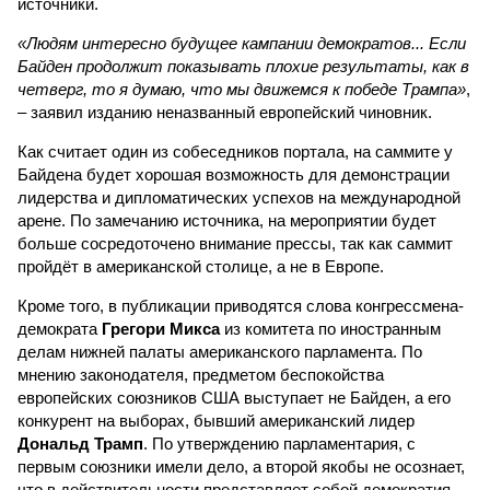
источники.
«Людям интересно будущее кампании демократов... Если
Байден продолжит показывать плохие результаты, как в
четверг, то я думаю, что мы движемся к победе Трампа»
,
– заявил изданию неназванный европейский чиновник.
Как считает один из собеседников портала, на саммите у
Байдена будет хорошая возможность для демонстрации
лидерства и дипломатических успехов на международной
арене. По замечанию источника, на мероприятии будет
больше сосредоточено внимание прессы, так как саммит
пройдёт в американской столице, а не в Европе.
Кроме того, в публикации приводятся слова конгрессмена-
демократа
Грегори Микса
из комитета по иностранным
делам нижней палаты американского парламента. По
мнению законодателя, предметом беспокойства
европейских союзников США выступает не Байден, а его
конкурент на выборах, бывший американский лидер
Дональд Трамп
. По утверждению парламентария, с
первым союзники имели дело, а второй якобы не осознает,
что в действительности представляет собой демократия.