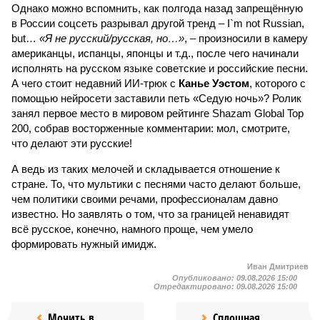
Однако можно вспомнить, как полгода назад запрещённую
в России соцсеть разрывал другой тренд – I`m not Russian,
but…
«Я не русский/русская, но…»
, – произносили в камеру
американцы, испанцы, японцы и т.д., после чего начинали
исполнять на русском языке советские и российские песни.
А чего стоит недавний ИИ-трюк с
Канье Уэстом
, которого с
помощью нейросети заставили петь «Седую ночь»? Ролик
занял первое место в мировом рейтинге Shazam Global Top
200, собрав восторженные комментарии: мол, смотрите,
что делают эти русские!
А ведь из таких мелочей и складывается отношение к
стране. То, что мультики с песнями часто делают больше,
чем политики своими речами, профессионалам давно
известно. Но заявлять о том, что за границей ненавидят
всё русское, конечно, намного проще, чем умело
формировать нужный имидж.
Иван Дмитриев
Опубликовано:
09.08.2026 15:00
Отредактировано:
09.08.2026 15:00
Мочить в
Сплошная