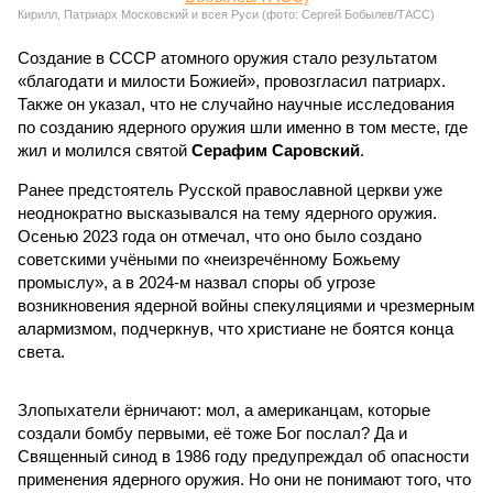
Кирилл, Патриарх Московский и всея Руси (фото: Сергей Бобылев/ТАСС)
Создание в СССР атомного оружия стало результатом
«благодати и милости Божией», провозгласил патриарх.
Также он указал, что не случайно научные исследования
по созданию ядерного оружия шли именно в том месте, где
жил и молился святой
Серафим Саровский
.
Ранее предстоятель Русской православной церкви уже
неоднократно высказывался на тему ядерного оружия.
Осенью 2023 года он отмечал, что оно было создано
советскими учёными по «неизречённому Божьему
промыслу», а в 2024-м назвал споры об угрозе
возникновения ядерной войны спекуляциями и чрезмерным
алармизмом, подчеркнув, что христиане не боятся конца
света.
Злопыхатели ёрничают: мол, а американцам, которые
создали бомбу первыми, её тоже Бог послал? Да и
Священный синод в 1986 году предупреждал об опасности
применения ядерного оружия. Но они не понимают того, что