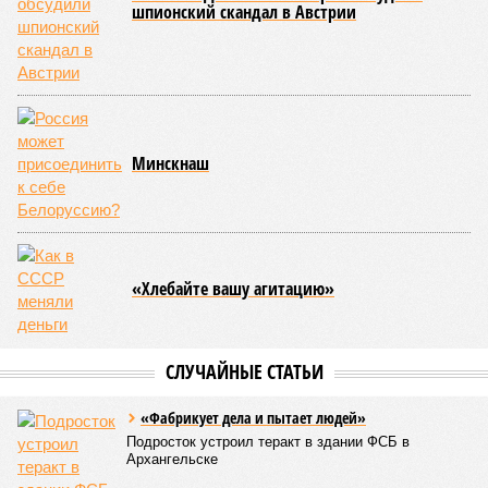
«потому что». И учёные до сих пор бьются над загадкой
почему.
Некоторые мутации не слишком разрушительны, и клетка
может существовать в слегка изменённом виде. Другие же
приводят к катастрофическим изменениям внутри неё – и
она погибает.
«У 80-летнего человека в типичной клетке
присутствуют тысячи соматических мутаций. У
организма нет механики, которая позволила бы ему
вернуться и исправить повреждения, уже записанные в
геноме,
– рассказывает
Джереми Клерк
, доцент
медицинской школы Гроссмана при Нью-Йоркском
университете.
– На протяжении десятилетий
накопившиеся повреждения снижают эффективность
работы клетки, а в некоторых случаях создают
предпосылки для развития рака»
. То есть получается, что,
какие бы антивозрастные процедуры вы ни проводили, как
бы ни пытались замедлить старение, устраняя его
причины, всё равно ничего не выйдет – мутации возьмут
своё.
Цифры