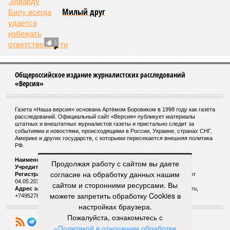
случае сильно бы продлило человеческую жизнь. Но как
их исключить? Ведь всё это зависит от множества
вводных, от обычных ошибок при делении клеток до
стрессовых факторов, состояния окружающей среды и
воздействия вирусов. На этот вопрос ответа у учёных из
Сколкова нет. Во всяком случае, пока нет.
Кстати
Самым долгоживущим человеком на Земле остаётся
француженка Жанна Кальман, родившаяся 21 февраля
1875 года в Арле и там же скончавшаяся 4 августа
1997-го, – на момент смерти ей было 122 года и 164
дня.
Всю свою жизнь она прожила в родном городе, лишь к
Продолжая работу с сайтом вы даете
110 годам решившись на переезд в дом престарелых La
согласие на обработку данных нашим
Maison du Lac, где через 12 лет и умерла. Покидала
сайтом и сторонними ресурсами. Вы
свою квартиру она без особого удовольствия, но
можете запретить обработку Cookies в
причина расставания с родной обителью была веской:
настройках браузера.
в ходе готовки женщина случайно устроила дома
Пожалуйста, ознакомьтесь с
пожар.
«Политикой в отношении обработки