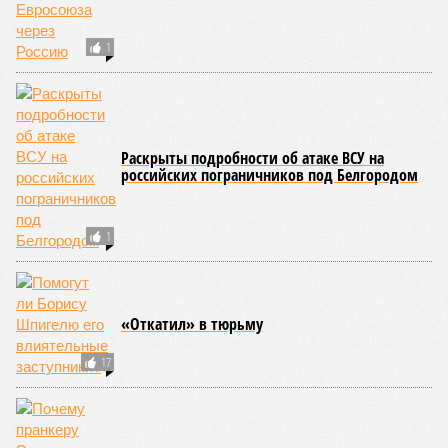
нейронов сокращает среднюю продолжительность жизни
до 194 лет, а повреждение клеток сердечной мышцы – до
208 лет. Эти результаты заставляют усомниться в мечтах
энтузиастов долголетия, таких как биохакер Брайан
Джонсон, который ежегодно тратит миллионы долларов на
попытки замедлить процесс старения и в конечном счёте
опередить саму смерть, иронизируют в New York Post.
Главная проблема и печаль в том, что не в одних только
мутациях дело.
«Наше исследование показывает, что
соматические мутации вносят значительный вклад в
старение, но сами по себе они не могут объяснить
наблюдаемую смертность, –
цитирует Medical Express
соавтора исследования
Дмитрия Крюкова
, научного
сотрудника Центра био- и медицинских технологий
Сколтеха и старшего научного сотрудника AIRI. –
Это
означает, что другие механизмы старения, такие как
потеря протеостаза, митохондриальная дисфункция или
эпигенетические изменения, вносят сопоставимый вклад
в ограничение продолжительности жизни».
Впрочем, исключение соматических мутаций в любом