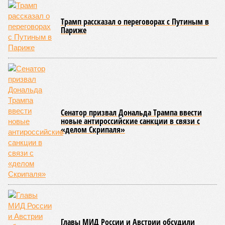
В 2023 году в статье, опубликованной в научном издании
Cell.com, были описаны 12 признаков старения. К ним
относятся – не пугайтесь учёных терминов – повышенная
вероятность генетических мутаций при делении клетки,
неспособность контролировать выработку и поддержание
белков, а также дисфункция митохондрий. Некоторые из
этих признаков обратимы. Во всяком случае, таковы
предположения исследователей. Например, одним из
признаков биологического старения является уменьшение
длины теломер (защитных «колпачков» на концах
хромосом) – такое можно исправить и заодно увеличить
продолжительность жизни.
Но первая и главная проблема, пишет издание Medical
News Today, в соматических мутациях. Это изменения в
генетическом коде любой клетки организма (кроме
сперматозоидов и яйцеклеток), которые являются
неизбежным следствием деления клеток и происходят на
протяжении всей нашей жизни. Иногда они возникают под
воздействием внешних факторов, условно таких как
ультрафиолет, а иногда… это просто случается. Просто