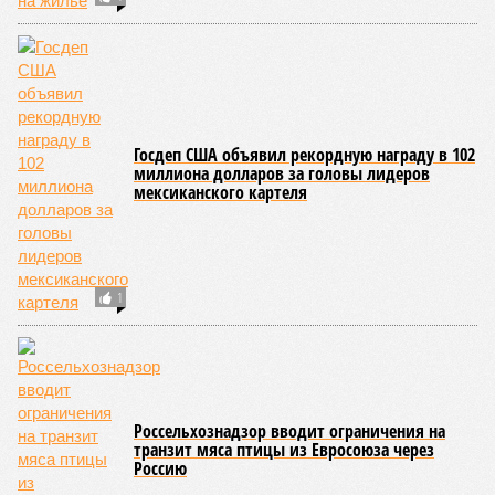
(AIRI).
Интересно, что некоторые ткани нашего организма более
устойчивы к соматическим мутациям, чем другие. В
частности, клетки печени: они с радостью заменят старые,
процветая бесконечно долго. С другой стороны, клетки
миокарда (среднего слоя сердечной мышцы) и нейроны
(клетки головного мозга) гораздо более подвержены
мутациям: если их функция деления и размножения
утрачена, восстановить её невозможно. Когда они
перестают функционировать, отказывают сердце и мозг,
что, разумеется, приводит к смерти. Авторы исследования
называют эти типы клеток «критическими точками
ограничения продолжительности жизни».
Причина ясна, но будущее в тумане
Получается, что бедная несчастная печень, вынужденная
переваривать вредную пищу и прочий алкоголь на
ежедневной основе, могла бы прожить десятки тысяч лет!
А вот мозг, от которого эта печень полностью зависит, – нет.
Согласно сколковской модели повреждение одних только