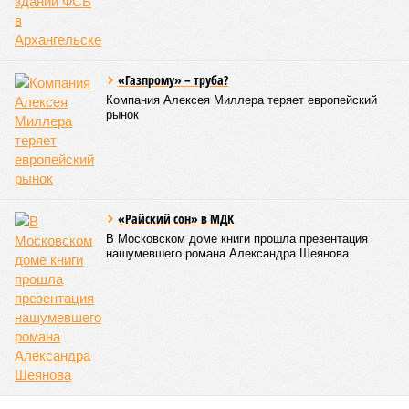
По данным за 2025 год, лидером по средней
продолжительности жизни из всех стран стало
Княжество Монако. В общем-то, неудивительно с
учётом богатства и благополучия этого крохотного
клочка суши. Но второе место удивляет – оно,
оказывается, за Гонконгом. Если в Монако
большинство доживают до 87 лет, то в Гонконге – до
85 с копейками. «Бронза» за Японией – почти 85 лет.
Далее следуют Южная Корея, Швейцария и Австралия.
Средняя продолжительность жизни в России – 74,2
года, от лидеров рейтинга мы очень далеки. Впрочем,
Владимир Путин поставил задачу, чтобы к 2030 году
эта цифра выросла до 78 лет, а к 2036 году – до 81
года. Как это будет выполняться, неизвестно.
Эта железная печень
В своём новейшем исследовании, опубликованном в NPJ
Aging, группа учёных из Сколковского института науки и
технологий во главе с доктором биологических наук