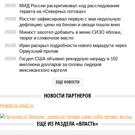
будет
243
Возраст бессмертия
Мы могли бы жить сотни лет, но этого никогда не будет
Мы могли бы жить сотни лет, но этого никогда не будет (фото: Deep
Vision)
Как бы мы ни старались, достигнуть бессмертия у человека не
получится никогда, даже при самых совершенных технологиях и
самой совершенной медицине. Точку в многолетних дебатах о
долголетии поставило новое исследование российских учёных: в
теории максимальный предел жизни – 194 года. Но и этот
возраст практически вряд ли достижим – во всём виноваты
мутации ДНК.
Сюжет:
Здоровье