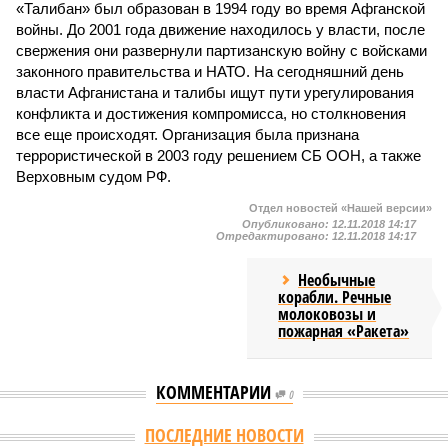
«Талибан» был образован в 1994 году во время Афганской
войны. До 2001 года движение находилось у власти, после
свержения они развернули партизанскую войну с войсками
законного правительства и НАТО. На сегодняшний день
власти Афганистана и талибы ищут пути урегулирования
конфликта и достижения компромисса, но столкновения
все еще происходят. Организация была признана
террористической в 2003 году решением СБ ООН, а также
Верховным судом РФ.
Отдел новостей «Нашей версии»
Опубликовано:
12.11.2018 14:17
Отредактировано:
12.11.2018 14:17
Необычные
корабли. Речные
молоковозы и
пожарная «Ракета»
КОММЕНТАРИИ
0
Версия
//
Общество
//
Мы могли бы жить сотни лет, но этого никогда не