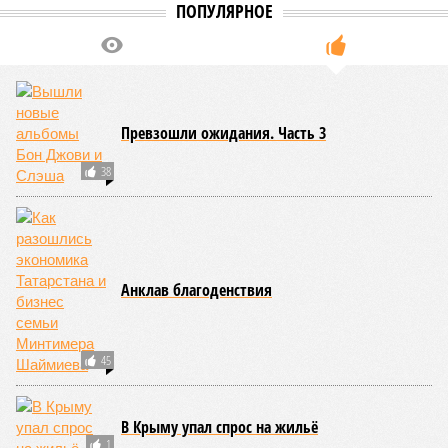
Екатериной Храмеевой
подсчитала максимальный срок
жизни человека. Вернее, каким бы этот срок мог быть, если
исключить из уравнения все признаки старения, в том
числе и соматические мутации.
Итак, пишет в своей разошедшейся на многомиллионную
аудиторию публикации New York Post (почему, кстати, New
York Post, а не отечественные издания?), получилось, что
средним показателем было бы 1759 лет, а максимальным –
29 921 год. Неплохо: одному-единственному человеку
можно было бы застать сразу несколько концов света,
ледниковых периодов и крушение десятка-другого
развитых цивилизаций. Но мы снова возвращаемся к
катастрофическим изменениям в ДНК, которые начисто
вычёркивают эти цифры из всех возможных вариантов
долголетия.
«При устранении всех остальных причин
старения только соматические мутации сокращают
теоретическую среднюю продолжительность жизни с
1759 до 156 лет»
, – рассказывает
Евгений Ефимов
, один
из ключевых авторов исследования, научный сотрудник
Центра био- и медицинских технологий Сколтеха и
научный сотрудник Института искусственного интеллекта