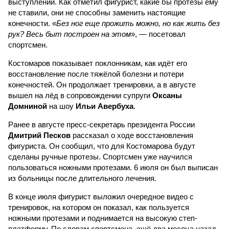
выступлений. Как отметил фигурист, какие бы протезы ему
не ставили, они не способны заменить настоящие
конечности. «
Без ног еще прожить можно, но как жить без
рук? Весь быт построен на этом
», — посетовал
спортсмен.
Костомаров показывает поклонникам, как идёт его
восстановление после тяжёлой болезни и потери
конечностей. Он продолжает тренировки, а в августе
вышел на лёд в сопровождении супруги
Оксаны
Домниной
на шоу
Ильи Авербуха
.
Ранее в августе пресс-секретарь президента России
Дмитрий Песков
рассказал о ходе восстановления
фигуриста. Он сообщил, что для Костомарова будут
сделаны ручные протезы. Спортсмен уже научился
пользоваться ножными протезами. 6 июля он был выписан
из больницы после длительного лечения.
В конце июля фигурист выложил очередное видео с
тренировок, на котором он показал, как пользуется
ножными протезами и поднимается на высокую степ-
платформу. По словам спортсмена, ещё два месяца назад