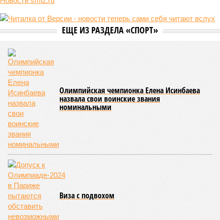
схема достройки через Capital Group осенью 2024 года, но
за прошедшие два года результатов, по словам дольщиков,
практически не видно. По
информации
из профильных
порталов, первую очередь ЖК строители обещают сдать к
декабрю 2026 г., вторую – к марту 2028-го. Но никто при
этом из кураторов стройки не задается вопросом: как эти
сроки должны материализоваться? На строительной
площадке, по свидетельствам дольщиков, регулярно
бывающих у забора, какая-либо техника отсутствует. Ни
бетононасосов, ни работающих кранов, ни признаков
мобилизации подрядчиков. При том, что до «декабря 2026»
осталось менее полугода.
Если в «Сказочном лесу» техзаказчик публично
отчитывался о поэтапной готовности – 90%, затем 97%, с
конкретными инженерными работами (усиление
монолитных конструкций, устранение проектных ошибок) –
то по «Станции Л» подобной публичной отчётности
дольщики не видят. Ни Capital Group, ни кураторы
строительства не подтверждают ни соблюдения графика
строительства, ни объёма фактически выполненных работ.