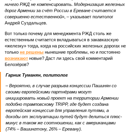
ничего РЖД не компенсировать. Модернизация железных
дорог Армении за счёт России в Ереване считается
совершенно естественной»
, – указывает политолог
Андрей Суздальцев.
Вот только почему для менеджмента РЖД столь же
естественным считается вкладываться в закавказскую
«железку» тогда, когда на российских железных дорогах не
только
не решены
нынешние проблемы, но и постоянно
возникают
новые? Даст ли здесь свой комментарий
Белозёров?
Гарник Туманян, политолог
– Вероятно, в случае разрыва концессии Пашинян со
своими европейскими партнёрами могут
инициировать новый проект на территории Армении
подобно трамповскому TRIPP, где будет создана
европейская концессия для управления путями, а
доходы от эксплуатации путей будут делиться плюс-
минус в таком же соотношении, как с американцами
(74% – Вашингтону, 26% – Еревану).