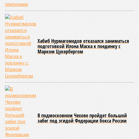
Напрашивается закономерный вопрос: если
декларируемая «Capital Group модель (достраивать
проблемные объекты SSD») сработала на
Лосиноостровской, почему она не масштабируется на
Люблино? И означает ли отсутствие техники на площадке,
что в реальности подрядчик по «Станции Л» ещё даже не
определён?
Митинги
и палаточные лагеря у объекта в
2025–2026 годах, похоже, не изменили ситуацию.
«В
последние месяцы в личном общении нам перестали
называть даже ориентировочные сроки»
, – рассказывают
расстроенные дольщики.
Казалось бы, формально ответственность по
достраиванию объекта распределена. Seven Suns
Development – банкрот, часть его структур признана
несостоятельной ещё в 2024 году, бенефициар компании
находится под следствием по ст. 200.3 УК РФ. Достройку
проблемных объектов группы – «Станции Л», «Сказочного
леса» и «В стремлении к свету», согласно информации на
сайтах Capital Group, осенью 2024 г. взяла на себя. Два из
трёх объектов уже сданы или близки к сдаче. Третий –