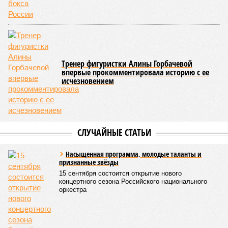
«Станция Л», крупнейший по числу пострадавших
дольщиков (3908 квартир в пяти корпусах) – по факту
остаётся стройплощадкой без стройки. Возникает вопрос:
распространяется ли договорённость 2024 года на
«Станцию Л» в полном объёме или приоритет отдан
объектам мешей сложности и меньшего масштаба?
Источник: https://avaho.ru/novostroyka/moskva/uvao/lyublino/svetlyy-mir-
stantsiya-l/9303640/?ysclid=msemqdok6w326352116
Если да, то на каком основании декларируются конкретные
даты сдачи жилого комплекса (декабрь 2026 – март 2028),
если фаза активных строительных работ, если судить по
отсутствию техники на площадке, ещё не началась? При
этом на бумаге даты ввода ЖК в строй продолжают
фигурировать
в объявлениях о продаже квартир на
профильных порталах.
Для почти четырёх тысяч будущих собственников квартир
время давно измеряется не календарём, а очередными
переносами ожиданий. И пока на профильных порталах
продолжают указывать даты сдачи, главным индикатором