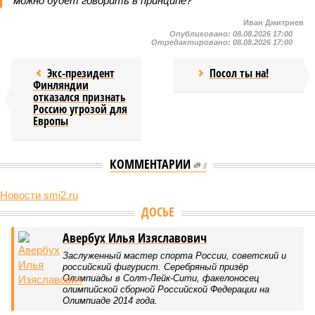
можно будет говорить в принципе?
Иван Дмитриев
Опубликовано:
08.08.2026 17:00
Отредактировано:
08.08.2026 17:00
Экс-президент
Посол ты на!
Финляндии
отказался признать
Россию угрозой для
Европы
КОММЕНТАРИИ
0
Новости smi2.ru
Версия
//
Конфликт
//
В нескольких станциях от уже сданного
«Сказочного леса» пайщики ЖК «Станция Л» продолжают ждать от
компании Capital Group начала реальной достройки
547
«Станция ожидания» для дольщиков
В нескольких станциях от уже сданного «Сказочного
леса» пайщики ЖК «Станция Л» продолжают ждать от