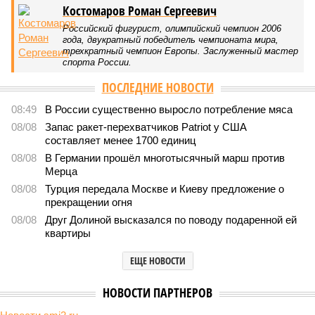
компании Capital Group начала реальной достройки
В нескольких станциях от уже сданного «Сказочного леса» пайщики ЖК
«Станция Л» продолжают ждать от компании Capital Group начала
реальной достройки (изображение сгенерировано ИИ)
Пока в Ярославском районе СВАО дольщики «Сказочного леса»
уже получают ключи – в мае 2026 года были получены
заключение о соответствии проектной документации и
разрешение на ввод жилищного комплекса в эксплуатацию –
совсем недалеко, в паре станций метро южнее, на Люблинской
улице, картина, можно сказать, прямо противоположная.
Сюжет:
Недвижимость
ЖК «Светлый мир «Станция Л»: та же группа компаний-
банкрот Seven Suns Development, та же
анонсированная