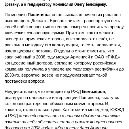
Еревану, а к гендиректору монополии Олегу Белозёрову.
По мнению
Пашиняна
, он не высказал ничего из ряда вон
выходящего. Дескать, Ереван считает транспортную сеть
своей собственностью и теперь намерен просить за аренду
«железки» означенную сумму. При этом, как отмечают
эксперты, армянская сторона, выставляя этот счёт, не
раскрыла методику его калькуляции, то есть, получается,
взяла цифры с потолка. Отдельно стоит отметить, что
заключённый в 2008 году между Арменией и ОАО «РЖД»
концессионный договор, согласно которому российская
компания получила в управление «железку» республики до
2038-го, вероятно, вовсе не предусматривает такой
постановки вопроса.
Неудивительно, что гендиректор РЖД
Белозёров
,
реагируя на словесные интервенции Пашиняна, выступил
со словно растерянно-обиженным комментарием. И,
кажется, стало только хуже. Как отметил менеджер, ЮКЖД
и РЖД
«последовательно и в полном объёме исполняют
взятые на себя обязательства в рамках концессионного
договора от 2008 года». «Концессия дала Армении