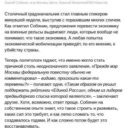
Сергей Собянин, мэр Москвы (фото: Алексей Филиппов/РИА Новости)
Столичный градоначальник стал главным спикером
минувшей недели, выступив с поразившим многих спичем.
Как отметил Собянин, предложения перевести экономику
на военные рельсы выдвигают люди, которые вообще не
понимают, что такое экономика. А любая попытка
экономической мобилизации приведёт, по его мнению, к
убийству страны.
Теперь политологи гадают, что именно могло стать
причиной столь неоднозначного заявления.
«Прежде мэр
Москвы федеральную повестку обычно не
комментировал – видимо, произошли какие-то
перемены?»
– полагают одни.
«Таким образом он решил
поддержать рейтинги «Единой России», одним из лидеров
предвыборного списка которой является»,
– заключают
другие. Хотя, возможно, ответ проще. Собянин на
собственном опыте знает, что такое строить и развивать,
каких сил это требует, и как легко сломать то, что
создавалось годами. И как сложно потом будет это
восстанавливать.