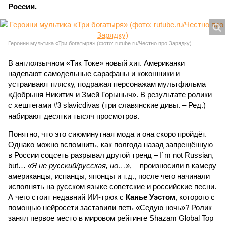
России.
Героини мультика «Три богатыря» (фото: rutube.ru/Честно про Зарядку)
В англоязычном «Тик Токе» новый хит. Американки
надевают самодельные сарафаны и кокошники и
устраивают пляску, подражая персонажам мультфильма
«Добрыня Никитич и Змей Горыныч». В результате ролики
с хештегами #3 slavicdivas (три славянские дивы. – Ред.)
набирают десятки тысяч просмотров.
Понятно, что это сиюминутная мода и она скоро пройдёт.
Однако можно вспомнить, как полгода назад запрещённую
в России соцсеть разрывал другой тренд – I`m not Russian,
but…
«Я не русский/русская, но…»
, – произносили в камеру
американцы, испанцы, японцы и т.д., после чего начинали
исполнять на русском языке советские и российские песни.
А чего стоит недавний ИИ-трюк с
Канье Уэстом
, которого с
помощью нейросети заставили петь «Седую ночь»? Ролик
занял первое место в мировом рейтинге Shazam Global Top