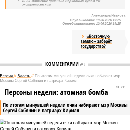
*
ЛГБТ-движение признано Верховным судом РФ
экстремистским
Александра Иванова
Опубликовано:
10.06.2026 19:25
Отредактировано:
10.06.2026 19:25
«Восточную
землю» заберёт
государство?
КОММЕНТАРИИ
0
Версия
//
Власть
//
По итогам минувшей недели очки набирают мэр
Москвы Сергей Собянин и патриарх Кирилл
213
Персоны недели: атомная бомба
По итогам минувшей недели очки набирают мэр Москвы
Сергей Собянин и патриарх Кирилл