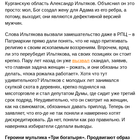
Курганскую область Александр Ильтяков. Объяснил он это
просто: мол, Бог создал жену для Адама из его ребра, а
потому, выходит, они являются дефективной версией
мужчин.
Слова Ильтякова вызвали замешательство даже в РПЦ – в
Патриархии прямо дали понять, что не надо притягивать
религию к своим ископаемым воззрениям. Впрочем, вряд
ли это переубедит Ильтякова, на своих позициях он стоит
крепко. Пару лет назад он уже
вызвал
скандал, заявив,
что главная задача женщин – рожать, и они обязаны это
делать, «пока рожалка работает». Хотя что тут
удивительного? Ильтяков с молодых лет занимался
скупкой скота в деревнях, крепко поднялся на
мясоторговле и стал депутатом Думы, где сидит уже третий
срок подряд. Неудивительно, что он смотрит на женщин,
как на свиноматок, обязанных давать приплод. Теперь он
заявляет, что его-де не так поняли и намеренно хотят
дискредитировать. Да нет, поняли как раз правильно. И
наверняка избиратели сделали выводы.
Героини мультика «Три богатыря». Продвигают образ