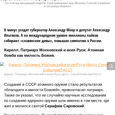
По итогам минувшей недели очки набирают мэр Москвы Сергей Собянин
и патриарх Кирилл
В минус уходят губернатор Александр Моор и депутат Александр
Ильтяков. А на международном уровне миллионы лайков
собирают «славянские дивы», повышая симпатию к России.
Кирилл, Патриарх Московский и всея Руси. Атомная
бомба как милость Божия.
Кирилл, Патриарх Московский и всея Руси (фото: Сергей Бобылев/ТАСС)
Создание в СССР атомного оружия стало результатом
«благодати и милости Божией», провозгласил патриарх.
Также он указал, что не случайно научные исследования
по созданию ядерного оружия шли именно в том месте, где
жил и молился святой
Серафим Саровский
.