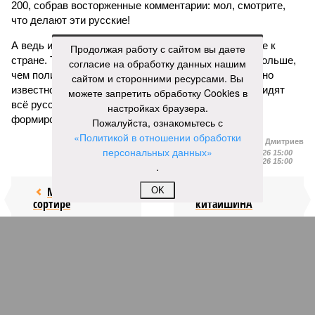
200, собрав восторженные комментарии: мол, смотрите,
что делают эти русские!
А ведь из таких мелочей и складывается отношение к
Продолжая работу с сайтом вы даете
стране. То, что мультики с песнями часто делают больше,
согласие на обработку данных нашим
чем политики своими речами, профессионалам давно
сайтом и сторонними ресурсами. Вы
известно. Но заявлять о том, что за границей ненавидят
можете запретить обработку Cookies в
всё русское, конечно, намного проще, чем умело
настройках браузера.
формировать нужный имидж.
Пожалуйста, ознакомьтесь с
«Политикой в отношении обработки
Иван Дмитриев
персональных данных»
Опубликовано:
09.08.2026 15:00
Отредактировано:
09.08.2026 15:00
.
Мочить в
Сплошная
OK
сортире
китайШИНА
КОММЕНТАРИИ
0
Новости smi2.ru
Версия
//
Украина
//
Киев перешёл к террору гражданских, пора давать
адекватный ответ