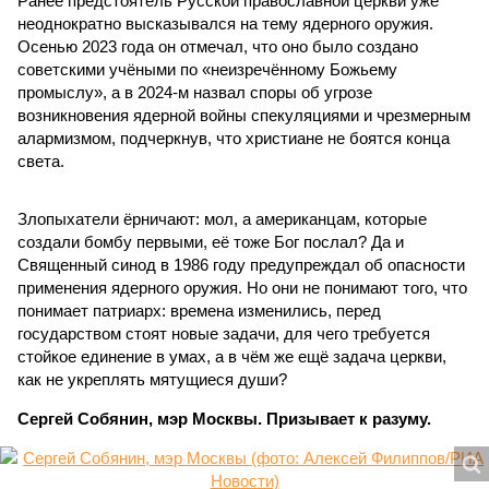
Ранее предстоятель Русской православной церкви уже
неоднократно высказывался на тему ядерного оружия.
Осенью 2023 года он отмечал, что оно было создано
советскими учёными по «неизречённому Божьему
промыслу», а в 2024-м назвал споры об угрозе
возникновения ядерной войны спекуляциями и чрезмерным
алармизмом, подчеркнув, что христиане не боятся конца
света.
Злопыхатели ёрничают: мол, а американцам, которые
создали бомбу первыми, её тоже Бог послал? Да и
Священный синод в 1986 году предупреждал об опасности
применения ядерного оружия. Но они не понимают того, что
понимает патриарх: времена изменились, перед
государством стоят новые задачи, для чего требуется
стойкое единение в умах, а в чём же ещё задача церкви,
как не укреплять мятущиеся души?
Сергей Собянин, мэр Москвы. Призывает к разуму.