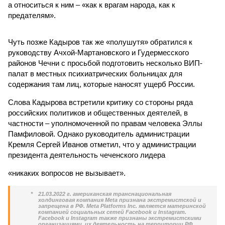
а относиться к ним – «как к врагам народа, как к
предателям».
Чуть позже Кадыров так же «полушутя» обратился к
руководству Ачхой-Мартановского и Гудермесского
районов Чечни с просьбой подготовить несколько ВИП-
палат в местных психиатрических больницах для
содержания там лиц, которые наносят ущерб России.
Слова Кадырова встретили критику со стороны ряда
российских политиков и общественных деятелей, в
частности – уполномоченной по правам человека Эллы
Памфиловой. Однако руководитель администрации
Кремля Сергей Иванов отметил, что у администрации
президента деятельность чеченского лидера
«никаких вопросов не вызывает».
*
21.03.2022 г. американская транснациональная
холдинговая компания Meta признана экстремистской и
запрещена в РФ. Meta Platforms Inc. является материнской
компанией социальных сетей Facebook и Instagram.
Facebook и Instagram также признаны экстремистскими
организациями, их деятельность на территории РФ