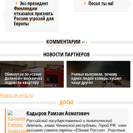
Экс-президент
Посол ты на!
Финляндии
отказался признать
Россию угрозой для
Европы
КОММЕНТАРИИ
0
НОВОСТИ ПАРТНЕРОВ
Обманутая по «схеме
Ученые выяснили, почему
Долиной» москвичка
одних людей комары кусают
подожгла квартиру
чаще других
Новости smi2.ru
ДОСЬЕ
Кадыров Рамзан Ахматович
Российский государственный и политический
деятель, глава Чеченской республики, Герой РФ, член
высшего совета партии «Единая Россия». Участник