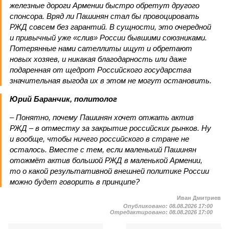
железные дороги Армении быстро обретут другого
спонсора. Вряд ли Пашинян стал бы провоцировать
РЖД совсем без гарантий. В сущности, это очередной
и привычный уже «слив» России бывшими союзниками.
Потерянные нами сателлиты ищут и обретают
новых хозяев, и никакая благодарность или даже
подаренная от щедрот Российского государства
значительная выгода их в этом не могут остановить.
Юрий Баранчик, политолог
– Понятно, почему Пашинян хочет отжать актив
РЖД – в отместку за закрытие российских рынков. Ну
и вообще, чтобы ничего российского в стране не
осталось. Вместе с тем, если маленький Пашинян
отожмёт актив большой РЖД в маленькой Армении,
то о какой результативной внешней политике России
можно будет говорить в принципе?
Иван Дмитриев
Опубликовано:
08.08.2026 17:00
Отредактировано:
08.08.2026 17:00