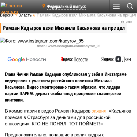
Федеральный выпуск
Версия
//
Власть
//
Рамзан Кадыров взял Михаила Касьянова на прицел
2802
Рамзан Кадыров взял Михаила Касьянова на прицел
Фото: www.instagram.com/kadyrov_95
Глава Чечни Рамзан Кадыров опубликовал у себя в Инстаграме
видеоролик с участием российского политика Михаила
Касьянова. Видео смонтировано таким образом, что лидера
партии ПАРНАС держат якобы «под прицелом» снайперской
винтовки.
В комментарии к видео Рамзан Кадыров
заявил
: «Касьянов
приехал в Страсбург за деньгами для российской
оппозиции». КТО НЕ ПОНЯЛ, ТОТ ПОЙМЕТ!»
Предположительно, попавшие в ролик кадры с