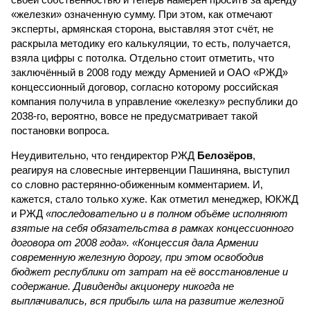
«железки» означенную сумму. При этом, как отмечают
эксперты, армянская сторона, выставляя этот счёт, не
раскрыла методику его калькуляции, то есть, получается,
взяла цифры с потолка. Отдельно стоит отметить, что
заключённый в 2008 году между Арменией и ОАО «РЖД»
концессионный договор, согласно которому российская
компания получила в управление «железку» республики до
2038-го, вероятно, вовсе не предусматривает такой
постановки вопроса.
Неудивительно, что гендиректор РЖД
Белозёров
,
реагируя на словесные интервенции Пашиняна, выступил
со словно растерянно-обиженным комментарием. И,
кажется, стало только хуже. Как отметил менеджер, ЮКЖД
и РЖД
«последовательно и в полном объёме исполняют
взятые на себя обязательства в рамках концессионного
договора от 2008 года». «Концессия дала Армении
современную железную дорогу, при этом освободив
бюджет республики от затрат на её восстановление и
содержание. Дивиденды акционеру никогда не
выплачивались, вся прибыль шла на развитие железной