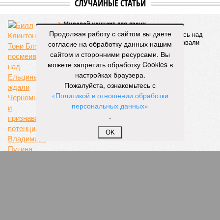
СЛУЧАЙНЫЕ СТАТЬИ
Мировой концерт для двоих
Продолжая работу с сайтом вы даете
Билл Клинтон с Тони Блэром посмеивались над
согласие на обработку данных нашим
Ельциным, ждали Черномырдина и признавали
потенциал Владимира Путина
сайтом и сторонними ресурсами. Вы
можете запретить обработку Cookies в
настройках браузера.
Пожалуйста, ознакомьтесь с
«Политикой в отношении обработки
персональных данных»
.
OK
Главную магистраль Новой Москвы
реконструируют к 2017 году
Собянин проинспектировал ход реконструкции
развязки МКАД и Калужского шоссе