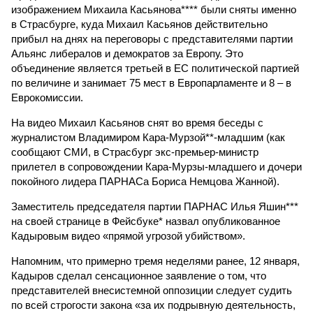
изображением Михаила Касьянова**** были сняты именно
в Страсбурге, куда Михаил Касьянов действительно
прибыл на днях на переговоры с представителями партии
Альянс либералов и демократов за Европу. Это
объединение является третьей в ЕС политической партией
по величине и занимает 75 мест в Европарламенте и 8 – в
Еврокомиссии.
На видео Михаил Касьянов снят во время беседы с
журналистом Владимиром Кара-Мурзой**-младшим (как
сообщают СМИ, в Страсбург экс-премьер-министр
прилетел в сопровождении Кара-Мурзы-младшего и дочери
покойного лидера ПАРНАСа Бориса Немцова Жанной).
Заместитель председателя партии ПАРНАС Илья Яшин***
на своей странице в Фейсбуке* назвал опубликованное
Кадыровым видео «прямой угрозой убийством».
Напомним, что примерно тремя неделями ранее, 12 января,
Кадыров сделал сенсационное заявление о том, что
представителей внесистемной оппозиции следует судить
по всей строгости закона «за их подрывную деятельность,