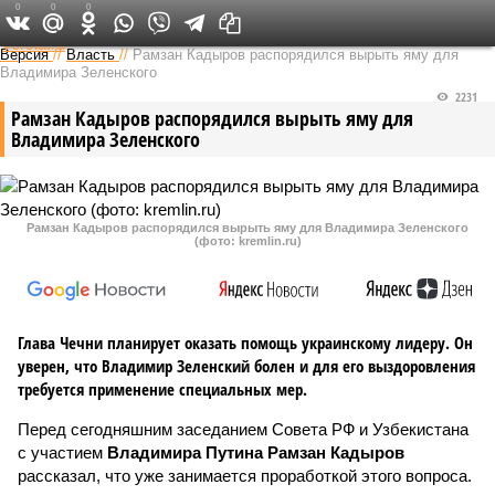
0
0
0
Федеральный выпуск
Версия
//
Власть
//
Рамзан Кадыров распорядился вырыть яму для
Владимира Зеленского
2231
Рамзан Кадыров распорядился вырыть яму для
Владимира Зеленского
Рамзан Кадыров распорядился вырыть яму для Владимира Зеленского
(фото: kremlin.ru)
Глава Чечни планирует оказать помощь украинскому лидеру. Он
уверен, что Владимир Зеленский болен и для его выздоровления
требуется применение специальных мер.
Перед сегодняшним заседанием Совета РФ и Узбекистана
с участием
Владимира Путина
Рамзан Кадыров
рассказал, что уже занимается проработкой этого вопроса.