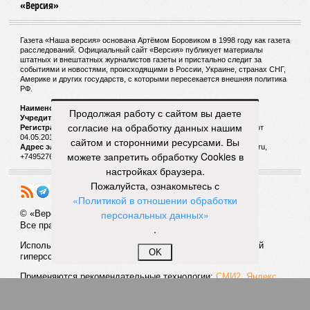
«Версия»
Газета «Наша версия» основана Артёмом Боровиком в 1998 году как газета
расследований. Официальный сайт «Версия» публикует материалы
штатных и внештатных журналистов газеты и пристально следит за
событиями и новостями, происходящими в России, Украине, странах СНГ,
Америке и других государств, с которыми пересекается внешняя политика
РФ.
Наименование:
Cетевое издание «Версия»
Продолжая работу с сайтом вы даете
Учредитель:
ООО «Версия»,
Главный редактор:
Горевой Р. Г.
согласие на обработку данных нашим
Регистрационный номер Роскомнадзора:
ЭЛ № ФС 77 - 72681 от
04.05.2018 г.
сайтом и сторонними ресурсами. Вы
Адрес электронной почты и телефон редакции:
versia@versia.ru,
можете запретить обработку Cookies в
+74952760348
настройках браузера.
Пожалуйста, ознакомьтесь с
«Политикой в отношении обработки
персональных данных»
© «Версия»
18+
Все права защищены
.
Использование материалов «Версии» без индексируемой
OK
гиперссылки запрещено
Применяются рекомендательные технологии:
СМИ2, Яндекс,
Инфокс
Политика конфиденциальности