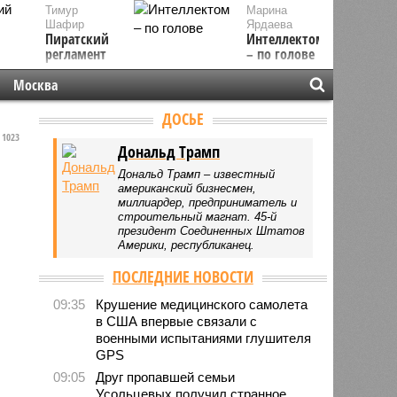
Тимур
Марина
Шафир
Ярдаева
Пиратский
Интеллектом
регламент
– по голове
Москва
ДОСЬЕ
1023
Дональд Трамп
Дональд Трамп – известный
американский бизнесмен,
миллиардер, предприниматель и
строительный магнат. 45-й
президент Соединенных Штатов
Америки, республиканец.
ПОСЛЕДНИЕ НОВОСТИ
09:35
Крушение медицинского самолета
в США впервые связали с
военными испытаниями глушителя
GPS
09:05
Друг пропавшей семьи
Усольцевых получил странное