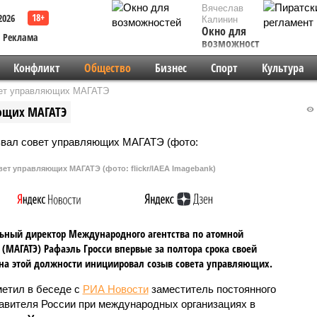
Вячеслав
2026
Калинин
Окно для
Реклама
возможностей
Конфликт
Общество
Бизнес
Спорт
Культура
вет управляющих МАГАТЭ
яющих МАГАТЭ
ет управляющих МАГАТЭ (фото: flickr/IAEA Imagebank)
ьный директор Международного агентства по атомной
 (МАГАТЭ) Рафаэль Гросси впервые за полтора срока своей
на этой должности инициировал созыв совета управляющих.
метил в беседе с
РИА Новости
заместитель постоянного
авителя России при международных организациях в