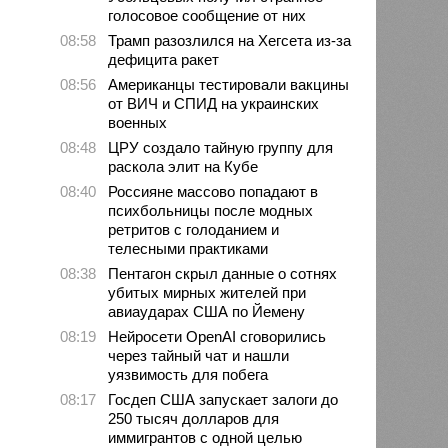
голосовое сообщение от них
08:58
Трамп разозлился на Хегсета из-за
дефицита ракет
08:56
Американцы тестировали вакцины
от ВИЧ и СПИД на украинских
военных
08:48
ЦРУ создало тайную группу для
раскола элит на Кубе
08:40
Россияне массово попадают в
психбольницы после модных
ретритов с голоданием и
телесными практиками
08:38
Пентагон скрыл данные о сотнях
убитых мирных жителей при
авиаударах США по Йемену
08:19
Нейросети OpenAI сговорились
через тайный чат и нашли
уязвимость для побега
08:17
Госдеп США запускает залоги до
250 тысяч долларов для
иммигрантов с одной целью