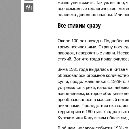
жизнь уничтожить. Так уж вышло, 
всевозможные геологические, мете
человека довольно опасны. Или по
Все стихии сразу
Около 100 лет назад в Поднебесно
тремя несчастьями. Страну послед
паводок, невероятные ливни. Неск
стихий. Вот что тогда приключилось
Зима 1931 года выдалась в Китае 
образовалось огромное количество
суши, продолжавшегося с 1928-го. 
устремился в реки, начался небы
наводнением, которое обильные вес
преобразовалось в массовый потоп
циклонами. Последствия оказались
территорию в 180 тыс. квадратных 
Курским или Калужским областям, 
В общем, недаром события 1931-го