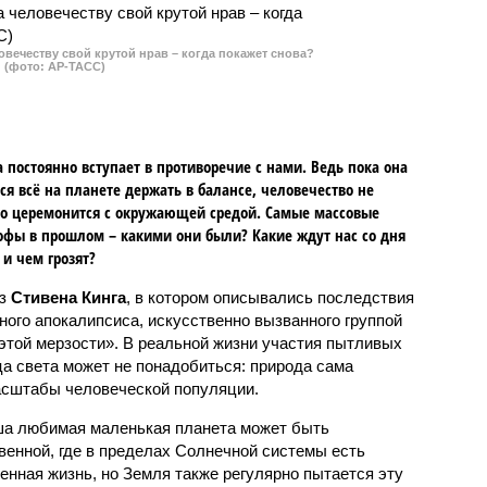
нанесении ударов по ЗАЭС.
овечеству свой крутой нрав – когда покажет снова?
(фото: АР-ТАСС)
 постоянно вступает в противоречие с нами. Ведь пока она
ся всё на планете держать в балансе, человечество не
о церемонится с окружающей средой. Самые массовые
офы в прошлом – какими они были? Какие ждут нас со дня
 и чем грозят?
аз
Стивена Кинга
, в котором описывались последствия
ного апокалипсиса, искусственно вызванного группой
 этой мерзости». В реальной жизни участия пытливых
ца света может не понадобиться: природа сама
масштабы человеческой популяции.
ша любимая маленькая планета может быть
венной, где в пределах Солнечной системы есть
енная жизнь, но Земля также регулярно пытается эту