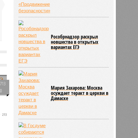
Рособрнадзор раскрыл
новшества в открытых
вариантах ЕГЭ
у
713
Мария Захарова: Москва
0
осуждает теракт в церкви в
Дамаске
я
213