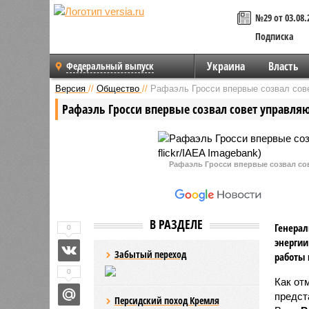
№29 от 03.08.
Подписка
Украина
Власть
Федеральный выпуск
Версия
//
Общество
//
Рафаэль Гросси впервые созвал со
Рафаэль Гросси впервые созвал совет управл
Рафаэль Гросси впервые созвал сов
В РАЗДЕЛЕ
Генерал
0
энергии
Забытый переход
работы 
0
Как от
предст
Персидский поход Кремля