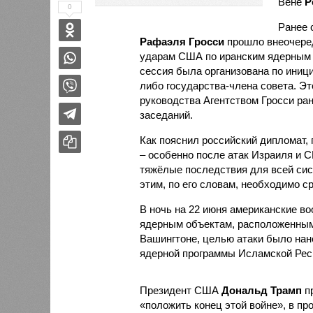
Вене
Р
0
Ранее 
Рафаэля Гросси
прошло внеочеред
ударам США по иранским ядерным о
сессия была организована по иници
либо государства-члена совета. Эт
руководства Агентством Гросси ра
заседаний.
Как пояснил российский дипломат, 
– особенно после атак Израиля и 
тяжёлые последствия для всей сис
этим, по его словам, необходимо с
В ночь на 22 июня американские в
ядерным объектам, расположенным 
Вашингтоне, целью атаки было нан
ядерной программы Исламской Рес
Президент США
Дональд Трамп
пр
«положить конец этой войне», в пр