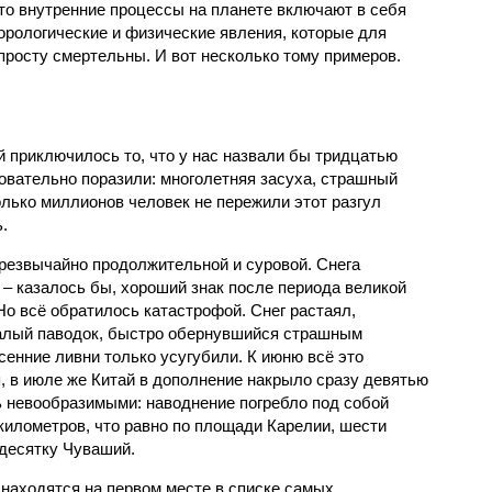
что внутренние процессы на планете включают в себя
орологические и физические явления, которые для
просту смертельны. И вот несколько тому примеров.
й приключилось то, что у нас назвали бы тридцатью
овательно поразили: многолетняя засуха, страшный
олько миллионов человек не пережили этот разгул
.
чрезвычайно продолжительной и суровой. Снега
 – казалось бы, хороший знак после периода великой
Но всё обратилось катастрофой. Снег растаял,
валый паводок, быстро обернувшийся страшным
енние ливни только усугубили. К июню всё это
, в июле же Китай в дополнение накрыло сразу девятью
 невообразимыми: наводнение погребло под собой
километров, что равно по площади Карелии, шести
десятку Чуваший.
 находятся на первом месте в списке самых