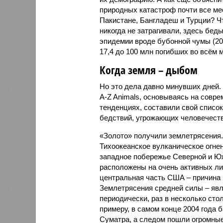
природных катастроф почти все ме
Пакистане, Бангладеш и Турции? Ч
никогда не затрагивали, здесь бе
эпидемии вроде бубонной чумы (200
17,4 до 100 млн погибших во всём м
Когда земля – дыбом
Но это дела давно минувших дней.
A-Z Animals, основываясь на совр
тенденциях, составили свой списо
бедствий, угрожающих человечеству
«Золото» получили землетрясения.
Тихоокеанское вулканическое огне
западное побережье Северной и Юж
расположены на очень активных ли
центральная часть США – причина
Землетрясения средней силы – явле
периодически, раз в несколько стол
примеру, в самом конце 2004 года 
Суматра, а следом пошли огромные