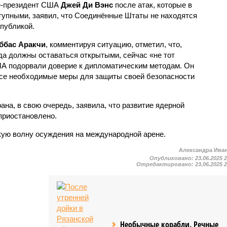
це-президент США
Джей Ди Вэнс
после атак, которые в
тупными, заявил, что Соединённые Штаты не находятся
публикой.
ббас Аракчи
, комментируя ситуацию, отметил, что,
да должны оставаться открытыми, сейчас «не тот
ША подорвали доверие к дипломатическим методам. Он
все необходимые меры для защиты своей безопасности
ана, в свою очередь, заявила, что развитие ядерной
приостановлено.
кую волну осуждения на международной арене.
Александра Ива
Опубликовано:
23.06.2025 
Отредактировано:
23.06.2025 
Необычные корабли. Речные