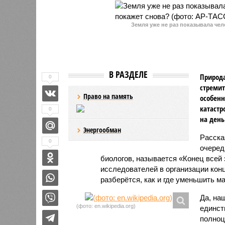
Земля уже не раз показывала чел
В РАЗДЕЛЕ
Природа
0
стремит
Право на память
особенн
катастр
0
на день
Энергообман
Расск
0
очеред
биологов, называется «Конец всей
исследователей в организации кон
разберётся, как и где уменьшить 
Да, на
(фото: en.wikipedia.org)
единст
полноц