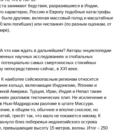
ста занимают бедствия, разразившиеся в Индии,
то характерно, Россию и Европу подобные катастрофы
ды были другими, включая массовый голод и масштабные
 млн погибших) или «испанки» (по разным оценкам, от
ире).
 А что нам ждать в дальнейшем? Авторы энциклопедии
еменных научных исследованиях и глобальных
к потенциально самых смертоносных стихийных
 непосредственно сейчас, в XXI веке.
 К наиболее сейсмоопасным регионам относится
нное кольцо, включающее Индонезию, Японию и
ной Америки. Турция, Иран, Индия и Непал также
ниях разломов тектонических плит. Не исключение и
 в Нью-Мадридском разломе в штате Миссури.
ние, в общем-то, обычное и вполне сносное, но
етий, трясёт так, что мало не покажется никому. К
бахнуло близ побережья индонезийского острова
, превышающие высоту 15 метров, волны. Итог – 250