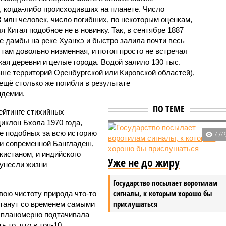
 когда-либо происходивших на планете. Число
3 млн человек, число погибших, по некоторым оценкам,
 Китая подобное не в новинку. Так, в сентябре 1887
е дамбы на реке Хуанхэ и быстро залила почти весь
 там довольно низменная, и потоп просто не встречал
жая деревни и целые города. Водой залило 130 тыс.
ьше территорий Оренбургской или Кировской областей),
 ещё столько же погибли в результате
ндемии.
ПО ТЕМЕ
ейтинге стихийных
иклон Бхола 1970 года,
 подобных за всю историю
474
и современной Бангладеш,
истаном, и индийского
Уже не до жиру
унесли жизни
Государство посылает воротилам
сигналы, к которым хорошо бы
вою чистоту природа что-то
прислушаться
станут со временем самыми
и планомерно подтачивала
 то, что в топ-10