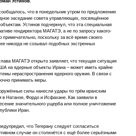
оман Устинов
.
сообщалось, что в понедельник утром по предложению
ное заседание совета управляющих, посвящённое
бъектам. Устинов подчеркнул, что эта специальная
ативе гендиректора МАГАТЭ, а не по запросу какого-
о примечательно, поскольку за всё время своего
нее никогда не созывал подобных экстренных
глава МАГАТЭ открыто заявляет, что текущая ситуация
США на ядерные объекты Ирана – может иметь крайне
темы нераспространения ядерного оружия. В связи с
рочно принимать меры.
ооружённые силы нанесли удары по трём иранским
в Натанзе, Фордо и Исфахане. Как заявили в
есение значительного ущерба или полное уничтожение
публики Иран.
едупредил, что Тегерану следует согласиться
отивном случае он столкнётся с ещё более серьёзными