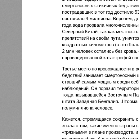
смертоносных стихийных бедствий,
пострадавших в тот год достигло 5
составило 4 миллиона. Впрочем, для
года вода прорвала многочисленны
Северный Китай, так как местность
препятствий на своём пути, уничто
квадратных километров (а это бол
2 млн человек остались без крова,
спровоцированной катастрофой па
Третье место по кровожадности в р
бедствий занимает смертоносный ц
ставший самым мощным среди себе
наблюдений. Он поразил территори
тогда называвшейся Восточным Пак
штата Западная Бенгалия. Шторма 
полумиллиона человек.
Кажется, стремящаяся сохранить с
знала о том, какие именно страны 
«грязными» в плане производств, 
их демографию. А как ещё объяснить