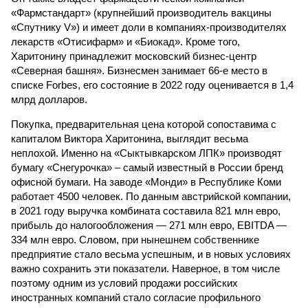
«Фармстандарт» (крупнейший производитель вакцины
«Спутнику V») и имеет доли в компаниях-производителях
лекарств «Отисифарм» и «Биокад». Кроме того,
Харитонину принадлежит московский бизнес-центр
«Северная башня». Бизнесмен занимает 66-е место в
списке Forbes, его состояние в 2022 году оценивается в 1,4
млрд долларов.
Покупка, предварительная цена которой сопоставима с
капиталом Виктора Харитонина, выглядит весьма
неплохой. Именно на «Сыктывкарском ЛПК» производят
бумагу «Снегурочка» – самый известный в России бренд
офисной бумаги. На заводе «Монди» в Республике Коми
работает 4500 человек. По данным австрийской компании,
в 2021 году выручка комбината составила 821 млн евро,
прибыль до налогообложения — 271 млн евро, EBITDA —
334 млн евро. Словом, при нынешнем собственнике
предприятие стало весьма успешным, и в новых условиях
важно сохранить эти показатели. Наверное, в том числе
поэтому одним из условий продажи российских
иностранных компаний стало согласие профильного