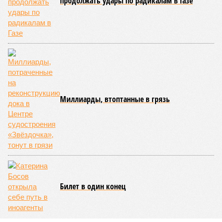
дольщиков (3908 квартир в пяти корпусах) – по факту
остаётся стройплощадкой без стройки. Возникает вопрос:
распространяется ли договорённость 2024 года на
«Станцию Л» в полном объёме или приоритет отдан
объектам мешей сложности и меньшего масштаба?
Источник: https://avaho.ru/novostroyka/moskva/uvao/lyublino/svetlyy-mir-
stantsiya-l/9303640/?ysclid=msemqdok6w326352116
Если да, то на каком основании декларируются конкретные
даты сдачи жилого комплекса (декабрь 2026 – март 2028),
если фаза активных строительных работ, если судить по
отсутствию техники на площадке, ещё не началась? При
этом на бумаге даты ввода ЖК в строй продолжают
фигурировать
в объявлениях о продаже квартир на
профильных порталах.
Для почти четырёх тысяч будущих собственников квартир
время давно измеряется не календарём, а очередными
переносами ожиданий. И пока на профильных порталах
продолжают указывать даты сдачи, главным индикатором
остается сама стройка. Если на ней по-прежнему не видно