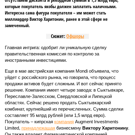
отсутствием дисконта и рекордной суммой в 1,5 млрд евро,
которые покупатель якобы должен заплатить наличными.
Интересна сама фигура покупателя – им может стать
миллиардер Виктор Харитонин, ранее в этой сфере не
замеченный.
Сюжет:
Офшоры
Главная интрига: одобрит ли уникальную сделку
правительственная комиссия по контролю за
иностранными инвестициями.
Еще в мае австрийская компания Mondi объявила, что
уйдет с российского рынка, но говорила, что процесс
продажи активов будет сложным. И вот сейчас принято
решение. Компания имеет четыре завода: в Сыктывкаре,
Переславле-Залесском, Свердловской и Липецкой
областях. Сейчас решено продать Сыктывкарский
комбинат, крупнейший из перечисленных. Сумма сделки
составляет 95 млрд рублей (или 1,5 млрд евро).
Покупатель – кипрская
компания
Augment Investments
Limited,
принадлежащая
бизнесмену
Виктору Харитонину
.
Он также владеет фармацевтической компанией