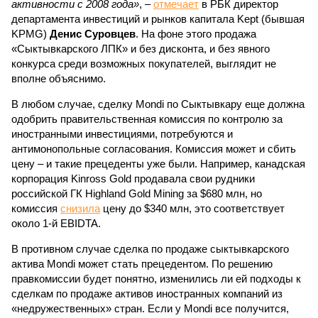
активности с 2008 года»
, –
отмечает
в РБК директор
департамента инвестиций и рынков капитала Kept (бывшая
KPMG)
Денис Суровцев
. На фоне этого продажа
«Сыктывкарского ЛПК» и без дисконта, и без явного
конкурса среди возможных покупателей, выглядит не
вполне объяснимо.
В любом случае, сделку Mondi по Сыктывкару еще должна
одобрить правительственная комиссия по контролю за
иностранными инвестициями, потребуются и
антимонопольные согласования. Комиссия может и сбить
цену – и такие прецеденты уже были. Например, канадская
корпорация Kinross Gold продавала свои рудники
российской ГК Highland Gold Mining за $680 млн, но
комиссия
снизила
цену до $340 млн, это соответствует
около 1-й EBIDTA.
В противном случае сделка по продаже сыктывкарского
актива Mondi может стать прецедентом. По решению
правкомиссии будет понятно, изменились ли ей подходы к
сделкам по продаже активов иностранных компаний из
«недружественных» стран. Если у Mondi все получится,