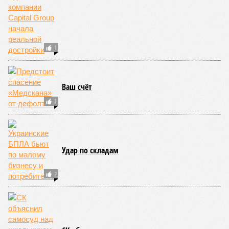
Вот только почему для менеджмента РЖД столь же
естественным считается вкладываться в закавказскую
«железку» тогда, когда на российских железных дорогах не
только
не решены
нынешние проблемы, но и постоянно
возникают
новые? Даст ли здесь свой комментарий
Белозёров?
Гарник Туманян, политолог
– Вероятно, в случае разрыва концессии Пашинян со
своими европейскими партнёрами могут
инициировать новый проект на территории Армении
подобно трамповскому TRIPP, где будет создана
европейская концессия для управления путями, а
доходы от эксплуатации путей будут делиться плюс-
минус в таком же соотношении, как с американцами
(74% – Вашингтону, 26% – Еревану).
Мирослава Регинская, публицист
– Довольно вероятным представляется вариант
развития событий, при котором после ухода РЖД