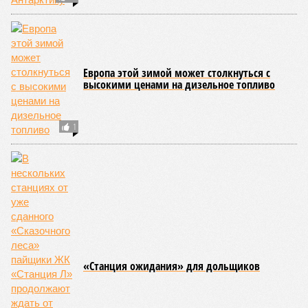
дороги»
, – добавил Белозёров.
И в самом деле. Российская сторона поставляла Армении
вагоны, по первому чиху ремонтировала пути, в том числе
повреждённые стихией, выплатила в казну закавказской
республики 15 млрд рублей налогов, пускала прибыль на
развитие местной железнодорожной инфраструктуры.
Из слов Белозёрова и приведённых фактов легко сделать
вывод о том, что ОАО «РЖД» занималось в Армении не
деловой активностью, а сугубой благотворительностью, не
инвестировало, а раздавало пожертвования, не
зарабатывало само, а давало зарабатывать другим и,
выходит, никак не гарантировало собственные интересы.
«Пока самая популярная в Армении точка зрения по
поводу будущего железных дорог рес­публики –
национализировать пути сообщения и, естественно,
ничего РЖД не компенсировать. Модернизация железных
дорог Армении за счёт России в Ереване считается
совершенно естественной»
, – указывает политолог
Андрей Суздальцев.