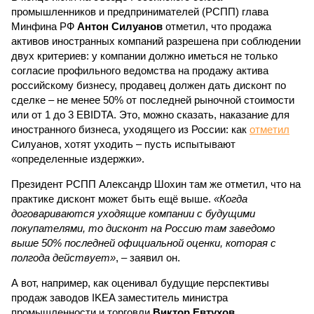
промышленников и предпринимателей (РСПП) глава
Минфина РФ
Антон Силуанов
отметил, что продажа
активов иностранных компаний разрешена при соблюдении
двух критериев: у компании должно иметься не только
согласие профильного ведомства на продажу актива
российскому бизнесу, продавец должен дать дисконт по
сделке – не менее 50% от последней рыночной стоимости
или от 1 до 3 EBIDTA. Это, можно сказать, наказание для
иностранного бизнеса, уходящего из России: как
отметил
Силуанов, хотят уходить – пусть испытывают
«определенные издержки».
Президент РСПП Александр Шохин там же отметил, что на
практике дисконт может быть ещё выше.
«Когда
договариваются уходящие компании с будущими
покупателями, то дисконт на Россию там заведомо
выше 50% последней официальной оценки, которая с
полгода действует»
, – заявил он.
А вот, например, как оценивал будущие перспективы
продаж заводов IKEA заместитель министра
промышленности и торговли
Виктор Евтухов
,