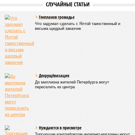
признаков масштабных работ, то неизбежно возникает
вопрос: не превращаются ли сроки ввода в декларацию,
которая все больше расходится с реальным положением
дел? Именно на этот вопрос сегодня больше всего ждут
ответа дольщики ЖК «Станция Л».
Николай Ольхин
Опубликовано:
07.08.2026 11:09
Отредактировано:
07.08.2026 11:09
Украинскому
Попытки Запада
кандидату в
рассорить Москву и
конгресс США
Астану назвали
запретили
бесперспективными
приходить на пляж
после драки
КОММЕНТАРИИ
0
Версия
//
Конфликт
//
Монополия вкладывалась-вкладывалась в
Армению и довкладывалась
186
РЖД против своей страны