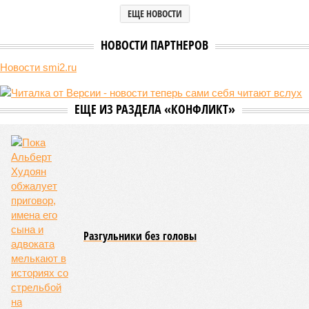
за прошедшие два года результатов, по словам дольщиков,
практически не видно. По
информации
из профильных
порталов, первую очередь ЖК строители обещают сдать к
декабрю 2026 г., вторую – к марту 2028-го. Но никто при
этом из кураторов стройки не задается вопросом: как эти
сроки должны материализоваться? На строительной
площадке, по свидетельствам дольщиков, регулярно
бывающих у забора, какая-либо техника отсутствует. Ни
бетононасосов, ни работающих кранов, ни признаков
мобилизации подрядчиков. При том, что до «декабря 2026»
осталось менее полугода.
Если в «Сказочном лесу» техзаказчик публично
отчитывался о поэтапной готовности – 90%, затем 97%, с
конкретными инженерными работами (усиление
монолитных конструкций, устранение проектных ошибок) –
то по «Станции Л» подобной публичной отчётности
дольщики не видят. Ни Capital Group, ни кураторы
строительства не подтверждают ни соблюдения графика
строительства, ни объёма фактически выполненных работ.