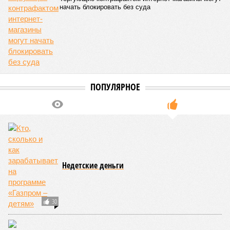
Монополия вкладывалась-вкладывалась в Армению и
довкладывалась
Монополия вкладывалась-вкладывалась в Армению и довкладывалась
(фото: Deep Vision)
Премьер закавказской республики Никол Пашинян заявил, что
его страна может потребовать у Москвы до 2 млрд долларов
ежегодно за аренду Южно-Кавказской железной дороги (ЮКЖД).
В настоящий момент та эксплуатируется «дочкой» ОАО «РЖД»,
причём исключительно за российский счёт. И в
складывающейся ситуации, кажется, больше вопросов не к
Еревану, а к гендиректору монополии Олегу Белозёрову.
По мнению
Пашиняна
, он не высказал ничего из ряда вон
выходящего. Дескать, Ереван считает транспортную сеть
своей собственностью и теперь намерен просить за аренду