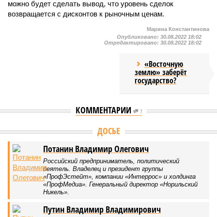
можно будет сделать вывод, что уровень сделок
возвращается с дисконтов к рыночным ценам.
Марина Константинова
Опубликовано:
30.08.2022 18:02
Отредактировано:
30.08.2022 18:02
«Восточную
землю» заберёт
государство?
КОММЕНТАРИИ
1
Версия
//
Конфликт
//
В нескольких станциях от уже сданного
«Сказочного леса» пайщики ЖК «Станция Л» продолжают ждать от
компании Capital Group начала реальной достройки
472
«Станция ожидания» для дольщиков
В нескольких станциях от уже сданного «Сказочного
леса» пайщики ЖК «Станция Л» продолжают ждать от
компании Capital Group начала реальной достройки