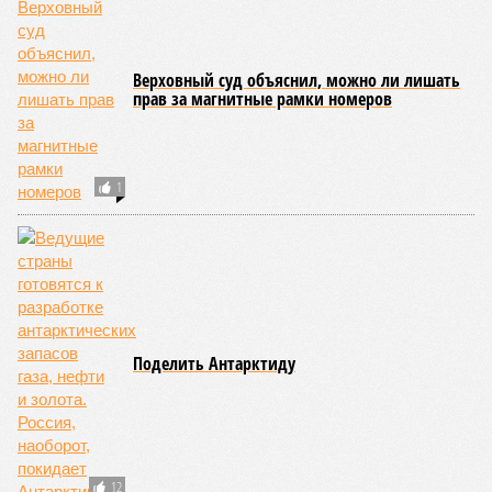
«железки» означенную сумму. При этом, как отмечают
эксперты, армянская сторона, выставляя этот счёт, не
раскрыла методику его калькуляции, то есть, получается,
взяла цифры с потолка. Отдельно стоит отметить, что
заключённый в 2008 году между Арменией и ОАО «РЖД»
концессионный договор, согласно которому российская
компания получила в управление «железку» республики до
2038-го, вероятно, вовсе не предусматривает такой
постановки вопроса.
Неудивительно, что гендиректор РЖД
Белозёров
,
реагируя на словесные интервенции Пашиняна, выступил
со словно растерянно-обиженным комментарием. И,
кажется, стало только хуже. Как отметил менеджер, ЮКЖД
и РЖД
«последовательно и в полном объёме исполняют
взятые на себя обязательства в рамках концессионного
договора от 2008 года». «Концессия дала Армении
современную железную дорогу, при этом освободив
бюджет республики от затрат на её восстановление и
содержание. Дивиденды акционеру никогда не
выплачивались, вся прибыль шла на развитие железной