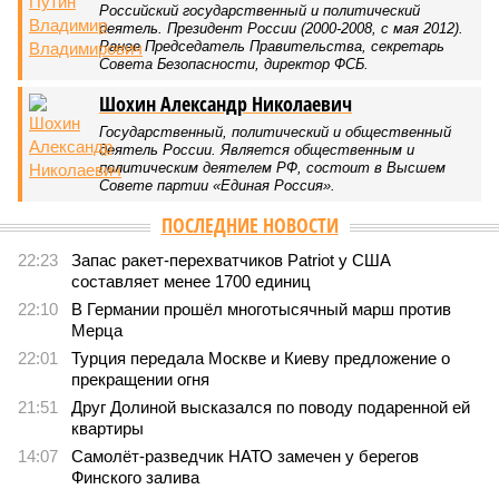
В нескольких станциях от уже сданного «Сказочного леса» пайщики ЖК
«Станция Л» продолжают ждать от компании Capital Group начала
реальной достройки (изображение сгенерировано ИИ)
Пока в Ярославском районе СВАО дольщики «Сказочного леса»
уже получают ключи – в мае 2026 года были получены
заключение о соответствии проектной документации и
разрешение на ввод жилищного комплекса в эксплуатацию –
совсем недалеко, в паре станций метро южнее, на Люблинской
улице, картина, можно сказать, прямо противоположная.
Сюжет:
Недвижимость
ЖК «Светлый мир «Станция Л»: та же группа компаний-
банкрот Seven Suns Development, та же
анонсированная
схема достройки через Capital Group осенью 2024 года, но