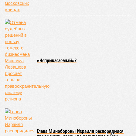
Напрашивается закономерный вопрос: если
декларируемая «Capital Group модель (достраивать
проблемные объекты SSD») сработала на
Лосиноостровской, почему она не масштабируется на
Люблино? И означает ли отсутствие техники на площадке,
что в реальности подрядчик по «Станции Л» ещё даже не
определён?
Митинги
и палаточные лагеря у объекта в
2025–2026 годах, похоже, не изменили ситуацию.
«В
последние месяцы в личном общении нам перестали
называть даже ориентировочные сроки»
, – рассказывают
расстроенные дольщики.
Казалось бы, формально ответственность по
достраиванию объекта распределена. Seven Suns
Development – банкрот, часть его структур признана
несостоятельной ещё в 2024 году, бенефициар компании
находится под следствием по ст. 200.3 УК РФ. Достройку
проблемных объектов группы – «Станции Л», «Сказочного
леса» и «В стремлении к свету», согласно информации на
сайтах Capital Group, осенью 2024 г. взяла на себя. Два из
трёх объектов уже сданы или близки к сдаче. Третий –
«Станция Л», крупнейший по числу пострадавших