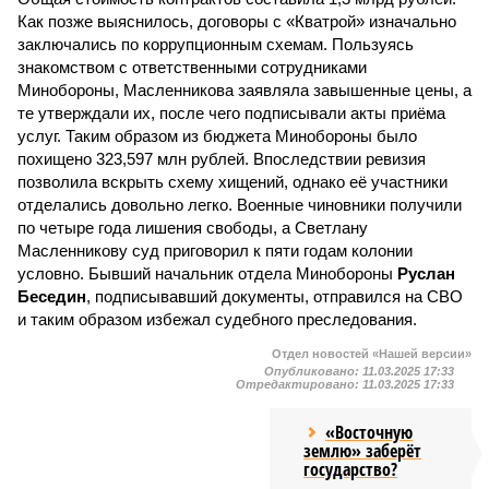
Как позже выяснилось, договоры с «Кватрой» изначально
заключались по коррупционным схемам. Пользуясь
знакомством с ответственными сотрудниками
Минобороны, Масленникова заявляла завышенные цены, а
те утверждали их, после чего подписывали акты приёма
услуг. Таким образом из бюджета Минобороны было
похищено 323,597 млн рублей. Впоследствии ревизия
позволила вскрыть схему хищений, однако её участники
отделались довольно легко. Военные чиновники получили
по четыре года лишения свободы, а Светлану
Масленникову суд приговорил к пяти годам колонии
условно. Бывший начальник отдела Минобороны
Руслан
Беседин
, подписывавший документы, отправился на СВО
и таким образом избежал судебного преследования.
Отдел новостей «Нашей версии»
Опубликовано:
11.03.2025 17:33
Отредактировано:
11.03.2025 17:33
«Восточную
землю» заберёт
государство?