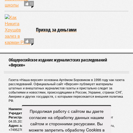
93
Приход за деньгами
20
Общероссийское издание журналистских расследований
«Версия»
Газета «Наша версия» основана Артёмом Боровиком в 1998 году как газета
расследований. Официальный сайт «Версия» публикует материалы
штатных и внештатных журналистов газеты и пристально следит за
событиями и новостями, происходящими в России, Украине, странах СНГ,
Америке и других государств, с которыми пересекается внешняя политика
РФ.
Наименование:
Cетевое издание «Версия»
Продолжая работу с сайтом вы даете
Учредитель:
ООО «Версия»,
Главный редактор:
Горевой Р. Г.
согласие на обработку данных нашим
Регистрационный номер Роскомнадзора:
ЭЛ № ФС 77 - 72681 от
04.05.2018 г.
сайтом и сторонними ресурсами. Вы
Адрес электронной почты и телефон редакции:
versia@versia.ru,
можете запретить обработку Cookies в
+74952760348