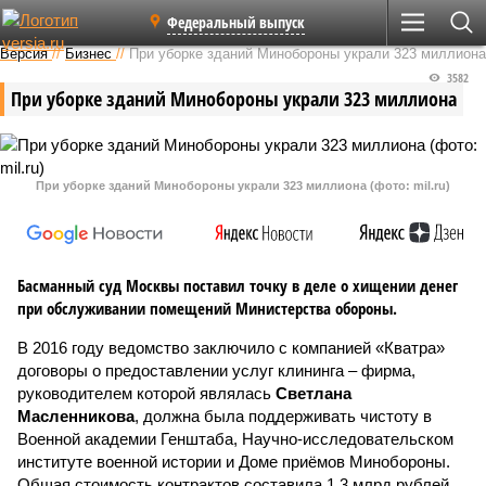
Федеральный выпуск
Версия
//
Бизнес
//
При уборке зданий Минобороны украли 323 миллиона
3582
При уборке зданий Минобороны украли 323 миллиона
При уборке зданий Минобороны украли 323 миллиона (фото: mil.ru)
Басманный суд Москвы поставил точку в деле о хищении денег
при обслуживании помещений Министерства обороны.
В 2016 году ведомство заключило с компанией «Кватра»
договоры о предоставлении услуг клининга – фирма,
руководителем которой являлась
Светлана
Масленникова
, должна была поддерживать чистоту в
Военной академии Генштаба, Научно-исследовательском
институте военной истории и Доме приёмов Мин­обороны.
Общая стоимость контрактов составила 1,3 млрд рублей.