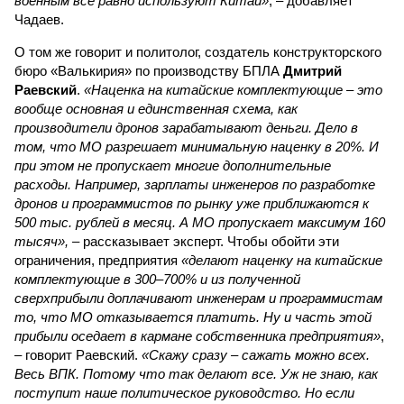
военным всё равно используют Китай»
, – добавляет
Чадаев.
О том же говорит и политолог, создатель конструкторского
бюро «Валькирия» по производству БПЛА
Дмитрий
Раевский
.
«Наценка на китайские комплектующие – это
вообще основная и единственная схема, как
производители дронов зарабатывают деньги. Дело в
том, что МО разрешает минимальную наценку в 20%. И
при этом не пропускает многие дополнительные
расходы. Например, зарплаты инженеров по разработке
дронов и программистов по рынку уже приближаются к
500 тыс. рублей в месяц. А МО пропускает максимум 160
тысяч»,
– рассказывает эксперт. Чтобы обойти эти
ограничения, предприятия
«делают наценку на китайские
комплектующие в 300–700% и из полученной
сверхприбыли доплачивают инженерам и программистам
то, что МО отказывается платить. Ну и часть этой
прибыли оседает в кармане собственника предприятия»
,
– говорит Раевский.
«Скажу сразу – сажать можно всех.
Весь ВПК. Потому что так делают все. Уж не знаю, как
поступит наше политическое руководство. Но если