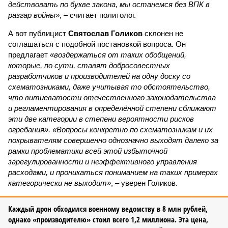
действовать по букве закона, мы останемся без ВПК в
разгар войны»
, – считает политолог.
А вот публицист
Святослав Голиков
склонен не
соглашаться с подобной постановкой вопроса. Он
предлагает
«воздержаться от таких обобщений,
которые, по сути, ставят добросовестных
разработчиков и производителей на одну доску со
схематозниками, даже учитывая то обстоятельство,
что витиеватости отечественного законодательства
и регламентирования в определённой степени сближают
эти две категории в степени вероятности рисков
огребания». «Вопросы конкретно по схематозникам и их
покрывателям совершенно однозначно выходят далеко за
рамки проблематики всей этой избыточной
зарегулированности и неэффективного управления
расходами, и проникаться пониманием на таких примерах
категорически не выходит»
, – уверен Голиков.
Каждый дрон обходился военному ведомству в 8 млн рублей,
однако «производителю» стоил всего 1,2 миллиона. Эта цена,