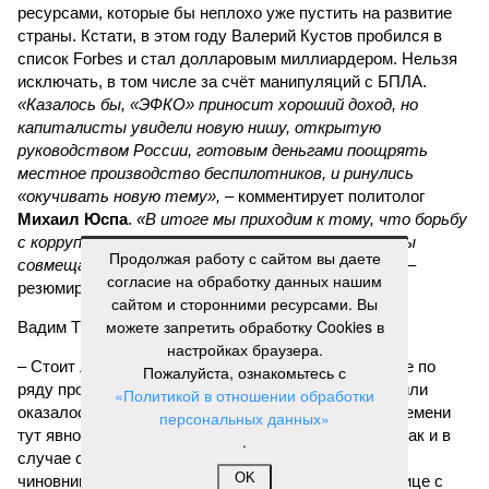
ресурсами, которые бы неплохо уже пустить на развитие
страны. Кстати, в этом году Валерий Кустов пробился в
список Forbes и стал долларовым миллиардером. Нельзя
исключать, в том числе за счёт манипуляций с БПЛА.
«Казалось бы, «ЭФКО» приносит хороший доход, но
капиталисты увидели новую нишу, открытую
руководством России, готовым деньгами поощрять
местное производство беспилотников, и ринулись
«окучивать новую тему»,
– комментирует политолог
Михаил Юспа
.
«В итоге мы приходим к тому, что борьбу
с коррупцией самыми жёсткими мерами мы должны
Продолжая работу с сайтом вы даете
совмещать с глубокой переработкой идеологии»
, –
согласие на обработку данных нашим
резюмирует эксперт.
сайтом и сторонними ресурсами. Вы
можете запретить обработку Cookies в
Вадим Трухачёв, политолог
настройках браузера.
– Стоит ли удивляться тому, что импортозамещение по
Пожалуйста, ознакомьтесь с
ряду промышленной продукции или провалилось, или
«Политикой в отношении обработки
оказалось недостаточным. В условиях военного времени
персональных данных»
тут явно речь должна идти не просто о хищениях. Как и в
.
случае с белгородскими, курскими и брянскими
OK
чиновниками, «распилившими» укрепления по границе с