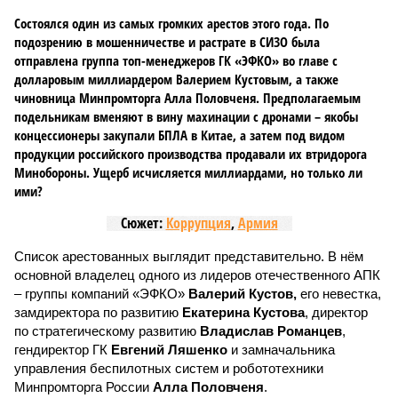
Состоялся один из самых громких арестов этого года. По
подозрению в мошенничестве и растрате в СИЗО была
отправлена группа топ-менеджеров ГК «ЭФКО» во главе с
долларовым миллиардером Валерием Кустовым, а также
чиновница Минпромторга Алла Половченя. Предполагаемым
подельникам вменяют в вину махинации с дронами – якобы
концессионеры закупали БПЛА в Китае, а затем под видом
продукции российского производства продавали их втридорога
Минобороны. Ущерб исчисляется миллиардами, но только ли
ими?
Сюжет:
Коррупция
,
Армия
Список арестованных выглядит представительно. В нём
основной владелец одного из лидеров отечественного АПК
– группы компаний «ЭФКО»
Валерий Кустов,
его невестка,
замдиректора по развитию
Екатерина Кустова
, директор
по стратегическому развитию
Владислав Романцев
,
гендиректор ГК
Евгений Ляшенко
и замначальника
управления беспилотных систем и робототехники
Минпромторга России
Алла Половченя
.