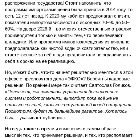
распоряжении государства! Стоит напомнить, что
программа импортозамещения была принята в 2014 году, то
есть 12 лет назад. К 2020-му кабинет предполагал снизить
показатели импортозависимости с исходных 70–90 до 50–
60%. На дворе 2026-й – во многих отечественных отраслях
производители только и заняты тем, что переклеивают
шильдики. Или программа импортозамещения изначально
предполагалась как чистой воды очковтирательство, или
ответственные за неё люди предпочитали не ограничивать
себя в сроках на её реализацию.
Но, может быть, что-то начнёт решительно меняться в этой
сфере с пресловутого дела «ЭФКО»? Вероятны кадровые
решения. По крайней мере так считает Святослав Голиков.
«Половченя, как замглавы управления беспилотных
систем и робототехники, выглядит пока всё же не
столько крышей, сколько ситуативной козой отпущения.
Посмотрим, будет ли дальнейшее развитие. Хотелось
бы»
, – указывает публицист.
Но ведь также назрели и изменения в самом образе
мыслей тех, кто принимает решения, и тех, кто располагает