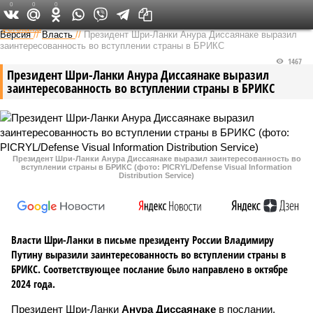
0
0
0
Федеральный выпуск
Версия
//
Власть
//
Президент Шри-Ланки Анура Диссаянаке выразил
заинтересованность во вступлении страны в БРИКС
1467
Президент Шри-Ланки Анура Диссаянаке выразил
заинтересованность во вступлении страны в БРИКС
Президент Шри-Ланки Анура Диссаянаке выразил заинтересованность во
вступлении страны в БРИКС (фото: PICRYL/Defense Visual Information
Distribution Service)
Власти Шри-Ланки в письме президенту России Владимиру
Путину выразили заинтересованность во вступлении страны в
БРИКС. Соответствующее послание было направлено в октябре
2024 года.
Президент Шри-Ланки
Анура Диссаянаке
в послании,