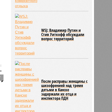
WSJ: Владимир Путин и
Стив Уиткофф обсуждали
вопрос территорий
7
После расправы женщины с
шизофренией над тремя
детьми в Канске
задержали их отца и
инспектора ПДН