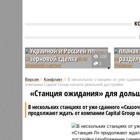
К
В Турции сообщили о
Экс-гл
переговорах с ООН,
Сикорс
Украиной и Россией по
планах
2498
зерновой сделке
раздел
0
Министр обороны Турции Хулуси
Экс-мини
Акар заявил, что Анкара ведёт
Польши Р
Версия
//
Конфликт
//
В нескольких станциях от уже сданн
переговоры с представителями
заявил, 
компании Capital Group начала реальной достройки
ООН, Украины и России по
страны р
«Станция ожидания» для доль
поводу продления зерновой
раздела 
сделки, срок действия которой
проведен
В нескольких станциях от уже сданного «Сказо
истекает 18 марта.
продолжают ждать от компании Capital Group 