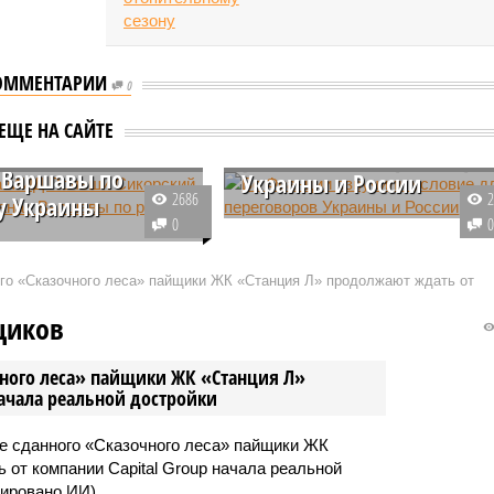
ОММЕНТАРИИ
0
ава МИД Польши
Во Франции озвучили
ЕЩЕ НА САЙТЕ
кий заявил о
условие для переговоро
 Варшавы по
Украины и России
2686
у Украины
Французский полковник в
0
стр иностранных дел
отставке Жак Огар заявил, что
адослав Сикорский
Республиканская партия США в
ого «Сказочного леса» пайщики ЖК «Станция Л» продолжают ждать от
что правящая партия
случае победы на выборах в
азмышляла по поводу
американский Конгресс сможет
щиков
Украины в первые дни
подтолкнуть власти Украины к
ия спецоперации.
переговорам с РФ.
чного леса» пайщики ЖК «Станция Л»
начала реальной достройки