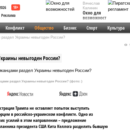
Вячеслав
2026
Калинин
Окно для
Реклама
возможностей
Конфликт
Общество
Бизнес
Спорт
Культура
раздел Украины невыгоден России?
1
краины невыгоден России?
цами раздел Украины невыгоден России? (фото: )
трация Трампа не оставляет попыток выступить
рцем в российско-украинском конфликте. Одно из
их усилий в этом направлении – предложение
ланника президента США Кита Келлога разделить бывшую