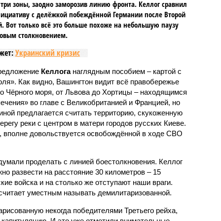
 три зоны, заодно заморозив линию фронта. Келлог сравнил
ициативу с делёжкой побеждённой Германии после Второй
. Вот только всё это больше похоже на небольшую паузу
овым столкновением.
жет:
Украинский кризис
редложение
Келлога
наглядным пособием – картой с
оля». Как видно, Вашингтон видит всё правобережье
до Чёрного моря, от Львова до Хортицы – находящимся
ечения» во главе с Великобританией и Францией, но
иной предлагается считать территорию, скукоженную
ерегу реки с центром в матери городов русских Киеве.
а, вполне довольствуется освобождённой в ходе СВО
умали проделать с линией боестолкновения. Келлог
но развести на расстояние 30 километров – 15
кие войска и на столько же отступают наши враги.
считает уместным называть демилитаризованной.
нарисованную некогда победителями Третьего рейха,
 капитуляцию. И это уже отметили внимательные