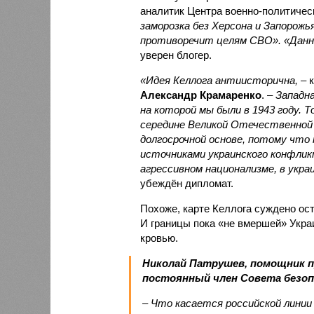
аналитик Центра военно-политиче
заморозка без Херсона и Запорожь
противоречит целям СВО». «Данн
уверен блогер.
«Идея Келлога антиисторична,
– к
Александр Крамаренко
. –
Западна
на которой мы были в 1943 году. 
середине Великой Отечественной 
долгосрочной основе, потому что 
источниками украинского конфлик
агрессивном национализме, в укр
убеждён дипломат.
Похоже, карте Келлога суждено ост
И границы пока «не вмершей» Укра
кровью.
Николай Патрушев, помощник п
постоянный член Совета безо
– Что касается российской линии