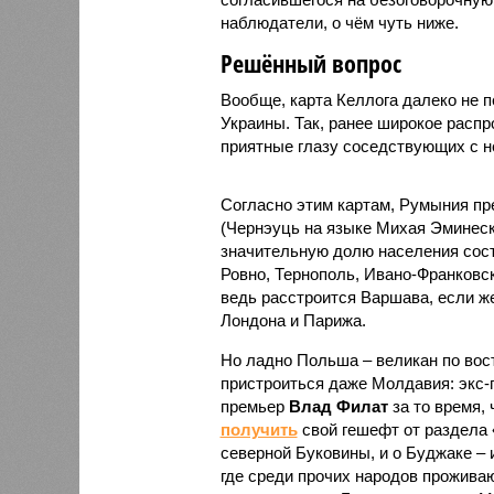
наблюдатели, о чём чуть ниже.
Решённый вопрос
Вообще, карта Келлога далеко не 
Украины. Так, ранее широкое расп
приятные глазу соседствующих с н
Согласно этим картам, Румыния пр
(Чернэуць на языке Михая Эминеску
значительную долю населения сост
Ровно, Тернополь, Ивано-Франковск
ведь расстроится Варшава, если ж
Лондона и Парижа.
Но ладно Польша – великан по вос
пристроиться даже Молдавия: экс-
премьер
Влад Филат
за то время,
получить
свой гешефт от раздела 
северной Буковины, и о Буджаке – 
где среди прочих народов прожива