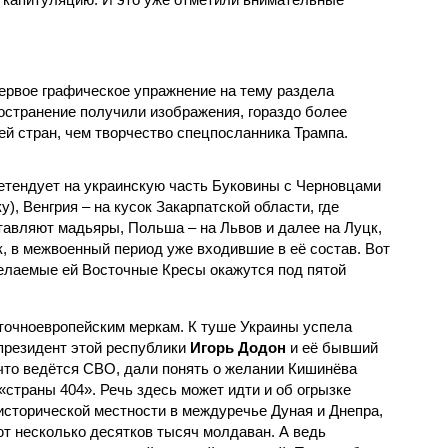
первое графическое упражнение на тему раздела
ространение получили изображения, гораздо более
ей стран, чем творчество спецпосланника Трампа.
етендует на украинскую часть Буковины с Черновцами
), Венгрия – на кусок Закарпатской области, где
авляют мадьяры, Польша – на Львов и далее на Луцк,
, в межвоенный период уже входившие в её состав. Вот
елаемые ей Восточные Кресы окажутся под пятой
точноевропейским меркам. К туше Украины успела
президент этой республики
Игорь Додон
и её бывший
 что ведётся СВО, дали понять о желании Кишинёва
«страны 404». Речь здесь может идти и об огрызке
исторической местности в междуречье Дуная и Днепра,
ют несколько десятков тысяч молдаван. А ведь