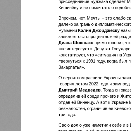
присоединение Буджака сделает М
Кишинёву и не помечтать о подобн
Впрочем, нет. Мечты – это слабо с
далеко за гранью дипломатического
Румынии
Кэлин Джорджеску
назы
заявляет о стопроцентном её разде
Диана Шошоакэ
прямо говорит, чт
«не интересует». Депутат Государ
констатирует, что «ситуация на Ук
«вернуться к 1991 году, когда бы
Закарпатья».
О вероятном распиле Украины заи
говорил летом 2022 года и зампред
Дмитрий Медведев
. Тогда он ока
определив ей среди прочего и Жито
отдав ей Винницу. А вот к Украине
безжалостен, ограничив её Киевск
три года.
Свою долю уже наметили себе и в 