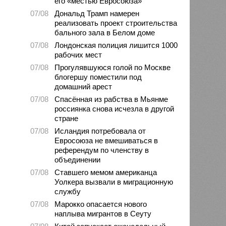
его «местью Евросоюза»
07/08
Дональд Трамп намерен
реализовать проект строительства
бального зала в Белом доме
07/08
Лондонская полиция лишится 1000
рабочих мест
07/08
Прогулявшуюся голой по Москве
блогершу поместили под
домашний арест
07/08
Спасённая из рабства в Мьянме
россиянка снова исчезла в другой
стране
07/08
Исландия потребовала от
Евросоюза не вмешиваться в
референдум по членству в
объединении
07/08
Ставшего мемом американца
Уолкера вызвали в миграционную
службу
07/08
Марокко опасается нового
наплыва мигрантов в Сеуту