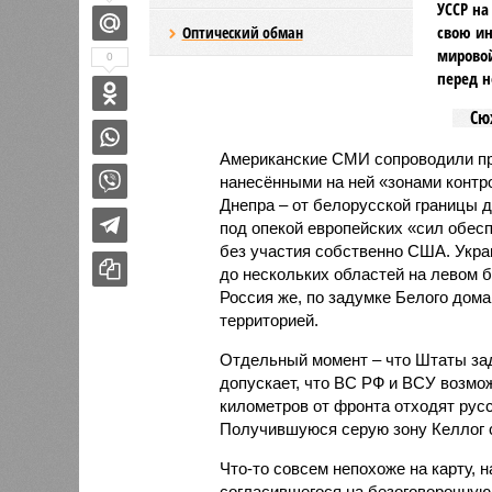
УССР на
свою ин
Оптический обман
мировой
0
перед н
Сю
Американские СМИ сопроводили п
нанесёнными на ней «зонами контр
Днепра – от белорусской границы 
под опекой европейских «сил обесп
без участия собственно США. Укра
до нескольких областей на левом б
Россия же, по задумке Белого дом
территорией.
Отдельный момент – что Штаты зад
допускает, что ВС РФ и ВСУ возмож
километров от фронта отходят русс
Получившуюся серую зону Келлог 
Что-то совсем непохоже на карту, 
согласившегося на безоговорочную