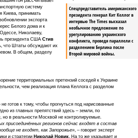
. Вашингтон рассчитывает
ранспортную систему
Спецпредставитель американского
я Киева, принимать
президента генерал Кит Келлог в
зобновлении экспорта
интервью The Times высказал
терес Белого дома и к
необычное предложение по
Одессе, Николаеву,
урегулированию украинского
ель президента США
Стив
конфликта, проведя параллели с
ь, что Штаты обсуждают их
разделением Берлина после
иевом. В общем, разделу
Второй мировой войны.
ворение территориальных претензий соседей к Украине
ельности, чем реализация плана Келлога с разделом
не готов к тому, чтобы прогнуться под нарисованные
но из главных препятствий здесь – земли, по
, но в реальности Москвой не контролируемые.
х присоединённых регионов сейчас входят в состав
 вообще не входят, как Запорожье»
, – говорит эксперт
ики и стратегии
Николай Новик
. На то же указывает и