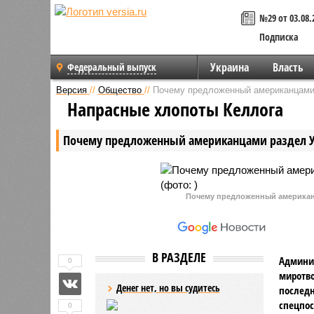
№29 от 03.08.
Подписка
Украина
Власть
Федеральный выпуск
Версия
//
Общество
//
Почему предложенный американцами 
Напрасные хлопоты Келлога
Почему предложенный американцами раздел У
Почему предложенный американ
В РАЗДЕЛЕ
Админис
0
миротво
Денег нет, но вы судитесь
последн
спецпос
0