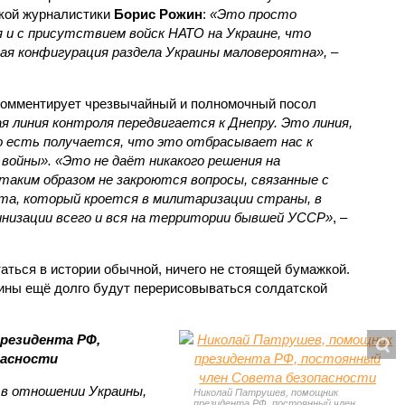
ской журналистики
Борис Рожин
:
«Это просто
я и с присутствием войск НАТО на Украине, что
ая конфигурация раздела Украины маловероятна»,
–
омментирует чрезвычайный и полномочный посол
я линия контроля передвигается к Днепру. Это линия,
То есть получается, что это отбрасывает нас к
войны». «Это не даёт никакого решения на
таким образом не закроются вопросы, связанные с
та, который кроется в милитаризации страны, в
аинизации всего и вся на территории бывшей УССР»
, –
аться в истории обычной, ничего не стоящей бумажкой.
ины ещё долго будут перерисовываться солдатской
резидента РФ,
пасности
 в отношении Украины,
Николай Патрушев, помощник
президента РФ, постоянный член