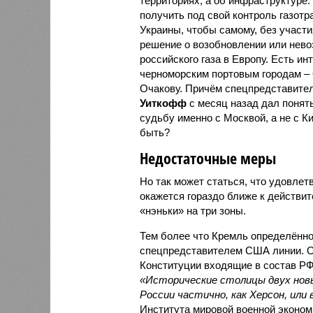
территориях, а об инфраструктуре
получить под свой контроль газот
Украины, чтобы самому, без участи
решение о возобновлении или нево
российского газа в Европу. Есть ин
черноморским портовым городам – 
Очакову. Причём спецпредставит
Уиткофф
с месяц назад дал понят
судьбу именно с Москвой, а не с К
быть?
Недостаточные меры
Но так может статься, что удовлет
окажется гораздо ближе к действит
«нэньки» на три зоны.
Тем более что Кремль определённо 
спецпредставителем США линии. Од
Конституции входящие в состав РФ
«Исторические столицы двух новы
России частично, как Херсон, или
Института мировой военной эконом