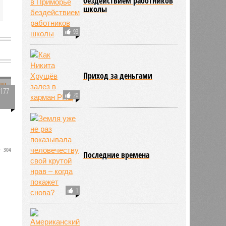
бездействием работников
школы
93
в
Приход за деньгами
2177
20
0
304
Последние времена
1