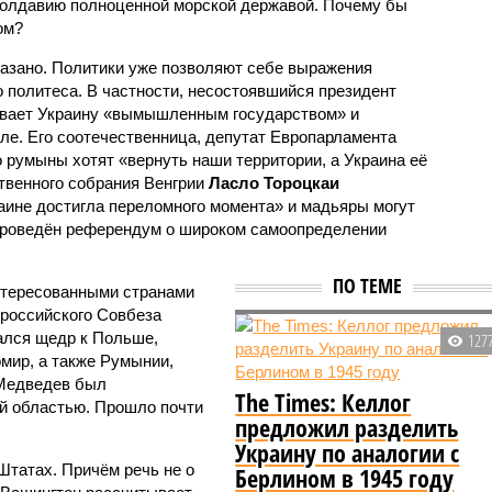
олдавию полноценной морской державой. Почему бы
ом?
казано. Политики уже позволяют себе выражения
 политеса. В частности, несостоявшийся президент
вает Украину «вымышленным государством» и
ле. Его соотечественница, депутат Европарламента
о румыны хотят «вернуть наши территории, а Украина её
ственного собрания Венгрии
Ласло Тороцкаи
раине достигла переломного момента» и мадьяры могут
л проведён референдум о широком самоопределении
ПО ТЕМЕ
нтересованными странами
 российского Совбеза
зался щедр к Польше,
127
мир, а также Румынии,
 Медведев был
The Times: Келлог
ой областью. Прошло почти
предложил разделить
Украину по аналогии с
Штатах. Причём речь не о
Берлином в 1945 году