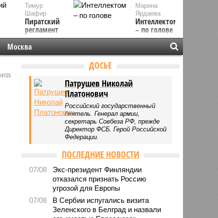
Тимур
Марина
Шафир
Ярдаева
Пиратский
Интеллектом
регламент
– по голове
Москва
ДОСЬЕ
4125
Патрушев Николай
Платонович
Российский государственный
деятель. Генерал армии,
секретарь Совбеза РФ, прежде
Директор ФСБ. Герой Российской
Федерации.
ПОСЛЕДНИЕ НОВОСТИ
07/08
Экс-президент Финляндии
отказался признать Россию
угрозой для Европы
07/08
В Сербии испугались визита
Зеленского в Белград и назвали