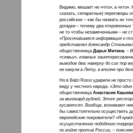
Видимо, мешает не «что», а «кто».
сказать, сепаратные) переговоры о
российских – как бы назвать их то
догадки – почему два откровенных 
не то чтобы незамеченными – не ст
«Просочившаяся информация о том
представлял Александр Стальевич
общественница
Дарья Митина
. –
В
«семьи», главных заинтересованн
выводов два: наверху до сих пор 
не канула в Лету, а вполне при дел
Но в Balzi Rossi ударили не прост
виду у честного народа.
«Это один
общественница
Анастасия Кашев
за миллиард рублей. Этот рестор
кусаются»
. Вообще, возникают не
бы самостоятельно осуществить ди
европейские покровители?
«Я край
осуществление подобного террор
по войне против России,
– поясняе