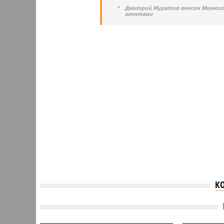
*
Дмитрий Муратов внесен Минюст
агентами
К
Мария Захарова
поставила на место Аллу
Появил
Пугачёву после поста
поездк