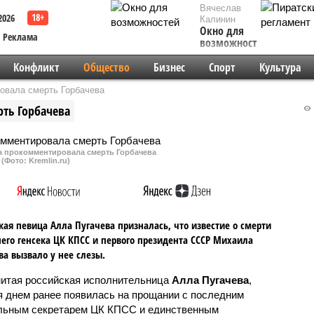
Вячеслав
2026
Калинин
Окно для
Реклама
возможностей
Конфликт
Общество
Бизнес
Спорт
Культура
овала смерть Горбачева
ть Горбачева
а прокомментировала смерть Горбачева
(Фото: Kremlin.ru)
кая певица Алла Пугачева призналась, что известие о смерти
его генсека ЦК КПСС и первого президента СССР Михаила
ва вызвало у нее слезы.
итая российская исполнительница
Алла Пугачева
,
я днем ранее появилась на прощании с последним
льным секретарем ЦК КПСС и единственным