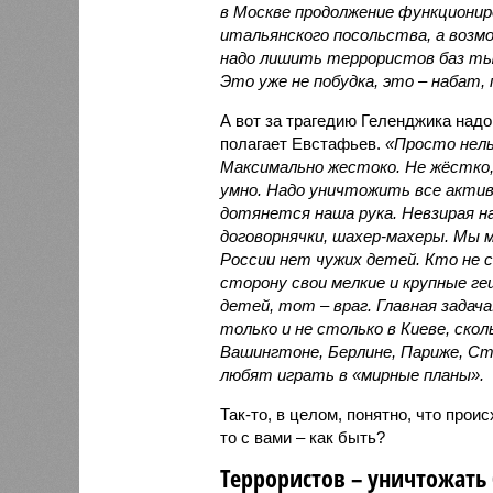
в Москве продолжение функциониро
итальянского посольства, а возмо
надо лишить террористов баз ты
Это уже не побудка, это – набат,
А вот за трагедию Геленджика надо
полагает Евстафьев.
«Просто нел
Максимально жестоко. Не жёстко,
умно. Надо уничтожить все актив
дотянется наша рука. Невзирая н
договорнячки, шахер-махеры. Мы 
России нет чужих детей. Кто не 
сторону свои мелкие и крупные 
детей, тот – враг. Главная задач
только и не столько в Киеве, скол
Вашингтоне, Берлине, Париже, Ста
любят играть в «мирные планы».
Так-то, в целом, понятно, что проис
то с вами – как быть?
Террористов – уничтожать 