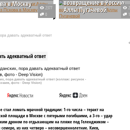
возвращение в Россию
ова в Москву
2377
Аллы Пугачевой
вестно, что певица Алла
0
, которая недавно
Во время традиционного
ь в Россию и пересекла
брифинга с представителями
 Псковской области, не
прессы Дмитрий Песков заявил 
пора давать адекватный ответ
овалась для поездки в
том, что любой гражданин Росси
обственным вагоном.
вправе свободно уезжать из
России и возвращаться обратно.
ать адекватный ответ
их, пора давать адекватный ответ (коллаж: рисунок -
озаев, фото - Deep Vision)
не стал ломать мрачной традиции: 1-го числа – теракт на
кой площади в Москве с пятерыми погибшими, а 3-го – удар
ским дроном по отдыхающим на пляже под Геленджиком –
 семеро, из них четверо – несовершеннолетние. Киев,