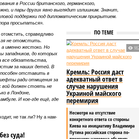
вания в России британского, германского,
жно, и пары других явно выглядит излишним. Значит,
ловой поддержки под дипломатическим прикрытием.
 пора просыпаться».
ПО ТЕМЕ
 отомстить, справедливо
ьзя не отомстить.
 а именно жестоко. Но
98
ы западников, до которых
а все обязательства,
мстим за наших детей. В
Кремль: Россия даст
способен отставить в
адекватный ответ в
гешефты ради отмщения за
случае нарушения
а: вой должен стоять не
Украиной майского
ько в Лондоне,
перемирия
мбуле. И кое-где ещё, где
Несмотря на отсутствие
ходит, не так ли? Ну а нам-
конкретного ответа со стороны
Киева на инициативу Владимира
Путина российская сторона по-
без суда!
прежнему намерена объявить