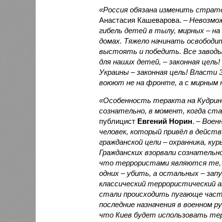
«Россия обязана изменить страт
Анастасия Кашеварова. –
Невозмо
гибель детей в тылу, мирных – на 
домах. Тяжело начинать освободи
выстоять и победить. Все заводы
для наших детей, – законная цель!
Украины – законная цель! Власти 
воюют не на фронте, а с мирным 
«Особенность теракта на Кудринс
сознательно, в момент, когда ста
публицист
Евгений Норин
. –
Военн
человек, который привёл в дейст
гражданской цели – охранника, ку
Гражданских взорвали сознательно
что террористами являются те, 
одних – убить, а остальных – зап
классический террористический 
стали происходить пугающе част
последние назначения в военном 
что Киев будет использовать терр