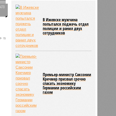
нашёлся в России
2470
1
В Ижевске мужчина
попытался поджечь отдел
о
полиции и ранил двух
сотрудников
и
15
Премьер-министр Саксонии
Кречмер призвал срочно
спасать экономику
Германии российским
газом