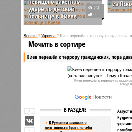
певицы о ракетном
из Пск
ударе по детской
2941
Стало из
больнице в Киеве
0
Пугачева
Пост Аллы Пугачёвой на тему
вернулас
ракетного удара по детской
границу в
Версия
//
Украина
//
Киев перешёл к террору гражданских, 
больнице в Киеве вызвал волну
воспольз
Мочить в сортире
возмущений и вновь активировал
Москву с
вопрос необходимости признать
Киев перешёл к террору гражданских, пора дав
артистку иноагентом.
Киев перешёл к террору гражданск
Темур К
В РАЗДЕЛЕ
Август 
1
Кудринс
В Румынии заявили о
украин
неготовности брать на себя
погибли
0