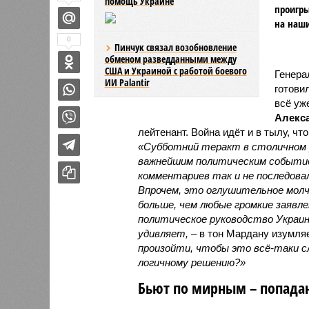
помощь Украине
проигры
на наши
0
Пинчук связал возобновление
обменом разведданными между
США и Украиной с работой боевого
Генера
ИИ Palantir
готови
всё уж
Алекс
лейтенант. Война идёт и в тылу, чт
«Субботний теракт в столичном р
важнейшим политическим событие
комментариев так и не последовал
Впрочем, это оглушительное молч
больше, чем любые громкие заявл
политическое руководство Украин
удивляет,
– в тон Мардану изумля
произойти, чтобы это всё-таки 
логичному решению?»
Бьют по мирным – попадаю