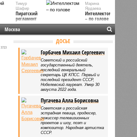
Тимур
Марина
Шафир
Ярдаева
Пиратский
Интеллектом
регламент
– по голове
Москва
ДОСЬЕ
3723
Горбачев Михаил Сергеевич
Советский и российский
государственный деятель,
последний генеральный
секретарь ЦК КПСС. Первый и
последний президент СССР,
Нобелевский лауреат. Умер 30
августа 2022 года.
Пугачева Алла Борисовна
Советская и российская
эстрадная певица, продюсер,
режиссер телевизионных
проектов и шоу, поэт и
композитор. Народная артистка
СССР.