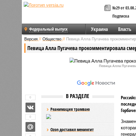
№29 от 03.08.
Подписка
Украина
Власть
Федеральный выпуск
Версия
//
Общество
//
Певица Алла Пугачева прокомментир
Певица Алла Пугачева прокомментировала смер
Певица Алла Пугачев
В РАЗДЕЛЕ
Российс
0
последн
Реанимация трамваю
Горбаче
0
Знамен
котора
Ozon доставил менингит
генера