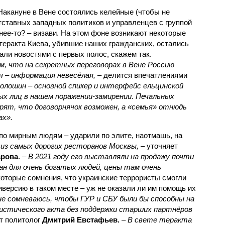
 Накануне в Вене состоялись келейные (чтобы не
тставных западных политиков и управленцев с группой
чнее-то? – визави. На этом фоне возникают некоторые
теракта Киева, убившие наших гражданских, остались
али новостями с первых полос, скажем так.
, что на секретных переговорах в Вене Россию
 – информация невесёлая,
– делится впечатлениями
олошин – основной спикер и интерфейс ельцинской
ых лиц в нашем поражении-замирении. Печальных
верят, что договорнячок возможен, а «семья» отнюдь
ах».
о по мирным людям – ударили по элите, наотмашь, на
 из самых дорогих ресторанов Москвы,
– уточняет
арова
. –
В 2021 году его выставляли на продажу почти
ан для очень богатых людей, цены там очень
которые сомнения, что украинские террористы смогли
версию в таком месте – уж не оказали ли им помощь их
не сомневаюсь, чтобы ГУР и СБУ были бы способны на
истического акта без поддержки старших партнёров
т политолог
Дмитрий Евстафьев.
–
В свете теракта