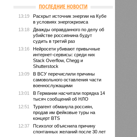
ПОСЛЕДНИЕ НОВОСТИ
13:19
Раскрыт источник энергии на Кубе
в условиях энергокризиса
13:18
Дважды оправданного по делу об
убийстве россиянина будут
судить в третий раз
13:16
Нейросети убивают привычные
интернет-сервисы: среди них
Stack Overflow, Chegg и
Shutterstock
13:09
В ВСУ перечислили причины
самовольного оставления части
военнослужащими
13:01
В Германии насчитали порядка 14
тысяч сообщений об НЛО
12:51
Турагент обманула россиян,
продав им фейковые туры на
концерт BTS
12:37
Психолог объяснила причину
спонтанных желаний после 30 лет