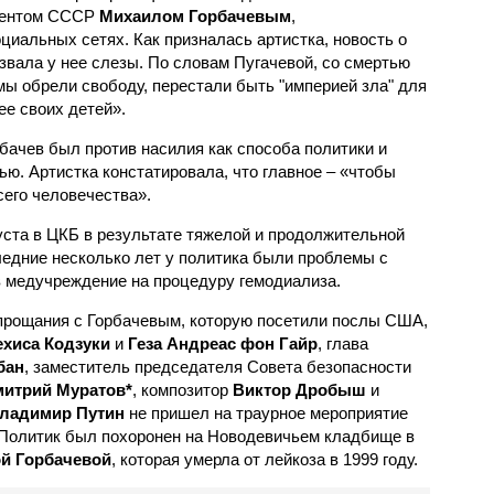
дентом СССР
Михаилом Горбачевым
,
циальных сетях. Как призналась артистка, новость о
ызвала у нее слезы. По словам Пугачевой, со смертью
мы обрели свободу, перестали быть "империей зла" для
ее своих детей».
бачев был против насилия как способа политики и
ю. Артистка констатировала, что главное – «чтобы
его человечества».
уста в ЦКБ в результате тяжелой и продолжительной
ледние несколько лет у политика были проблемы с
в медучреждение на процедуру гемодиализа.
прощания с Горбачевым, которую посетили послы США,
ехиса Кодзуки
и
Геза Андреас фон Гайр
, глава
бан
, заместитель председателя Совета безопасности
итрий Муратов*
, композитор
Виктор Дробыш
и
ладимир Путин
не пришел на траурное мероприятие
. Политик был похоронен на Новодевичьем кладбище в
й Горбачевой
, которая умерла от лейкоза в 1999 году.