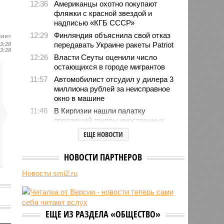
12:36
Американцы охотно покупают
фляжки с красной звездой и
надписью «КГБ СССР»
12:29
Финляндия объяснила свой отказ
сии»
передавать Украине ракеты Patriot
13:28
13:28
12:26
Власти Сеуты оценили число
остающихся в городе мигрантов
11:57
Автомобилист отсудил у дилера 3
миллиона рублей за неисправное
окно в машине
11:46
В Киргизии нашли палатку
пропавшей группы иностранных
альпинистов
ЕЩЕ НОВОСТИ
10:53
Туристы устремились в
аномальную зону Манской «петли
НОВОСТИ ПАРТНЕРОВ
смерти» после пропажи семьи
Усольцевых и других людей
Новости smi2.ru
10:51
Голливуд тайно внедряет ИИ
вопреки бунту звёзд и
забастовкам
ЕЩЕ ИЗ РАЗДЕЛА «ОБЩЕСТВО»
10:48
Экс-глава сирийской разведки