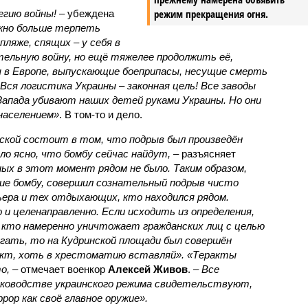
режим прекращения огня.
егию войны!
– убеждена
жно больше терпеть
пляже, спящих – у себя в
тельную войну, но ещё тяжелее продолжить её,
 в Европе, выпускающие боеприпасы, несущие смерть
 Вся логистика Украины – законная цель! Все заводы
Запада убивают наших детей руками Украины. Но они
населением»
. В том-то и дело.
кой состоит в том, что подрыв был произведён
ло ясно, что бомбу сейчас найдут,
– разъясняет
ых в этот момент рядом не было. Таким образом,
вие бомбу, совершил сознательный подрыв чисто
рьера и тех отдыхающих, кто находился рядом.
 и целенаправленно. Если исходить из определения,
кто намеренно уничтожает гражданских лиц с целью
угать, то на Кудринской площади был совершён
акт, хоть в хрестоматию вставляй». «Теракты
о,
– отмечает военкор
Алексей Живов
. –
Все
руководстве украинского режима свидетельствуют,
ор как своё главное оружие».