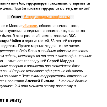
вая на поле боя, терроризирует гражданских, отыгрывается
х детях. Пора бы призвать террористов к ответу, не так ли?
Сюжет:
Международные конфликты
лов в Москве
убивали
, общественников – тоже,
ли покушения на видных чиновников и журналистов –
е было. В этот раз погибли зять главкома ВКС
андра Чайко
и один из гостей, 53-летний генерал-
о поделать. Против мирных людей – в том числе.
есторане Balzi Rossi очевидным образом является
м недели, несмотря на то что никаких официальных
о,
– отмечает телеведущий
Сергей Мардан
. –
ание говорит о важности произошедшего даже
ения». «Упорное нежелание официально объявить
ы во главе с Зеленским террористами откровенно
ется политолог
Алексей Пилько
. –
Что ещё должно
случилось? И что мешает этому простому и
т в элиту