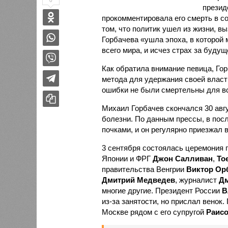
0
прези
прокомментировала его смерть в со
том, что политик ушел из жизни, в
Горбачева «ушла эпоха, в которой 
всего мира, и исчез страх за будущ
Как обратила внимание певица, Гор
метода для удержания своей власть
ошибки не были смертельны для вс
Михаил Горбачев скончался 30 авг
болезни. По данным прессы, в пос
почками, и он регулярно приезжал 
3 сентября состоялась церемония 
Японии и ФРГ
Джон Салливан
,
То
правительства Венгрии
Виктор Ор
Дмитрий Медведев
, журналист
Дм
многие другие. Президент России
В
из-за занятости, но прислал венок
Москве рядом с его супругой
Раисо