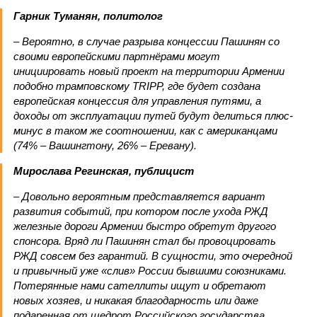
Гарник Туманян, политолог
– Вероятно, в случае разрыва концессии Пашинян со
своими европейскими партнёрами могут
инициировать новый проект на территории Армении
подобно трамповскому TRIPP, где будет создана
европейская концессия для управления путями, а
доходы от эксплуатации путей будут делиться плюс-
минус в таком же соотношении, как с американцами
(74% – Вашингтону, 26% – Еревану).
Мирослава Регинская, публицист
– Довольно вероятным представляется вариант
развития событий, при котором после ухода РЖД
железные дороги Армении быстро обретут другого
спонсора. Вряд ли Пашинян стал бы провоцировать
РЖД совсем без гарантий. В сущности, это очередной
и привычный уже «слив» России бывшими союзниками.
Потерянные нами сателлиты ищут и обретают
новых хозяев, и никакая благодарность или даже
подаренная от щедрот Российского государства