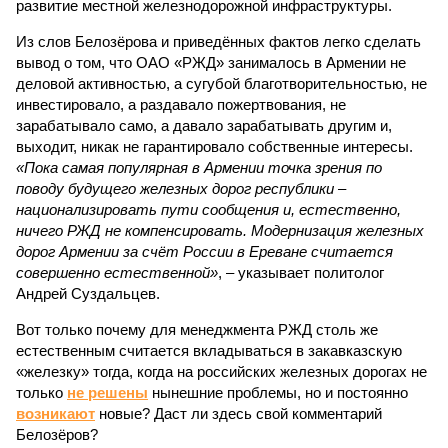
развитие местной железнодорожной инфраструктуры.
Из слов Белозёрова и приведённых фактов легко сделать
вывод о том, что ОАО «РЖД» занималось в Армении не
деловой активностью, а сугубой благотворительностью, не
инвестировало, а раздавало пожертвования, не
зарабатывало само, а давало зарабатывать другим и,
выходит, никак не гарантировало собственные интересы.
«Пока самая популярная в Армении точка зрения по
поводу будущего железных дорог рес­публики –
национализировать пути сообщения и, естественно,
ничего РЖД не компенсировать. Модернизация железных
дорог Армении за счёт России в Ереване считается
совершенно естественной»
, – указывает политолог
Андрей Суздальцев.
Вот только почему для менеджмента РЖД столь же
естественным считается вкладываться в закавказскую
«железку» тогда, когда на российских железных дорогах не
только
не решены
нынешние проблемы, но и постоянно
возникают
новые? Даст ли здесь свой комментарий
Белозёров?