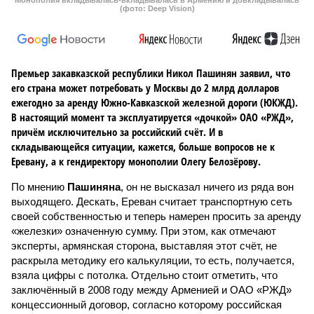
Монополия вкладывалась-вкладывалась в Армению и довкладывалась
(фото: Deep Vision)
Премьер закавказской республики Никол Пашинян заявил, что
его страна может потребовать у Москвы до 2 млрд долларов
ежегодно за аренду Южно-Кавказской железной дороги (ЮКЖД).
В настоящий момент та эксплуатируется «дочкой» ОАО «РЖД»,
причём исключительно за российский счёт. И в
складывающейся ситуации, кажется, больше вопросов не к
Еревану, а к гендиректору монополии Олегу Белозёрову.
По мнению
Пашиняна
, он не высказал ничего из ряда вон
выходящего. Дескать, Ереван считает транспортную сеть
своей собственностью и теперь намерен просить за аренду
«железки» означенную сумму. При этом, как отмечают
эксперты, армянская сторона, выставляя этот счёт, не
раскрыла методику его калькуляции, то есть, получается,
взяла цифры с потолка. Отдельно стоит отметить, что
заключённый в 2008 году между Арменией и ОАО «РЖД»
концессионный договор, согласно которому российская