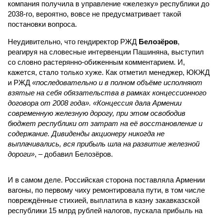
компания получила в управление «железку» республики до
2038-го, вероятно, вовсе не предусматривает такой
постановки вопроса.
Неудивительно, что гендиректор РЖД
Белозёров
,
реагируя на словесные интервенции Пашиняна, выступил
со словно растерянно-обиженным комментарием. И,
кажется, стало только хуже. Как отметил менеджер, ЮКЖД
и РЖД
«последовательно и в полном объёме исполняют
взятые на себя обязательства в рамках концессионного
договора от 2008 года». «Концессия дала Армении
современную железную дорогу, при этом освободив
бюджет республики от затрат на её восстановление и
содержание. Дивиденды акционеру никогда не
выплачивались, вся прибыль шла на развитие железной
дороги»
, – добавил Белозёров.
И в самом деле. Российская сторона поставляла Армении
вагоны, по первому чиху ремонтировала пути, в том числе
повреждённые стихией, выплатила в казну закавказской
республики 15 млрд рублей налогов, пускала прибыль на