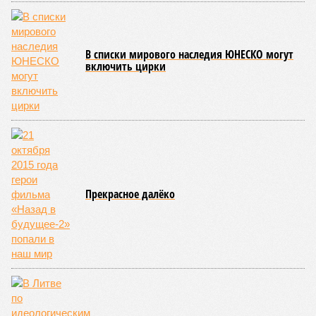
осталось менее полугода.
Если в «Сказочном лесу» техзаказчик публично
отчитывался о поэтапной готовности – 90%, затем 97%, с
конкретными инженерными работами (усиление
монолитных конструкций, устранение проектных ошибок) –
то по «Станции Л» подобной публичной отчётности
дольщики не видят. Ни Capital Group, ни кураторы
строительства не подтверждают ни соблюдения графика
строительства, ни объёма фактически выполненных работ.
Напрашивается закономерный вопрос: если
декларируемая «Capital Group модель (достраивать
проблемные объекты SSD») сработала на
Лосиноостровской, почему она не масштабируется на
Люблино? И означает ли отсутствие техники на площадке,
что в реальности подрядчик по «Станции Л» ещё даже не
определён?
Митинги
и палаточные лагеря у объекта в
2025–2026 годах, похоже, не изменили ситуацию.
«В
последние месяцы в личном общении нам перестали
называть даже ориентировочные сроки»
, – рассказывают