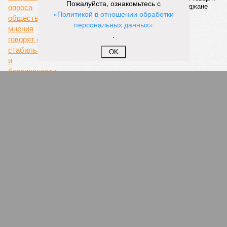
Пожалуйста, ознакомьтесь с
даты сдачи жилого комплекса (декабрь 2026 – март 2028),
«Политикой в отношении обработки
если фаза активных строительных работ, если судить по
персональных данных»
отсутствию техники на площадке, ещё не началась? При
.
этом на бумаге даты ввода ЖК в строй продолжают
фигурировать
в объявлениях о продаже квартир на
OK
профильных порталах.
Для почти четырёх тысяч будущих собственников квартир
время давно измеряется не календарём, а очередными
переносами ожиданий. И пока на профильных порталах
продолжают указывать даты сдачи, главным индикатором
остается сама стройка. Если на ней по-прежнему не видно
признаков масштабных работ, то неизбежно возникает
вопрос: не превращаются ли сроки ввода в декларацию,
которая все больше расходится с реальным положением
дел? Именно на этот вопрос сегодня больше всего ждут
ответа дольщики ЖК «Станция Л».
Николай Ольхин
Опубликовано:
07.08.2026 11:09
Отредактировано:
07.08.2026 11:09
Украинскому
Попытки Запада