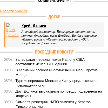
КОММЕНТАРИИ
0
Новости smi2.ru
Версия
//
Конфликт
//
В нескольких станциях от уже сданного
«Сказочного леса» пайщики ЖК «Станция Л» продолжают ждать от
компании Capital Group начала реальной достройки
498
«Станция ожидания» для дольщиков
В нескольких станциях от уже сданного «Сказочного
леса» пайщики ЖК «Станция Л» продолжают ждать от
компании Capital Group начала реальной достройки
В нескольких станциях от уже сданного «Сказочного леса» пайщики ЖК
«Станция Л» продолжают ждать от компании Capital Group начала
реальной достройки (изображение сгенерировано ИИ)