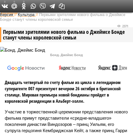
0
0
0
Федеральный выпуск
Версия
//
Культура
//
Первыми зрителями нового фильма о Джеймсе
Бонде станут члены королевской семьи
2371
Первыми зрителями нового фильма о Джеймсе Бонде
станут члены королевской семьи
Бонд. Джеймс Бонд
Двадцать четвертый по счету фильм из цикла о легендарном
суперагенте 007 презентуют вечером 26 октября в британской
столице. Мировая премьера новой бондианы пройдет в
королевской резиденции в Альберт-холле.
Участие в торжественной церемонии представления нового
фильма примут представители «средне-младшего»
поколения династии Виндозоров – принц Уильям, его
супруга герцогиня Кембриджская Кейт, а также принц Гарри