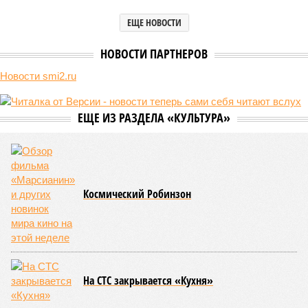
Пока в Ярославском районе СВАО дольщики «Сказочного леса»
уже получают ключи – в мае 2026 года были получены
заключение о соответствии проектной документации и
разрешение на ввод жилищного комплекса в эксплуатацию –
совсем недалеко, в паре станций метро южнее, на Люблинской
улице, картина, можно сказать, прямо противоположная.
Сюжет:
Недвижимость
ЖК «Светлый мир «Станция Л»: та же группа компаний-
банкрот Seven Suns Development, та же
анонсированная
схема достройки через Capital Group осенью 2024 года, но
за прошедшие два года результатов, по словам дольщиков,
практически не видно. По
информации
из профильных
порталов, первую очередь ЖК строители обещают сдать к
декабрю 2026 г., вторую – к марту 2028-го. Но никто при
этом из кураторов стройки не задается вопросом: как эти
сроки должны материализоваться? На строительной
площадке, по свидетельствам дольщиков, регулярно
бывающих у забора, какая-либо техника отсутствует. Ни
бетононасосов, ни работающих кранов, ни признаков
мобилизации подрядчиков. При том, что до «декабря 2026»