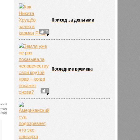
Приход за деньгами
20
Последние времена
1
ьхин
11:09
11:09