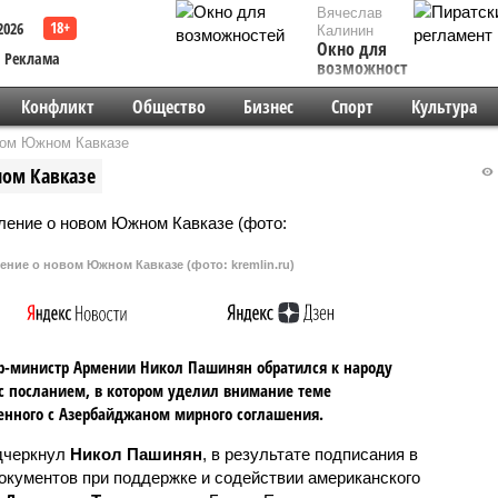
Вячеслав
2026
Калинин
Окно для
Реклама
возможностей
Конфликт
Общество
Бизнес
Спорт
Культура
вом Южном Кавказе
ном Кавказе
ние о новом Южном Кавказе (фото: kremlin.ru)
-министр Армении Никол Пашинян обратился к народу
с посланием, в котором уделил внимание теме
нного с Азербайджаном мирного соглашения.
дчеркнул
Никол Пашинян
, в результате подписания в
кументов при поддержке и содействии американского