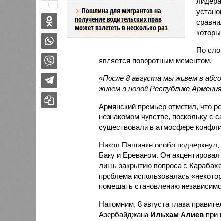
лидер
0
Пошлина для мигрантов на
устано
получение водительских прав
сравни
может взлететь в несколько раз
которы
По сло
является поворотным моментом.
«После 8 августа мы живем в абс
живем в новой Республике Армени
Армянский премьер отметил, что ре
незнакомом чувстве, поскольку с с
существовали в атмосфере конфликт
Никол Пашинян особо подчеркнул, 
Баку и Ереваном. Он акцентировал
лишь закрытию вопроса с Карабахо
проблема использовалась «некотор
помешать становлению независимо
Напомним, 8 августа глава правит
Азербайджана
Ильхам Алиев
при 