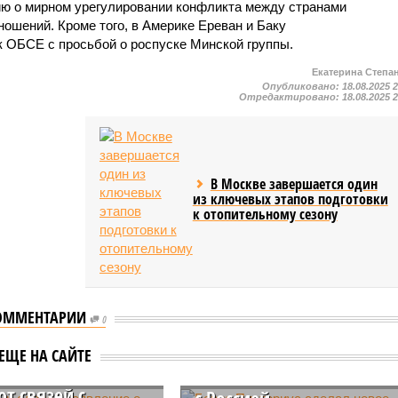
ю о мирном урегулировании конфликта между странами
ошений. Кроме того, в Америке Ереван и Баку
 ОБСЕ с просьбой о роспуске Минской группы.
Екатерина Степа
Опубликовано:
18.08.2025 
Отредактировано:
18.08.2025 
В Москве завершается один
из ключевых этапов подготовки
к отопительному сезону
ОММЕНТАРИИ
0
н Ын сделал
Борис Писториус сделал
ЕЩЕ НА САЙТЕ
ние о полном
новое заявление о войн
от связей с
с Россией