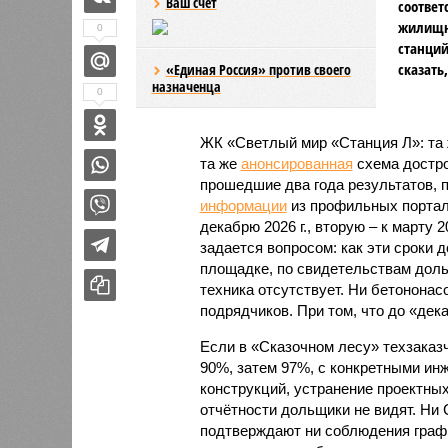
Ваш счёт
соответ
жилищно
0
станций
сказать
«Единая Россия» против своего
назначенца
0
ЖК «Светлый мир «Станция Л»: та 
та же
анонсированная
схема дострой
прошедшие два года результатов, п
информации
из профильных портал
декабрю 2026 г., вторую – к марту 2
задается вопросом: как эти сроки
площадке, по свидетельствам доль
техника отсутствует. Ни бетононас
подрядчиков. При том, что до «дек
Если в «Сказочном лесу» техзаказч
90%, затем 97%, с конкретными и
конструкций, устранение проектных
отчётности дольщики не видят. Ни C
подтверждают ни соблюдения графи