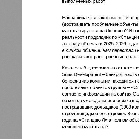
выполненных работ.
Напрашивается закономерный вопро
(достраивать проблемные объекты 
масштабируется на Люблино? И озн
реальности подрядчик по «Станци
лагеря у объекта в 2025–2026 года
в личном общении нам перестали 
рассказывают расстроенные дольщ
Казалось бы, формально ответстве
Suns Development – банкрот, часть 
бенефициар компании находится под
проблемных объектов группы – «Ста
согласно информации на сайтах Capi
объектов уже сданы или близки к с
пострадавших дольщиков (3908 квар
стройплощадкой без стройки. Возни
года на «Станцию Л» в полном объ
меньшего масштаба?