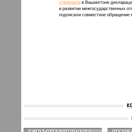
утвердили
в Вашингтоне деклараци
и развитии межгосударственных отн
подписали совместное обращение к
К
Никол Пашинян не стал
опровергать
Ким Че
информацию о наличии
заявле
у его брата российского
отказе 