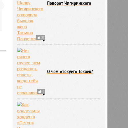
Поворот Чигиринского
87
О чём «токует» Токаев?
674
2