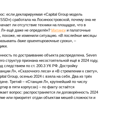
с: если декларируемая «Capital Group модель
SSD») сработала на Лосиноостровской, почему она не
ачает ли отсутствие техники на площадке, что в
и Л» ещё даже не определён?
Митинги
и палаточные
х, похоже, не изменили ситуацию.
«В последние месяцы
называть даже ориентировочные сроки»
, –
ики.
нность по достраиванию объекта распределена. Seven
его структур признана несостоятельной ещё в 2024 году,
 следствием по ст. 200.3 УК РФ. Достройку
нции Л», «Сказочного леса» и «В стремлении к свету»,
tal Group, осенью 2024 г. взяла на себя. Два из трёх
даче. Третий – «Станция Л», крупнейший по числу
тир в пяти корпусах) – по факту остаётся
кает вопрос: распространяется ли договорённость 2024
ёме или приоритет отдан объектам мешей сложности и