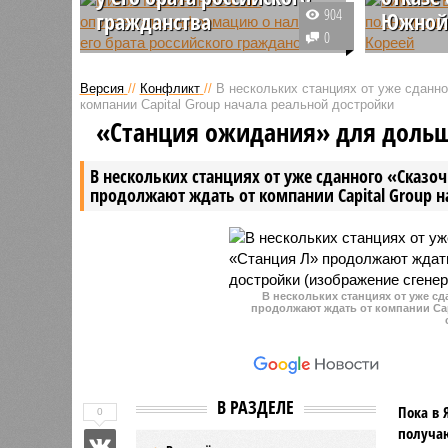
904
гражданства
Южной
0
Премьер-министр Армении Никол
Лидер КН
Пашинян в ходе брифинга
выступая
Версия
//
Конфликт
//
В нескольких станциях от уже сданн
предпочёл не опровергать
съезде Т
компании Capital Group начала реальной достройки
данные армянских СМИ о том,
заявил о 
«Станция ожидания» для доль
что его брат Армен обладает
бы то ни
российским гражданством.
Кореей, в
В нескольких станциях от уже сданного «Сказо
подчеркн
продолжают ждать от компании Capital Group 
существо
враждебн
государст
В нескольких станциях от уже с
продолжают ждать от компании Cap
В РАЗДЕЛЕ
Пока в 
0
получаю