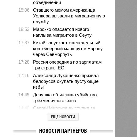
объединении
19:06
Ставшего мемом американца
Уолкера вызвали в миграционную
службу
18:52
Марокко опасается нового
наплыва мигрантов в Сеуту
17:37
Китай запускает еженедельный
контейнерный маршрут в Европу
через Севморпуть
17:28
Россия опередила по зарплатам
три страны ЕС
17:16
Александр Лукашенко призвал
белорусов скупать пустующие
избы
14:49
Девушка объяснила убийство
трёхмесячного сына
14:40
Сергей Миронов выступил за
увеличение пенсий детям,
ЕЩЕ НОВОСТИ
потерявшим родителей
13:56
Финляндия захотела использовать
НОВОСТИ ПАРТНЕРОВ
приграничные болота против