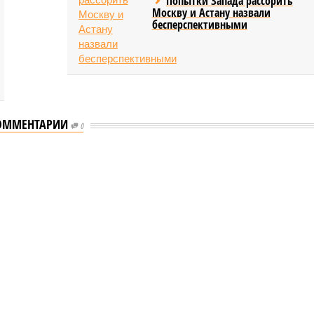
Попытки Запада рассорить
Москву и Астану назвали
бесперспективными
ОММЕНТАРИИ
0
еству свой крутой нрав – когда покажет снова?
 крутой нрав – когда покажет снова?
овечеству свой крутой нрав – когда покажет снова?
(фото: АР-ТАСС)