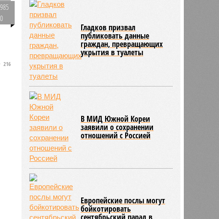
985
0
Гладков призвал
публиковать данные
граждан, превращающих
укрытия в туалеты
216
В МИД Южной Кореи
заявили о сохранении
отношений с Россией
Европейские послы могут
бойкотировать
сентябрьский парад в