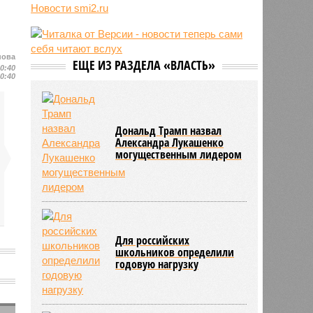
России
Новости smi2.ru
13:15
С сентября изменятся правила
перевозки групп детей автобусами
13:04
В России с начала 2026 года
нова
ЕЩЕ ИЗ РАЗДЕЛА «ВЛАСТЬ»
существенно вырос объём выдачи
20:40
20:40
ипотеки
Дональд Трамп назвал
Александра Лукашенко
могущественным лидером
Для российских
школьников определили
годовую нагрузку
е