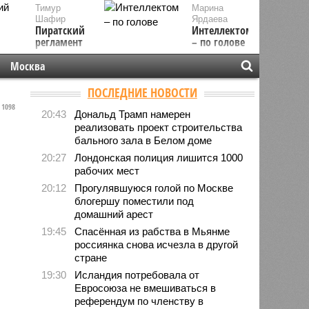
Тимур
Марина
Шафир
Ярдаева
Пиратский
Интеллектом
регламент
– по голове
Москва
ПОСЛЕДНИЕ НОВОСТИ
1098
20:43
Дональд Трамп намерен
реализовать проект строительства
бального зала в Белом доме
20:27
Лондонская полиция лишится 1000
рабочих мест
20:12
Прогулявшуюся голой по Москве
блогершу поместили под
домашний арест
19:45
Спасённая из рабства в Мьянме
россиянка снова исчезла в другой
стране
19:30
Исландия потребовала от
Евросоюза не вмешиваться в
референдум по членству в