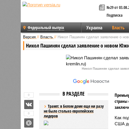
№29 от 03.08.
Подписка
Украина
Власть
Федеральный выпуск
Версия
//
Власть
//
Никол Пашинян сделал заявление о но
Никол Пашинян сделал заявление о новом Юж
Никол Пашинян сделал заявле
В РАЗДЕЛЕ
Премьер
0
страны 
Трамп: в Белом доме еще ни разу
заключе
не было столько европейских
0
лидеров
Как по
США до