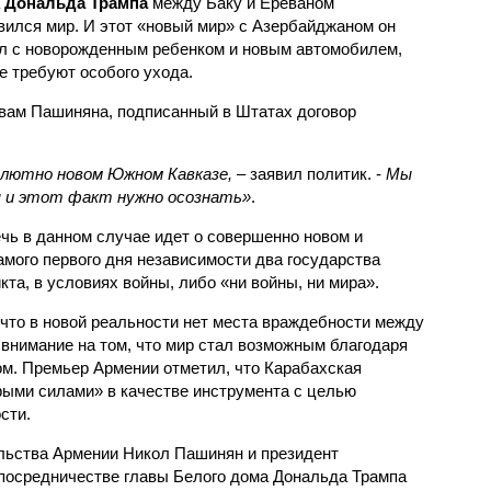
а
Дональда Трампа
между Баку и Ереваном
вился мир. И этот «новый мир» с Азербайджаном он
л с новорожденным ребенком и новым автомобилем,
е требуют особого ухода.
вам Пашиняна, подписанный в Штатах договор
олютно новом Южном Кавказе,
– заявил политик. -
Мы
я и этот факт нужно осознать»
.
чь в данном случае идет о совершенно новом и
амого первого дня независимости два государства
а, в условиях войны, либо «ни войны, ни мира».
что в новой реальности нет места враждебности между
 внимание на том, что мир стал возможным благодаря
м. Премьер Армении отметил, что Карабахская
ыми силами» в качестве инструмента с целью
сти.
ельства Армении Никол Пашинян и президент
посредничестве главы Белого дома Дональда Трампа