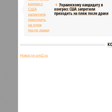
Украинскому кандидату в
конгресс США запретили
приходить на пляж после драки
К
Новости smi2.ru
Версия
//
Общество
//
Земля уже не раз показывала человеч
Последние времена
Земля уже не раз показывала человечеству свой
Земля уже не раз показывала чел