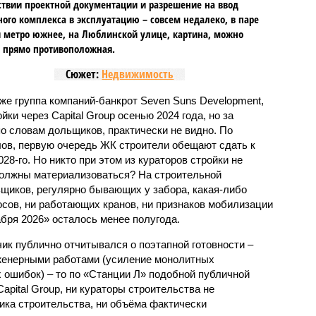
ствии проектной документации и разрешение на ввод
го комплекса в эксплуатацию – совсем недалеко, в паре
 метро южнее, на Люблинской улице, картина, можно
, прямо противоположная.
Сюжет:
Недвижимость
же группа компаний-банкрот Seven Suns Development,
ки через Capital Group осенью 2024 года, но за
о словам дольщиков, практически не видно. По
ов, первую очередь ЖК строители обещают сдать к
028-го. Но никто при этом из кураторов стройки не
 должны материализоваться? На строительной
щиков, регулярно бывающих у забора, какая-либо
осов, ни работающих кранов, ни признаков мобилизации
абря 2026» осталось менее полугода.
ик публично отчитывался о поэтапной готовности –
нженерными работами (усиление монолитных
 ошибок) – то по «Станции Л» подобной публичной
apital Group, ни кураторы строительства не
ка строительства, ни объёма фактически