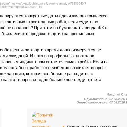
troyka/moskva/uvao/lyublino/svetlyy-mir-stantsiya-l/9303640/?
sclid=msemqdok6w326352116
екларируются конкретные даты сдачи жилого комплекса
фаза активных строительных работ, если судить по
ещё не началась? При этом на бумаге даты ввода ЖК в
объявлениях о продаже квартир на профильных
собственников квартир время давно измеряется не
ами ожиданий. И пока на профильных порталах
 главным индикатором остается сама стройка. Если на
в масштабных работ, то неизбежно возникает вопрос:
 декларацию, которая все больше расходится с
на этот вопрос сегодня больше всего ждут ответа
Николай Ол
Опубликовано:
07.08.2026 
Отредактировано:
07.08.2026 