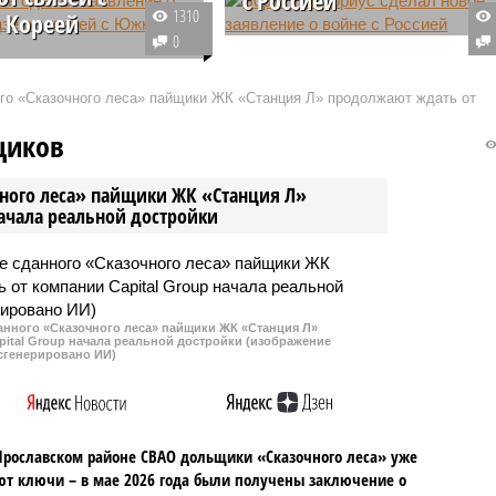
1310
 Кореей
Немецкий министр обороны
0
ДР Ким Чен Ын,
вновь заговорил о вероятной
 с докладом на IX
войне России и
ого «Сказочного леса» пайщики ЖК «Станция Л» продолжают ждать от
рудовой партии Кореи,
Североатлантического альянса.
полном отказе от каких
По его словам, это может
щиков
 было связей с Южной
произойти в ближайшие годы.
 очередной раз
чного леса» пайщики ЖК «Станция Л»
ув принцип
начала реальной достройки
вания двух разных и
ых друг другу
в.
данного «Сказочного леса» пайщики ЖК «Станция Л»
ital Group начала реальной достройки (изображение
сгенерировано ИИ)
Ярославском районе СВАО дольщики «Сказочного леса» уже
т ключи – в мае 2026 года были получены заключение о