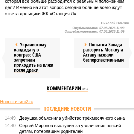
которая все больше расходится с реальным положением
дел? Именно на этот вопрос сегодня больше всего ждут
ответа дольщики ЖК «Станция Л».
Николай Ольхин
Опубликовано:
07.08.2026 11:09
Отредактировано:
07.08.2026 11:09
Украинскому
Попытки Запада
кандидату в
рассорить Москву и
конгресс США
Астану назвали
запретили
бесперспективными
приходить на пляж
после драки
КОММЕНТАРИИ
0
Новости smi2.ru
ПОСЛЕДНИЕ НОВОСТИ
14:49
Девушка объяснила убийство трёхмесячного сына
14:40
Сергей Миронов выступил за увеличение пенсий
детям, потерявшим родителей