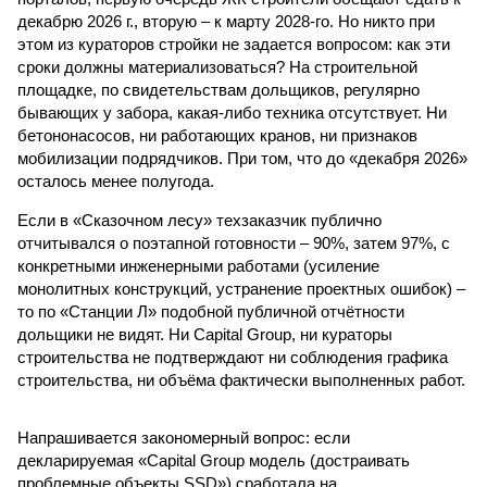
декабрю 2026 г., вторую – к марту 2028-го. Но никто при
этом из кураторов стройки не задается вопросом: как эти
сроки должны материализоваться? На строительной
площадке, по свидетельствам дольщиков, регулярно
бывающих у забора, какая-либо техника отсутствует. Ни
бетононасосов, ни работающих кранов, ни признаков
мобилизации подрядчиков. При том, что до «декабря 2026»
осталось менее полугода.
Если в «Сказочном лесу» техзаказчик публично
отчитывался о поэтапной готовности – 90%, затем 97%, с
конкретными инженерными работами (усиление
монолитных конструкций, устранение проектных ошибок) –
то по «Станции Л» подобной публичной отчётности
дольщики не видят. Ни Capital Group, ни кураторы
строительства не подтверждают ни соблюдения графика
строительства, ни объёма фактически выполненных работ.
Напрашивается закономерный вопрос: если
декларируемая «Capital Group модель (достраивать
проблемные объекты SSD») сработала на