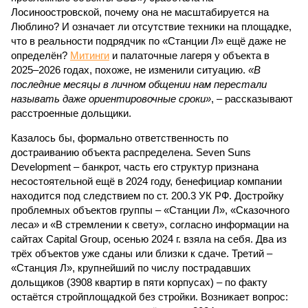
Лосиноостровской, почему она не масштабируется на
Люблино? И означает ли отсутствие техники на площадке,
что в реальности подрядчик по «Станции Л» ещё даже не
определён?
Митинги
и палаточные лагеря у объекта в
2025–2026 годах, похоже, не изменили ситуацию.
«В
последние месяцы в личном общении нам перестали
называть даже ориентировочные сроки»
, – рассказывают
расстроенные дольщики.
Казалось бы, формально ответственность по
достраиванию объекта распределена. Seven Suns
Development – банкрот, часть его структур признана
несостоятельной ещё в 2024 году, бенефициар компании
находится под следствием по ст. 200.3 УК РФ. Достройку
проблемных объектов группы – «Станции Л», «Сказочного
леса» и «В стремлении к свету», согласно информации на
сайтах Capital Group, осенью 2024 г. взяла на себя. Два из
трёх объектов уже сданы или близки к сдаче. Третий –
«Станция Л», крупнейший по числу пострадавших
дольщиков (3908 квартир в пяти корпусах) – по факту
остаётся стройплощадкой без стройки. Возникает вопрос: