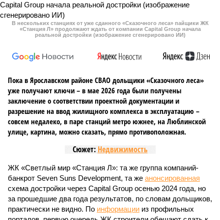
В нескольких станциях от уже сданного «Сказочного леса» пайщики ЖК
«Станция Л» продолжают ждать от компании Capital Group начала
реальной достройки (изображение сгенерировано ИИ)
Пока в Ярославском районе СВАО дольщики «Сказочного леса»
уже получают ключи – в мае 2026 года были получены
заключение о соответствии проектной документации и
разрешение на ввод жилищного комплекса в эксплуатацию –
совсем недалеко, в паре станций метро южнее, на Люблинской
улице, картина, можно сказать, прямо противоположная.
Сюжет:
Недвижимость
ЖК «Светлый мир «Станция Л»: та же группа компаний-
банкрот Seven Suns Development, та же
анонсированная
схема достройки через Capital Group осенью 2024 года, но
за прошедшие два года результатов, по словам дольщиков,
практически не видно. По
информации
из профильных
порталов, первую очередь ЖК строители обещают сдать к