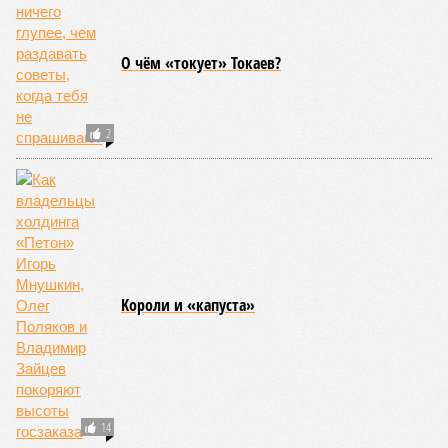
О чём «токует» Токаев?
2
Kороли и «капуста»
14