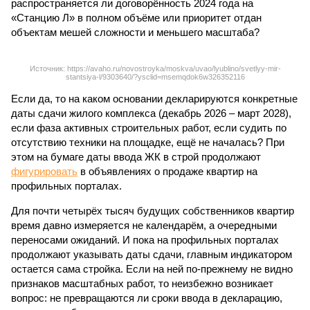
распространяется ли договорённость 2024 года на
«Станцию Л» в полном объёме или приоритет отдан
объектам мешей сложности и меньшего масштаба?
Источник: https://avaho.ru/novostroyka/moskva/uvao/lyublino/svetlyy-mir-
stantsiya-l/9303640/?ysclid=msemqdok6w326352116
Если да, то на каком основании декларируются конкретные
даты сдачи жилого комплекса (декабрь 2026 – март 2028),
если фаза активных строительных работ, если судить по
отсутствию техники на площадке, ещё не началась? При
этом на бумаге даты ввода ЖК в строй продолжают
фигурировать
в объявлениях о продаже квартир на
профильных порталах.
Для почти четырёх тысяч будущих собственников квартир
время давно измеряется не календарём, а очередными
переносами ожиданий. И пока на профильных порталах
продолжают указывать даты сдачи, главным индикатором
остается сама стройка. Если на ней по-прежнему не видно
признаков масштабных работ, то неизбежно возникает
вопрос: не превращаются ли сроки ввода в декларацию,