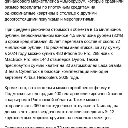
финансового маркетплейса «Выберу.ру», которые сравнили
размер переплаты по ипотечным кредитам на
однокомнатные квартиры в столице с другими
дорогостоящими покупками и мероприятиями.
При средней рыночной стоимости объекта в 15 миллионов
рублей, первоначальном взносе 4,5 миллиона рублей (30%)
и сроке кредитования 30 лет переплата составит около 72
миллионов рублей. По расчетам аналитиков, за эту сумму
в 2024 году можно купить 480 iPhone 16 Pro, 288 новых
MacBook Pro или 1440 стайлеров Dyson. Также
пресловутой суммы хватит на 80 автомобилей Lada Granta,
3 Tesla Cybertruck в базовой комплектации или один
вертолет Airbus Helicopters 2008 года.
Кроме того, на эти деньги можно приобрести ферму в
Подмосковье площадью 400 гектаров или кирпичный завод
с карьером в Ростовской области. Также можно
отправиться в 360 десятидневных отпусков в Таиланд на
двоих в четырехзвездочном отеле или совершить 9–12
кругосветных морских круизов на несколько месяцев.
Эксперты отмечают, что с 72 миллионами получится