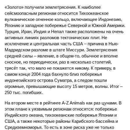
«Золото» получили землетрясения. К наиболее
сейсмоопасным регионам относится Тихоокеанское
вулканическое огненное кольцо, включающее Индонезию,
Японию и западное побережье Северной и Южной Америки.
Турция, Иран, Индия и Непал также расположены на очень
активных линиях разломов тектонических плит. Не
исключение и центральная часть США – причина в Нью-
Мадридском разломе в штате Миссури. Землетрясения
средней силы – явление, в общем-то, обычное и вполне
сносное, но периодически, раз в несколько столетий,
трясёт так, что мало не покажется никому. К примеру, в
самом конце 2004 года бахнуло близ побережья
индонезийского острова Суматра, а следом пошли
огромные, превышающие высоту 15 метров, волны. Итог –
250 тыс. погибших.
На втором месте в рейтинге A-Z Animals как раз цунами. В
этом плане к уязвимым регионам относятся: побережье
Индийского океана, тихо­океанские побережья Японии и
США, а также некоторые районы Карибского бассейна и
Средиземноморья. То есть в зоне риска уже не только