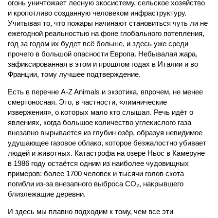
огонь уничтожает лесную экосистему, сельское хозяйство
и кропотливо созданную человеком инфраструктуру.
Учитывая то, что пожары начинают становиться чуть ли не
ежегодной реальностью на фоне глобального потепления,
год за годом их будет всё больше, и здесь уже среди
прочего в большой опасности Европа. Небывалая жара,
зафиксированная в этом и прошлом годах в Италии и во
Франции, тому лучшее подтверждение.
Есть в перечне A-Z Animals и экзотика, впрочем, не менее
смертоносная. Это, в частности, «лимнические
извержения», о которых мало кто слышал. Речь идёт о
явлениях, когда большое количество углекислого газа
внезапно вырывается из глубин озёр, образуя невидимое
удушающее газовое облако, которое безжалостно убивает
людей и животных. Катастрофа на озере Ньос в Камеруне
в 1986 году остаётся одним из наиболее чудовищных
примеров: более 1700 человек и тысячи голов скота
погибли из-за внезапного выброса CO₂, накрывшего
близлежащие деревни.
И здесь мы плавно подходим к тому, чем все эти