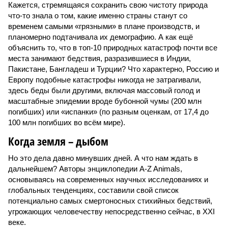
Кажется, стремящаяся сохранить свою чистоту природа
что-то знала о том, какие именно страны станут со
временем самыми «грязными» в плане производств, и
планомерно подтачивала их демографию. А как ещё
объяснить то, что в топ-10 природных катастроф почти все
места занимают бедствия, разразившиеся в Индии,
Пакистане, Бангладеш и Турции? Что характерно, Россию и
Европу подобные катастрофы никогда не затрагивали,
здесь беды были другими, включая массовый голод и
масштабные эпидемии вроде бубонной чумы (200 млн
погибших) или «испанки» (по разным оценкам, от 17,4 до
100 млн погибших во всём мире).
Когда земля – дыбом
Но это дела давно минувших дней. А что нам ждать в
дальнейшем? Авторы энциклопедии A-Z Animals,
основываясь на современных научных исследованиях и
глобальных тенденциях, составили свой список
потенциально самых смертоносных стихийных бедствий,
угрожающих человечеству непосредственно сейчас, в XXI
веке.