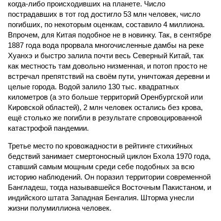
когда-либо происходивших на планете. Число
пострадавших в тот год достигло 53 млн человек, число
погибших, по некоторым оценкам, составило 4 миллиона.
Впрочем, для Китая подобное не в новинку. Так, в сентябре
1887 года вода прорвала многочисленные дамбы на реке
Хуанхэ и быстро залила почти весь Северный Китай, так
как местность там довольно низменная, и потоп просто не
встречал препятствий на своём пути, уничтожая деревни и
целые города. Водой залило 130 тыс. квадратных
километров (а это больше территорий Оренбургской или
Кировской областей), 2 млн человек остались без крова,
ещё столько же погибли в результате спровоцированной
катастрофой пандемии.
Третье место по кровожадности в рейтинге стихийных
бедствий занимает смертоносный циклон Бхола 1970 года,
ставший самым мощным среди себе подобных за всю
историю наблюдений. Он поразил территории современной
Бангладеш, тогда называвшейся Восточным Пакистаном, и
индийского штата Западная Бенгалия. Шторма унесли
жизни полумиллиона человек.