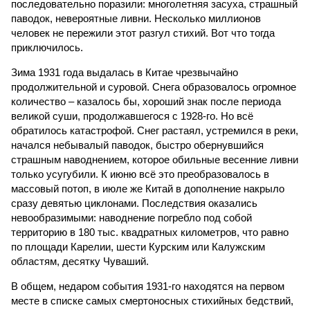
последовательно поразили: многолетняя засуха, страшный
паводок, невероятные ливни. Несколько миллионов
человек не пережили этот разгул стихий. Вот что тогда
приключилось.
Зима 1931 года выдалась в Китае чрезвычайно
продолжительной и суровой. Снега образовалось огромное
количество – казалось бы, хороший знак после периода
великой суши, продолжавшегося с 1928-го. Но всё
обратилось катастрофой. Снег растаял, устремился в реки,
начался небывалый паводок, быстро обернувшийся
страшным наводнением, которое обильные весенние ливни
только усугубили. К июню всё это преобразовалось в
массовый потоп, в июле же Китай в дополнение накрыло
сразу девятью циклонами. Последствия оказались
невообразимыми: наводнение погребло под собой
территорию в 180 тыс. квадратных километров, что равно
по площади Карелии, шести Курским или Калужским
областям, десятку Чуваший.
В общем, недаром события 1931-го находятся на первом
месте в списке самых смертоносных стихийных бедствий,