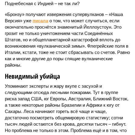
Поднебесная с Индией – не так ли?
«Бронзу» получают извержения супервулканов – «Наша
Версия» уже
писала
о том, что может случиться, если
окончательно проснётся знаменитый Йеллоустоун. Это
грозит не только уничтожением части Соединённых
Штатов, но и общепланетарной катастрофой вплоть до
возникновения «вулканической зимы». Флегрейские поля в
Италии, кстати, тоже не стоит сбрасывать со счетов. Равно
как и многие другие до поры спящие вулканические
районы.
Невидимый убийца
Упоминают эксперты и жару вкупе с засухой и
следующими отсюда лесными пожарами. Тут в группе
риска запад США, юг Европы, Австралия, Ближний Восток,
а также некоторые районы Бразилии и Африки к югу от
Сахары. Леса начинают гореть всё чаще и чаще,
достаточно посмотреть общемировую статистику; сотни
тысяч людей остаются без крова, десятки тысяч – гибнут.
Но проблема не только в этом. Проблема ещё и в том, что