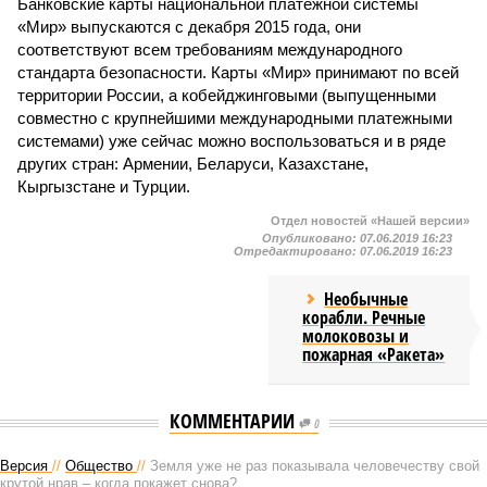
Банковские карты национальной платежной системы
«Мир» выпускаются с декабря 2015 года, они
соответствуют всем требованиям международного
стандарта безопасности. Карты «Мир» принимают по всей
территории России, а кобейджинговыми (выпущенными
совместно с крупнейшими международными платежными
системами) уже сейчас можно воспользоваться и в ряде
других стран: Армении, Беларуси, Казахстане,
Кыргызстане и Турции.
Отдел новостей «Нашей версии»
Опубликовано:
07.06.2019 16:23
Отредактировано:
07.06.2019 16:23
Необычные
корабли. Речные
молоковозы и
пожарная «Ракета»
КОММЕНТАРИИ
0
Версия
//
Общество
//
Земля уже не раз показывала человечеству свой
крутой нрав – когда покажет снова?