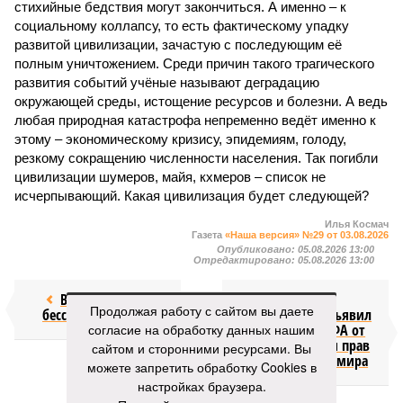
стихийные бедствия могут закончиться. А именно – к
социальному коллапсу, то есть фактическому упадку
развитой цивилизации, зачастую с последующим её
полным уничтожением. Среди причин такого трагического
развития событий учёные называют деградацию
окружающей среды, истощение ресурсов и болезни. А ведь
любая природная катастрофа непременно ведёт именно к
этому – экономическому кризису, эпидемиям, голоду,
резкому сокращению численности населения. Так погибли
цивилизации шумеров, майя, кхмеров – список не
исчерпывающий. Какая цивилизация будет следующей?
Илья Космач
Газета
«Наша версия» №29 от 03.08.2026
Опубликовано:
05.08.2026 13:00
Отредактировано:
05.08.2026 13:00
Возраст
Инфантино
Продолжая работу с сайтом вы даете
бессмертия
отступил и объявил
согласие на обработку данных нашим
об отказе ФИФА от
продажи доли прав
сайтом и сторонними ресурсами. Вы
на чемпионат мира
можете запретить обработку Cookies в
настройках браузера.