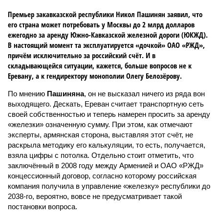
Премьер закавказской республики Никол Пашинян заявил, что
его страна может потребовать у Москвы до 2 млрд долларов
ежегодно за аренду Южно-Кавказской железной дороги (ЮКЖД).
В настоящий момент та эксплуатируется «дочкой» ОАО «РЖД»,
причём исключительно за российский счёт. И в
складывающейся ситуации, кажется, больше вопросов не к
Еревану, а к гендиректору монополии Олегу Белозёрову.
По мнению
Пашиняна
, он не высказал ничего из ряда вон
выходящего. Дескать, Ереван считает транспортную сеть
своей собственностью и теперь намерен просить за аренду
«железки» означенную сумму. При этом, как отмечают
эксперты, армянская сторона, выставляя этот счёт, не
раскрыла методику его калькуляции, то есть, получается,
взяла цифры с потолка. Отдельно стоит отметить, что
заключённый в 2008 году между Арменией и ОАО «РЖД»
концессионный договор, согласно которому российская
компания получила в управление «железку» республики до
2038-го, вероятно, вовсе не предусматривает такой
постановки вопроса.