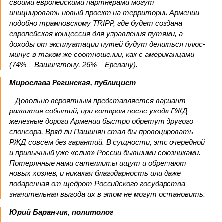
своими европейскими партнёрами могут
инициировать новый проект на территории Армении
подобно трамповскому TRIPP, где будет создана
европейская концессия для управления путями, а
доходы от эксплуатации путей будут делиться плюс-
минус в таком же соотношении, как с американцами
(74% – Вашингтону, 26% – Еревану).
Мирослава Регинская, публицист
– Довольно вероятным представляется вариант
развития событий, при котором после ухода РЖД
железные дороги Армении быстро обретут другого
спонсора. Вряд ли Пашинян стал бы провоцировать
РЖД совсем без гарантий. В сущности, это очередной
и привычный уже «слив» России бывшими союзниками.
Потерянные нами сателлиты ищут и обретают
новых хозяев, и никакая благодарность или даже
подаренная от щедрот Российского государства
значительная выгода их в этом не могут остановить.
Юрий Баранчик, политолог