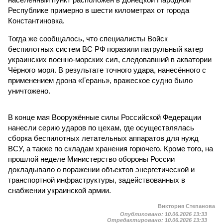
Республике примерно в шести километрах от города
Константиновка.
Тогда же сообщалось, что специалисты Войск
беспилотных систем ВС РФ поразили патрульный катер
украинских военно-морских сил, следовавший в акватории
Чёрного моря. В результате точного удара, нанесённого с
применением дрона «Герань», вражеское судно было
уничтожено.
В конце мая Вооружённые силы Российской Федерации
нанесли серию ударов по цехам, где осуществлялась
сборка беспилотных летательных аппаратов для нужд
ВСУ, а также по складам хранения горючего. Кроме того, на
прошлой неделе Министерство обороны России
докладывало о поражении объектов энергетической и
транспортной инфраструктуры, задействованных в
снабжении украинской армии.
Виктория Степанова
Опубликовано:
10.06.2026 13:33
Отредактировано:
10.06.2026 13:33