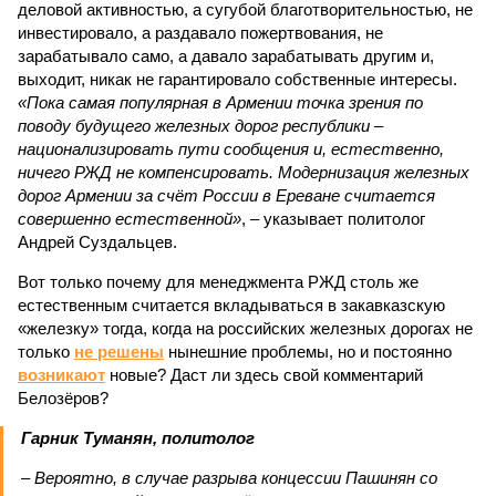
деловой активностью, а сугубой благотворительностью, не
инвестировало, а раздавало пожертвования, не
зарабатывало само, а давало зарабатывать другим и,
выходит, никак не гарантировало собственные интересы.
«Пока самая популярная в Армении точка зрения по
поводу будущего железных дорог рес­публики –
национализировать пути сообщения и, естественно,
ничего РЖД не компенсировать. Модернизация железных
дорог Армении за счёт России в Ереване считается
совершенно естественной»
, – указывает политолог
Андрей Суздальцев.
Вот только почему для менеджмента РЖД столь же
естественным считается вкладываться в закавказскую
«железку» тогда, когда на российских железных дорогах не
только
не решены
нынешние проблемы, но и постоянно
возникают
новые? Даст ли здесь свой комментарий
Белозёров?
Гарник Туманян, политолог
– Вероятно, в случае разрыва концессии Пашинян со