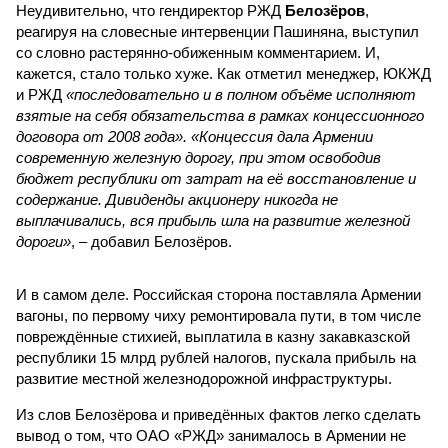
Неудивительно, что гендиректор РЖД
Белозёров
,
реагируя на словесные интервенции Пашиняна, выступил
со словно растерянно-обиженным комментарием. И,
кажется, стало только хуже. Как отметил менеджер, ЮКЖД
и РЖД
«последовательно и в полном объёме исполняют
взятые на себя обязательства в рамках концессионного
договора от 2008 года». «Концессия дала Армении
современную железную дорогу, при этом освободив
бюджет республики от затрат на её восстановление и
содержание. Дивиденды акционеру никогда не
выплачивались, вся прибыль шла на развитие железной
дороги»
, – добавил Белозёров.
И в самом деле. Российская сторона поставляла Армении
вагоны, по первому чиху ремонтировала пути, в том числе
повреждённые стихией, выплатила в казну закавказской
республики 15 млрд рублей налогов, пускала прибыль на
развитие местной железнодорожной инфраструктуры.
Из слов Белозёрова и приведённых фактов легко сделать
вывод о том, что ОАО «РЖД» занималось в Армении не