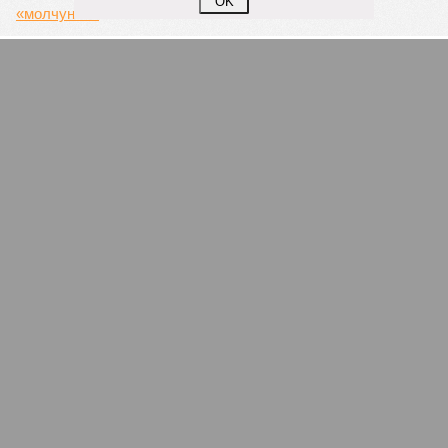
OK
СЛУЧАЙНЫЕ СТАТЬИ
Морские катастрофы современной России. БАТМ
«Дальний Восток»
На погибшем траулере нелегально работали 50
граждан из стран Юго-Восточной Азии и Европы
Бизнесмены с базукой
Партии по-маленькому
Есть ли смысл существования у непарламентской