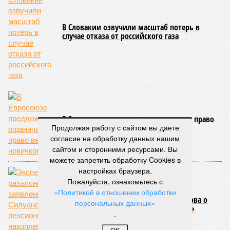
В Словакии озвучили масштаб потерь в
случае отказа от российского газа
В Евросоюзе предложили ограничить право
Продолжая работу с сайтом вы даете
вето новичков
согласие на обработку данных нашим
сайтом и сторонними ресурсами. Вы
можете запретить обработку Cookies в
настройках браузера.
Пожалуйста, ознакомьтесь с
«Политикой в отношении обработки
Эксперт разъяснил заявление Силуанова о
персональных данных»
пенсионных накоплениях «молчунов»
.