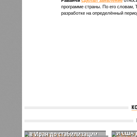
Раванчи
сделал заявление
относ
программе страны. По его словам, 
разработке на определённый перио
К
МИД России
В МИД 
рекомендовал
готовн
воздержаться от поездок
и США 
в Иран до стабилизации