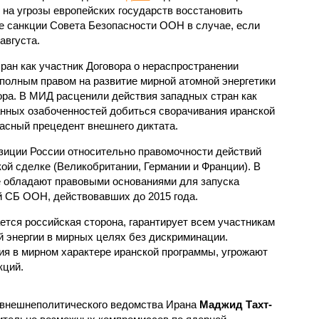
т на угрозы европейских государств восстановить
е санкции Совета Безопасности ООН в случае, если
августа.
ран как участник Договора о нераспространении
полным правом на развитие мирной атомной энергетики
вора. В МИД расценили действия западных стран как
нных озабоченностей добиться сворачивания иранской
пасный прецедент внешнего диктата.
зиции России относительно правомочности действий
ой сделке (Великобритании, Германии и Франции). В
е обладают правовыми основаниями для запуска
 СБ ООН, действовавших до 2015 года.
ется российская сторона, гарантирует всем участникам
й энергии в мирных целях без дискриминации.
я в мирном характере иранской программы, угрожают
кций.
 внешнеполитического ведомства Ирана
Маджид Тахт-