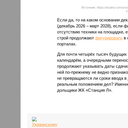
Источник: https://avaho.ru/novos
y
Если да, то на каком основании д
(декабрь 2026 – март 2028), если 
отсутствию техники на площадке, 
строй продолжают
фигурировать
в 
порталах.
Для почти четырёх тысяч будущих 
календарём, а очередными перенос
продолжают указывать даты сдачи,
ней по-прежнему не видно признако
не превращаются ли сроки ввода в
реальным положением дел? Именно 
дольщики ЖК «Станция Л».