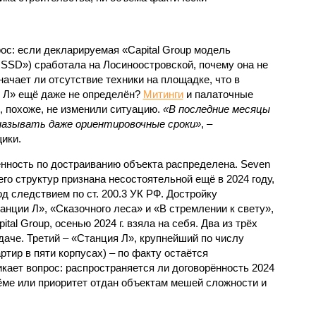
с: если декларируемая «Capital Group модель
SSD») сработала на Лосиноостровской, почему она не
ачает ли отсутствие техники на площадке, что в
и Л» ещё даже не определён?
Митинги
и палаточные
х, похоже, не изменили ситуацию.
«В последние месяцы
называть даже ориентировочные сроки»
, –
ики.
нность по достраиванию объекта распределена. Seven
его структур признана несостоятельной ещё в 2024 году,
 следствием по ст. 200.3 УК РФ. Достройку
нции Л», «Сказочного леса» и «В стремлении к свету»,
tal Group, осенью 2024 г. взяла на себя. Два из трёх
даче. Третий – «Станция Л», крупнейший по числу
тир в пяти корпусах) – по факту остаётся
кает вопрос: распространяется ли договорённость 2024
ёме или приоритет отдан объектам мешей сложности и