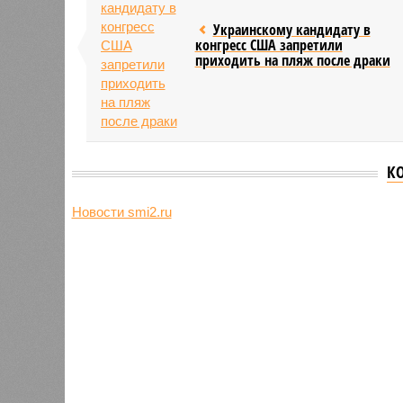
Украинскому кандидату в
конгресс США запретили
приходить на пляж после драки
К
Новости smi2.ru
Версия
//
Общество
//
Земля уже не раз показывала человеч
Последние времена
Земля уже не раз показывала человечеству свой
Земля уже не раз показывала чел