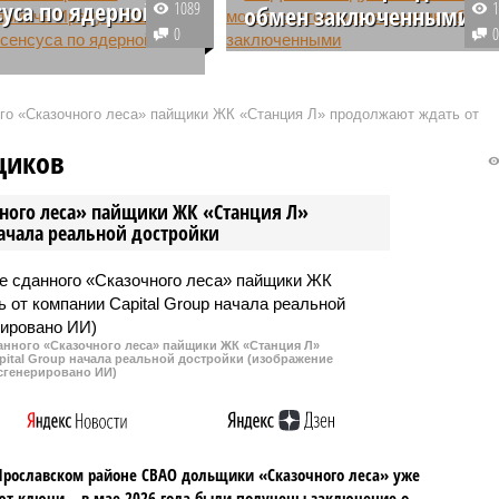
суса по ядерной
1089
обмен заключенными
0
В российском МИДе допустили,
отова оказать помощь
что между Москвой и Западом
США в достижении
возможно проведение еще одног
ого «Сказочного леса» пайщики ЖК «Станция Л» продолжают ждать от
риемлемых
обмена заключенными, особенн
нностей по
в контексте будущей
щиков
емому ядерному
инаугурации Дональда Трампа.
ию – при условии
чного леса» пайщики ЖК «Станция Л»
обеих сторон.
начала реальной достройки
данного «Сказочного леса» пайщики ЖК «Станция Л»
ital Group начала реальной достройки (изображение
сгенерировано ИИ)
Ярославском районе СВАО дольщики «Сказочного леса» уже
т ключи – в мае 2026 года были получены заключение о