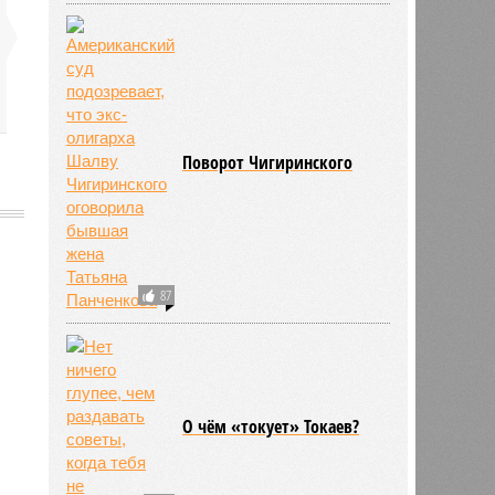
Поворот Чигиринского
87
662
О чём «токует» Токаев?