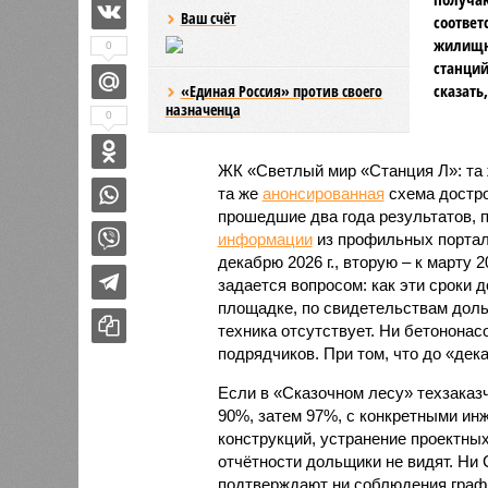
Ваш счёт
соответ
жилищно
0
станций
сказать
«Единая Россия» против своего
назначенца
0
ЖК «Светлый мир «Станция Л»: та 
та же
анонсированная
схема дострой
прошедшие два года результатов, п
информации
из профильных портал
декабрю 2026 г., вторую – к марту 2
задается вопросом: как эти сроки
площадке, по свидетельствам доль
техника отсутствует. Ни бетононас
подрядчиков. При том, что до «дек
Если в «Сказочном лесу» техзаказч
90%, затем 97%, с конкретными и
конструкций, устранение проектных
отчётности дольщики не видят. Ни C
подтверждают ни соблюдения графи