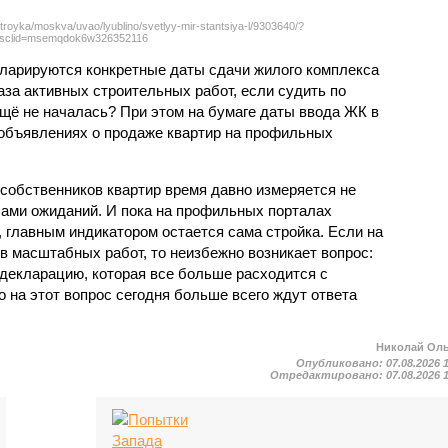
troyka/moskva/uvao/lyublino/svetlyy-mir-stantsiya-l/9303640/?
sclid=msemqdok6w326352116
екларируются конкретные даты сдачи жилого комплекса
фаза активных строительных работ, если судить по
ещё не началась? При этом на бумаге даты ввода ЖК в
объявлениях о продаже квартир на профильных
собственников квартир время давно измеряется не
ами ожиданий. И пока на профильных порталах
 главным индикатором остается сама стройка. Если на
в масштабных работ, то неизбежно возникает вопрос:
 декларацию, которая все больше расходится с
на этот вопрос сегодня больше всего ждут ответа
Николай Ол
Опубликовано:
07.08.2026 
Отредактировано:
07.08.2026 