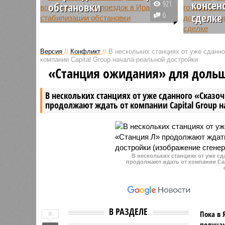
консен
921
обстановки
0
сделке
Министерство иностранных дел
Российской Федерации
Россия г
призывает граждан России
Ирану и 
Версия
//
Конфликт
//
В нескольких станциях от уже сданн
временно отказаться от
взаимоп
компании Capital Group начала реальной достройки
запланированных поездок в Иран
договорё
«Станция ожидания» для доль
до полной нормализации
обсужда
ситуации в стране.
соглашен
В нескольких станциях от уже сданного «Сказо
согласия 
продолжают ждать от компании Capital Group 
В нескольких станциях от уже с
продолжают ждать от компании Cap
В РАЗДЕЛЕ
Пока в 
0
получаю