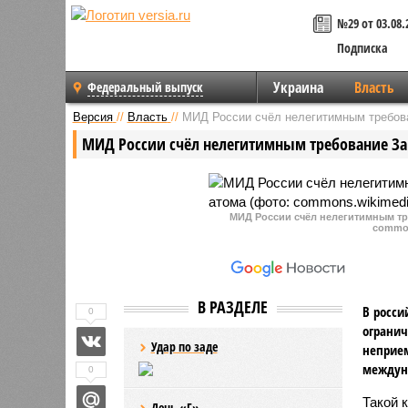
№29 от 03.08.
Подписка
Украина
Власть
Федеральный выпуск
Версия
//
Власть
//
МИД России счёл нелегитимным требов
МИД России счёл нелегитимным требование За
МИД России счёл нелегитимным тр
common
В РАЗДЕЛЕ
В росси
0
огранич
Удар по заде
неприем
междуна
0
Такой 
День «Г»