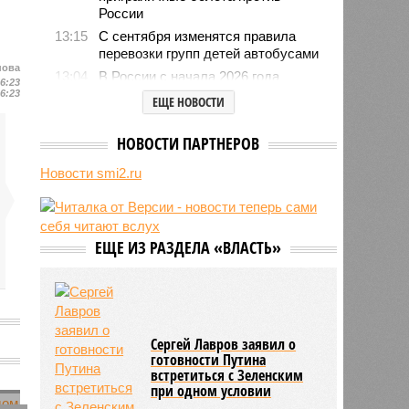
России
13:15
С сентября изменятся правила
перевозки групп детей автобусами
нова
13:04
В России с начала 2026 года
16:23
существенно вырос объём выдачи
16:23
ЕЩЕ НОВОСТИ
ипотеки
12:41
Во Франции проведут учения по
НОВОСТИ ПАРТНЕРОВ
внезапному отключению
электроэнергии
Новости smi2.ru
12:08
Пинчук связал возобновление
обменом разведданными между
США и Украиной с работой
боевого ИИ Palantir
ЕЩЕ ИЗ РАЗДЕЛА «ВЛАСТЬ»
11:59
Юрий Лоза заявил, что не верит в
существование инопланетян и
усомнился в современной картине
мира
Сергей Лавров заявил о
готовности Путина
встретиться с Зеленским
при одном условии