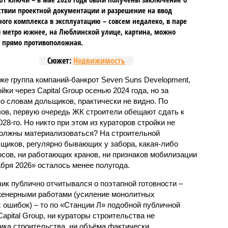
ствии проектной документации и разрешение на ввод
го комплекса в эксплуатацию – совсем недалеко, в паре
 метро южнее, на Люблинской улице, картина, можно
, прямо противоположная.
Сюжет:
Недвижимость
же группа компаний-банкрот Seven Suns Development,
ки через Capital Group осенью 2024 года, но за
о словам дольщиков, практически не видно. По
ов, первую очередь ЖК строители обещают сдать к
028-го. Но никто при этом из кураторов стройки не
 должны материализоваться? На строительной
щиков, регулярно бывающих у забора, какая-либо
осов, ни работающих кранов, ни признаков мобилизации
абря 2026» осталось менее полугода.
ик публично отчитывался о поэтапной готовности –
нженерными работами (усиление монолитных
 ошибок) – то по «Станции Л» подобной публичной
apital Group, ни кураторы строительства не
ка строительства, ни объёма фактически