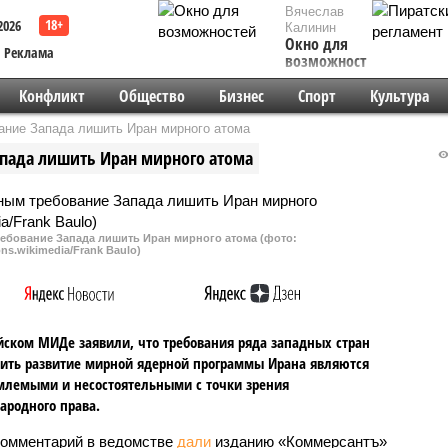
Вячеслав
2026
Калинин
Окно для
Реклама
возможностей
Конфликт
Общество
Бизнес
Спорт
Культура
ание Запада лишить Иран мирного атома
пада лишить Иран мирного атома
ебование Запада лишить Иран мирного атома (фото:
s.wikimedia/Frank Baulo)
йском МИДе заявили, что требования ряда западных стран
ить развитие мирной ядерной программы Ирана являются
лемыми и несостоятельными с точки зрения
родного права.
комментарий в ведомстве
дали
изданию «Коммерсантъ»