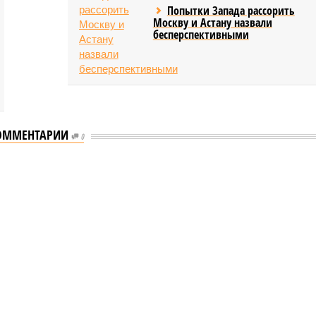
Попытки Запада рассорить
Москву и Астану назвали
бесперспективными
ОММЕНТАРИИ
0
еству свой крутой нрав – когда покажет снова?
 крутой нрав – когда покажет снова?
овечеству свой крутой нрав – когда покажет снова?
(фото: АР-ТАСС)