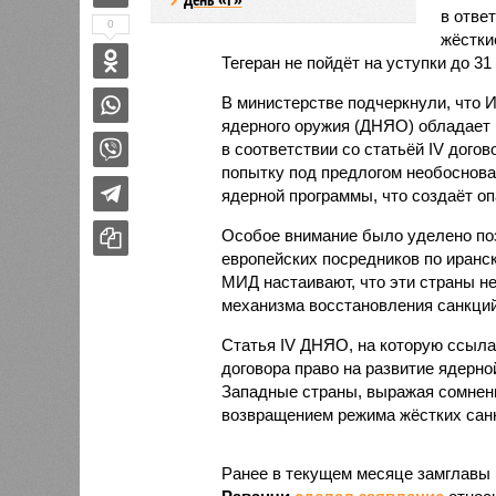
в отве
0
жёстки
Тегеран не пойдёт на уступки до 31 
В министерстве подчеркнули, что И
ядерного оружия (ДНЯО) обладает 
в соответствии со статьёй IV дого
попытку под предлогом необоснова
ядерной программы, что создаёт о
Особое внимание было уделено по
европейских посредников по иранск
МИД настаивают, что эти страны н
механизма восстановления санкций
Статья IV ДНЯО, на которую ссыла
договора право на развитие ядерно
Западные страны, выражая сомнени
возвращением режима жёстких сан
Ранее в текущем месяце замглавы