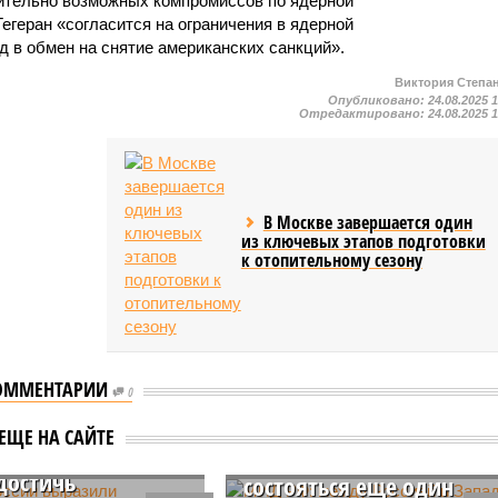
ительно возможных компромиссов по ядерной
Тегеран «согласится на ограничения в ядерной
д в обмен на снятие американских санкций».
Виктория Степа
Опубликовано:
24.08.2025 
Отредактировано:
24.08.2025 
В Москве завершается один
из ключевых этапов подготовки
к отопительному сезону
ОММЕНТАРИИ
0
России выразили
МИД РФ: между Россией
ЕЩЕ НА САЙТЕ
ость помочь Ирану
и Западом может
достичь
состояться еще один