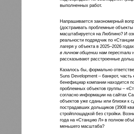
выполненных работ.
Напрашивается закономерный вопро
(достраивать проблемные объекты 
масштабируется на Люблино? И озн
реальности подрядчик по «Станци
лагеря у объекта в 2025–2026 года
в личном общении нам перестали 
рассказывают расстроенные дольщ
Казалось бы, формально ответстве
Suns Development – банкрот, часть 
бенефициар компании находится под
проблемных объектов группы – «Ста
согласно информации на сайтах Capi
объектов уже сданы или близки к с
пострадавших дольщиков (3908 квар
стройплощадкой без стройки. Возни
года на «Станцию Л» в полном объ
меньшего масштаба?