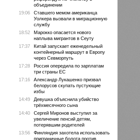
объединении
19:06
Ставшего мемом американца
Уолкера вызвали в миграционную
службу
18:52
Марокко опасается нового
наплыва мигрантов в Сеуту
17:37
Китай запускает еженедельный
контейнерный маршрут в Европу
через Севморпуть
17:28
Россия опередила по зарплатам
три страны ЕС
17:16
Александр Лукашенко призвал
белорусов скупать пустующие
избы
14:49
Девушка объяснила убийство
трёхмесячного сына
14:40
Сергей Миронов выступил за
увеличение пенсий детям,
потерявшим родителей
13:56
Финляндия захотела использовать
приграничные болота против