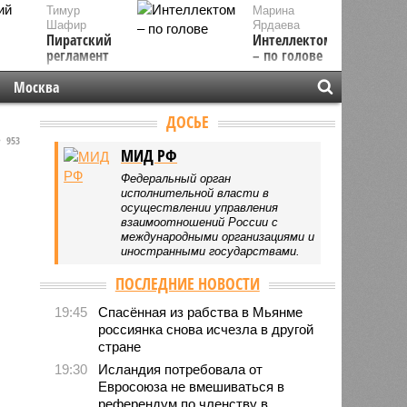
Тимур
Марина
Шафир
Ярдаева
Пиратский
Интеллектом
регламент
– по голове
Москва
ДОСЬЕ
953
МИД РФ
Федеральный орган
исполнительной власти в
осуществлении управления
взаимоотношений России с
международными организациями и
иностранными государствами.
ПОСЛЕДНИЕ НОВОСТИ
19:45
Спасённая из рабства в Мьянме
россиянка снова исчезла в другой
стране
19:30
Исландия потребовала от
Евросоюза не вмешиваться в
референдум по членству в