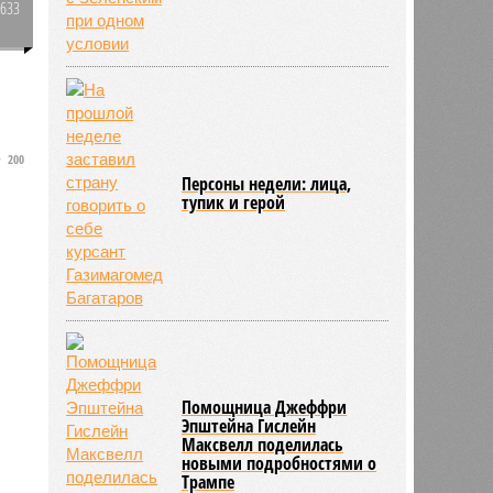
1633
0
о
о
200
Персоны недели: лица,
тупик и герой
Помощница Джеффри
Эпштейна Гислейн
Максвелл поделилась
новыми подробностями о
Трампе