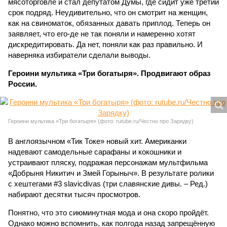
мясоторговле и стал депутатом Думы, где сидит уже третий
срок подряд. Неудивительно, что он смотрит на женщин,
как на свиноматок, обязанных давать приплод. Теперь он
заявляет, что его-де не так поняли и намеренно хотят
дискредитировать. Да нет, поняли как раз правильно. И
наверняка избиратели сделали выводы.
Героини мультика «Три богатыря». Продвигают образ
России.
Героини мультика «Три богатыря» (фото: rutube.ru/Честно про Зарядку)
В англоязычном «Тик Токе» новый хит. Американки
надевают самодельные сарафаны и кокошники и
устраивают пляску, подражая персонажам мультфильма
«Добрыня Никитич и Змей Горыныч». В результате ролики
с хештегами #3 slavicdivas (три славянские дивы. – Ред.)
набирают десятки тысяч просмотров.
Понятно, что это сиюминутная мода и она скоро пройдёт.
Однако можно вспомнить, как полгода назад запрещённую