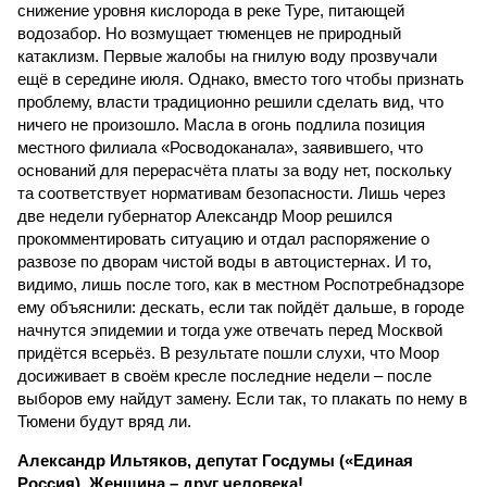
снижение уровня кислорода в реке Туре, питающей
водозабор. Но возмущает тюменцев не природный
катаклизм. Первые жалобы на гнилую воду прозвучали
ещё в середине июля. Однако, вместо того чтобы признать
проблему, власти традиционно решили сделать вид, что
ничего не произошло. Масла в огонь подлила позиция
местного филиала «Росводоканала», заявившего, что
оснований для перерасчёта платы за воду нет, поскольку
та соответствует нормативам безопасности. Лишь через
две недели губернатор Александр Моор решился
прокомментировать ситуацию и отдал распоряжение о
развозе по дворам чистой воды в автоцистернах. И то,
видимо, лишь после того, как в местном Роспотребнадзоре
ему объяснили: дескать, если так пойдёт дальше, в городе
начнутся эпидемии и тогда уже отвечать перед Москвой
придётся всерьёз. В результате пошли слухи, что Моор
досиживает в своём кресле последние недели – после
выборов ему найдут замену. Если так, то плакать по нему в
Тюмени будут вряд ли.
Александр Ильтяков, депутат Госдумы («Единая
Россия). Женщина – друг человека!