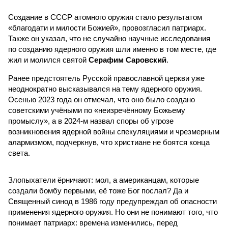
Создание в СССР атомного оружия стало результатом
«благодати и милости Божией», провозгласил патриарх.
Также он указал, что не случайно научные исследования
по созданию ядерного оружия шли именно в том месте, где
жил и молился святой
Серафим Саровский
.
Ранее предстоятель Русской православной церкви уже
неоднократно высказывался на тему ядерного оружия.
Осенью 2023 года он отмечал, что оно было создано
советскими учёными по «неизречённому Божьему
промыслу», а в 2024-м назвал споры об угрозе
возникновения ядерной войны спекуляциями и чрезмерным
алармизмом, подчеркнув, что христиане не боятся конца
света.
Злопыхатели ёрничают: мол, а американцам, которые
создали бомбу первыми, её тоже Бог послал? Да и
Священный синод в 1986 году предупреждал об опасности
применения ядерного оружия. Но они не понимают того, что
понимает патриарх: времена изменились, перед