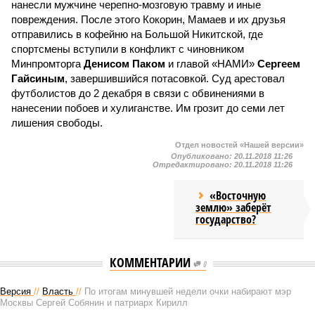
нанесли мужчине черепно-мозговую травму и иные
повреждения. После этого Кокорин, Мамаев и их друзья
отправились в кофейню на Большой Никитской, где
спортсмены вступили в конфликт с чиновником
Минпромторга
Денисом Паком
и главой «НАМИ»
Сергеем
Гайсиным
, завершившийся потасовкой. Суд арестовал
футболистов до 2 декабря в связи с обвинениями в
нанесении побоев и хулиганстве. Им грозит до семи лет
лишения свободы.
Отдел новостей «Нашей версии»
Опубликовано:
20.11.2018 11:26
Отредактировано:
20.11.2018 11:26
«Восточную
землю» заберёт
государство?
КОММЕНТАРИИ
0
Версия
//
Власть
//
По итогам минувшей недели очки набирают мэр
Москвы Сергей Собянин и патриарх Кирилл