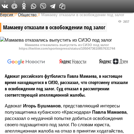
0
0
0
Федеральный выпуск
Версия
//
Общество
//
Мамаеву отказали в освобождении под залог
2657
Мамаеву отказали в освобождении под залог
Мамаева отказались выпустить из СИЗО под залог
https://twitter.com/sportexpress/status/1050473610857631744
Адвокат российского футболиста Павла Мамаева, в настоящее
время находящегося в СИЗО, рассказал, что спортсмену отказали
в освобождении под залог. Суд отказал в рассмотрении
соответствующей апелляционной жалобы.
Адвокат
Игорь Бушманов
, представляющий интересы
полузащитника кубанского «Краснодара»
Павла Мамаева
,
рассказал о неудачной попытке добиться освобождения
своего подзащитного под залог. По словам юриста,
апелляционная жалоба на отказ в принятии ходатайства,