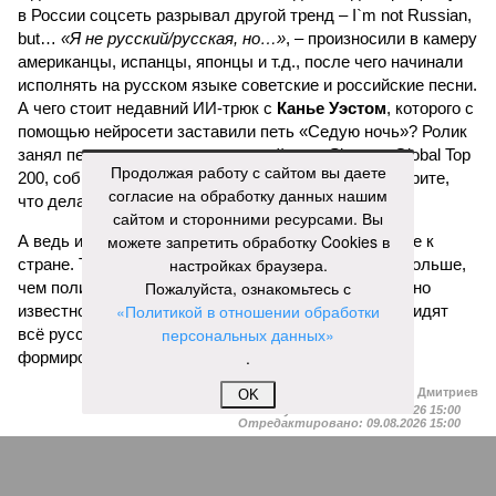
в России соцсеть разрывал другой тренд – I`m not Russian,
but…
«Я не русский/русская, но…»
, – произносили в камеру
американцы, испанцы, японцы и т.д., после чего начинали
исполнять на русском языке советские и российские песни.
А чего стоит недавний ИИ-трюк с
Канье Уэстом
, которого с
помощью нейросети заставили петь «Седую ночь»? Ролик
занял первое место в мировом рейтинге Shazam Global Top
Продолжая работу с сайтом вы даете
200, собрав восторженные комментарии: мол, смотрите,
согласие на обработку данных нашим
что делают эти русские!
сайтом и сторонними ресурсами. Вы
можете запретить обработку Cookies в
А ведь из таких мелочей и складывается отношение к
настройках браузера.
стране. То, что мультики с песнями часто делают больше,
Пожалуйста, ознакомьтесь с
чем политики своими речами, профессионалам давно
«Политикой в отношении обработки
известно. Но заявлять о том, что за границей ненавидят
персональных данных»
всё русское, конечно, намного проще, чем умело
.
формировать нужный имидж.
Иван Дмитриев
OK
Опубликовано:
09.08.2026 15:00
Отредактировано:
09.08.2026 15:00
Мочить в
Посол ты на!
сортире