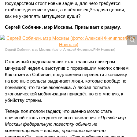
государством стоят новые задачи, для чего требуется
стойкое единение в умах, а в чём же ещё задача церкви,
как не укреплять мятущиеся души?
Сергей Собянин, мэр Москвы. Призывает к разуму.
Сергей Собянин, мэр Москвы (фото: Алексей Филиппов/РИА Новости)
Столичный градоначальник стал главным спикером
минувшей недели, выступив с поразившим многих спичем.
Как отметил Собянин, предложения перевести экономику
на военные рельсы выдвигают люди, которые вообще не
понимают, что такое экономика. А любая попытка
экономической мобилизации приведёт, по его мнению, к
убийству страны.
Теперь политологи гадают, что именно могло стать
причиной столь неоднозначного заявления.
«Прежде мэр
Москвы федеральную повестку обычно не
комментировал – видимо, произошли какие-то
перемены?»
– полагают одни.
«Таким образом он решил